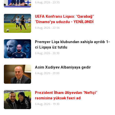
6 Aug, 2026 - 23:35
UEFA Konfrans Liqası: "Qarabağ"
"Dinamo"ya uduzdu - YENİLƏNDİ
6 Aug, 2026 - 22:56
Premyer Liqa klubundan xahişlə ayrılıb 1-
ci Liqaya üz tutdu
6 Aug, 2026 - 20:30
Asim Xudiyev Albaniyaya gedir
6 Aug, 2026 - 20:00
Prezident İlham Əliyevdən "Neftçi"
rəsmisinə yüksək fəxri ad
6 Aug, 2026 - 19:30