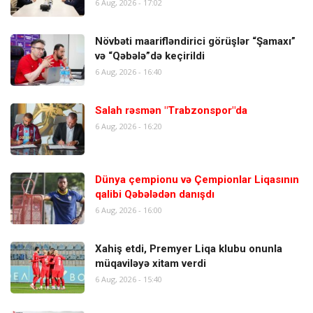
6 Aug, 2026 - 17:02
Növbəti maarifləndirici görüşlər “Şamaxı”
və “Qəbələ”də keçirildi
6 Aug, 2026 - 16:40
Salah rəsmən "Trabzonspor"da
6 Aug, 2026 - 16:20
Dünya çempionu və Çempionlar Liqasının
qalibi Qəbələdən danışdı
6 Aug, 2026 - 16:00
Xahiş etdi, Premyer Liqa klubu onunla
müqaviləyə xitam verdi
6 Aug, 2026 - 15:40