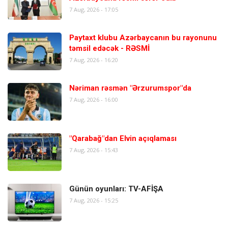
7 Aug, 2026 - 17:05
Paytaxt klubu Azərbaycanın bu rayonunu
təmsil edəcək - RƏSMİ
7 Aug, 2026 - 16:20
Nəriman rəsmən "Ərzurumspor"da
7 Aug, 2026 - 16:00
"Qarabağ"dan Elvin açıqlaması
7 Aug, 2026 - 15:43
Günün oyunları: TV-AFİŞA
7 Aug, 2026 - 15:25