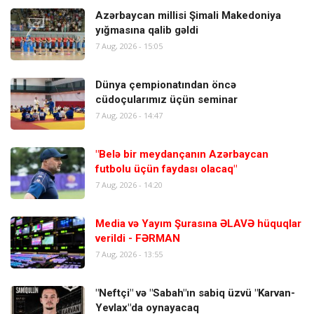
Azərbaycan millisi Şimali Makedoniya
yığmasına qalib gəldi
7 Aug, 2026 - 15:05
Dünya çempionatından öncə
cüdoçularımız üçün seminar
7 Aug, 2026 - 14:47
"Belə bir meydançanın Azərbaycan
futbolu üçün faydası olacaq"
7 Aug, 2026 - 14:20
Media və Yayım Şurasına ƏLAVƏ hüquqlar
verildi - FƏRMAN
7 Aug, 2026 - 13:55
"Neftçi" və "Sabah"ın sabiq üzvü "Karvan-
Yevlax"da oynayacaq