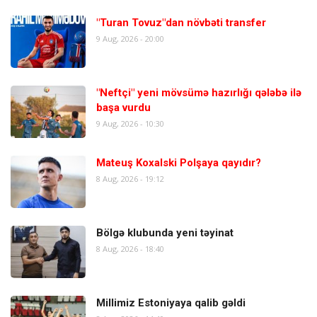
"Turan Tovuz"dan növbəti transfer
9 Aug, 2026 - 20:00
"Neftçi" yeni mövsümə hazırlığı qələbə ilə
başa vurdu
9 Aug, 2026 - 10:30
Mateuş Koxalski Polşaya qayıdır?
8 Aug, 2026 - 19:12
Bölgə klubunda yeni təyinat
8 Aug, 2026 - 18:40
Millimiz Estoniyaya qalib gəldi