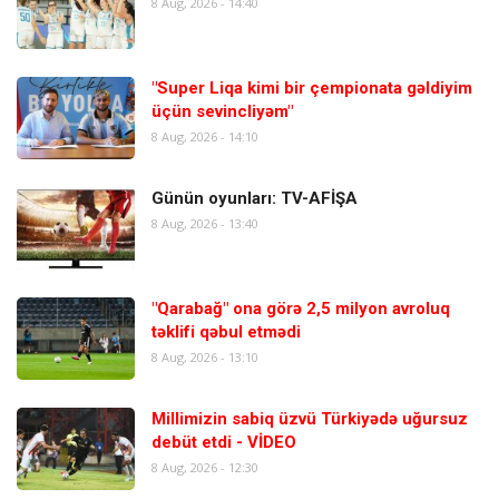
8 Aug, 2026 - 14:40
"Super Liqa kimi bir çempionata gəldiyim
üçün sevincliyəm"
8 Aug, 2026 - 14:10
Günün oyunları: TV-AFİŞA
8 Aug, 2026 - 13:40
"Qarabağ" ona görə 2,5 milyon avroluq
təklifi qəbul etmədi
8 Aug, 2026 - 13:10
Millimizin sabiq üzvü Türkiyədə uğursuz
debüt etdi - VİDEO
8 Aug, 2026 - 12:30