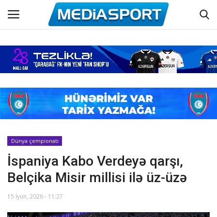
Əsas
Azərbaycan futbolu
Maraqlı
Əlaqə
Dünya çempionatı
İspaniya Kabo Verdeyə qarşı,
Haqqımızda
Belçika Misir millisi ilə üz-üzə
Köşə yazıları
15 İyun, 2026 - 11:27
Hadisə