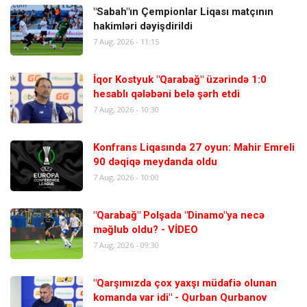
"Sabah"ın Çempionlar Liqası matçının
hakimləri dəyişdirildi
7 Aug, 2026 - 11:15
İqor Kostyuk "Qarabağ" üzərində 1:0
hesablı qələbəni belə şərh etdi
7 Aug, 2026 - 10:30
Konfrans Liqasında 27 oyun: Mahir Emreli
90 dəqiqə meydanda oldu
7 Aug, 2026 - 10:00
"Qarabağ" Polşada "Dinamo"ya necə
məğlub oldu? - VİDEO
7 Aug, 2026 - 09:30
"Qarşımızda çox yaxşı müdafiə olunan
komanda var idi" - Qurban Qurbanov