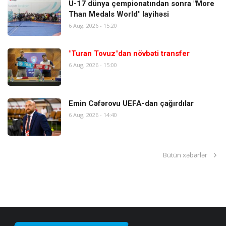
U-17 dünya çempionatından sonra "More
Than Medals World" layihəsi
6 Aug, 2026 - 15:20
"Turan Tovuz"dan növbəti transfer
6 Aug, 2026 - 15:00
Emin Cəfərovu UEFA-dan çağırdılar
6 Aug, 2026 - 14:40
Bütün xəbərlər