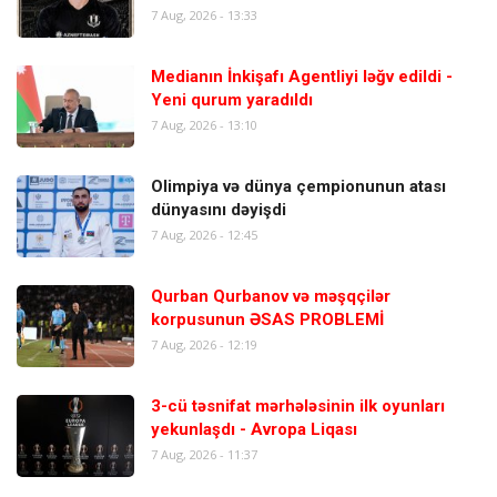
7 Aug, 2026 - 13:33
Medianın İnkişafı Agentliyi ləğv edildi -
Yeni qurum yaradıldı
7 Aug, 2026 - 13:10
Olimpiya və dünya çempionunun atası
dünyasını dəyişdi
7 Aug, 2026 - 12:45
Qurban Qurbanov və məşqçilər
korpusunun ƏSAS PROBLEMİ
7 Aug, 2026 - 12:19
3-cü təsnifat mərhələsinin ilk oyunları
yekunlaşdı - Avropa Liqası
7 Aug, 2026 - 11:37