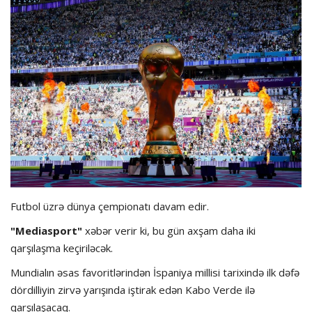
Dünya futbolu
Olimpiada
Layihə
Formula 1
İdman növləri
Futbol üzrə dünya çempionatı davam edir.
"Mediasport"
xəbər verir ki, bu gün axşam daha iki
qarşılaşma keçiriləcək.
Mundialın əsas favoritlərindən İspaniya millisi tarixində ilk dəfə
dördilliyin zirvə yarışında iştirak edən Kabo Verde ilə
qarşılaşacaq.