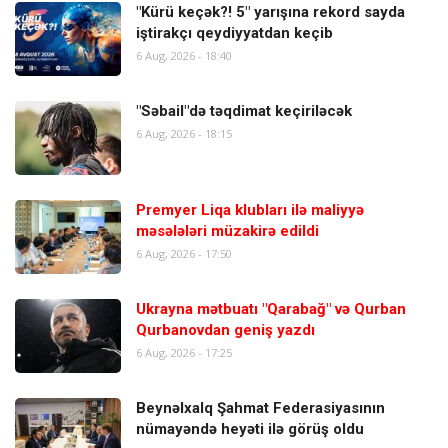
"Kürü keçək?! 5" yarışına rekord sayda
iştirakçı qeydiyyatdan keçib
6 Aug, 2026 - 18:40
"Səbail"də təqdimat keçiriləcək
6 Aug, 2026 - 18:15
Premyer Liqa klubları ilə maliyyə
məsələləri müzakirə edildi
6 Aug, 2026 - 17:50
Ukrayna mətbuatı "Qarabağ" və Qurban
Qurbanovdan geniş yazdı
6 Aug, 2026 - 17:25
Beynəlxalq Şahmat Federasiyasının
nümayəndə heyəti ilə görüş oldu