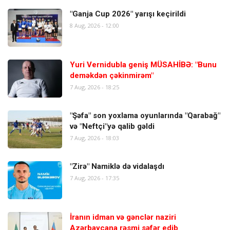
"Ganja Cup 2026" yarışı keçirildi
8 Aug, 2026 - 12:00
Yuri Vernidubla geniş MÜSAHİBƏ: "Bunu
deməkdən çəkinmirəm"
7 Aug, 2026 - 18:25
"Şəfa" son yoxlama oyunlarında "Qarabağ"
və "Neftçi"yə qalib gəldi
7 Aug, 2026 - 18:03
"Zirə" Namiklə də vidalaşdı
7 Aug, 2026 - 17:35
İranın idman və gənclər naziri
Azərbaycana rəsmi səfər edib