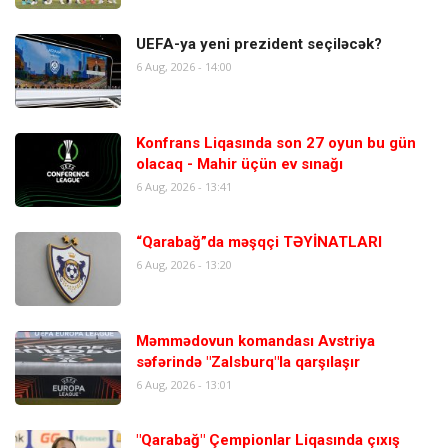
UEFA-ya yeni prezident seçiləcək?
6 Aug, 2026 - 14:00
Konfrans Liqasında son 27 oyun bu gün
olacaq - Mahir üçün ev sınağı
6 Aug, 2026 - 13:41
“Qarabağ”da məşqçi TƏYİNATLARI
6 Aug, 2026 - 13:20
Məmmədovun komandası Avstriya
səfərində "Zalsburq"la qarşılaşır
6 Aug, 2026 - 13:01
"Qarabağ" Çempionlar Liqasında çıxış