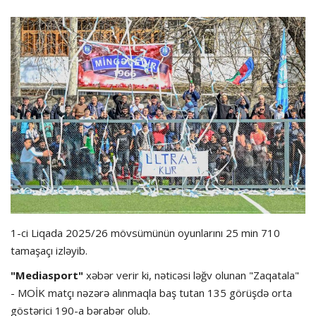
Hadisə
Olimpiada
Layihə
Formula 1
İdman növləri
1-ci Liqada 2025/26 mövsümünün oyunlarını 25 min 710
tamaşaçı izləyib.
"Mediasport"
xəbər verir ki, nəticəsi ləğv olunan "Zaqatala"
- MOİK matçı nəzərə alınmaqla baş tutan 135 görüşdə orta
göstərici 190-a bərabər olub.