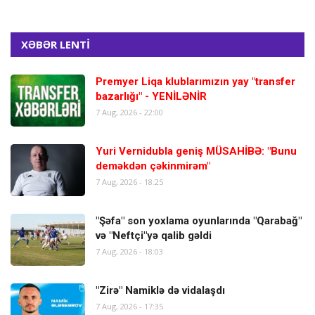
XƏBƏR LENTİ
Premyer Liqa klublarımızın yay "transfer
bazarlığı" - YENİLƏNİR
7 Aug, 2026 - 22:00
Yuri Vernidubla geniş MÜSAHİBƏ: "Bunu
deməkdən çəkinmirəm"
7 Aug, 2026 - 18:25
"Şəfa" son yoxlama oyunlarında "Qarabağ"
və "Neftçi"yə qalib gəldi
7 Aug, 2026 - 18:03
"Zirə" Namiklə də vidalaşdı
7 Aug, 2026 - 17:35