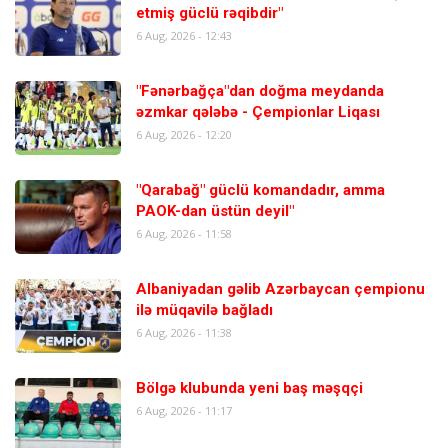
etmiş güclü rəqibdir"
6 Aug, 2026 - 12:43
"Fənərbağça"dan doğma meydanda
əzmkar qələbə - Çempionlar Liqası
6 Aug, 2026 - 12:20
"Qarabağ" güclü komandadır, amma
PAOK-dan üstün deyil"
6 Aug, 2026 - 11:58
Albaniyadan gəlib Azərbaycan çempionu
ilə müqavilə bağladı
6 Aug, 2026 - 11:38
Bölgə klubunda yeni baş məşqçi
6 Aug, 2026 - 11:17