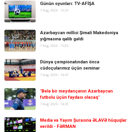
Günün oyunları: TV-AFİŞA
7 Aug, 2026 - 15:25
Azərbaycan millisi Şimali Makedoniya
yığmasına qalib gəldi
7 Aug, 2026 - 15:05
Dünya çempionatından öncə
cüdoçularımız üçün seminar
7 Aug, 2026 - 14:47
"Belə bir meydançanın Azərbaycan
futbolu üçün faydası olacaq"
7 Aug, 2026 - 14:20
Media və Yayım Şurasına ƏLAVƏ hüquqlar
verildi - FƏRMAN