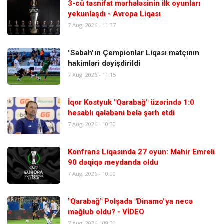
3-cü təsnifat mərhələsinin ilk oyunları
yekunlaşdı - Avropa Liqası
7 Aug, 2026 - 11:37
"Sabah"ın Çempionlar Liqası matçının
hakimləri dəyişdirildi
7 Aug, 2026 - 11:15
İqor Kostyuk "Qarabağ" üzərində 1:0
hesablı qələbəni belə şərh etdi
7 Aug, 2026 - 10:30
Konfrans Liqasında 27 oyun: Mahir Emreli
90 dəqiqə meydanda oldu
7 Aug, 2026 - 10:00
"Qarabağ" Polşada "Dinamo"ya necə
məğlub oldu? - VİDEO
7 Aug, 2026 - 09:30