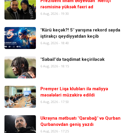
Prezident İlham Əliyevdən "Neftçi"
rəsmisinə yüksək fəxri ad
6 Aug, 2026 - 19:30
"Kürü keçək?! 5" yarışına rekord sayda
iştirakçı qeydiyyatdan keçib
6 Aug, 2026 - 18:40
"Səbail"də təqdimat keçiriləcək
6 Aug, 2026 - 18:15
Premyer Liqa klubları ilə maliyyə
məsələləri müzakirə edildi
6 Aug, 2026 - 17:50
Ukrayna mətbuatı "Qarabağ" və Qurban
Qurbanovdan geniş yazdı
6 Aug, 2026 - 17:25