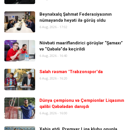
Beynəlxalq Şahmat Federasiyasının
nümayəndə heyəti ilə görüş oldu
6 Aug, 2026 - 17:02
Növbəti maarifləndirici görüşlər “Şamaxı”
və “Qəbələ”də keçirildi
6 Aug, 2026 - 16:40
Salah rəsmən "Trabzonspor"da
6 Aug, 2026 - 16:20
Dünya çempionu və Çempionlar Liqasının
qalibi Qəbələdən danışdı
6 Aug, 2026 - 16:00
Xahiş etdi, Premyer Liqa klubu onunla