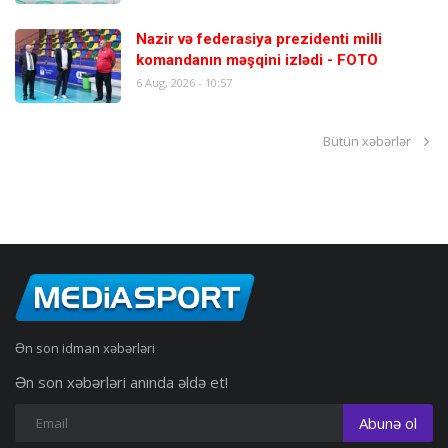
Nazir və federasiya prezidenti milli
komandanın məşqini izlədi - FOTO
6 Aug, 2026 - 10:57
Bütün xəbərlər
Ən son idman xəbərləri
Ən son xəbərləri anında əldə et!
Abunə ol