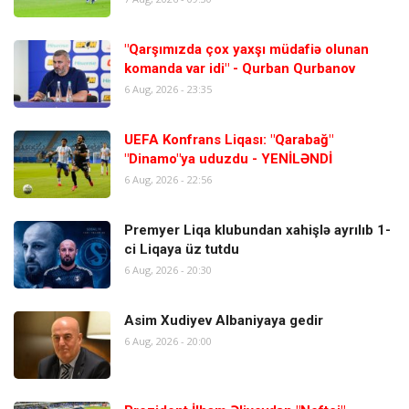
"Qarşımızda çox yaxşı müdafiə olunan
komanda var idi" - Qurban Qurbanov
6 Aug, 2026 - 23:35
UEFA Konfrans Liqası: "Qarabağ"
"Dinamo"ya uduzdu - YENİLƏNDİ
6 Aug, 2026 - 22:56
Premyer Liqa klubundan xahişlə ayrılıb 1-
ci Liqaya üz tutdu
6 Aug, 2026 - 20:30
Asim Xudiyev Albaniyaya gedir
6 Aug, 2026 - 20:00