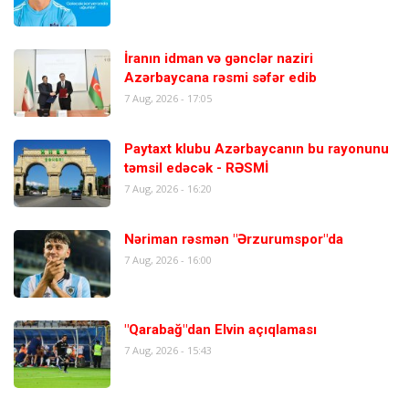
İranın idman və gənclər naziri
Azərbaycana rəsmi səfər edib
7 Aug, 2026 - 17:05
Paytaxt klubu Azərbaycanın bu rayonunu
təmsil edəcək - RƏSMİ
7 Aug, 2026 - 16:20
Nəriman rəsmən "Ərzurumspor"da
7 Aug, 2026 - 16:00
"Qarabağ"dan Elvin açıqlaması
7 Aug, 2026 - 15:43