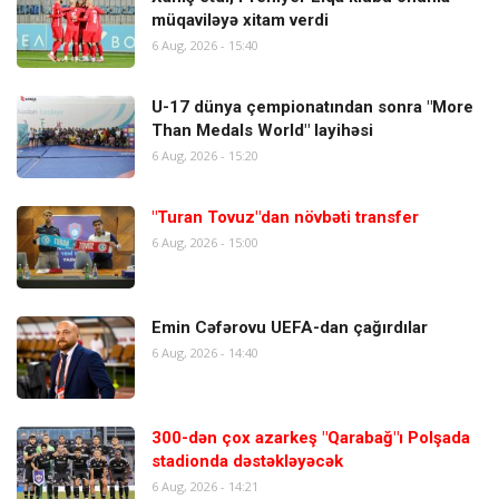
müqaviləyə xitam verdi
6 Aug, 2026 - 15:40
U-17 dünya çempionatından sonra "More
Than Medals World" layihəsi
6 Aug, 2026 - 15:20
"Turan Tovuz"dan növbəti transfer
6 Aug, 2026 - 15:00
Emin Cəfərovu UEFA-dan çağırdılar
6 Aug, 2026 - 14:40
300-dən çox azarkeş "Qarabağ"ı Polşada
stadionda dəstəkləyəcək
6 Aug, 2026 - 14:21