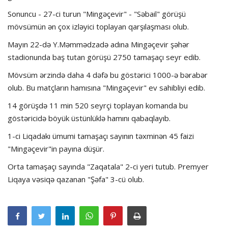
Sonuncu - 27-ci turun "Mingəçevir" - "Səbail" görüşü
mövsümün ən çox izləyici toplayan qarşılaşması olub.
Mayın 22-də Y.Məmmədzadə adına Mingəçevir şəhər
stadionunda baş tutan görüşü 2750 tamaşaçı seyr edib.
Mövsüm ərzində daha 4 dəfə bu göstərici 1000-ə bərabər
olub. Bu matçların hamısına "Mingəçevir" ev sahibliyi edib.
14 görüşdə 11 min 520 seyrçi toplayan komanda bu
göstəricidə böyük üstünlüklə hamını qabaqlayıb.
1-ci Liqadakı ümumi tamaşaçı sayının təxminən 45 faizi
"Mingəçevir"in payına düşür.
Orta tamaşaçı sayında "Zaqatala" 2-ci yeri tutub. Premyer
Liqaya vəsiqə qazanan "Şəfa" 3-cü olub.