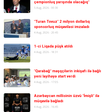
çempionluq yarışında olacağıq"
5 Aug, 2026 - 00:30
"Turan Tovuz" 2 milyon dollarlıq
sponsorluq müqaviləsi imzaladı
4 Aug, 2026 - 20:45
1-ci Liqada püşk atıldı
4 Aug, 2026 - 18:31
"Qarabağ" məşqçilərin inkişafı ilə bağlı
yeni layihəyə start verdi
4 Aug, 2026 - 17:05
Azərbaycan millisinin üzvü "İmişli" ilə
müqavilə bağladı
4 Aug, 2026 - 16:45