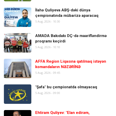
İlahə Quliyeva ABŞ-dəki dünya
çempionatında mübarizə aparacaq
5 Aug, 2026 - 10:30
AMADA Bakıdakı DÇ-də maarifləndirmə
proqramı keçirdi
5 Aug, 2026 - 10:10
AFFA Region Liqasına qatılmaq istəyən
komandaların NƏZƏRİNƏ
5 Aug, 2026 - 09:45
"Şəfa" bu çempionatda olmayacaq
5 Aug, 2026 - 09:00
Ehtiram Quliyev: "Elan edirəm,