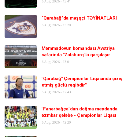
6 Aug, 2026 - 13:41
“Qarabağ”da məşqçi TƏYİNATLARI
6 Aug, 2026 - 13:20
Məmmədovun komandası Avstriya
səfərində "Zalsburq"la qarşılaşır
6 Aug, 2026 - 13:01
"Qarabağ" Çempionlar Liqasında çıxış
etmiş güclü rəqibdir"
6 Aug, 2026 - 12:43
"Fənərbağça"dan doğma meydanda
əzmkar qələbə - Çempionlar Liqası
6 Aug, 2026 - 12:20