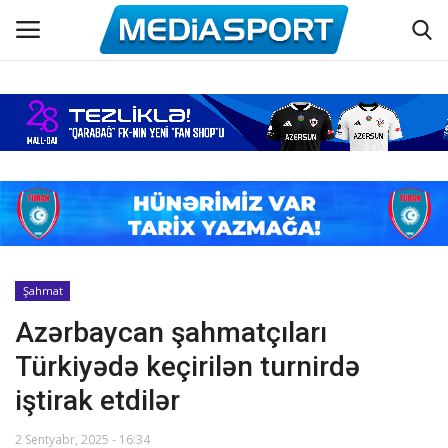
Əsas
Azərbaycan futbolu
Maraqlı
Əlaqə
Şahmat
Azərbaycan şahmatçıları
Haqqımızda
Türkiyədə keçirilən turnirdə
Köşə yazıları
iştirak etdilər
Dünya futbolu
2 Sentyabr, 2025 - 16:34