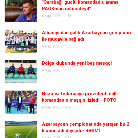
"Qarabağ" güclü komandadır, amma
PAOK-dan üstün deyil"
6 Aug, 2026 - 11:58
Albaniyadan gəlib Azərbaycan çempionu
ilə müqavilə bağladı
6 Aug, 2026 - 11:38
Bölgə klubunda yeni baş məşqçi
6 Aug, 2026 - 11:17
Nazir və federasiya prezidenti milli
komandanın məşqini izlədi - FOTO
6 Aug, 2026 - 10:57
Azərbaycan çempionatında yarışan bu 2
klubun adı dəyişdi - RƏSMİ
6 Aug, 2026 - 10:36