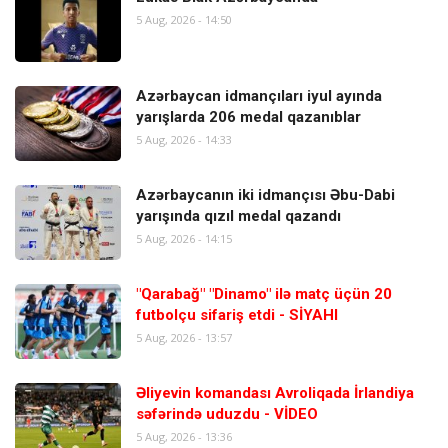
5 Aug, 2026 - 14:50
Azərbaycan idmançıları iyul ayında
yarışlarda 206 medal qazanıblar
5 Aug, 2026 - 14:33
Azərbaycanın iki idmançısı Əbu-Dabi
yarışında qızıl medal qazandı
5 Aug, 2026 - 14:15
"Qarabağ" "Dinamo" ilə matç üçün 20
futbolçu sifariş etdi - SİYAHI
5 Aug, 2026 - 13:57
Əliyevin komandası Avroliqada İrlandiya
səfərində uduzdu - VİDEO
5 Aug, 2026 - 13:36