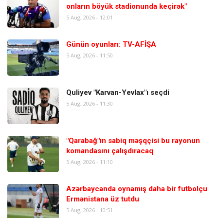
onların böyük stadionunda keçirək"
5 Aug, 2026 - 12:01
Günün oyunları: TV-AFİŞA
5 Aug, 2026 - 11:50
Quliyev "Karvan-Yevlax"ı seçdi
5 Aug, 2026 - 11:30
"Qarabağ"ın sabiq məşqçisi bu rayonun
komandasını çalışdıracaq
5 Aug, 2026 - 11:10
Azərbaycanda oynamış daha bir futbolçu
Ermənistana üz tutdu
5 Aug, 2026 - 10:51