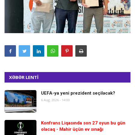
XƏBƏR LENTİ
UEFA-ya yeni prezident seçiləcək?
6 Aug, 2026 - 14:00
Konfrans Liqasında son 27 oyun bu gün
olacaq - Mahir üçün ev sınağı