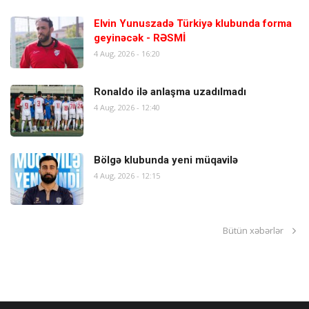
Elvin Yunuszadə Türkiyə klubunda forma
geyinəcək - RƏSMİ
4 Aug, 2026 - 16:20
Ronaldo ilə anlaşma uzadılmadı
4 Aug, 2026 - 12:40
Bölgə klubunda yeni müqavilə
4 Aug, 2026 - 12:15
Bütün xəbərlər