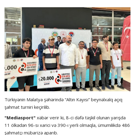
Hadisə
Olimpiada
Layihə
Formula 1
İdman növləri
Türkiyənin Malatya şəhərində “Altın Kayısı” beynəlxalq açıq
şahmat turniri keçirilib.
"Mediasport"
xəbər verir ki, 8-ci dəfə təşkil olunan yarışda
11 ölkədən 96-sı xarici və 390-ı yerli olmaqla, ümumilikdə 486
şahmatçı mübarizə aparıb.