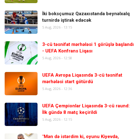
İki boksçumuz Qazaxıstanda beynəlxalq
turnirdə iştirak edəcək
5 Aug, 2026 - 13:15
3-cü təsnifat mərhələsi 1 görüşlə başlandı
- UEFA Konfrans Liqası
5 Aug, 2026 - 12:58
UEFA Avropa Liqasında 3-cü təsnifat
mərhələsi start götürdü
5 Aug, 2026 - 12:36
UEFA Çempionlar Liqasında 3-cü raund:
İlk gündə 8 matç keçirildi
5 Aug, 2026 - 12:15
"Mən də istərdim ki, oyunu Kiyevdə,