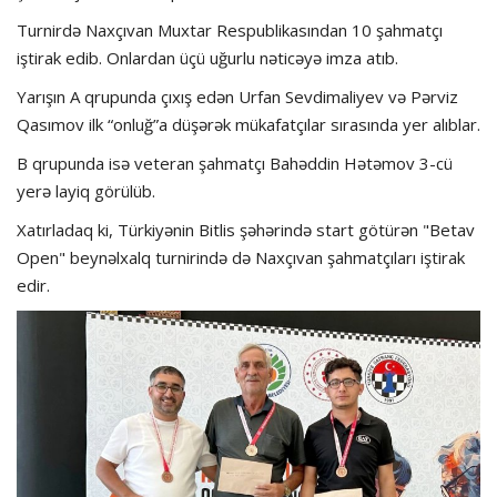
Turnirdə Naxçıvan Muxtar Respublikasından 10 şahmatçı
iştirak edib. Onlardan üçü uğurlu nəticəyə imza atıb.
Yarışın A qrupunda çıxış edən Urfan Sevdimaliyev və Pərviz
Qasımov ilk “onluğ”a düşərək mükafatçılar sırasında yer alıblar.
B qrupunda isə veteran şahmatçı Bahəddin Hətəmov 3-cü
yerə layiq görülüb.
Xatırladaq ki, Türkiyənin Bitlis şəhərində start götürən "Betav
Open" beynəlxalq turnirində də Naxçıvan şahmatçıları iştirak
edir.