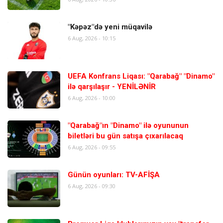
"Kəpəz"də yeni müqavilə
6 Aug, 2026 - 10:15
UEFA Konfrans Liqası: "Qarabağ" "Dinamo"
ilə qarşılaşır - YENİLƏNİR
6 Aug, 2026 - 10:00
"Qarabağ"ın "Dinamo" ilə oyununun
biletləri bu gün satışa çıxarılacaq
6 Aug, 2026 - 09:55
Günün oyunları: TV-AFİŞA
6 Aug, 2026 - 09:30