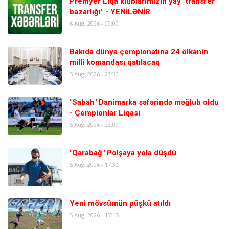
Premyer Liqa klublarımızın yay "transfer
bazarlığı" - YENİLƏNİR
6 Aug, 2026 - 09:00
Bakıda dünya çempionatına 24 ölkənin
milli komandası qatılacaq
5 Aug, 2026 - 23:30
"Sabah" Danimarka səfərində məğlub oldu
- Çempionlar Liqası
5 Aug, 2026 - 23:09
"Qarabağ" Polşaya yola düşdü
5 Aug, 2026 - 17:30
Yeni mövsümün püşkü atıldı
5 Aug, 2026 - 17:15