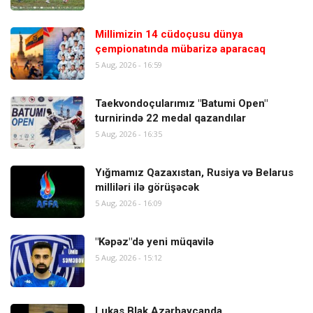
Millimizin 14 cüdoçusu dünya
çempionatında mübarizə aparacaq
5 Aug, 2026 - 16:59
Taekvondoçularımız "Batumi Open"
turnirində 22 medal qazandılar
5 Aug, 2026 - 16:35
Yığmamız Qazaxıstan, Rusiya və Belarus
milliləri ilə görüşəcək
5 Aug, 2026 - 16:09
"Kəpəz"də yeni müqavilə
5 Aug, 2026 - 15:12
Lukas Blak Azərbaycanda