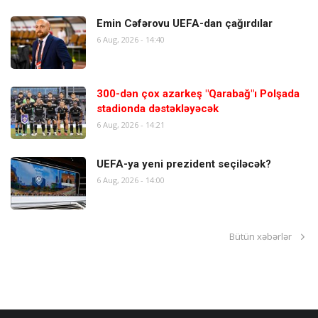
Emin Cəfərovu UEFA-dan çağırdılar
6 Aug, 2026 - 14:40
300-dən çox azarkeş "Qarabağ"ı Polşada
stadionda dəstəkləyəcək
6 Aug, 2026 - 14:21
UEFA-ya yeni prezident seçiləcək?
6 Aug, 2026 - 14:00
Bütün xəbərlər