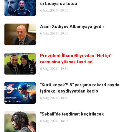
ci Liqaya üz tutdu
6 Aug, 2026 - 20:30
Asim Xudiyev Albaniyaya gedir
6 Aug, 2026 - 20:00
Prezident İlham Əliyevdən "Neftçi"
rəsmisinə yüksək fəxri ad
6 Aug, 2026 - 19:30
"Kürü keçək?! 5" yarışına rekord sayda
iştirakçı qeydiyyatdan keçib
6 Aug, 2026 - 18:40
"Səbail"də təqdimat keçiriləcək
6 Aug, 2026 - 18:15