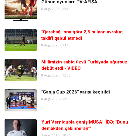
Günün oyunları: TV-AFİŞA
8 Aug, 2026 - 13:40
"Qarabağ" ona görə 2,5 milyon avroluq
təklifi qəbul etmədi
8 Aug, 2026 - 13:10
Millimizin sabiq üzvü Türkiyədə uğursuz
debüt etdi - VİDEO
8 Aug, 2026 - 12:30
"Ganja Cup 2026" yarışı keçirildi
8 Aug, 2026 - 12:00
Yuri Vernidubla geniş MÜSAHİBƏ: "Bunu
deməkdən çəkinmirəm"
7 Aug, 2026 - 18:25