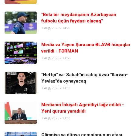
"Belə bir meydançanın Azərbaycan
futbolu üçün faydası olacaq"
7 Aug, 2026 - 14:20
Media və Yayım Şurasına ƏLAVƏ hüquqlar
verildi - FƏRMAN
7 Aug, 2026 - 13:55
"Neftçi" və "Sabah"ın sabiq üzvü "Karvan-
Yevlax"da oynayacaq
7 Aug, 2026 - 13:33
Medianın İnkişafı Agentliyi ləğv edildi -
Yeni qurum yaradıldı
7 Aug, 2026 - 13:10
Olimpiya və dünya çempionunun atası