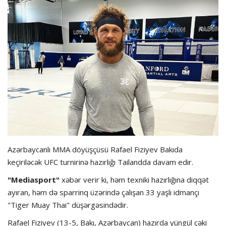
Hadisə
Olimpiada
Layihə
Formula 1
İdman növləri
Azərbaycanlı MMA döyüşçüsü Rafael Fiziyev Bakıda
keçiriləcək UFC turnirinə hazırlığı Tailandda davam edir.
"Mediasport"
xəbər verir ki, həm texniki hazırlığına diqqət
ayıran, həm də sparrinq üzərində çalışan 33 yaşlı idmançı
"Tiger Muay Thai" düşərgəsindədir.
Rafael Fiziyev (13-5, Bakı, Azərbaycan) hazırda yüngül çəki