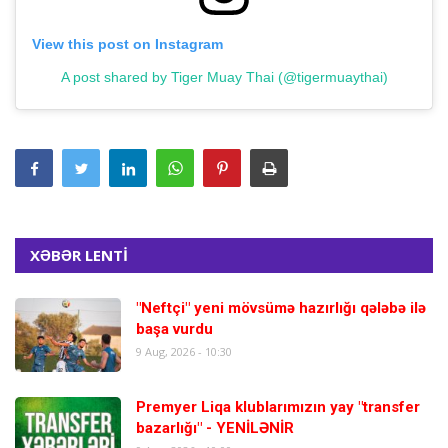
View this post on Instagram
A post shared by Tiger Muay Thai (@tigermuaythai)
XƏBƏR LENTİ
"Neftçi" yeni mövsümə hazırlığı qələbə ilə
başa vurdu
9 Aug, 2026 - 10:30
Premyer Liqa klublarımızın yay "transfer
bazarlığı" - YENİLƏNİR