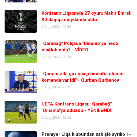
Konfrans Liqasında 27 oyun: Mahir Emreli
90 dəqiqə meydanda oldu
7 Aug, 2026 - 10:00
"Qarabağ" Polşada "Dinamo"ya necə
məğlub oldu? - VİDEO
7 Aug, 2026 - 09:30
"Qarşımızda çox yaxşı müdafiə olunan
komanda var idi" - Qurban Qurbanov
6 Aug, 2026 - 23:35
UEFA Konfrans Liqası: "Qarabağ"
"Dinamo"ya uduzdu - YENİLƏNDİ
6 Aug, 2026 - 22:56
Premyer Liqa klubundan xahişlə ayrılıb 1-