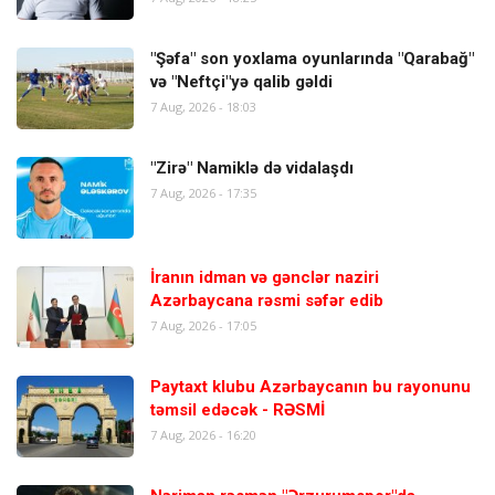
"Şəfa" son yoxlama oyunlarında "Qarabağ"
və "Neftçi"yə qalib gəldi
7 Aug, 2026 - 18:03
"Zirə" Namiklə də vidalaşdı
7 Aug, 2026 - 17:35
İranın idman və gənclər naziri
Azərbaycana rəsmi səfər edib
7 Aug, 2026 - 17:05
Paytaxt klubu Azərbaycanın bu rayonunu
təmsil edəcək - RƏSMİ
7 Aug, 2026 - 16:20