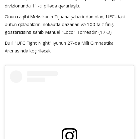
divizionunda 11-ci pillədə qərarlaşıb.
Onun rəqibi Meksikanın Tijuana şəhərindən olan, UFC-dəki
bütün qələbələrini nokautla qazanan və 100 faiz finiş
göstəricisinə sahib Manuel "Loco" Torresdir (17-3).
Bu il "UFC Fight Night" iyunun 27-də Milli Gimnastika
Arenasında keçiriləcək.