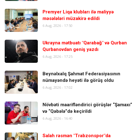
Premyer Liqa klubları ilə maliyyə
məsələləri müzakirə edildi
6 Aug, 2026 - 17:50
Ukrayna mətbuatı "Qarabağ" və Qurban
Qurbanovdan geniş yazdı
6 Aug, 2026 - 17:25
Beynəlxalq Şahmat Federasiyasının
nümayəndə heyəti ilə görüş oldu
6 Aug, 2026 - 17:02
Növbəti maarifləndirici görüşlər “Şamaxı”
və “Qəbələ”də keçirildi
6 Aug, 2026 - 16:40
Salah rəsmən "Trabzonspor"da