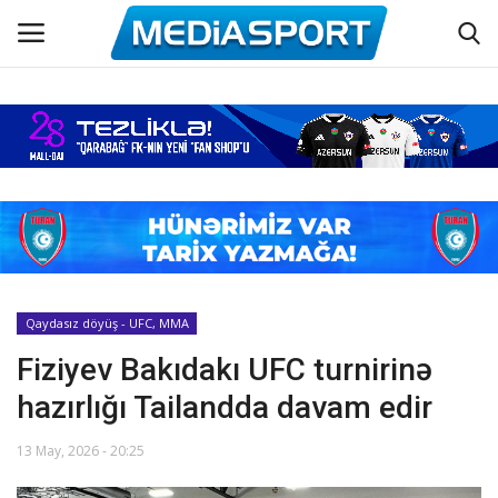
Əsas
Azərbaycan futbolu
Maraqlı
Əlaqə
Qaydasız döyüş - UFC, MMA
Fiziyev Bakıdakı UFC turnirinə
Haqqımızda
hazırlığı Tailandda davam edir
Köşə yazıları
13 May, 2026 - 20:25
Dünya futbolu