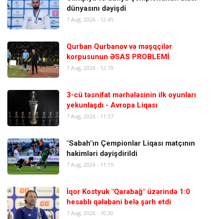
dünyasını dəyişdi
7 Aug, 2026 - 12:45
Qurban Qurbanov və məşqçilər
korpusunun ƏSAS PROBLEMİ
7 Aug, 2026 - 12:19
3-cü təsnifat mərhələsinin ilk oyunları
yekunlaşdı - Avropa Liqası
7 Aug, 2026 - 11:37
"Sabah"ın Çempionlar Liqası matçının
hakimləri dəyişdirildi
7 Aug, 2026 - 11:15
İqor Kostyuk "Qarabağ" üzərində 1:0
hesablı qələbəni belə şərh etdi
7 Aug, 2026 - 10:30