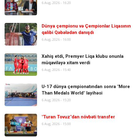
6 Aug, 2026 - 16:20
Dünya çempionu və Çempionlar Liqasının
qalibi Qəbələdən danışdı
6 Aug, 2026 - 16:00
Xahiş etdi, Premyer Liqa klubu onunla
müqaviləyə xitam verdi
6 Aug, 2026 - 15:40
U-17 dünya çempionatından sonra "More
Than Medals World" layihəsi
6 Aug, 2026 - 15:20
"Turan Tovuz"dan növbəti transfer
6 Aug, 2026 - 15:00