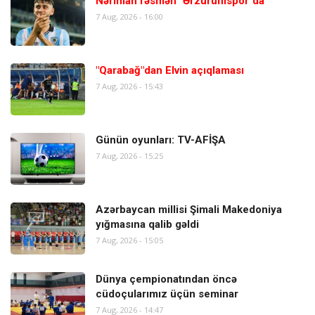
Nəriman rəsmən "Ərzurumspor"da
7 Aug, 2026 - 16:00
"Qarabağ"dan Elvin açıqlaması
7 Aug, 2026 - 15:43
Günün oyunları: TV-AFİŞA
7 Aug, 2026 - 15:25
Azərbaycan millisi Şimali Makedoniya
yığmasına qalib gəldi
7 Aug, 2026 - 15:05
Dünya çempionatından öncə
cüdoçularımız üçün seminar
7 Aug, 2026 - 14:47