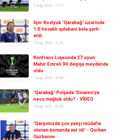
7 Aug, 2026 - 11:15
İqor Kostyuk "Qarabağ" üzərində
1:0 hesablı qələbəni belə şərh
etdi
7 Aug, 2026 - 10:30
Konfrans Liqasında 27 oyun:
Mahir Emreli 90 dəqiqə meydanda
oldu
7 Aug, 2026 - 10:00
"Qarabağ" Polşada "Dinamo"ya
necə məğlub oldu? - VİDEO
7 Aug, 2026 - 09:30
"Qarşımızda çox yaxşı müdafiə
olunan komanda var idi" - Qurban
Qurbanov