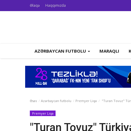
Əlaqə
Haqqımızda
AZƏRBAYCAN FUTBOLU
MARAQLI
Əsas
Azərbaycan futbolu
Premyer Liqa
"Turan Tovuz" Tür
Premyer Liqa
"Turan Tovuz" Türki