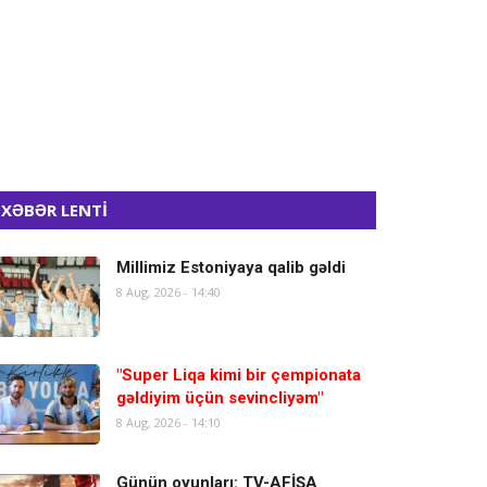
XƏBƏR LENTİ
Millimiz Estoniyaya qalib gəldi
8 Aug, 2026 - 14:40
"Super Liqa kimi bir çempionata
gəldiyim üçün sevincliyəm"
8 Aug, 2026 - 14:10
Günün oyunları: TV-AFİŞA