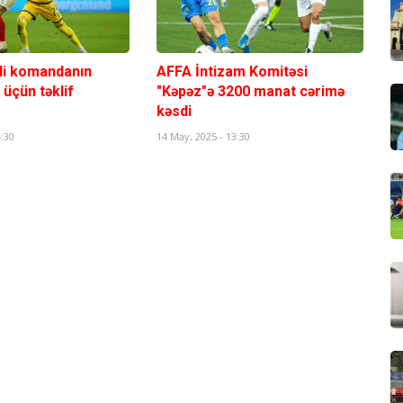
lli komandanın
AFFA İntizam Komitəsi
üçün təklif
"Kəpəz"ə 3200 manat cərimə
kəsdi
4:30
14 May, 2025 - 13:30