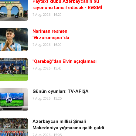
Paytaxt klubu Azərbaycanın bu
rayonunu təmsil edəcək - RƏSMİ
7 Aug, 2026 - 16:20
Nəriman rəsmən
"Ərzurumspor"da
7 Aug, 2026 - 16:00
"Qarabağ"dan Elvin açıqlaması
7 Aug, 2026 - 15:43
Günün oyunları: TV-AFİŞA
7 Aug, 2026 - 15:25
Azərbaycan millisi Şimali
Makedoniya yığmasına qalib gəldi
7 Aug, 2026 - 15:05