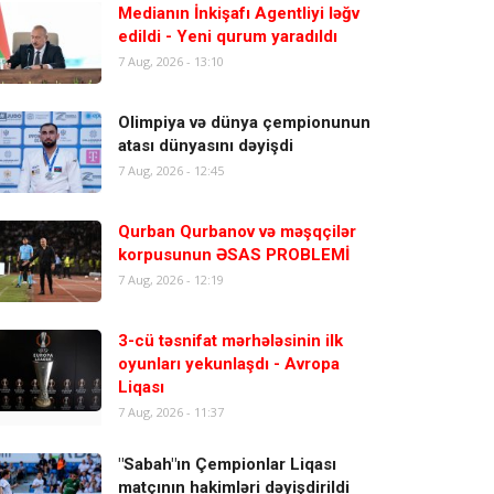
Medianın İnkişafı Agentliyi ləğv
edildi - Yeni qurum yaradıldı
7 Aug, 2026 - 13:10
Olimpiya və dünya çempionunun
atası dünyasını dəyişdi
7 Aug, 2026 - 12:45
Qurban Qurbanov və məşqçilər
korpusunun ƏSAS PROBLEMİ
7 Aug, 2026 - 12:19
3-cü təsnifat mərhələsinin ilk
oyunları yekunlaşdı - Avropa
Liqası
7 Aug, 2026 - 11:37
"Sabah"ın Çempionlar Liqası
matçının hakimləri dəyişdirildi