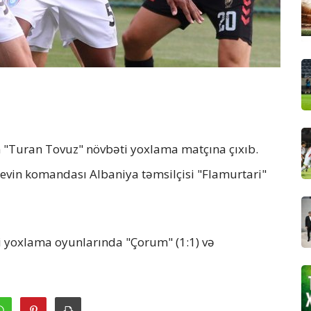
 "Turan Tovuz" növbəti yoxlama matçına çıxıb.
yevin komandası Albaniya təmsilçisi "Flamurtari"
ri yoxlama oyunlarında "Çorum" (1:1) və