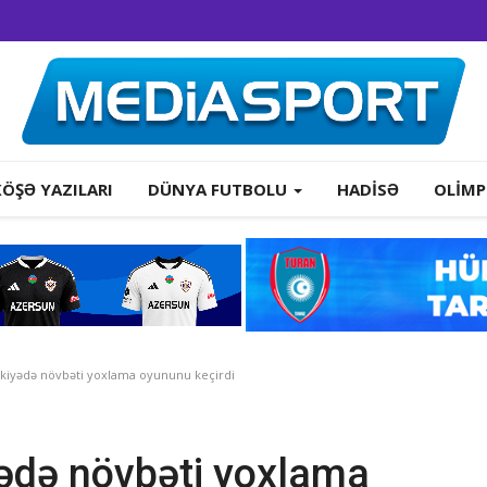
KÖŞƏ YAZILARI
DÜNYA FUTBOLU
HADISƏ
OLIMP
kiyədə növbəti yoxlama oyununu keçirdi
yədə növbəti yoxlama