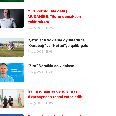
Yuri Vernidubla geniş
MÜSAHİBƏ: "Bunu deməkdən
çəkinmirəm"
7 Aug, 2026 - 18:25
"Şəfa" son yoxlama oyunlarında
"Qarabağ" və "Neftçi"yə qalib gəldi
7 Aug, 2026 - 18:03
"Zirə" Namiklə də vidalaşdı
7 Aug, 2026 - 17:35
İranın idman və gənclər naziri
Azərbaycana rəsmi səfər edib
7 Aug, 2026 - 17:05