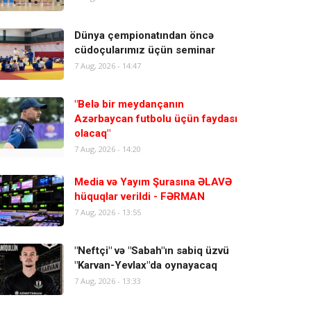
Dünya çempionatından öncə
cüdoçularımız üçün seminar
7 Aug, 2026 - 14:47
"Belə bir meydançanın
Azərbaycan futbolu üçün faydası
olacaq"
7 Aug, 2026 - 14:20
Media və Yayım Şurasına ƏLAVƏ
hüquqlar verildi - FƏRMAN
7 Aug, 2026 - 13:55
"Neftçi" və "Sabah"ın sabiq üzvü
"Karvan-Yevlax"da oynayacaq
7 Aug, 2026 - 13:33