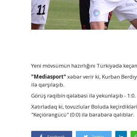
Yeni mövsümün hazırlığını Türkiyədə keçən
"Mediasport"
xəbər verir ki, Kurban Berdı
ilə qarşılaşıb.
Görüş rəqibin qələbəsi ilə yekunlaşıb - 1:0.
Xatırladaq ki, tovuzlular Boluda keçirdiklə
"Keçiörəngücü" (0:0) ilə bərabərə qalıblar.
Facebook
Twitter