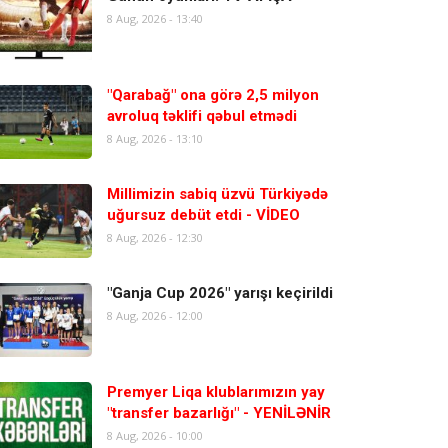
8 Aug, 2026 - 13:40
"Qarabağ" ona görə 2,5 milyon
avroluq təklifi qəbul etmədi
8 Aug, 2026 - 13:10
Millimizin sabiq üzvü Türkiyədə
uğursuz debüt etdi - VİDEO
8 Aug, 2026 - 12:30
"Ganja Cup 2026" yarışı keçirildi
8 Aug, 2026 - 12:00
Premyer Liqa klublarımızın yay
"transfer bazarlığı" - YENİLƏNİR
8 Aug, 2026 - 10:00