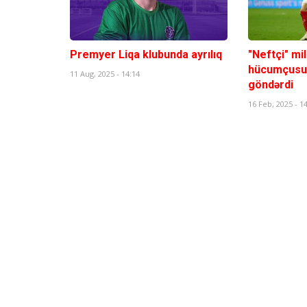
Premyer Liqa klubunda ayrılıq
"Neftçi" mi
hücumçusu 
11 Aug, 2025 - 14:14
göndərdi
16 Feb, 2025 - 1