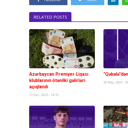
RELATED POSTS
Azərbaycan Premyer Liqası
"Qəbələ"də
klublarının ötənilki gəlirləri
30 May, 2025 - 0
açıqlandı
17 Dec, 2025 - 14:10