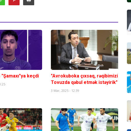
n "Şamaxı"ya keçdi
"Avrokuboka çıxsaq, rəqibimizi
Tovuzda qəbul etmək istəyirik"
0:25
3 Mar, 2025 - 12:39