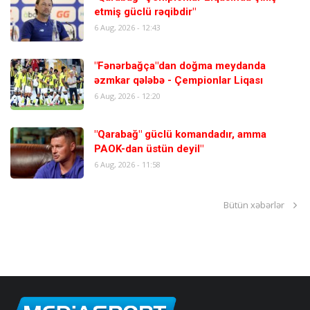
etmiş güclü rəqibdir"
6 Aug, 2026 - 12:43
"Fənərbağça"dan doğma meydanda
əzmkar qələbə - Çempionlar Liqası
6 Aug, 2026 - 12:20
"Qarabağ" güclü komandadır, amma
PAOK-dan üstün deyil"
6 Aug, 2026 - 11:58
Bütün xəbərlər