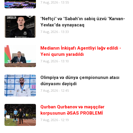
7 Aug, 2026 - 13:55
"Neftçi" və "Sabah"ın sabiq üzvü "Karvan-
Yevlax"da oynayacaq
7 Aug, 2026 - 13:33
Medianın İnkişafı Agentliyi ləğv edildi -
Yeni qurum yaradıldı
7 Aug, 2026 - 13:10
Olimpiya və dünya çempionunun atası
dünyasını dəyişdi
7 Aug, 2026 - 12:45
Qurban Qurbanov və məşqçilər
korpusunun ƏSAS PROBLEMİ
7 Aug, 2026 - 12:19