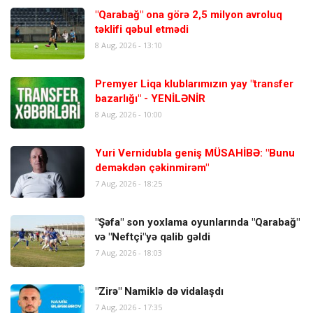
"Qarabağ" ona görə 2,5 milyon avroluq
təklifi qəbul etmədi
8 Aug, 2026 - 13:10
Premyer Liqa klublarımızın yay "transfer
bazarlığı" - YENİLƏNİR
8 Aug, 2026 - 10:00
Yuri Vernidubla geniş MÜSAHİBƏ: "Bunu
deməkdən çəkinmirəm"
7 Aug, 2026 - 18:25
"Şəfa" son yoxlama oyunlarında "Qarabağ"
və "Neftçi"yə qalib gəldi
7 Aug, 2026 - 18:03
"Zirə" Namiklə də vidalaşdı
7 Aug, 2026 - 17:35