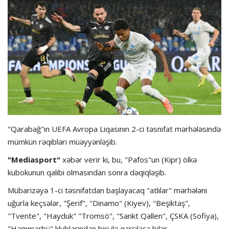
Hadisə
Olimpiada
Layihə
Formula 1
İdman növləri
"Qarabağ"ın UEFA Avropa Liqasının 2-ci təsnifat mərhələsində
mümkün rəqibləri müəyyənləşib.
"Mediasport"
xəbər verir ki, bu, "Pafos"un (Kipr) ölkə
kubokunun qalibi olmasından sonra dəqiqləşib.
Mübarizəyə 1-ci təsnifatdan başlayacaq "atlılar" mərhələni
uğurla keçsələr, "Şerif", "Dinamo" (Kiyev), "Beşiktaş",
"Tvente", "Hayduk" "Tromsö", "Sankt Qallen", ÇSKA (Sofiya),
"Hammarbü" klublarından biri ilə qarşılaşa bilər.