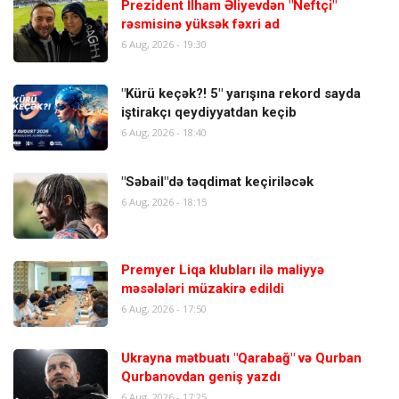
Prezident İlham Əliyevdən "Neftçi"
rəsmisinə yüksək fəxri ad
6 Aug, 2026 - 19:30
"Kürü keçək?! 5" yarışına rekord sayda
iştirakçı qeydiyyatdan keçib
6 Aug, 2026 - 18:40
"Səbail"də təqdimat keçiriləcək
6 Aug, 2026 - 18:15
Premyer Liqa klubları ilə maliyyə
məsələləri müzakirə edildi
6 Aug, 2026 - 17:50
Ukrayna mətbuatı "Qarabağ" və Qurban
Qurbanovdan geniş yazdı
6 Aug, 2026 - 17:25