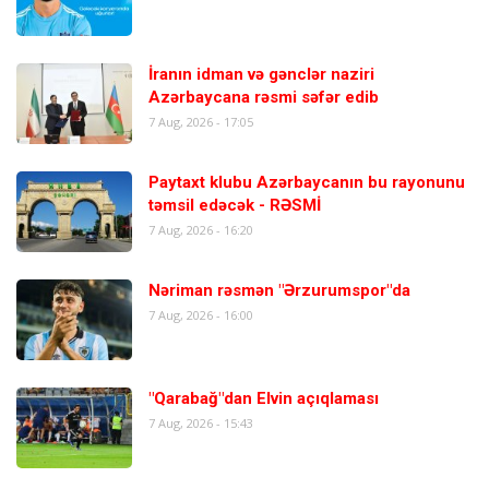
İranın idman və gənclər naziri
Azərbaycana rəsmi səfər edib
7 Aug, 2026 - 17:05
Paytaxt klubu Azərbaycanın bu rayonunu
təmsil edəcək - RƏSMİ
7 Aug, 2026 - 16:20
Nəriman rəsmən "Ərzurumspor"da
7 Aug, 2026 - 16:00
"Qarabağ"dan Elvin açıqlaması
7 Aug, 2026 - 15:43