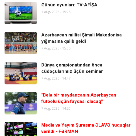
Günün oyunları: TV-AFİŞA
7 Aug, 2026 - 15:25
Azərbaycan millisi Şimali Makedoniya
yığmasına qalib gəldi
7 Aug, 2026 - 15:05
Dünya çempionatından öncə
cüdoçularımız üçün seminar
7 Aug, 2026 - 14:47
"Belə bir meydançanın Azərbaycan
futbolu üçün faydası olacaq"
7 Aug, 2026 - 14:20
Media və Yayım Şurasına ƏLAVƏ hüquqlar
verildi - FƏRMAN