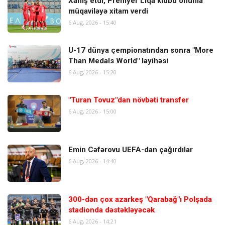
Xahiş etdi, Premyer Liqa klubu onunla
müqaviləyə xitam verdi
6 Aug, 2026 - 15:40
U-17 dünya çempionatından sonra "More
Than Medals World" layihəsi
6 Aug, 2026 - 15:20
"Turan Tovuz"dan növbəti transfer
6 Aug, 2026 - 15:00
Emin Cəfərovu UEFA-dan çağırdılar
6 Aug, 2026 - 14:40
300-dən çox azarkeş "Qarabağ"ı Polşada
stadionda dəstəkləyəcək
6 Aug, 2026 - 14:21