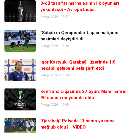
3-cü təsnifat mərhələsinin ilk oyunları
yekunlaşdı - Avropa Liqası
7 Aug, 2026 - 11:37
"Sabah"ın Çempionlar Liqası matçının
hakimləri dəyişdirildi
7 Aug, 2026 - 11:15
İqor Kostyuk "Qarabağ" üzərində 1:0
hesablı qələbəni belə şərh etdi
7 Aug, 2026 - 10:30
Konfrans Liqasında 27 oyun: Mahir Emreli
90 dəqiqə meydanda oldu
7 Aug, 2026 - 10:00
"Qarabağ" Polşada "Dinamo"ya necə
məğlub oldu? - VİDEO