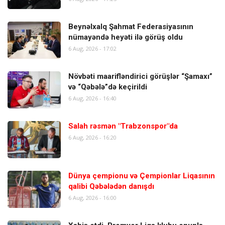
Beynəlxalq Şahmat Federasiyasının
nümayəndə heyəti ilə görüş oldu
6 Aug, 2026 - 17:02
Növbəti maarifləndirici görüşlər “Şamaxı”
və “Qəbələ”də keçirildi
6 Aug, 2026 - 16:40
Salah rəsmən "Trabzonspor"da
6 Aug, 2026 - 16:20
Dünya çempionu və Çempionlar Liqasının
qalibi Qəbələdən danışdı
6 Aug, 2026 - 16:00