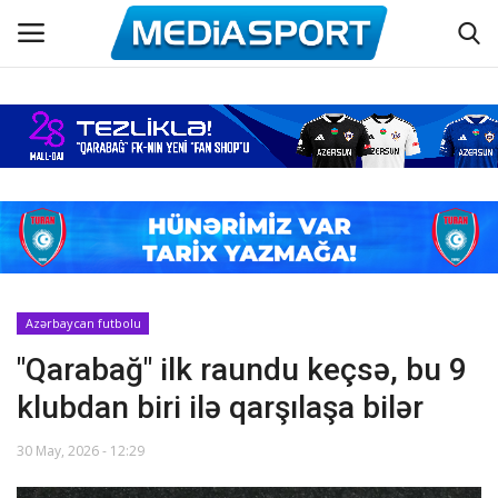
Əsas
Azərbaycan futbolu
Maraqlı
Əlaqə
Azərbaycan futbolu
"Qarabağ" ilk raundu keçsə, bu 9
Haqqımızda
klubdan biri ilə qarşılaşa bilər
Köşə yazıları
30 May, 2026 - 12:29
Dünya futbolu