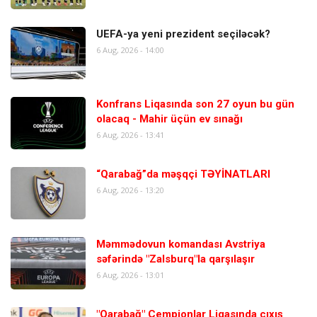
UEFA-ya yeni prezident seçiləcək?
6 Aug, 2026 - 14:00
Konfrans Liqasında son 27 oyun bu gün
olacaq - Mahir üçün ev sınağı
6 Aug, 2026 - 13:41
“Qarabağ”da məşqçi TƏYİNATLARI
6 Aug, 2026 - 13:20
Məmmədovun komandası Avstriya
səfərində "Zalsburq"la qarşılaşır
6 Aug, 2026 - 13:01
"Qarabağ" Çempionlar Liqasında çıxış