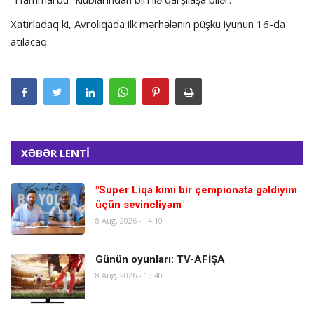
Xatırladaq ki, Avroliqada ilk mərhələnin püşkü iyunun 16-da
atılacaq.
XƏBƏR LENTİ
"Super Liqa kimi bir çempionata gəldiyim
üçün sevincliyəm"
8 Aug, 2026 - 14:10
Günün oyunları: TV-AFİŞA
8 Aug, 2026 - 13:40