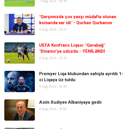
7 Aug, 2026 - 09:30
"Qarşımızda çox yaxşı müdafiə olunan
komanda var idi" - Qurban Qurbanov
6 Aug, 2026 - 23:35
UEFA Konfrans Liqası: "Qarabağ"
"Dinamo"ya uduzdu - YENİLƏNDİ
6 Aug, 2026 - 22:56
Premyer Liqa klubundan xahişlə ayrılıb 1-
ci Liqaya üz tutdu
6 Aug, 2026 - 20:30
Asim Xudiyev Albaniyaya gedir
6 Aug, 2026 - 20:00