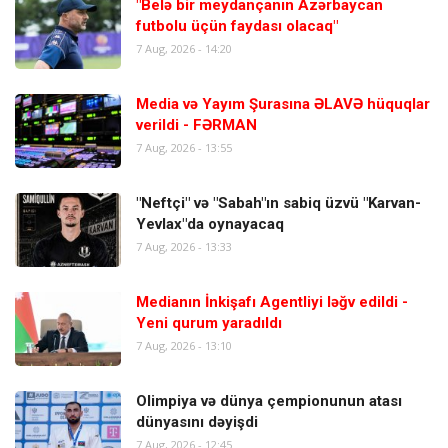
"Belə bir meydançanın Azərbaycan
futbolu üçün faydası olacaq"
7 Aug, 2026 - 14:20
Media və Yayım Şurasına ƏLAVƏ hüquqlar
verildi - FƏRMAN
7 Aug, 2026 - 13:55
"Neftçi" və "Sabah"ın sabiq üzvü "Karvan-
Yevlax"da oynayacaq
7 Aug, 2026 - 13:33
Medianın İnkişafı Agentliyi ləğv edildi -
Yeni qurum yaradıldı
7 Aug, 2026 - 13:10
Olimpiya və dünya çempionunun atası
dünyasını dəyişdi
7 Aug, 2026 - 12:45