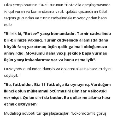
Ölkə çempionatının 34-cü turunun "Botev"lə qarşılaşmasında
iki qol vuran və komandasına vacib qələbə qazandıran Cəlal
rəqibin gücündən və turnir cədvəlindəki mövqeyindən bəhs
edib:
"Bilirik ki, "Botev" yaxşı komandadır. Turnir cədvəlində
bir-birimizə yaxınıq. Turnir cədvəlində aramızda daha
böyük fərq yaratmaq üçün qalib gəlməli olduğumuzu
anlayırdıq. Mövsümü daha yaxşı şəkildə başa vurmaq
üçün yaxşı imkanlarımız var və bunu etməliyik".
Hüseynov dublundan danışıb və qollarını ailəsinə həsr etdiyini
söyləyib:
"Bu, futboldur. Biz 11 futbolçu ilə oynayırıq. Vurduğum
ikinci qolun mükəmməl ötürməsini Dimitar Velkovski
vermişdi. Qolun sirri də budur. Bu qollarımı ailəmə həsr
etmək istəyirəm".
Müdafiəçi növbəti tur qarşılaşacaqları "Lokomotiv"lə görüş