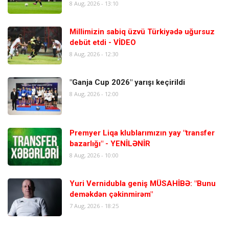
8 Aug, 2026 - 13:10
Millimizin sabiq üzvü Türkiyədə uğursuz
debüt etdi - VİDEO
8 Aug, 2026 - 12:30
"Ganja Cup 2026" yarışı keçirildi
8 Aug, 2026 - 12:00
Premyer Liqa klublarımızın yay "transfer
bazarlığı" - YENİLƏNİR
8 Aug, 2026 - 10:00
Yuri Vernidubla geniş MÜSAHİBƏ: "Bunu
deməkdən çəkinmirəm"
7 Aug, 2026 - 18:25