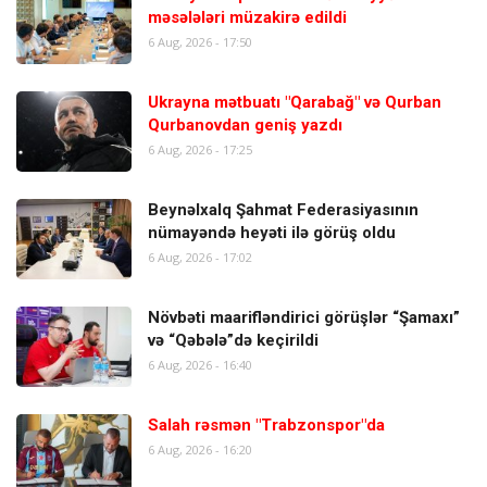
məsələləri müzakirə edildi
6 Aug, 2026 - 17:50
Ukrayna mətbuatı "Qarabağ" və Qurban
Qurbanovdan geniş yazdı
6 Aug, 2026 - 17:25
Beynəlxalq Şahmat Federasiyasının
nümayəndə heyəti ilə görüş oldu
6 Aug, 2026 - 17:02
Növbəti maarifləndirici görüşlər “Şamaxı”
və “Qəbələ”də keçirildi
6 Aug, 2026 - 16:40
Salah rəsmən "Trabzonspor"da
6 Aug, 2026 - 16:20