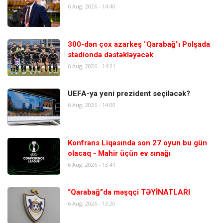
6 Aug, 2026 - 14:40
300-dən çox azarkeş "Qarabağ"ı Polşada
stadionda dəstəkləyəcək
6 Aug, 2026 - 14:21
UEFA-ya yeni prezident seçiləcək?
6 Aug, 2026 - 14:00
Konfrans Liqasında son 27 oyun bu gün
olacaq - Mahir üçün ev sınağı
6 Aug, 2026 - 13:41
“Qarabağ”da məşqçi TƏYİNATLARI
6 Aug, 2026 - 13:20