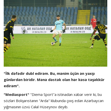
Hadisə
Olimpiada
Layihə
Formula 1
İdman növləri
"İlk dəfədir dubl edirəm. Bu, mənim üçün ən yaxşı
günlərdən biridir. Mənə dəstək olan hər kəsə təşəkkür
edirəm".
"Mediasport"
"Diema Sport"a istinadən xəbər verir ki, bu
sözləri Bolqarıstanın "Arda" klubunda çıxış edən Azərbaycan
yığmasının üzvü Cəlal Hüseynov deyib.