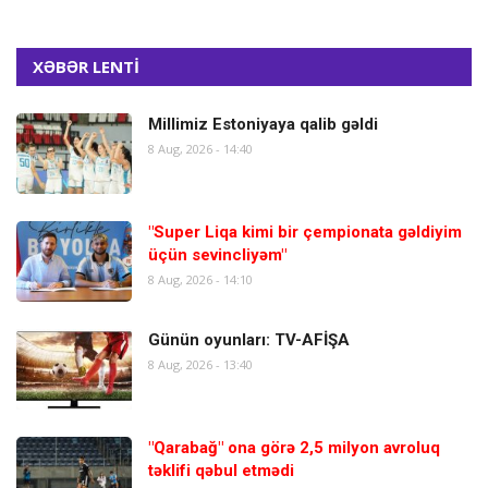
XƏBƏR LENTİ
Millimiz Estoniyaya qalib gəldi
8 Aug, 2026 - 14:40
"Super Liqa kimi bir çempionata gəldiyim
üçün sevincliyəm"
8 Aug, 2026 - 14:10
Günün oyunları: TV-AFİŞA
8 Aug, 2026 - 13:40
"Qarabağ" ona görə 2,5 milyon avroluq
təklifi qəbul etmədi