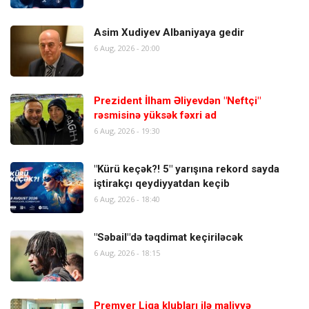
Asim Xudiyev Albaniyaya gedir
6 Aug, 2026 - 20:00
Prezident İlham Əliyevdən "Neftçi"
rəsmisinə yüksək fəxri ad
6 Aug, 2026 - 19:30
"Kürü keçək?! 5" yarışına rekord sayda
iştirakçı qeydiyyatdan keçib
6 Aug, 2026 - 18:40
"Səbail"də təqdimat keçiriləcək
6 Aug, 2026 - 18:15
Premyer Liqa klubları ilə maliyyə