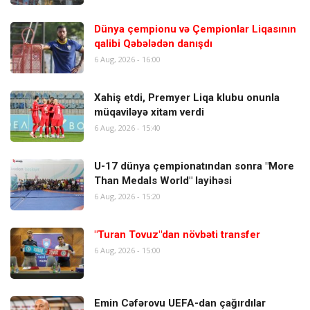
Dünya çempionu və Çempionlar Liqasının
qalibi Qəbələdən danışdı
6 Aug, 2026 - 16:00
Xahiş etdi, Premyer Liqa klubu onunla
müqaviləyə xitam verdi
6 Aug, 2026 - 15:40
U-17 dünya çempionatından sonra "More
Than Medals World" layihəsi
6 Aug, 2026 - 15:20
"Turan Tovuz"dan növbəti transfer
6 Aug, 2026 - 15:00
Emin Cəfərovu UEFA-dan çağırdılar