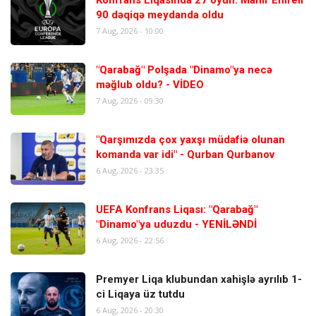
90 dəqiqə meydanda oldu
7 Aug, 2026 - 10:00
"Qarabağ" Polşada "Dinamo"ya necə
məğlub oldu? - VİDEO
7 Aug, 2026 - 09:30
"Qarşımızda çox yaxşı müdafiə olunan
komanda var idi" - Qurban Qurbanov
6 Aug, 2026 - 23:35
UEFA Konfrans Liqası: "Qarabağ"
"Dinamo"ya uduzdu - YENİLƏNDİ
6 Aug, 2026 - 22:56
Premyer Liqa klubundan xahişlə ayrılıb 1-
ci Liqaya üz tutdu
6 Aug, 2026 - 20:30