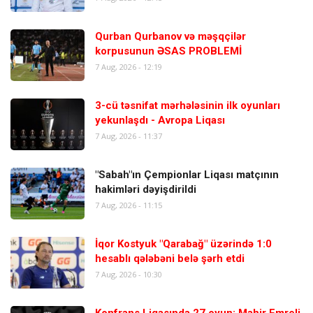
Qurban Qurbanov və məşqçilər
korpusunun ƏSAS PROBLEMİ
7 Aug, 2026 - 12:19
3-cü təsnifat mərhələsinin ilk oyunları
yekunlaşdı - Avropa Liqası
7 Aug, 2026 - 11:37
"Sabah"ın Çempionlar Liqası matçının
hakimləri dəyişdirildi
7 Aug, 2026 - 11:15
İqor Kostyuk "Qarabağ" üzərində 1:0
hesablı qələbəni belə şərh etdi
7 Aug, 2026 - 10:30
Konfrans Liqasında 27 oyun: Mahir Emreli