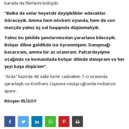
barədə də fikirlərini bölüşüb:
"Bəlkə də onlar heyətdə dəyişikliklər edəcəklər.
Görəcəyik. Amma həm növbəti oyunda, həm də son
matçda yalnız üç xal haqqında düşünməliyik.
Yalnız bu şəkildə şanslarımızdan yararlana biləcəyik.
Bolqar dilinə gəldikdə isə öyrənmişəm. Danışmağı
bacarıram, amma bir az utanıram. Paltardəyişmə
otağında və komandada bolqar dilində danışıram və hər
şeyi başa düşürəm".
"Arda" hazırda 48 xalla turnir cədvəlinin 7-ci sırasında
qərarlaşıb və Konfrans Liqasına vəsiqə uğrunda mübarizə
aparır.
Rövşən ƏLİSOY