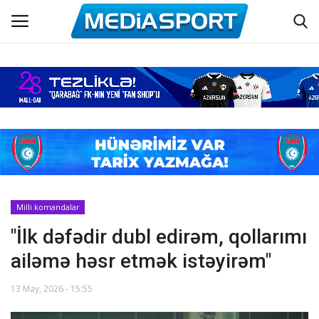
Əsas
Azərbaycan futbolu
Maraqlı
Əlaqə
Milli komandalar
"İlk dəfədir dubl edirəm, qollarımı
Haqqımızda
ailəmə həsr etmək istəyirəm"
Köşə yazıları
13 May, 2026 - 15:55
Dünya futbolu