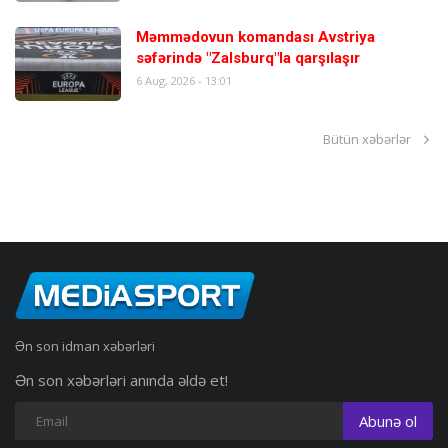
Məmmədovun komandası Avstriya
səfərində "Zalsburq"la qarşılaşır
6 Aug, 2026 - 13:01
Bütün xəbərlər
Ən son idman xəbərləri
Ən son xəbərləri anında əldə et!
Abunə ol