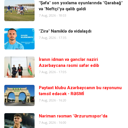
"Şəfa" son yoxlama oyunlarında "Qarabağ"
və "Neftçi"yə qalib gəldi
7 Aug, 2026 - 18:03
"Zirə" Namiklə də vidalaşdı
7 Aug, 2026 - 17:35
İranın idman və gənclər naziri
Azərbaycana rəsmi səfər edib
7 Aug, 2026 - 17:05
Paytaxt klubu Azərbaycanın bu rayonunu
təmsil edəcək - RƏSMİ
7 Aug, 2026 - 16:20
Nəriman rəsmən "Ərzurumspor"da
7 Aug, 2026 - 16:00