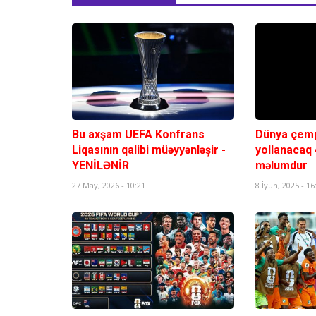
Bu axşam UEFA Konfrans
Dünya çemp
Liqasının qalibi müəyyənləşir -
yollanacaq 
YENİLƏNİR
məlumdur
27 May, 2026 - 10:21
8 İyun, 2025 - 16