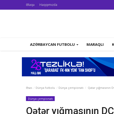
Əlaqə
Haqqımızda
AZƏRBAYCAN FUTBOLU
MARAQLI
Əsas
Dünya futbolu
Dünya çempionatı
Qətər yığmasının DÇ
Dünya çempionatı
Qətər yığmasının D