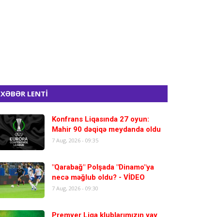
XƏBƏR LENTİ
Konfrans Liqasında 27 oyun:
Mahir 90 dəqiqə meydanda oldu
7 Aug, 2026 - 09:35
"Qarabağ" Polşada "Dinamo"ya
necə məğlub oldu? - VİDEO
7 Aug, 2026 - 09:30
Premyer Liqa klublarımızın yay