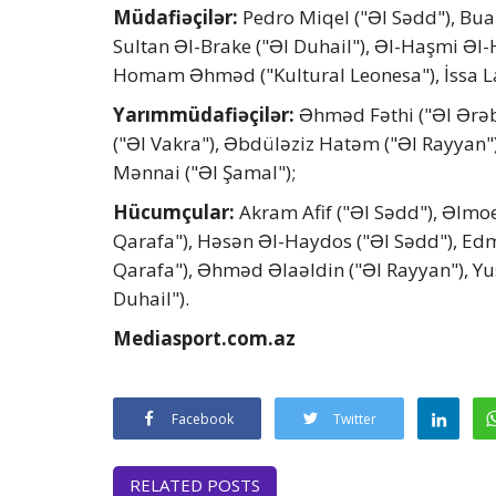
Müdafiəçilər:
Pedro Miqel ("Əl Sədd"), Bua
Sultan Əl-Brake ("Əl Duhail"), Əl-Haşmi Əl-
Homam Əhməd ("Kultural Leonesa"), İssa La
Yarımmüdafiəçilər:
Əhməd Fəthi ("Əl Ərəb
("Əl Vakra"), Əbdüləziz Hatəm ("Əl Rayyan
Mənnai ("Əl Şamal");
Hücumçular:
Akram Afif ("Əl Sədd"), Əlmo
Qarafa"), Həsən Əl-Haydos ("Əl Sədd"), Edm
Qarafa"), Əhməd Əlaəldin ("Əl Rayyan"), Yu
Duhail").
Mediasport.com.az
Facebook
Twitter
RELATED POSTS