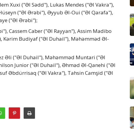
lem Xuxi ("Əl Sədd"), Lukas Mendes ("Əl Vakra"),
Hüseyn ("Əl Ərəbi"), Əyyub Əl-Oui ("Əl Qarafa"),
ye ("Əl Ərəbi");
i"), Cassem Caber ("Əl Rayyan"), Assim Madibo
"), Kərim Budiyaf ("Əl Duhail"), Məhəmməd Əl-
ez Əli ("Əl Duhail"), Məhəmməd Muntari ("Əl
ilson Junior ("Əl Duhail"), Əhməd Əl-Qanehi ("Əl
suf Əbdürrisaq ("Əl Vakra"), Tahsin Camşid ("Əl