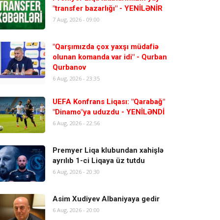
"transfer bazarlığı" - YENİLƏNİR
7 Aug, 2026 - 09:00
"Qarşımızda çox yaxşı müdafiə
olunan komanda var idi" - Qurban
Qurbanov
6 Aug, 2026 - 23:35
UEFA Konfrans Liqası: "Qarabağ"
"Dinamo"ya uduzdu - YENİLƏNDİ
6 Aug, 2026 - 22:56
Premyer Liqa klubundan xahişlə
ayrılıb 1-ci Liqaya üz tutdu
6 Aug, 2026 - 20:30
Asim Xudiyev Albaniyaya gedir
6 Aug, 2026 - 20:00