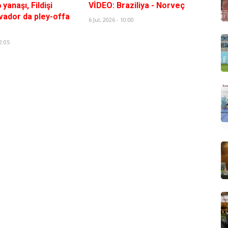
 yanaşı, Fildişi
VİDEO: Braziliya - Norveç
kvador da pley-offa
6 Jul, 2026 - 10:00
2:05