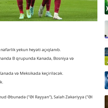
əfərlik yekun heyəti açıqlanıb.
omanda B qrupunda Kanada, Bosniya və
 Kanada və Meksikada keçiriləcək.
k.
ud Əbunadə ("Əl Rayyan"), Salah Zəkəriyyə ("Əl