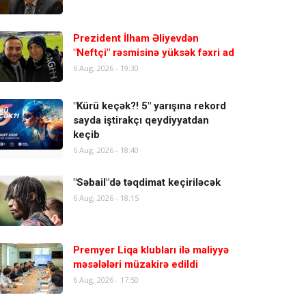
Prezident İlham Əliyevdən
"Neftçi" rəsmisinə yüksək fəxri ad
6 Aug, 2026 - 19:30
"Kürü keçək?! 5" yarışına rekord
sayda iştirakçı qeydiyyatdan
keçib
6 Aug, 2026 - 18:40
"Səbail"də təqdimat keçiriləcək
6 Aug, 2026 - 18:15
Premyer Liqa klubları ilə maliyyə
məsələləri müzakirə edildi
6 Aug, 2026 - 17:50