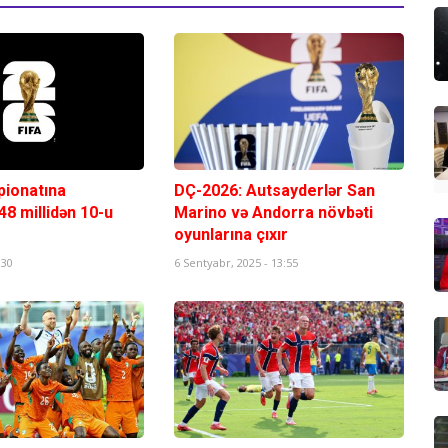
ionatına
DÇ-2026: Autsayderlər San
48 millidən 10-u
Marino və Andorra növbəti
oyunlarına çıxır
:30
6 Sentyabr, 2025 - 13:55