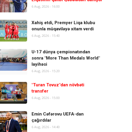
6 Aug, 2026 - 16:00
Xahiş etdi, Premyer Liqa klubu
onunla müqaviləyə xitam verdi
6 Aug, 2026 - 15:40
U-17 dünya çempionatından
sonra "More Than Medals World"
layihəsi
6 Aug, 2026 - 15:20
"Turan Tovuz"dan növbəti
transfer
6 Aug, 2026 - 15:00
Emin Cəfərovu UEFA-dan
çağırdılar
6 Aug, 2026 - 14:40