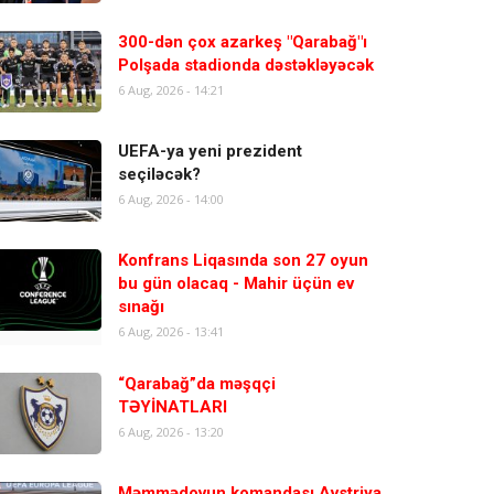
300-dən çox azarkeş "Qarabağ"ı
Polşada stadionda dəstəkləyəcək
6 Aug, 2026 - 14:21
UEFA-ya yeni prezident
seçiləcək?
6 Aug, 2026 - 14:00
Konfrans Liqasında son 27 oyun
bu gün olacaq - Mahir üçün ev
sınağı
6 Aug, 2026 - 13:41
“Qarabağ”da məşqçi
TƏYİNATLARI
6 Aug, 2026 - 13:20
Məmmədovun komandası Avstriya