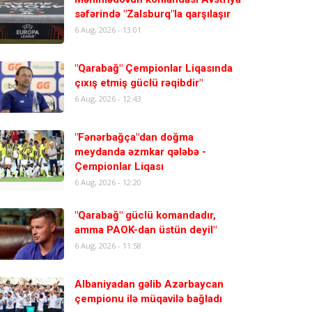
səfərində "Zalsburq"la qarşılaşır
6 Aug, 2026 - 13:01
"Qarabağ" Çempionlar Liqasında
çıxış etmiş güclü rəqibdir"
6 Aug, 2026 - 12:43
"Fənərbağça"dan doğma
meydanda əzmkar qələbə -
Çempionlar Liqası
6 Aug, 2026 - 12:20
"Qarabağ" güclü komandadır,
amma PAOK-dan üstün deyil"
6 Aug, 2026 - 11:58
Albaniyadan gəlib Azərbaycan
çempionu ilə müqavilə bağladı