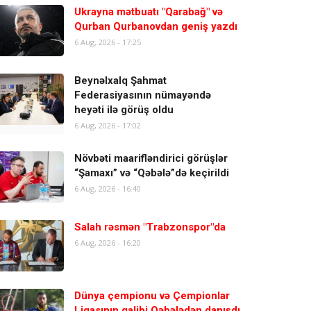
Ukrayna mətbuatı "Qarabağ" və
Qurban Qurbanovdan geniş yazdı
6 Aug, 2026 - 17:25
Beynəlxalq Şahmat
Federasiyasının nümayəndə
heyəti ilə görüş oldu
6 Aug, 2026 - 17:02
Növbəti maarifləndirici görüşlər
“Şamaxı” və “Qəbələ”də keçirildi
6 Aug, 2026 - 16:40
Salah rəsmən "Trabzonspor"da
6 Aug, 2026 - 16:20
Dünya çempionu və Çempionlar
Liqasının qalibi Qəbələdən danışdı