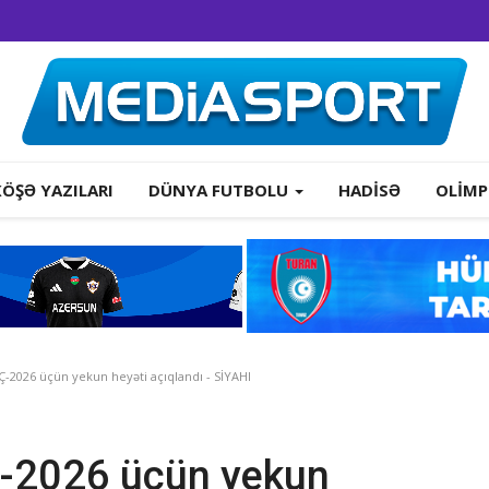
KÖŞƏ YAZILARI
DÜNYA FUTBOLU
HADISƏ
OLIMP
-2026 üçün yekun heyəti açıqlandı - SİYAHI
Ç-2026 üçün yekun