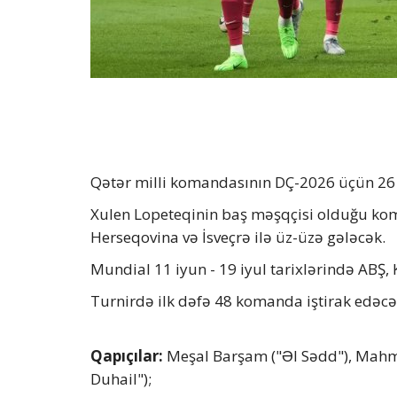
Qətər milli komandasının DÇ-2026 üçün 26 n
Xulen Lopeteqinin baş məşqçisi olduğu k
Herseqovina və İsveçrə ilə üz-üzə gələcək.
Mundial 11 iyun - 19 iyul tarixlərində ABŞ,
Turnirdə ilk dəfə 48 komanda iştirak edəcə
Qapıçılar:
Meşal Barşam ("Əl Sədd"), Mahm
Duhail");