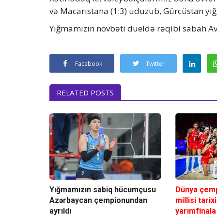
və Macarıstana (1:3) uduzub, Gürcüstan yığ
Yığmamızın növbəti dueldə rəqibi sabah Av
Facebook
Twitter
RELATED POSTS
Yığmamızın sabiq hücumçusu
Dünya çemp
Azərbaycan çempionundan
millisi tarix
ayrıldı
yarımfinala