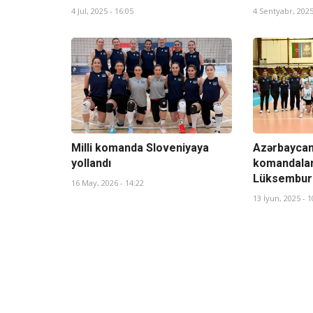
4 Jul, 2025 - 16:05
4 Sentyabr, 2025
Milli komanda Sloveniyaya
Azərbaycan
yollandı
komandalar
Lüksemburq
16 May, 2026 - 14:22
13 İyun, 2025 - 1