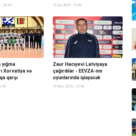
 - 20:45
12 Jul, 2025 - 13:00
 yığma
Zaur Hacıyevi Latviyaya
ı Xorvatiya və
çağırdılar - EEVZA-nın
a qarşı
oyunlarında işləyəcək
0:45
19 Nov, 2025 - 13:50