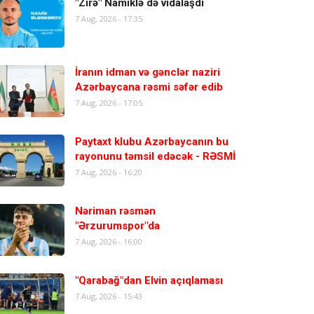
"Zirə" Namiklə də vidalaşdı
7 Aug, 2026 - 17:35
İranın idman və gənclər naziri
Azərbaycana rəsmi səfər edib
7 Aug, 2026 - 17:05
Paytaxt klubu Azərbaycanın bu
rayonunu təmsil edəcək - RƏSMİ
7 Aug, 2026 - 16:20
Nəriman rəsmən
"Ərzurumspor"da
7 Aug, 2026 - 16:00
"Qarabağ"dan Elvin açıqlaması
7 Aug, 2026 - 15:43