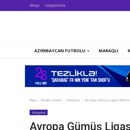
Əlaqə
Haqqımızda
AZƏRBAYCAN FUTBOLU
MARAQLI
Əsas
İdman növləri
Voleybol
Avropa Gümüş Liqası: Millimiz
Voleybol
Avropa Gümüş Liqası