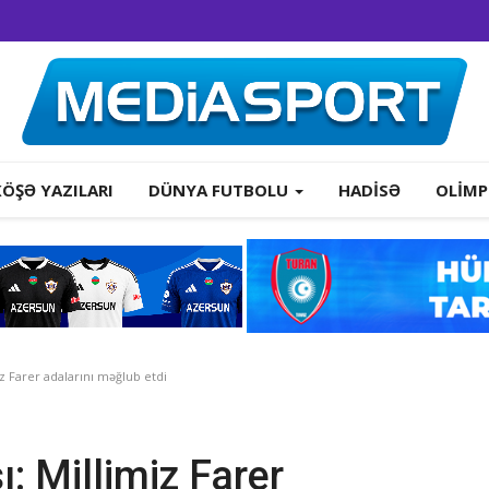
KÖŞƏ YAZILARI
DÜNYA FUTBOLU
HADISƏ
OLIMP
 Farer adalarını məğlub etdi
: Millimiz Farer