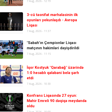
7 Aug, 2026 - 12:19
3-cü təsnifat mərhələsinin ilk
oyunları yekunlaşdı - Avropa
Liqası
7 Aug, 2026 - 11:37
"Sabah"ın Çempionlar Liqası
matçının hakimləri dəyişdirildi
7 Aug, 2026 - 11:15
İqor Kostyuk "Qarabağ" üzərində
1:0 hesablı qələbəni belə şərh
etdi
7 Aug, 2026 - 10:30
Konfrans Liqasında 27 oyun:
Mahir Emreli 90 dəqiqə meydanda
oldu
7 Aug, 2026 - 10:00