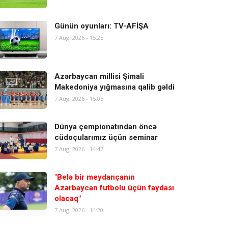
Günün oyunları: TV-AFİŞA
7 Aug, 2026 - 15:25
Azərbaycan millisi Şimali
Makedoniya yığmasına qalib gəldi
7 Aug, 2026 - 15:05
Dünya çempionatından öncə
cüdoçularımız üçün seminar
7 Aug, 2026 - 14:47
"Belə bir meydançanın
Azərbaycan futbolu üçün faydası
olacaq"
7 Aug, 2026 - 14:20