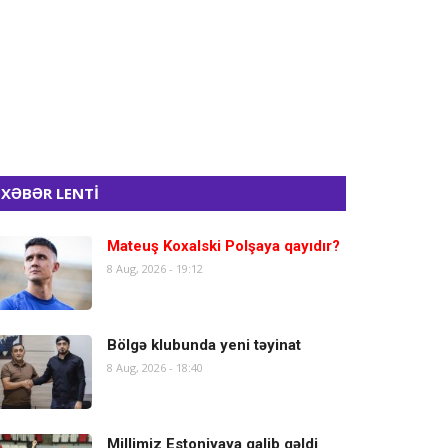
XƏBƏR LENTİ
Mateuş Koxalski Polşaya qayıdır?
8 Aug, 2026 - 19:12
Bölgə klubunda yeni təyinat
8 Aug, 2026 - 18:40
Millimiz Estoniyaya qalib gəldi