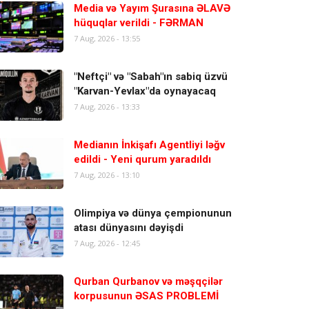
Media və Yayım Şurasına ƏLAVƏ
hüquqlar verildi - FƏRMAN
7 Aug, 2026 - 13:55
"Neftçi" və "Sabah"ın sabiq üzvü
"Karvan-Yevlax"da oynayacaq
7 Aug, 2026 - 13:33
Medianın İnkişafı Agentliyi ləğv
edildi - Yeni qurum yaradıldı
7 Aug, 2026 - 13:10
Olimpiya və dünya çempionunun
atası dünyasını dəyişdi
7 Aug, 2026 - 12:45
Qurban Qurbanov və məşqçilər
korpusunun ƏSAS PROBLEMİ