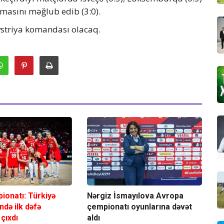
masını məğlub edib (3:0).
striya komandası olacaq.
ionatı: Türkiyə
Nərgiz İsmayılova Avropa
ində ilk dəfə
çempionatı oyunlarına dəvət
 çıxdı
aldı