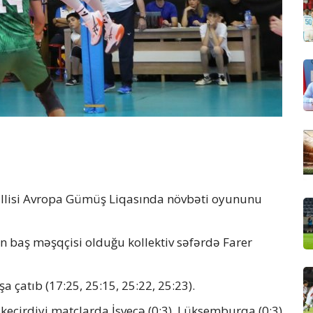
illisi Avropa Gümüş Liqasında növbəti oyununu
un baş məşqçisi olduğu kollektiv səfərdə Farer
a çatıb (17:25, 25:15, 25:22, 25:23).
 keçirdiyi matçlarda İsveçə (0:3), Lüksemburqa (0:3)