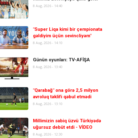
8 Aug, 2026 - 14:40
"Super Liqa kimi bir çempionata
gəldiyim üçün sevincliyəm"
8 Aug, 2026 - 14:10
Günün oyunları: TV-AFİŞA
8 Aug, 2026 - 13:40
"Qarabağ" ona görə 2,5 milyon
avroluq təklifi qəbul etmədi
8 Aug, 2026 - 13:10
Millimizin sabiq üzvü Türkiyədə
uğursuz debüt etdi - VİDEO
8 Aug, 2026 - 12:30