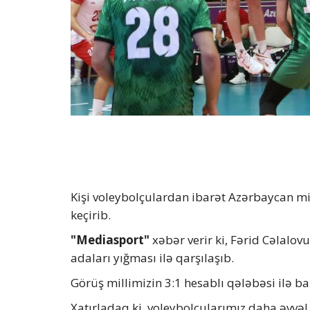
Kişi voleybolçulardan ibarət Azərbaycan m
keçirib.
"Mediasport"
xəbər verir ki, Fərid Cəlalov
adaları yığması ilə qarşılaşıb.
Görüş millimizin 3:1 hesablı qələbəsi ilə baş
Xatırladaq ki, voleybolçularımız daha əvvəl