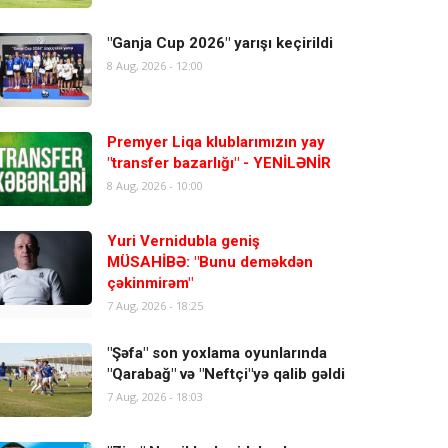
"Ganja Cup 2026" yarışı keçirildi
8 Aug, 2026 - 12:00
Premyer Liqa klublarımızın yay
"transfer bazarlığı" - YENİLƏNİR
8 Aug, 2026 - 10:00
Yuri Vernidubla geniş
MÜSAHİBƏ: "Bunu deməkdən
çəkinmirəm"
7 Aug, 2026 - 18:25
"Şəfa" son yoxlama oyunlarında
"Qarabağ" və "Neftçi"yə qalib gəldi
7 Aug, 2026 - 18:03