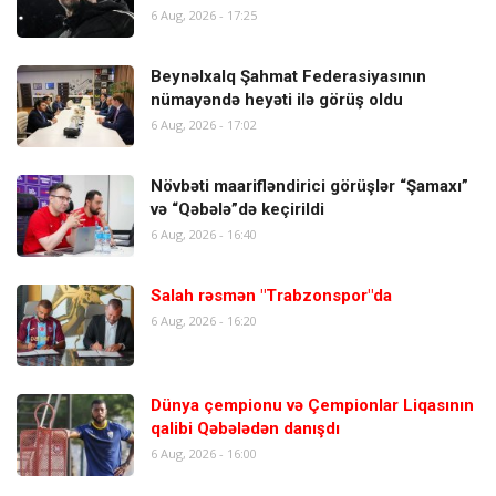
6 Aug, 2026 - 17:25
Beynəlxalq Şahmat Federasiyasının
nümayəndə heyəti ilə görüş oldu
6 Aug, 2026 - 17:02
Növbəti maarifləndirici görüşlər “Şamaxı”
və “Qəbələ”də keçirildi
6 Aug, 2026 - 16:40
Salah rəsmən "Trabzonspor"da
6 Aug, 2026 - 16:20
Dünya çempionu və Çempionlar Liqasının
qalibi Qəbələdən danışdı
6 Aug, 2026 - 16:00