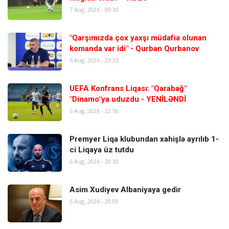
7 Aug, 2026 - 09:30
"Qarşımızda çox yaxşı müdafiə olunan
komanda var idi" - Qurban Qurbanov
6 Aug, 2026 - 23:35
UEFA Konfrans Liqası: "Qarabağ"
"Dinamo"ya uduzdu - YENİLƏNDİ
6 Aug, 2026 - 22:56
Premyer Liqa klubundan xahişlə ayrılıb 1-
ci Liqaya üz tutdu
6 Aug, 2026 - 20:30
Asim Xudiyev Albaniyaya gedir
6 Aug, 2026 - 20:00