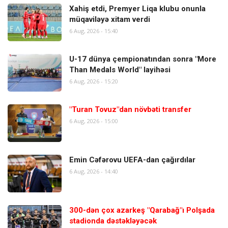
Xahiş etdi, Premyer Liqa klubu onunla
müqaviləyə xitam verdi
6 Aug, 2026 - 15:40
U-17 dünya çempionatından sonra "More
Than Medals World" layihəsi
6 Aug, 2026 - 15:20
"Turan Tovuz"dan növbəti transfer
6 Aug, 2026 - 15:00
Emin Cəfərovu UEFA-dan çağırdılar
6 Aug, 2026 - 14:40
300-dən çox azarkeş "Qarabağ"ı Polşada
stadionda dəstəkləyəcək