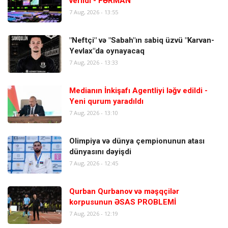
verildi - FƏRMAN
7 Aug, 2026 - 13:55
"Neftçi" və "Sabah"ın sabiq üzvü "Karvan-
Yevlax"da oynayacaq
7 Aug, 2026 - 13:33
Medianın İnkişafı Agentliyi ləğv edildi -
Yeni qurum yaradıldı
7 Aug, 2026 - 13:10
Olimpiya və dünya çempionunun atası
dünyasını dəyişdi
7 Aug, 2026 - 12:45
Qurban Qurbanov və məşqçilər
korpusunun ƏSAS PROBLEMİ
7 Aug, 2026 - 12:19