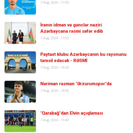
7 Aug, 2026 - 17:35
İranın idman və gənclər naziri
Azərbaycana rəsmi səfər edib
7 Aug, 2026 - 17:05
Paytaxt klubu Azərbaycanın bu rayonunu
təmsil edəcək - RƏSMİ
7 Aug, 2026 - 16:20
Nəriman rəsmən "Ərzurumspor"da
7 Aug, 2026 - 16:00
"Qarabağ"dan Elvin açıqlaması
7 Aug, 2026 - 15:43