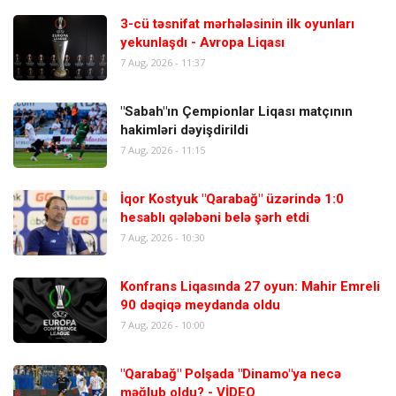
3-cü təsnifat mərhələsinin ilk oyunları
yekunlaşdı - Avropa Liqası
7 Aug, 2026 - 11:37
"Sabah"ın Çempionlar Liqası matçının
hakimləri dəyişdirildi
7 Aug, 2026 - 11:15
İqor Kostyuk "Qarabağ" üzərində 1:0
hesablı qələbəni belə şərh etdi
7 Aug, 2026 - 10:30
Konfrans Liqasında 27 oyun: Mahir Emreli
90 dəqiqə meydanda oldu
7 Aug, 2026 - 10:00
"Qarabağ" Polşada "Dinamo"ya necə
məğlub oldu? - VİDEO