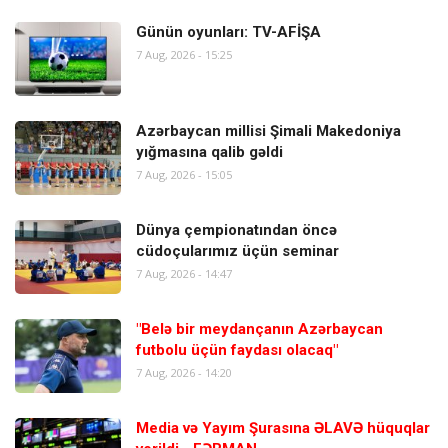
Günün oyunları: TV-AFİŞA
7 Aug, 2026 - 15:25
Azərbaycan millisi Şimali Makedoniya
yığmasına qalib gəldi
7 Aug, 2026 - 15:05
Dünya çempionatından öncə
cüdoçularımız üçün seminar
7 Aug, 2026 - 14:47
"Belə bir meydançanın Azərbaycan
futbolu üçün faydası olacaq"
7 Aug, 2026 - 14:20
Media və Yayım Şurasına ƏLAVƏ hüquqlar