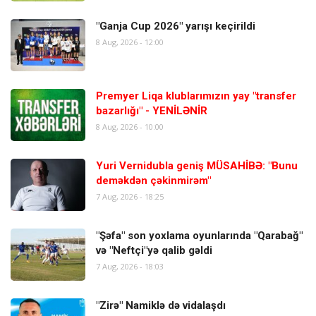
"Ganja Cup 2026" yarışı keçirildi
8 Aug, 2026 - 12:00
Premyer Liqa klublarımızın yay "transfer
bazarlığı" - YENİLƏNİR
8 Aug, 2026 - 10:00
Yuri Vernidubla geniş MÜSAHİBƏ: "Bunu
deməkdən çəkinmirəm"
7 Aug, 2026 - 18:25
"Şəfa" son yoxlama oyunlarında "Qarabağ"
və "Neftçi"yə qalib gəldi
7 Aug, 2026 - 18:03
"Zirə" Namiklə də vidalaşdı