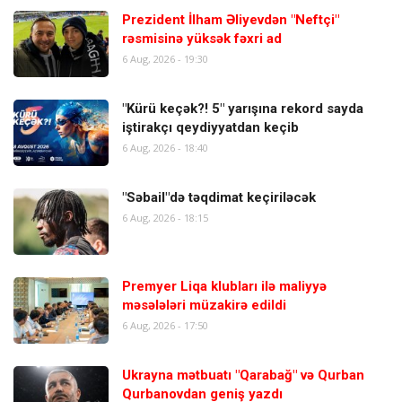
Prezident İlham Əliyevdən "Neftçi"
rəsmisinə yüksək fəxri ad
6 Aug, 2026 - 19:30
"Kürü keçək?! 5" yarışına rekord sayda
iştirakçı qeydiyyatdan keçib
6 Aug, 2026 - 18:40
"Səbail"də təqdimat keçiriləcək
6 Aug, 2026 - 18:15
Premyer Liqa klubları ilə maliyyə
məsələləri müzakirə edildi
6 Aug, 2026 - 17:50
Ukrayna mətbuatı "Qarabağ" və Qurban
Qurbanovdan geniş yazdı