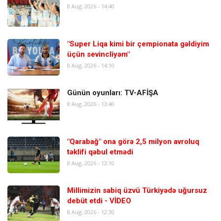
8 Aug, 2026 - 14:40
"Super Liqa kimi bir çempionata gəldiyim
üçün sevincliyəm"
8 Aug, 2026 - 14:10
Günün oyunları: TV-AFİŞA
8 Aug, 2026 - 13:40
"Qarabağ" ona görə 2,5 milyon avroluq
təklifi qəbul etmədi
8 Aug, 2026 - 13:10
Millimizin sabiq üzvü Türkiyədə uğursuz
debüt etdi - VİDEO
8 Aug, 2026 - 12:30