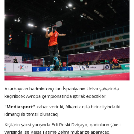
Hadisə
Olimpiada
Layihə
Formula 1
İdman növləri
Azərbaycan badmintonçuları İspaniyanın Uelva şəhərində
keçiriləcək Avropa çempionatında iştirak edəcəklər.
"Mediasport"
xəbər verir ki, ölkəmiz qitə birinciliyində iki
idmançı ilə təmsil olunacaq.
Kişilərin şəxsi yarışında Edi Reski Dviçayo, qadınların şəxsi
yarışında isə Keişa Fatimə Zəhra mübarizə aparacaq.