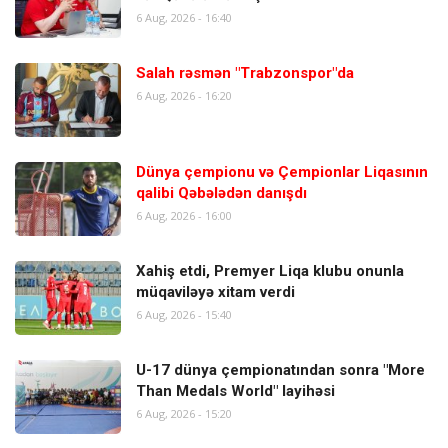
6 Aug, 2026 - 16:40
Salah rəsmən "Trabzonspor"da
6 Aug, 2026 - 16:20
Dünya çempionu və Çempionlar Liqasının
qalibi Qəbələdən danışdı
6 Aug, 2026 - 16:00
Xahiş etdi, Premyer Liqa klubu onunla
müqaviləyə xitam verdi
6 Aug, 2026 - 15:40
U-17 dünya çempionatından sonra "More
Than Medals World" layihəsi
6 Aug, 2026 - 15:20