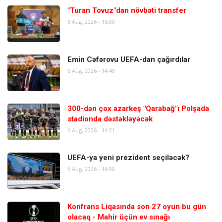
"Turan Tovuz"dan növbəti transfer
6 Aug, 2026 - 15:00
Emin Cəfərovu UEFA-dan çağırdılar
6 Aug, 2026 - 14:40
300-dən çox azarkeş "Qarabağ"ı Polşada
stadionda dəstəkləyəcək
6 Aug, 2026 - 14:21
UEFA-ya yeni prezident seçiləcək?
6 Aug, 2026 - 14:00
Konfrans Liqasında son 27 oyun bu gün
olacaq - Mahir üçün ev sınağı