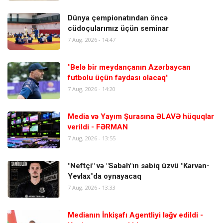
Dünya çempionatından öncə
cüdoçularımız üçün seminar
7 Aug, 2026 - 14:47
"Belə bir meydançanın Azərbaycan
futbolu üçün faydası olacaq"
7 Aug, 2026 - 14:20
Media və Yayım Şurasına ƏLAVƏ hüquqlar
verildi - FƏRMAN
7 Aug, 2026 - 13:55
"Neftçi" və "Sabah"ın sabiq üzvü "Karvan-
Yevlax"da oynayacaq
7 Aug, 2026 - 13:33
Medianın İnkişafı Agentliyi ləğv edildi -