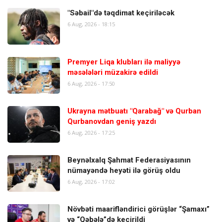
"Səbail"də təqdimat keçiriləcək
6 Aug, 2026 - 18:15
Premyer Liqa klubları ilə maliyyə
məsələləri müzakirə edildi
6 Aug, 2026 - 17:50
Ukrayna mətbuatı "Qarabağ" və Qurban
Qurbanovdan geniş yazdı
6 Aug, 2026 - 17:25
Beynəlxalq Şahmat Federasiyasının
nümayəndə heyəti ilə görüş oldu
6 Aug, 2026 - 17:02
Növbəti maarifləndirici görüşlər “Şamaxı”
və “Qəbələ”də keçirildi