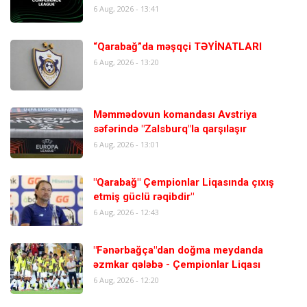
6 Aug, 2026 - 13:41
“Qarabağ”da məşqçi TƏYİNATLARI
6 Aug, 2026 - 13:20
Məmmədovun komandası Avstriya
səfərində "Zalsburq"la qarşılaşır
6 Aug, 2026 - 13:01
"Qarabağ" Çempionlar Liqasında çıxış
etmiş güclü rəqibdir"
6 Aug, 2026 - 12:43
"Fənərbağça"dan doğma meydanda
əzmkar qələbə - Çempionlar Liqası
6 Aug, 2026 - 12:20