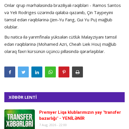
Onlar qrup mərhələsində braziliyalı rəqibləri - Ramos Santos
və Yeli Rodriges üzərində qələbə qazanıb, Çin Taypeyini
təmsil edən rəqiblərinə (Jen-Yu Fang, Gui Yu Pu) məğlub
olublar.
Bu nəticə ilə yarımfinala yüksələn cütlük Malayziyanı təmsil
edən rəqiblərinə (Mohamed Azri, Cheah Liek Hou) məğlub
olaraq fəxri kürsünün üçüncü pilləsində qərarlaşıblar.
XƏBƏR LENTİ
Premyer Liqa klublarımızın yay "transfer
bazarlığı" - YENİLƏNİR
7 Aug, 2026 - 22:00