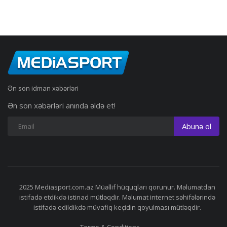
Ən son idman xəbərləri
Ən son xəbərləri anında əldə et!
Abunə ol
2025 Mediasport.com.az Müəllif hüquqları qorunur. Məlumatdan
istifadə etdikdə istinad mütləqdir. Məlumat internet səhifələrində
istifadə edildikdə müvafiq keçidin qoyulması mütləqdir.
Terms & Conditions