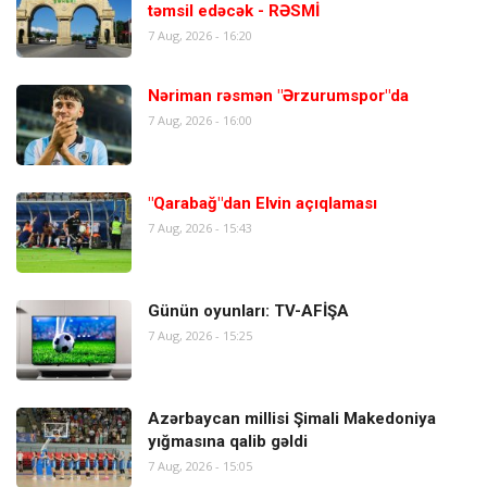
təmsil edəcək - RƏSMİ
7 Aug, 2026 - 16:20
Nəriman rəsmən "Ərzurumspor"da
7 Aug, 2026 - 16:00
"Qarabağ"dan Elvin açıqlaması
7 Aug, 2026 - 15:43
Günün oyunları: TV-AFİŞA
7 Aug, 2026 - 15:25
Azərbaycan millisi Şimali Makedoniya
yığmasına qalib gəldi
7 Aug, 2026 - 15:05