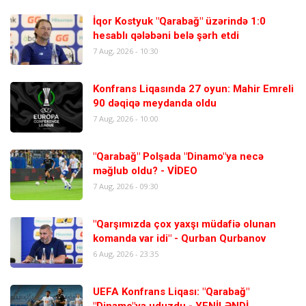
İqor Kostyuk "Qarabağ" üzərində 1:0
hesablı qələbəni belə şərh etdi
7 Aug, 2026 - 10:30
Konfrans Liqasında 27 oyun: Mahir Emreli
90 dəqiqə meydanda oldu
7 Aug, 2026 - 10:00
"Qarabağ" Polşada "Dinamo"ya necə
məğlub oldu? - VİDEO
7 Aug, 2026 - 09:30
"Qarşımızda çox yaxşı müdafiə olunan
komanda var idi" - Qurban Qurbanov
6 Aug, 2026 - 23:35
UEFA Konfrans Liqası: "Qarabağ"
"Dinamo"ya uduzdu - YENİLƏNDİ