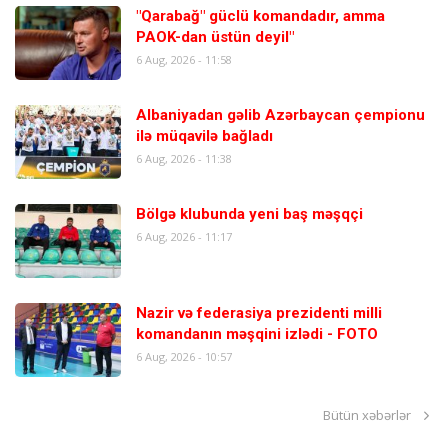
"Qarabağ" güclü komandadır, amma
PAOK-dan üstün deyil"
6 Aug, 2026 - 11:58
Albaniyadan gəlib Azərbaycan çempionu
ilə müqavilə bağladı
6 Aug, 2026 - 11:38
Bölgə klubunda yeni baş məşqçi
6 Aug, 2026 - 11:17
Nazir və federasiya prezidenti milli
komandanın məşqini izlədi - FOTO
6 Aug, 2026 - 10:57
Bütün xəbərlər