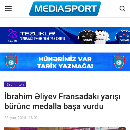
Əsas
Azərbaycan futbolu
Maraqlı
Əlaqə
Badminton
İbrahim Əliyev Fransadakı yarışı
Haqqımızda
bürünc medalla başa vurdu
Köşə yazıları
22 İyun, 2026 - 18:02
Dünya futbolu