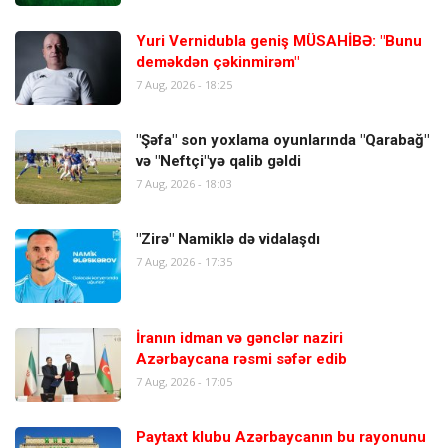
Yuri Vernidubla geniş MÜSAHİBƏ: "Bunu
deməkdən çəkinmirəm"
7 Aug, 2026 - 18:25
"Şəfa" son yoxlama oyunlarında "Qarabağ"
və "Neftçi"yə qalib gəldi
7 Aug, 2026 - 18:03
"Zirə" Namiklə də vidalaşdı
7 Aug, 2026 - 17:35
İranın idman və gənclər naziri
Azərbaycana rəsmi səfər edib
7 Aug, 2026 - 17:05
Paytaxt klubu Azərbaycanın bu rayonunu