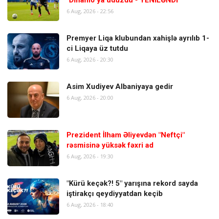
6 Aug, 2026 - 22:56
Premyer Liqa klubundan xahişlə ayrılıb 1-
ci Liqaya üz tutdu
6 Aug, 2026 - 20:30
Asim Xudiyev Albaniyaya gedir
6 Aug, 2026 - 20:00
Prezident İlham Əliyevdən "Neftçi"
rəsmisinə yüksək fəxri ad
6 Aug, 2026 - 19:30
"Kürü keçək?! 5" yarışına rekord sayda
iştirakçı qeydiyyatdan keçib
6 Aug, 2026 - 18:40