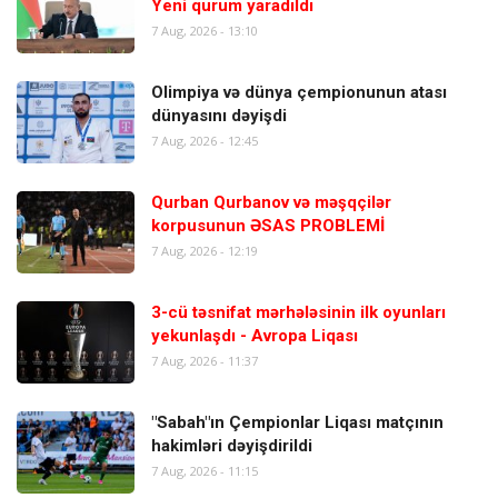
Yeni qurum yaradıldı
7 Aug, 2026 - 13:10
Olimpiya və dünya çempionunun atası
dünyasını dəyişdi
7 Aug, 2026 - 12:45
Qurban Qurbanov və məşqçilər
korpusunun ƏSAS PROBLEMİ
7 Aug, 2026 - 12:19
3-cü təsnifat mərhələsinin ilk oyunları
yekunlaşdı - Avropa Liqası
7 Aug, 2026 - 11:37
"Sabah"ın Çempionlar Liqası matçının
hakimləri dəyişdirildi
7 Aug, 2026 - 11:15