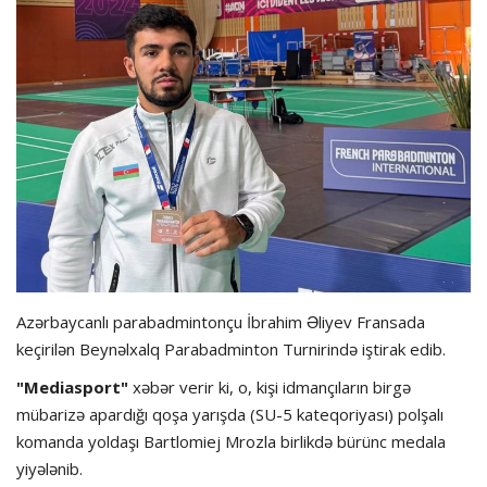
Hadisə
Olimpiada
Layihə
Formula 1
İdman növləri
Azərbaycanlı parabadmintonçu İbrahim Əliyev Fransada
keçirilən Beynəlxalq Parabadminton Turnirində iştirak edib.
"Mediasport"
xəbər verir ki, o, kişi idmançıların birgə
mübarizə apardığı qoşa yarışda (SU-5 kateqoriyası) polşalı
komanda yoldaşı Bartlomiej Mrozla birlikdə bürünc medala
yiyələnib.