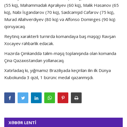
(55 kq), Məhəmmədəli Aşırəliyev (60 kq), Malik Həsənov (65
kq), Nəbi İsgəndərov (70 kq), Səidcəmşid Cəfərov (75 kq),
Murad Allahverdiyev (80 kq) və Alfonso Dominges (90 kq)
qoruyacaq.
Reytinq xarakterli turnirdə komandaya baş məşqçi Ravşan
Xocayev rəhbərlik edəcək.
Hazırda Çimkənddə təlim-məşq toplanışında olan komanda
Çinə Qazaxıstandan yollanacaq.
Xatırladaq ki, yığmamız Braziliyada keçirilən ilin ilk Dünya
Kubokunda 3 qızıl, 1 bürünc medal qazanmışdı.
XƏBƏR LENTİ