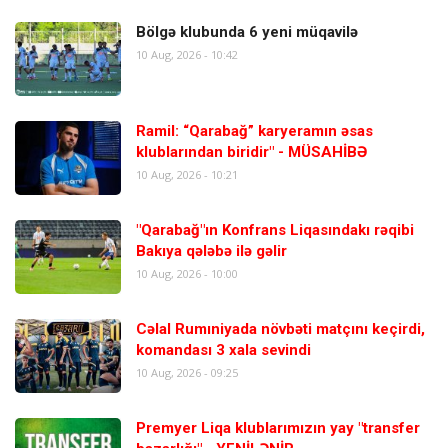
Bölgə klubunda 6 yeni müqavilə
10 Aug, 2026 - 10:42
Ramil: “Qarabağ” karyeramın əsas
klublarından biridir" - MÜSAHİBƏ
10 Aug, 2026 - 10:21
"Qarabağ"ın Konfrans Liqasındakı rəqibi
Bakıya qələbə ilə gəlir
10 Aug, 2026 - 10:00
Cəlal Rumıniyada növbəti matçını keçirdi,
komandası 3 xala sevindi
10 Aug, 2026 - 09:25
Premyer Liqa klublarımızın yay "transfer