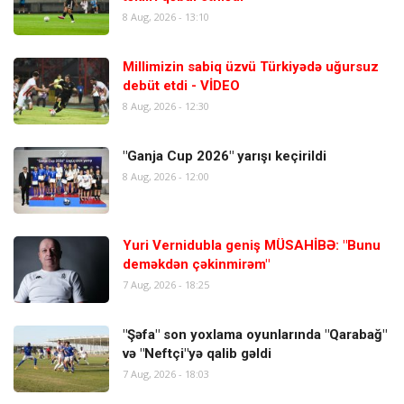
8 Aug, 2026 - 13:10
Millimizin sabiq üzvü Türkiyədə uğursuz
debüt etdi - VİDEO
8 Aug, 2026 - 12:30
"Ganja Cup 2026" yarışı keçirildi
8 Aug, 2026 - 12:00
Yuri Vernidubla geniş MÜSAHİBƏ: "Bunu
deməkdən çəkinmirəm"
7 Aug, 2026 - 18:25
"Şəfa" son yoxlama oyunlarında "Qarabağ"
və "Neftçi"yə qalib gəldi
7 Aug, 2026 - 18:03