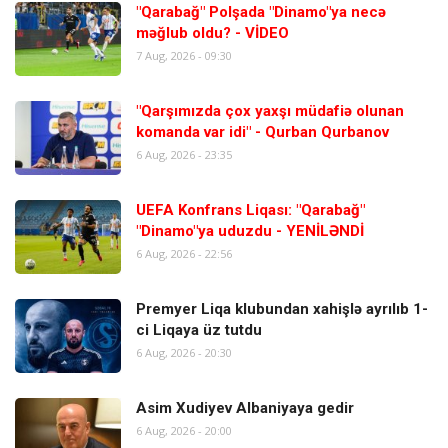
"Qarabağ" Polşada "Dinamo"ya necə
məğlub oldu? - VİDEO
7 Aug, 2026 - 09:30
"Qarşımızda çox yaxşı müdafiə olunan
komanda var idi" - Qurban Qurbanov
6 Aug, 2026 - 23:35
UEFA Konfrans Liqası: "Qarabağ"
"Dinamo"ya uduzdu - YENİLƏNDİ
6 Aug, 2026 - 22:56
Premyer Liqa klubundan xahişlə ayrılıb 1-
ci Liqaya üz tutdu
6 Aug, 2026 - 20:30
Asim Xudiyev Albaniyaya gedir
6 Aug, 2026 - 20:00