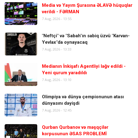
Media və Yayım Şurasına ƏLAVƏ hüquqlar
verildi - FƏRMAN
7 Aug, 2026 - 13:55
"Neftçi" və "Sabah"ın sabiq üzvü "Karvan-
Yevlax"da oynayacaq
7 Aug, 2026 - 13:33
Medianın İnkişafı Agentliyi ləğv edildi -
Yeni qurum yaradıldı
7 Aug, 2026 - 13:10
Olimpiya və dünya çempionunun atası
dünyasını dəyişdi
7 Aug, 2026 - 12:45
Qurban Qurbanov və məşqçilər
korpusunun ƏSAS PROBLEMİ