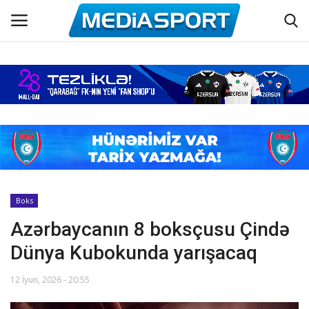
Əsas
Azərbaycan futbolu
Maraqlı
Əlaqə
Boks
Azərbaycanın 8 boksçusu Çində
Haqqımızda
Dünya Kubokunda yarışacaq
Köşə yazıları
12 İyun, 2026 - 20:55
Hadisə