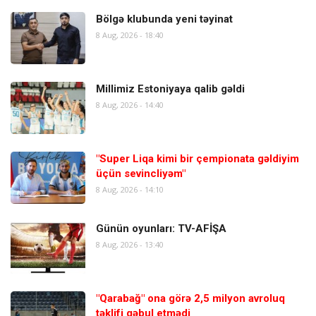
Bölgə klubunda yeni təyinat
8 Aug, 2026 - 18:40
Millimiz Estoniyaya qalib gəldi
8 Aug, 2026 - 14:40
"Super Liqa kimi bir çempionata gəldiyim
üçün sevincliyəm"
8 Aug, 2026 - 14:10
Günün oyunları: TV-AFİŞA
8 Aug, 2026 - 13:40
"Qarabağ" ona görə 2,5 milyon avroluq
təklifi qəbul etmədi