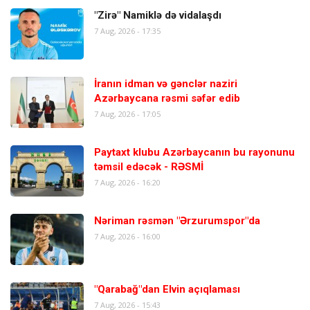
"Zirə" Namiklə də vidalaşdı
7 Aug, 2026 - 17:35
İranın idman və gənclər naziri
Azərbaycana rəsmi səfər edib
7 Aug, 2026 - 17:05
Paytaxt klubu Azərbaycanın bu rayonunu
təmsil edəcək - RƏSMİ
7 Aug, 2026 - 16:20
Nəriman rəsmən "Ərzurumspor"da
7 Aug, 2026 - 16:00
"Qarabağ"dan Elvin açıqlaması
7 Aug, 2026 - 15:43