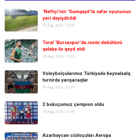
"Neftçi"nin "Sumqayıt"la səfər oyununun
yeri dəyişdirildi
10 Aug, 2026 - 13:45
Toral "Bursaspor"da rəsmi debütünü
qələbə ilə qeyd etdi
10 Aug, 2026 - 13:25
Voleybolçularımız Türkiyədə beynəlxalq
turnirdə yarışacaqlar
10 Aug, 2026 - 13:05
2 boksçumuz çempion oldu
10 Aug, 2026 - 12:45
Azərbaycan cüdoçuları Avropa