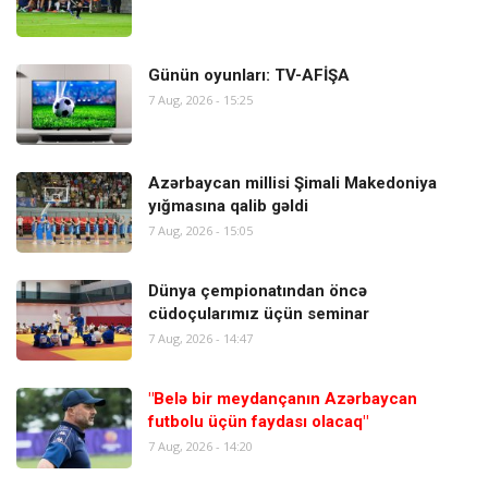
Günün oyunları: TV-AFİŞA
7 Aug, 2026 - 15:25
Azərbaycan millisi Şimali Makedoniya
yığmasına qalib gəldi
7 Aug, 2026 - 15:05
Dünya çempionatından öncə
cüdoçularımız üçün seminar
7 Aug, 2026 - 14:47
"Belə bir meydançanın Azərbaycan
futbolu üçün faydası olacaq"
7 Aug, 2026 - 14:20