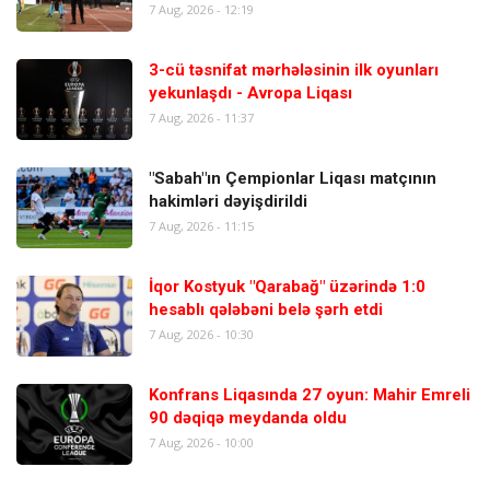
7 Aug, 2026 - 12:19
3-cü təsnifat mərhələsinin ilk oyunları
yekunlaşdı - Avropa Liqası
7 Aug, 2026 - 11:37
"Sabah"ın Çempionlar Liqası matçının
hakimləri dəyişdirildi
7 Aug, 2026 - 11:15
İqor Kostyuk "Qarabağ" üzərində 1:0
hesablı qələbəni belə şərh etdi
7 Aug, 2026 - 10:30
Konfrans Liqasında 27 oyun: Mahir Emreli
90 dəqiqə meydanda oldu
7 Aug, 2026 - 10:00