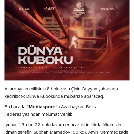
Dünya futbolu
Olimpiada
Layihə
Formula 1
İdman növləri
Azərbaycan millisinin 8 boksçusu Çinin Quyyan şəhərində
keçiriləcək Dünya Kubokunda mübarizə aparacaq.
Bu barədə
"Mediasport"
a Azərbaycan Boks
Federasiyasından məlumat verilib.
İyunun 15-dən 22-dək davam edəcək birincilikdə ölkəmizin
idman şərəfini Sübhan Mamedov (50 kq), Amin Məmmədzadə