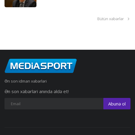
Bütün xəbərlər
Ən son idman xəbərləri
Ən son xəbərləri anında əldə et!
Abunə ol