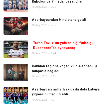
Kubokunda 7 medal qazandılar
10 Aug, 2026 - 12:25
Azərbaycandan Hindistana getdi
10 Aug, 2026 - 12:05
"Turan Tovuz"un yola saldığı futbolçu
"Rusenborq"da oynayacaq
10 Aug, 2026 - 11:44
Bakıdan regiona köçən klub 4 əcnəbi ilə
müqavilə bağladı
10 Aug, 2026 - 11:22
Azərbaycan millisi Bakıda iki dəfə Latviya
yığmasını məğlub etdi
10 Aug, 2026 - 11:01