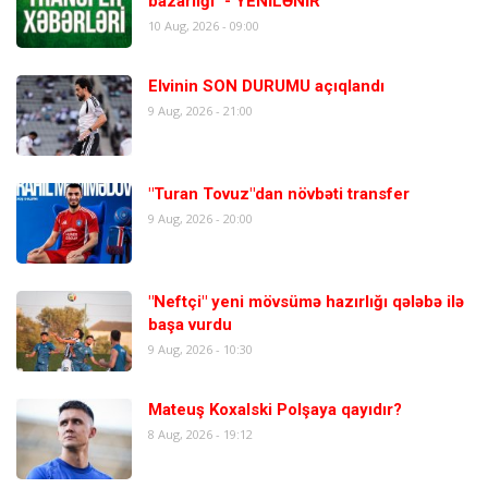
bazarlığı" - YENİLƏNİR
10 Aug, 2026 - 09:00
Elvinin SON DURUMU açıqlandı
9 Aug, 2026 - 21:00
"Turan Tovuz"dan növbəti transfer
9 Aug, 2026 - 20:00
"Neftçi" yeni mövsümə hazırlığı qələbə ilə
başa vurdu
9 Aug, 2026 - 10:30
Mateuş Koxalski Polşaya qayıdır?
8 Aug, 2026 - 19:12