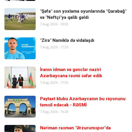
"Şəfa" son yoxlama oyunlarında "Qarabağ"
və "Neftçi"yə qalib gəldi
7 Aug, 2026 - 18:03
"Zirə" Namiklə də vidalaşdı
7 Aug, 2026 - 17:35
İranın idman və gənclər naziri
Azərbaycana rəsmi səfər edib
7 Aug, 2026 - 17:05
Paytaxt klubu Azərbaycanın bu rayonunu
təmsil edəcək - RƏSMİ
7 Aug, 2026 - 16:20
Nəriman rəsmən "Ərzurumspor"da