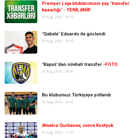
Premyer Liqa klublarımızın yay "transfer
bazarlığı" - YENİLƏNİR
10 Aug, 2026 - 19:25
"Qəbələ" Eduardo ilə gücləndi
10 Aug, 2026 - 18:55
"Kəpəz"dən növbəti transfer -
FOTO
10 Aug, 2026 - 18:30
Bu klubumuz Türkiyəyə yollandı
10 Aug, 2026 - 18:10
Əvvəlcə Qurbanov, sonra Kostyuk
10 Aug, 2026 - 17:55