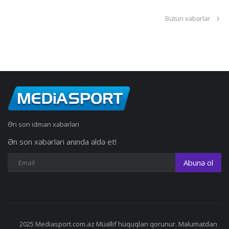
Bütün xəbərlər
Ən son idman xəbərləri
Ən son xəbərləri anında əldə et!
Abunə ol
2025 Mediasport.com.az Müəllif hüquqları qorunur. Məlumatdan