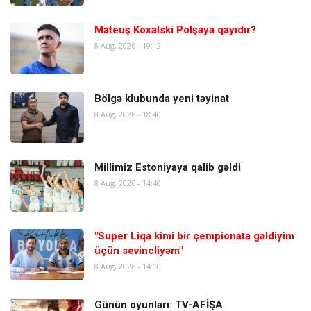
Mateuş Koxalski Polşaya qayıdır?
8 Aug, 2026 - 19:12
Bölgə klubunda yeni təyinat
8 Aug, 2026 - 18:40
Millimiz Estoniyaya qalib gəldi
8 Aug, 2026 - 14:40
"Super Liqa kimi bir çempionata gəldiyim
üçün sevincliyəm"
8 Aug, 2026 - 14:10
Günün oyunları: TV-AFİŞA