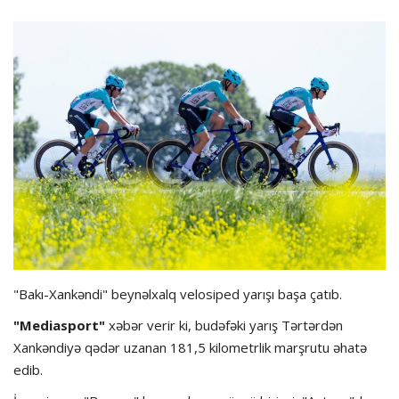
Dünya futbolu
Olimpiada
Layihə
Formula 1
İdman növləri
"Bakı-Xankəndi" beynəlxalq velosiped yarışı başa çatıb.
"Mediasport"
xəbər verir ki, budəfəki yarış Tərtərdən
Xankəndiyə qədər uzanan 181,5 kilometrlik marşrutu əhatə
edib.