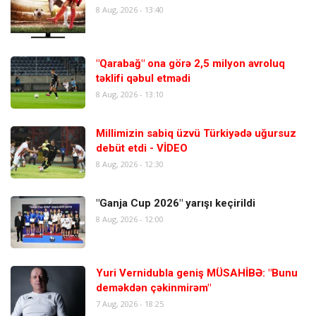
8 Aug, 2026 - 13:40
"Qarabağ" ona görə 2,5 milyon avroluq
təklifi qəbul etmədi
8 Aug, 2026 - 13:10
Millimizin sabiq üzvü Türkiyədə uğursuz
debüt etdi - VİDEO
8 Aug, 2026 - 12:30
"Ganja Cup 2026" yarışı keçirildi
8 Aug, 2026 - 12:00
Yuri Vernidubla geniş MÜSAHİBƏ: "Bunu
deməkdən çəkinmirəm"
7 Aug, 2026 - 18:25