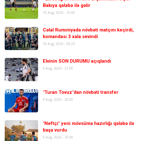
Bakıya qələbə ilə gəlir
10 Aug, 2026 - 10:00
Cəlal Rumıniyada növbəti matçını keçirdi,
komandası 3 xala sevindi
10 Aug, 2026 - 09:25
Elvinin SON DURUMU açıqlandı
9 Aug, 2026 - 21:00
"Turan Tovuz"dan növbəti transfer
9 Aug, 2026 - 20:00
"Neftçi" yeni mövsümə hazırlığı qələbə ilə
başa vurdu
9 Aug, 2026 - 10:30