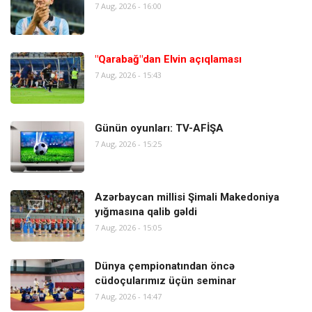
7 Aug, 2026 - 16:00
"Qarabağ"dan Elvin açıqlaması
7 Aug, 2026 - 15:43
Günün oyunları: TV-AFİŞA
7 Aug, 2026 - 15:25
Azərbaycan millisi Şimali Makedoniya
yığmasına qalib gəldi
7 Aug, 2026 - 15:05
Dünya çempionatından öncə
cüdoçularımız üçün seminar
7 Aug, 2026 - 14:47