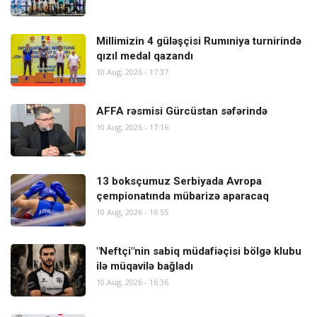
Millimizin 4 güləşçisi Rumıniya turnirində
qızıl medal qazandı
10 Aug, 2026 - 17:37
AFFA rəsmisi Gürcüstan səfərində
10 Aug, 2026 - 17:16
13 boksçumuz Serbiyada Avropa
çempionatında mübarizə aparacaq
10 Aug, 2026 - 16:55
"Neftçi"nin sabiq müdafiəçisi bölgə klubu
ilə müqavilə bağladı
10 Aug, 2026 - 16:36