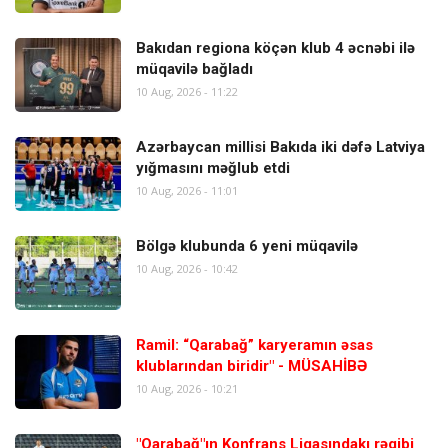
Bakıdan regiona köçən klub 4 əcnəbi ilə
müqavilə bağladı
10 Aug, 2026 - 11:22
Azərbaycan millisi Bakıda iki dəfə Latviya
yığmasını məğlub etdi
10 Aug, 2026 - 11:01
Bölgə klubunda 6 yeni müqavilə
10 Aug, 2026 - 10:42
Ramil: “Qarabağ” karyeramın əsas
klublarından biridir" - MÜSAHİBƏ
10 Aug, 2026 - 10:21
"Qarabağ"ın Konfrans Liqasındakı rəqibi