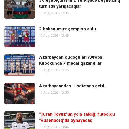
Voleybolçularımız Türkiyədə beynəlxalq
turnirdə yarışacaqlar
10 Aug, 2026 - 13:05
2 boksçumuz çempion oldu
10 Aug, 2026 - 12:45
Azərbaycan cüdoçuları Avropa
Kubokunda 7 medal qazandılar
10 Aug, 2026 - 12:25
Azərbaycandan Hindistana getdi
10 Aug, 2026 - 12:05
"Turan Tovuz"un yola saldığı futbolçu
"Rusenborq"da oynayacaq
10 Aug, 2026 - 11:44