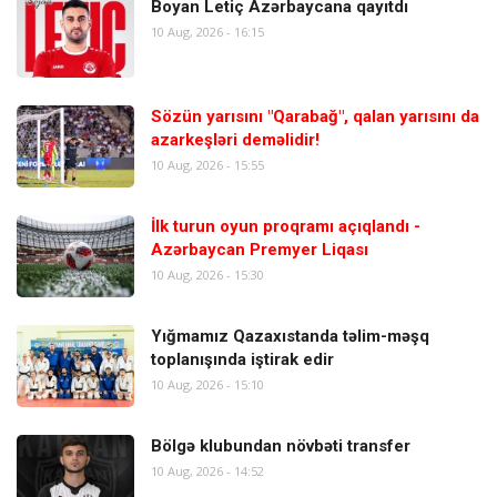
Boyan Letiç Azərbaycana qayıtdı
10 Aug, 2026 - 16:15
Sözün yarısını "Qarabağ", qalan yarısını da
azarkeşləri deməlidir!
10 Aug, 2026 - 15:55
İlk turun oyun proqramı açıqlandı -
Azərbaycan Premyer Liqası
10 Aug, 2026 - 15:30
Yığmamız Qazaxıstanda təlim-məşq
toplanışında iştirak edir
10 Aug, 2026 - 15:10
Bölgə klubundan növbəti transfer
10 Aug, 2026 - 14:52