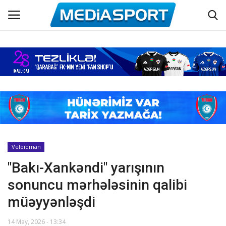
Əsas
Azərbaycan futbolu
Maraqlı
Əlaqə
Veloidman
"Bakı-Xankəndi" yarışının
Haqqımızda
sonuncu mərhələsinin qalibi
Köşə yazıları
müəyyənləşdi
Hadisə
14 May, 2026 - 13:34