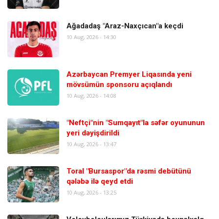
Ağadadaş "Araz-Naxçıcan"a keçdi
10 Aug, 2026 - 14:30
Azərbaycan Premyer Liqasında yeni
mövsümün sponsoru açıqlandı
10 Aug, 2026 - 14:08
"Neftçi"nin "Sumqayıt"la səfər oyununun
yeri dəyişdirildi
10 Aug, 2026 - 13:47
Toral "Bursaspor"da rəsmi debütünü
qələbə ilə qeyd etdi
10 Aug, 2026 - 13:25