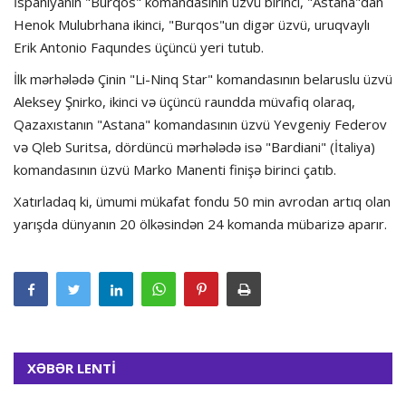
İspaniyanın "Burqos" komandasının üzvü birinci, "Astana"dan
Henok Mulubrhana ikinci, "Burqos"un digər üzvü, uruqvaylı
Erik Antonio Faqundes üçüncü yeri tutub.
İlk mərhələdə Çinin "Li-Ninq Star" komandasının belaruslu üzvü
Aleksey Şnirko, ikinci və üçüncü raundda müvafiq olaraq,
Qazaxıstanın "Astana" komandasının üzvü Yevgeniy Federov
və Qleb Suritsa, dördüncü mərhələdə isə "Bardiani" (İtaliya)
komandasının üzvü Marko Manenti finişə birinci çatıb.
Xatırladaq ki, ümumi mükafat fondu 50 min avrodan artıq olan
yarışda dünyanın 20 ölkəsindən 24 komanda mübarizə aparır.
XƏBƏR LENTİ