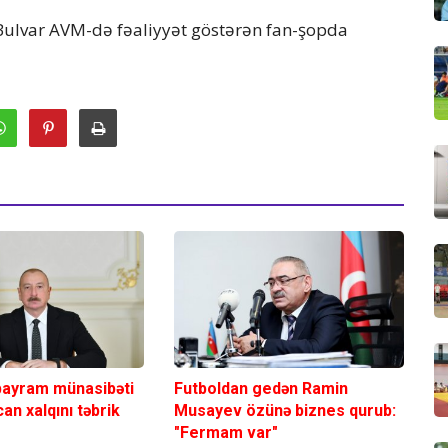
Bulvar AVM-də fəaliyyət göstərən fan-şopda
bayram münasibəti
Futboldan gedən Ramin
an xalqını təbrik
Musayev özünə biznes qurub:
"Fermam var"