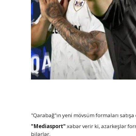
"Qarabağ"ın yeni mövsüm formaları satışa çı
"Mediasport"
xəbər verir ki, azarkeşlər f
bilərlər.