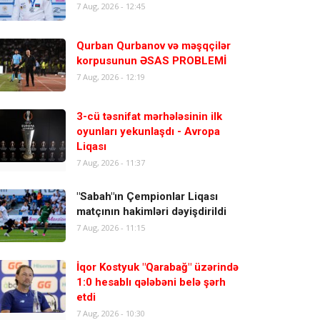
7 Aug, 2026 - 12:45
Qurban Qurbanov və məşqçilər
korpusunun ƏSAS PROBLEMİ
7 Aug, 2026 - 12:19
3-cü təsnifat mərhələsinin ilk
oyunları yekunlaşdı - Avropa
Liqası
7 Aug, 2026 - 11:37
"Sabah"ın Çempionlar Liqası
matçının hakimləri dəyişdirildi
7 Aug, 2026 - 11:15
İqor Kostyuk "Qarabağ" üzərində
1:0 hesablı qələbəni belə şərh
etdi
7 Aug, 2026 - 10:30