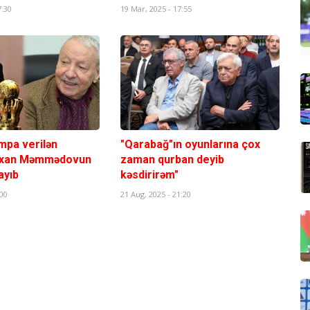
7:30
19 Mar, 2025 - 17:55
mpa verilən
"Qarabağ"ın oyunlarına çox
Elxan Məmmədovun
zaman qurban deyib
ayıb
kəsdirirəm"
:00
21 Aug, 2025 - 21:20