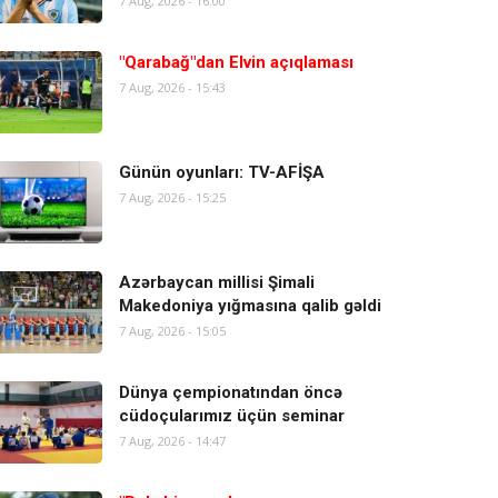
7 Aug, 2026 - 16:00
"Qarabağ"dan Elvin açıqlaması
7 Aug, 2026 - 15:43
Günün oyunları: TV-AFİŞA
7 Aug, 2026 - 15:25
Azərbaycan millisi Şimali
Makedoniya yığmasına qalib gəldi
7 Aug, 2026 - 15:05
Dünya çempionatından öncə
cüdoçularımız üçün seminar
7 Aug, 2026 - 14:47