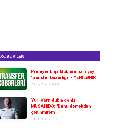
XƏBƏR LENTİ
Premyer Liqa klublarımızın yay
"transfer bazarlığı" - YENİLƏNİR
7 Aug, 2026 - 22:00
Yuri Vernidubla geniş
MÜSAHİBƏ: "Bunu deməkdən
çəkinmirəm"
7 Aug, 2026 - 18:25