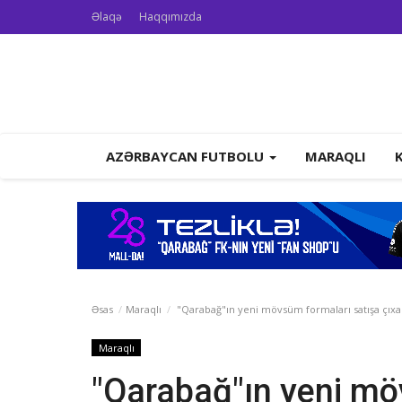
Əlaqə
Haqqımızda
AZƏRBAYCAN FUTBOLU
MARAQLI
Əsas
Maraqlı
"Qarabağ"ın yeni mövsüm formaları satışa çıxar
Maraqlı
"Qarabağ"ın yeni mö