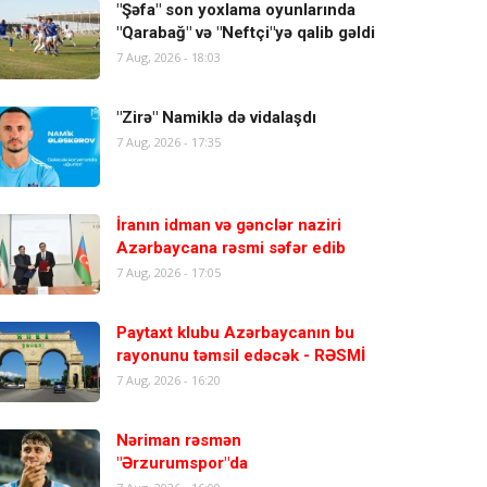
"Şəfa" son yoxlama oyunlarında
"Qarabağ" və "Neftçi"yə qalib gəldi
7 Aug, 2026 - 18:03
"Zirə" Namiklə də vidalaşdı
7 Aug, 2026 - 17:35
İranın idman və gənclər naziri
Azərbaycana rəsmi səfər edib
7 Aug, 2026 - 17:05
Paytaxt klubu Azərbaycanın bu
rayonunu təmsil edəcək - RƏSMİ
7 Aug, 2026 - 16:20
Nəriman rəsmən
"Ərzurumspor"da