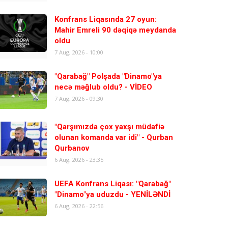
Konfrans Liqasında 27 oyun:
Mahir Emreli 90 dəqiqə meydanda
oldu
7 Aug, 2026 - 10:00
"Qarabağ" Polşada "Dinamo"ya
necə məğlub oldu? - VİDEO
7 Aug, 2026 - 09:30
"Qarşımızda çox yaxşı müdafiə
olunan komanda var idi" - Qurban
Qurbanov
6 Aug, 2026 - 23:35
UEFA Konfrans Liqası: "Qarabağ"
"Dinamo"ya uduzdu - YENİLƏNDİ
6 Aug, 2026 - 22:56