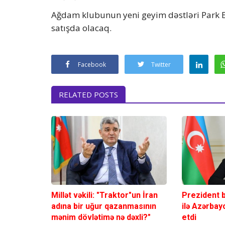
Ağdam klubunun yeni geyim dəstləri Park 
satışda olacaq.
Facebook
Twitter
RELATED POSTS
Millət vəkili: "Traktor"un İran
Prezident 
adına bir uğur qazanmasının
ilə Azərbayc
mənim dövlətimə nə dəxli?"
etdi