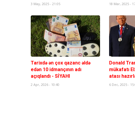
3 May, 2025 - 21:05
18 Mar, 2025 - 1
Tarixdə ən çox qazanc əldə
Donald Tra
edən 10 idmançının adı
mükafatı 
açıqlandı - SİYAHI
atası hazırl
2 Apr, 2026 - 10:40
6 Dec, 2025 - 15