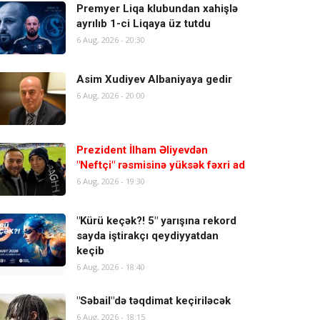
Premyer Liqa klubundan xahişlə
ayrılıb 1-ci Liqaya üz tutdu
6 Aug, 2026 - 20:30
Asim Xudiyev Albaniyaya gedir
6 Aug, 2026 - 20:00
Prezident İlham Əliyevdən
"Neftçi" rəsmisinə yüksək fəxri ad
6 Aug, 2026 - 19:30
"Kürü keçək?! 5" yarışına rekord
sayda iştirakçı qeydiyyatdan
keçib
6 Aug, 2026 - 18:40
"Səbail"də təqdimat keçiriləcək
6 Aug, 2026 - 18:15