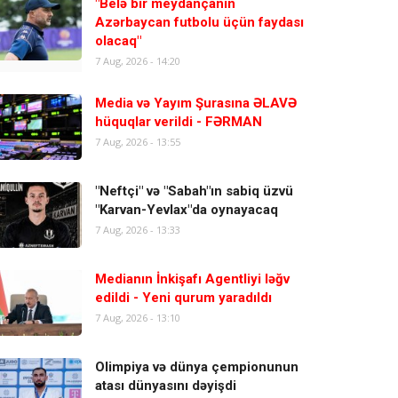
"Belə bir meydançanın
Azərbaycan futbolu üçün faydası
olacaq"
7 Aug, 2026 - 14:20
Media və Yayım Şurasına ƏLAVƏ
hüquqlar verildi - FƏRMAN
7 Aug, 2026 - 13:55
"Neftçi" və "Sabah"ın sabiq üzvü
"Karvan-Yevlax"da oynayacaq
7 Aug, 2026 - 13:33
Medianın İnkişafı Agentliyi ləğv
edildi - Yeni qurum yaradıldı
7 Aug, 2026 - 13:10
Olimpiya və dünya çempionunun
atası dünyasını dəyişdi