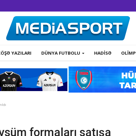
KÖŞƏ YAZILARI
DÜNYA FUTBOLU
HADISƏ
OLIMP
ıldı
vsüm formaları satışa