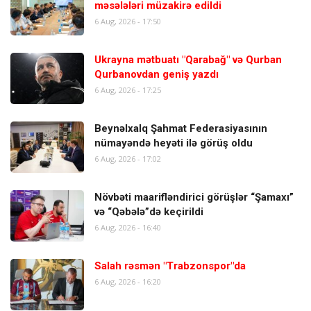
məsələləri müzakirə edildi
6 Aug, 2026 - 17:50
Ukrayna mətbuatı "Qarabağ" və Qurban
Qurbanovdan geniş yazdı
6 Aug, 2026 - 17:25
Beynəlxalq Şahmat Federasiyasının
nümayəndə heyəti ilə görüş oldu
6 Aug, 2026 - 17:02
Növbəti maarifləndirici görüşlər “Şamaxı”
və “Qəbələ”də keçirildi
6 Aug, 2026 - 16:40
Salah rəsmən "Trabzonspor"da
6 Aug, 2026 - 16:20