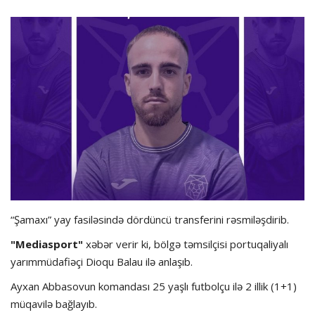
Hadisə
Olimpiada
Layihə
Formula 1
İdman növləri
“Şamaxı” yay fasiləsində dördüncü transferini rəsmiləşdirib.
"Mediasport"
xəbər verir ki, bölgə təmsilçisi portuqaliyalı
yarımmüdafiəçi Dioqu Balau ilə anlaşıb.
Ayxan Abbasovun komandası 25 yaşlı futbolçu ilə 2 illik (1+1)
müqavilə bağlayıb.