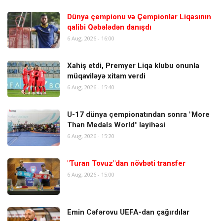
Dünya çempionu və Çempionlar Liqasının
qalibi Qəbələdən danışdı
6 Aug, 2026 - 16:00
Xahiş etdi, Premyer Liqa klubu onunla
müqaviləyə xitam verdi
6 Aug, 2026 - 15:40
U-17 dünya çempionatından sonra "More
Than Medals World" layihəsi
6 Aug, 2026 - 15:20
"Turan Tovuz"dan növbəti transfer
6 Aug, 2026 - 15:00
Emin Cəfərovu UEFA-dan çağırdılar