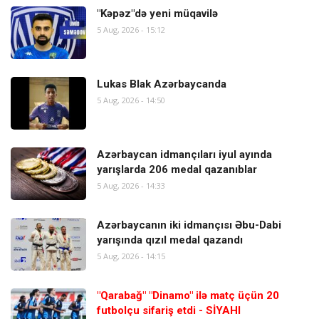
"Kəpəz"də yeni müqavilə
5 Aug, 2026 - 15:12
Lukas Blak Azərbaycanda
5 Aug, 2026 - 14:50
Azərbaycan idmançıları iyul ayında
yarışlarda 206 medal qazanıblar
5 Aug, 2026 - 14:33
Azərbaycanın iki idmançısı Əbu-Dabi
yarışında qızıl medal qazandı
5 Aug, 2026 - 14:15
"Qarabağ" "Dinamo" ilə matç üçün 20
futbolçu sifariş etdi - SİYAHI