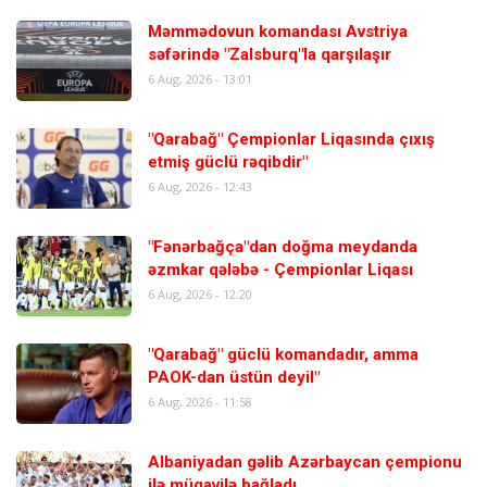
Məmmədovun komandası Avstriya
səfərində "Zalsburq"la qarşılaşır
6 Aug, 2026 - 13:01
"Qarabağ" Çempionlar Liqasında çıxış
etmiş güclü rəqibdir"
6 Aug, 2026 - 12:43
"Fənərbağça"dan doğma meydanda
əzmkar qələbə - Çempionlar Liqası
6 Aug, 2026 - 12:20
"Qarabağ" güclü komandadır, amma
PAOK-dan üstün deyil"
6 Aug, 2026 - 11:58
Albaniyadan gəlib Azərbaycan çempionu
ilə müqavilə bağladı