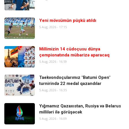
Yeni mövsümün püşkü atıldı
5 Aug, 2026 - 17:15
Millimizin 14 cüdoçusu dünya
çempionatında mübarizə aparacaq
5 Aug, 2026 - 16:59
Taekvondoçularımız "Batumi Open"
turnirində 22 medal qazandılar
5 Aug, 2026 - 16:35
Yığmamız Qazaxıstan, Rusiya və Belarus
milliləri ilə görüşəcək
5 Aug, 2026 - 16:09