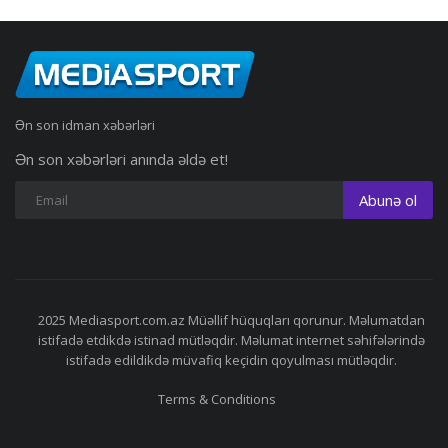
Ən son idman xəbərləri
Ən son xəbərləri anında əldə et!
Abunə ol
2025 Mediasport.com.az Müəllif hüquqları qorunur. Məlumatdan
istifadə etdikdə istinad mütləqdir. Məlumat internet səhifələrində
istifadə edildikdə müvafiq keçidin qoyulması mütləqdir.
Terms & Conditions