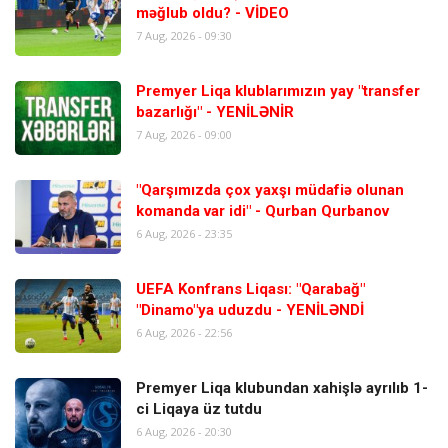
məğlub oldu? - VİDEO
7 Aug, 2026 - 09:30
Premyer Liqa klublarımızın yay "transfer
bazarlığı" - YENİLƏNİR
7 Aug, 2026 - 09:00
"Qarşımızda çox yaxşı müdafiə olunan
komanda var idi" - Qurban Qurbanov
6 Aug, 2026 - 23:35
UEFA Konfrans Liqası: "Qarabağ"
"Dinamo"ya uduzdu - YENİLƏNDİ
6 Aug, 2026 - 22:56
Premyer Liqa klubundan xahişlə ayrılıb 1-
ci Liqaya üz tutdu
6 Aug, 2026 - 20:30