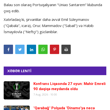
Balau son olaraq Portuqaliyanın “Uniao Santarem” klubunda
çıxış edib.
Xatırladaq ki, şirvanlılar daha əvvəl Emil Süleymanov
("Qəbələ", icarə), Oruc Məmmədov ("Səbail") və Həbib
İsmayılovla ("Neftçi") gücləniblər.
XƏBƏR LENTİ
Konfrans Liqasında 27 oyun: Mahir Emreli
90 dəqiqə meydanda oldu
7 Aug, 2026 - 10:00
"Qarabağ" Polşada "Dinamo"ya necə