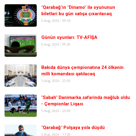
"Qarabağ"ın "Dinamo" ilə oyununun
biletləri bu gün satışa çıxarılacaq
6 Aug, 2026 - 09:55
Günün oyunları: TV-AFİŞA
6 Aug, 2026 - 09:30
Bakıda dünya çempionatına 24 ölkənin
milli komandası qatılacaq
5 Aug, 2026 - 23:30
"Sabah" Danimarka səfərində məğlub oldu
- Çempionlar Liqası
5 Aug, 2026 - 23:09
"Qarabağ" Polşaya yola düşdü
5 Aug, 2026 - 17:30