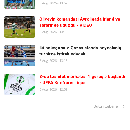
5 Aug, 2026 - 13:57
Əliyevin komandası Avroliqada İrlandiya
səfərində uduzdu - VİDEO
5 Aug, 2026 - 13:36
İki boksçumuz Qazaxıstanda beynəlxalq
turnirdə iştirak edəcək
5 Aug, 2026 - 13:15
3-cü təsnifat mərhələsi 1 görüşlə başlandı
- UEFA Konfrans Liqası
5 Aug, 2026 - 12:58
Bütün xəbərlər