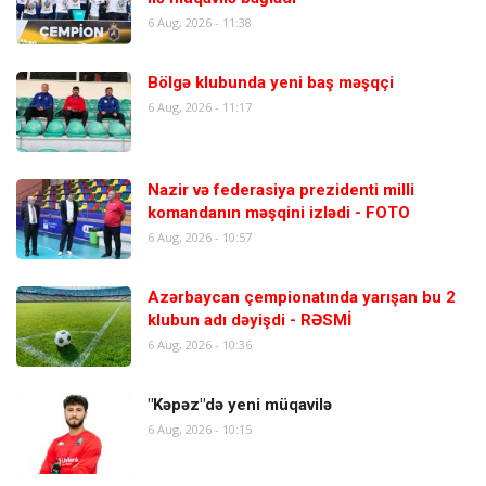
6 Aug, 2026 - 11:38
Bölgə klubunda yeni baş məşqçi
6 Aug, 2026 - 11:17
Nazir və federasiya prezidenti milli
komandanın məşqini izlədi - FOTO
6 Aug, 2026 - 10:57
Azərbaycan çempionatında yarışan bu 2
klubun adı dəyişdi - RƏSMİ
6 Aug, 2026 - 10:36
"Kəpəz"də yeni müqavilə
6 Aug, 2026 - 10:15