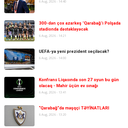
6 Aug, 2026 - 14:40
300-dən çox azarkeş "Qarabağ"ı Polşada
stadionda dəstəkləyəcək
6 Aug, 2026 - 14:21
UEFA-ya yeni prezident seçiləcək?
6 Aug, 2026 - 14:00
Konfrans Liqasında son 27 oyun bu gün
olacaq - Mahir üçün ev sınağı
6 Aug, 2026 - 13:41
“Qarabağ”da məşqçi TƏYİNATLARI
6 Aug, 2026 - 13:20