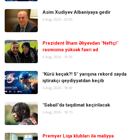
Asim Xudiyev Albaniyaya gedir
6 Aug, 2026 - 20:00
Prezident İlham Əliyevdən "Neftçi"
rəsmisinə yüksək fəxri ad
6 Aug, 2026 - 19:30
"Kürü keçək?! 5" yarışına rekord sayda
iştirakçı qeydiyyatdan keçib
6 Aug, 2026 - 18:40
"Səbail"də təqdimat keçiriləcək
6 Aug, 2026 - 18:15
Premyer Liqa klubları ilə maliyyə