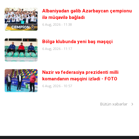
Albaniyadan gəlib Azərbaycan çempionu
ilə müqavilə bağladı
6 Aug, 2026 - 11:38
Bölgə klubunda yeni baş məşqçi
6 Aug, 2026 - 11:17
Nazir və federasiya prezidenti milli
komandanın məşqini izlədi - FOTO
6 Aug, 2026 - 10:57
Bütün xəbərlər