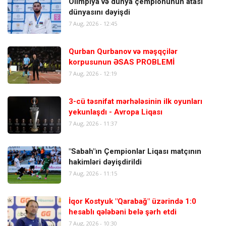
Olimpiya və dünya çempionunun atası
dünyasını dəyişdi
7 Aug, 2026 - 12:45
Qurban Qurbanov və məşqçilər
korpusunun ƏSAS PROBLEMİ
7 Aug, 2026 - 12:19
3-cü təsnifat mərhələsinin ilk oyunları
yekunlaşdı - Avropa Liqası
7 Aug, 2026 - 11:37
"Sabah"ın Çempionlar Liqası matçının
hakimləri dəyişdirildi
7 Aug, 2026 - 11:15
İqor Kostyuk "Qarabağ" üzərində 1:0
hesablı qələbəni belə şərh etdi
7 Aug, 2026 - 10:30