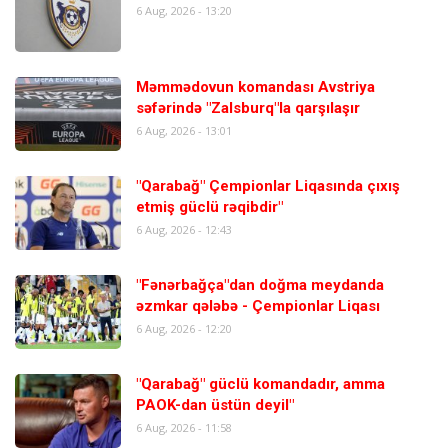
6 Aug, 2026 - 13:20
Məmmədovun komandası Avstriya
səfərində "Zalsburq"la qarşılaşır
6 Aug, 2026 - 13:01
"Qarabağ" Çempionlar Liqasında çıxış
etmiş güclü rəqibdir"
6 Aug, 2026 - 12:43
"Fənərbağça"dan doğma meydanda
əzmkar qələbə - Çempionlar Liqası
6 Aug, 2026 - 12:20
"Qarabağ" güclü komandadır, amma
PAOK-dan üstün deyil"
6 Aug, 2026 - 11:58