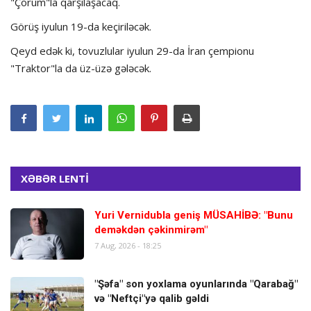
"Çorum"la qarşılaşacaq.
Görüş iyulun 19-da keçiriləcək.
Qeyd edək ki, tovuzlular iyulun 29-da İran çempionu
"Traktor"la da üz-üzə gələcək.
XƏBƏR LENTİ
Yuri Vernidubla geniş MÜSAHİBƏ: "Bunu
deməkdən çəkinmirəm"
7 Aug, 2026 - 18:25
"Şəfa" son yoxlama oyunlarında "Qarabağ"
və "Neftçi"yə qalib gəldi