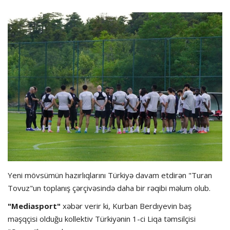
Hadisə
Olimpiada
Layihə
Formula 1
İdman növləri
Yeni mövsümün hazırlıqlarını Türkiyə davam etdirən "Turan
Tovuz"un toplanış çərçivəsində daha bir rəqibi məlum olub.
"Mediasport"
xəbər verir ki, Kurban Berdıyevin baş
məşqçisi olduğu kollektiv Türkiyənin 1-ci Liqa təmsilçisi