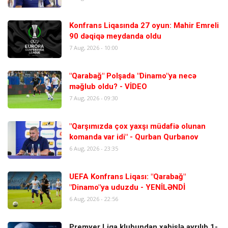
Konfrans Liqasında 27 oyun: Mahir Emreli
90 dəqiqə meydanda oldu
7 Aug, 2026 - 10:00
"Qarabağ" Polşada "Dinamo"ya necə
məğlub oldu? - VİDEO
7 Aug, 2026 - 09:30
"Qarşımızda çox yaxşı müdafiə olunan
komanda var idi" - Qurban Qurbanov
6 Aug, 2026 - 23:35
UEFA Konfrans Liqası: "Qarabağ"
"Dinamo"ya uduzdu - YENİLƏNDİ
6 Aug, 2026 - 22:56
Premyer Liqa klubundan xahişlə ayrılıb 1-