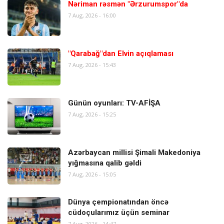
Nəriman rəsmən "Ərzurumspor"da
7 Aug, 2026 - 16:00
"Qarabağ"dan Elvin açıqlaması
7 Aug, 2026 - 15:43
Günün oyunları: TV-AFİŞA
7 Aug, 2026 - 15:25
Azərbaycan millisi Şimali Makedoniya
yığmasına qalib gəldi
7 Aug, 2026 - 15:05
Dünya çempionatından öncə
cüdoçularımız üçün seminar
7 Aug, 2026 - 14:47