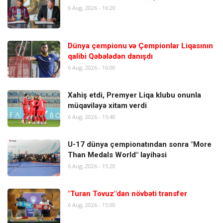
6 Aug, 2026 - 16:20
Dünya çempionu və Çempionlar Liqasının
qalibi Qəbələdən danışdı
6 Aug, 2026 - 16:00
Xahiş etdi, Premyer Liqa klubu onunla
müqaviləyə xitam verdi
6 Aug, 2026 - 15:40
U-17 dünya çempionatından sonra "More
Than Medals World" layihəsi
6 Aug, 2026 - 15:20
"Turan Tovuz"dan növbəti transfer
6 Aug, 2026 - 15:00