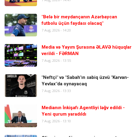
"Belə bir meydançanın Azərbaycan
futbolu üçün faydası olacaq"
7 Aug, 2026 - 14:20
Media və Yayım Şurasına ƏLAVƏ hüquqlar
verildi - FƏRMAN
7 Aug, 2026 - 13:55
"Neftçi" və "Sabah"ın sabiq üzvü "Karvan-
Yevlax"da oynayacaq
7 Aug, 2026 - 13:33
Medianın İnkişafı Agentliyi ləğv edildi -
Yeni qurum yaradıldı
7 Aug, 2026 - 13:10