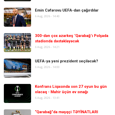
Emin Cəfərovu UEFA-dan çağırdılar
6 Aug, 2026 - 14:40
300-dən çox azarkeş "Qarabağ"ı Polşada
stadionda dəstəkləyəcək
6 Aug, 2026 - 14:21
UEFA-ya yeni prezident seçiləcək?
6 Aug, 2026 - 14:00
Konfrans Liqasında son 27 oyun bu gün
olacaq - Mahir üçün ev sınağı
6 Aug, 2026 - 13:41
“Qarabağ”da məşqçi TƏYİNATLARI