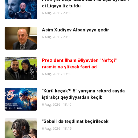
ci Liqaya üz tutdu
6 Aug, 2026 - 20:30
Asim Xudiyev Albaniyaya gedir
6 Aug, 2026 - 20:00
Prezident İlham Əliyevdən "Neftçi"
rəsmisinə yüksək fəxri ad
6 Aug, 2026 - 19:30
"Kürü keçək?! 5" yarışına rekord sayda
iştirakçı qeydiyyatdan keçib
6 Aug, 2026 - 18:40
"Səbail"də təqdimat keçiriləcək
6 Aug, 2026 - 18:15