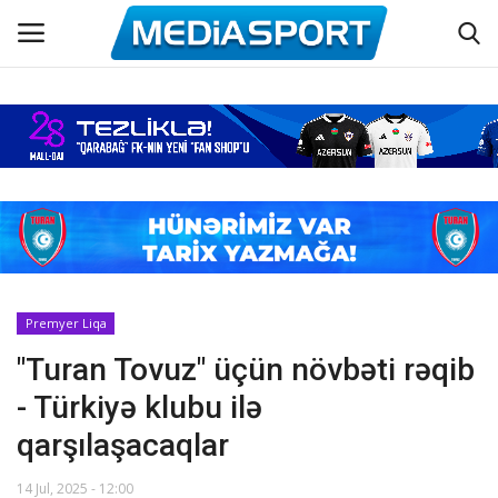
Əsas
Azərbaycan futbolu
Maraqlı
Əlaqə
Premyer Liqa
"Turan Tovuz" üçün növbəti rəqib
Haqqımızda
- Türkiyə klubu ilə
Köşə yazıları
qarşılaşacaqlar
Dünya futbolu
14 Jul, 2025 - 12:00