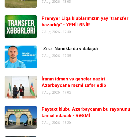
7 Aug, 2026 - 18:03
Premyer Liqa klublarımızın yay "transfer
bazarlığı" - YENİLƏNİR
7 Aug, 2026 - 17:40
"Zirə" Namiklə də vidalaşdı
7 Aug, 2026 - 17:35
İranın idman və gənclər naziri
Azərbaycana rəsmi səfər edib
7 Aug, 2026 - 17:05
Paytaxt klubu Azərbaycanın bu rayonunu
təmsil edəcək - RƏSMİ
7 Aug, 2026 - 16:20