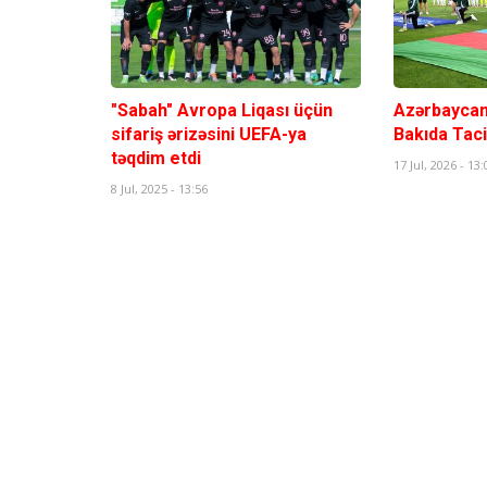
"Sabah" Avropa Liqası üçün
Azərbaycan
sifariş ərizəsini UEFA-ya
Bakıda Tac
təqdim etdi
17 Jul, 2026 - 13:
8 Jul, 2025 - 13:56