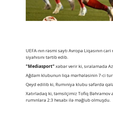
UEFA-nın rəsmi saytı Avropa Liqasının car
siyahısını tərtib edib.
"Mediasport"
xəbər verir ki, sıralamada Az
Ağdam klubunun liqa mərhələsinin 7-ci turu
Qeyd edilib ki, Rumıniya klubu səfərdə qəl
Xatırladaq ki, təmsilçimiz Tofiq Bəhramov
rumınlara 2:3 hesabı ilə məğlub olmuşdu.