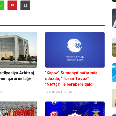
ellyasiya Arbitraj
"Kəpəz" Sumqayıt səfərində
-nın qərarını ləğv
uduzdu, "Turan Tovuz"
"Neftçi" ilə bərabərə qaldı
0:41
10 Mar, 2025 - 21:25