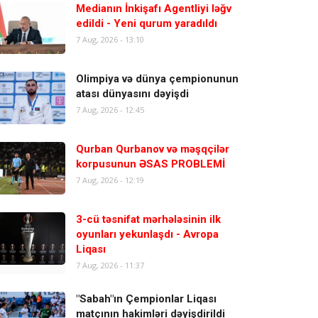
Medianın İnkişafı Agentliyi ləğv
edildi - Yeni qurum yaradıldı
7 Aug, 2026 - 13:10
Olimpiya və dünya çempionunun
atası dünyasını dəyişdi
7 Aug, 2026 - 12:45
Qurban Qurbanov və məşqçilər
korpusunun ƏSAS PROBLEMİ
7 Aug, 2026 - 12:19
3-cü təsnifat mərhələsinin ilk
oyunları yekunlaşdı - Avropa
Liqası
7 Aug, 2026 - 11:37
"Sabah"ın Çempionlar Liqası
matçının hakimləri dəyişdirildi