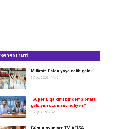
XƏBƏR LENTİ
Millimiz Estoniyaya qalib gəldi
8 Aug, 2026 - 14:40
"Super Liqa kimi bir çempionata
gəldiyim üçün sevincliyəm"
8 Aug, 2026 - 14:10
Günün oyunları: TV-AFİŞA