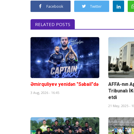
Facebook
Twitter
RELATED POSTS
Əmirquliyev yenidən "Səbail"də
AFFA-nın Ap
Tribunalı İK
3 Aug, 2026 - 16:45
etdi
21 May, 2025 - 1