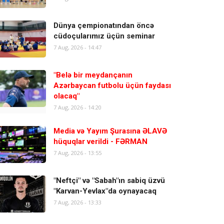
Dünya çempionatından öncə
cüdoçularımız üçün seminar
7 Aug, 2026 - 14:47
"Belə bir meydançanın
Azərbaycan futbolu üçün faydası
olacaq"
7 Aug, 2026 - 14:20
Media və Yayım Şurasına ƏLAVƏ
hüquqlar verildi - FƏRMAN
7 Aug, 2026 - 13:55
"Neftçi" və "Sabah"ın sabiq üzvü
"Karvan-Yevlax"da oynayacaq
7 Aug, 2026 - 13:33