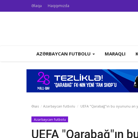
Əlaqə
Haqqımızda
AZƏRBAYCAN FUTBOLU
MARAQLI
Əsas
Azərbaycan futbolu
UEFA "Qarabağ"ın bu oyununu ən yax
Azərbaycan futbolu
UEFA "Qarabağ"ın bu