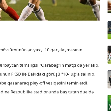
i mövsümünün ən yaxşı 10 qarşılaşmasının
ərbaycan təmsilçisi "Qarabağ"ın matçı da yer alıb.
nun FKSB ilə Bakıdakı görüşü "10-luğ"a salınıb.
əbə qazanaraq pley-off vəsiqəsini təmin etdi.
 adına Respublika stadionunda baş tutan dueldə