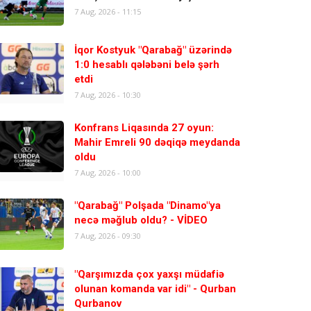
7 Aug, 2026 - 11:15
İqor Kostyuk "Qarabağ" üzərində
1:0 hesablı qələbəni belə şərh
etdi
7 Aug, 2026 - 10:30
Konfrans Liqasında 27 oyun:
Mahir Emreli 90 dəqiqə meydanda
oldu
7 Aug, 2026 - 10:00
"Qarabağ" Polşada "Dinamo"ya
necə məğlub oldu? - VİDEO
7 Aug, 2026 - 09:30
"Qarşımızda çox yaxşı müdafiə
olunan komanda var idi" - Qurban
Qurbanov