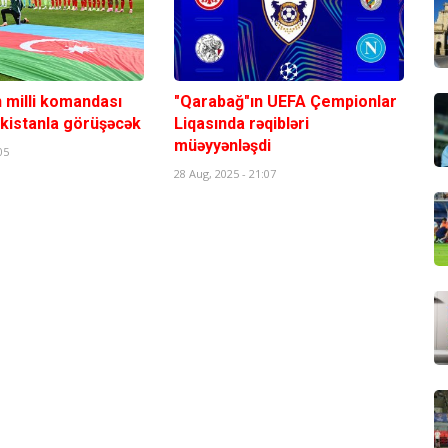
 milli komandası
"Qarabağ"ın UEFA Çempionlar
ikistanla görüşəcək
Liqasında rəqibləri
müəyyənləşdi
05
28 Aug, 2025 - 21:07