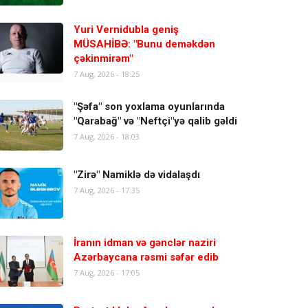
Yuri Vernidubla geniş
MÜSAHİBƏ: "Bunu deməkdən
çəkinmirəm"
7 Aug, 2026 - 18:25
"Şəfa" son yoxlama oyunlarında
"Qarabağ" və "Neftçi"yə qalib gəldi
7 Aug, 2026 - 18:03
"Zirə" Namiklə də vidalaşdı
7 Aug, 2026 - 17:35
İranın idman və gənclər naziri
Azərbaycana rəsmi səfər edib
7 Aug, 2026 - 17:05