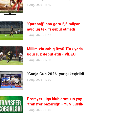
8 Aug, 2026 - 13:40
"Qarabağ" ona görə 2,5 milyon
avroluq təklifi qəbul etmədi
8 Aug, 2026 - 13:10
Millimizin sabiq üzvü Türkiyədə
uğursuz debüt etdi - VİDEO
8 Aug, 2026 - 12:30
"Ganja Cup 2026" yarışı keçirildi
8 Aug, 2026 - 12:00
Premyer Liqa klublarımızın yay
"transfer bazarlığı" - YENİLƏNİR
8 Aug, 2026 - 10:00