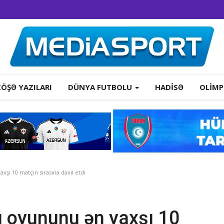
KÖŞƏ YAZILARI
DÜNYA FUTBOLU
HADISƏ
OLIMP
şı 10 matçın sırasına daxil etdi
 oyununu ən yaxşı 10