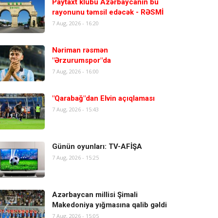
Paytaxt klubu Azərbaycanın bu
rayonunu təmsil edəcək - RƏSMİ
7 Aug, 2026 - 16:20
Nəriman rəsmən
"Ərzurumspor"da
7 Aug, 2026 - 16:00
"Qarabağ"dan Elvin açıqlaması
7 Aug, 2026 - 15:43
Günün oyunları: TV-AFİŞA
7 Aug, 2026 - 15:25
Azərbaycan millisi Şimali
Makedoniya yığmasına qalib gəldi
7 Aug, 2026 - 15:05