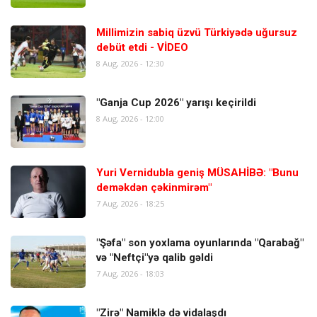
Millimizin sabiq üzvü Türkiyədə uğursuz
debüt etdi - VİDEO
8 Aug, 2026 - 12:30
"Ganja Cup 2026" yarışı keçirildi
8 Aug, 2026 - 12:00
Yuri Vernidubla geniş MÜSAHİBƏ: "Bunu
deməkdən çəkinmirəm"
7 Aug, 2026 - 18:25
"Şəfa" son yoxlama oyunlarında "Qarabağ"
və "Neftçi"yə qalib gəldi
7 Aug, 2026 - 18:03
"Zirə" Namiklə də vidalaşdı