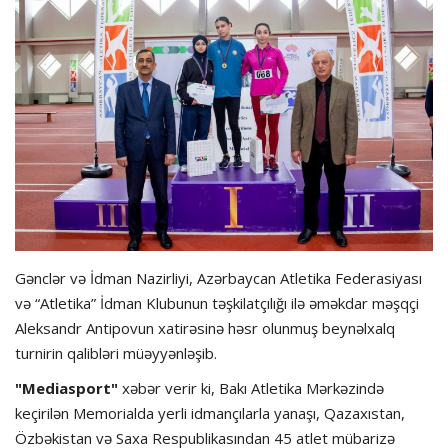
Hadisə
Olimpiada
Layihə
Formula 1
İdman növləri
Gənclər və İdman Nazirliyi, Azərbaycan Atletika Federasiyası
və “Atletika” İdman Klubunun təşkilatçılığı ilə əməkdar məşqçi
Aleksandr Antipovun xatirəsinə həsr olunmuş beynəlxalq
turnirin qalibləri müəyyənləşib.
"Mediasport"
xəbər verir ki, Bakı Atletika Mərkəzində
keçirilən Memorialda yerli idmançılarla yanaşı, Qazaxıstan,
Özbəkistan və Saxa Respublikasından 45 atlet mübarizə