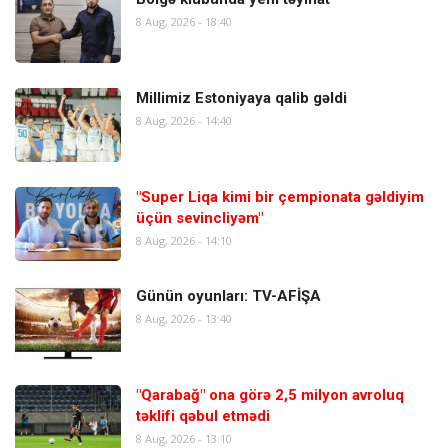
8 Aug, 2026 - 18:40
Millimiz Estoniyaya qalib gəldi
8 Aug, 2026 - 14:40
"Super Liqa kimi bir çempionata gəldiyim
üçün sevincliyəm"
8 Aug, 2026 - 14:10
Günün oyunları: TV-AFİŞA
8 Aug, 2026 - 13:40
"Qarabağ" ona görə 2,5 milyon avroluq
təklifi qəbul etmədi
8 Aug, 2026 - 13:10