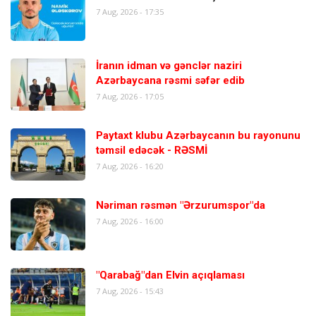
7 Aug, 2026 - 17:35
İranın idman və gənclər naziri
Azərbaycana rəsmi səfər edib
7 Aug, 2026 - 17:05
Paytaxt klubu Azərbaycanın bu rayonunu
təmsil edəcək - RƏSMİ
7 Aug, 2026 - 16:20
Nəriman rəsmən "Ərzurumspor"da
7 Aug, 2026 - 16:00
"Qarabağ"dan Elvin açıqlaması
7 Aug, 2026 - 15:43