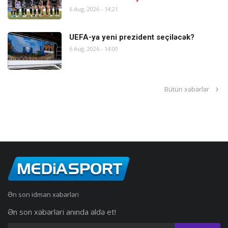
6 Aug, 2026 - 14:21
UEFA-ya yeni prezident seçiləcək?
6 Aug, 2026 - 14:00
Bütün xəbərlər
Ən son idman xəbərləri
Ən son xəbərləri anında əldə et!