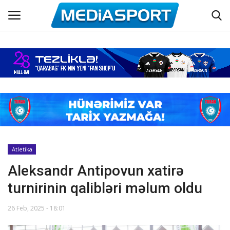
Əsas
Azərbaycan futbolu
Maraqlı
Əlaqə
Atletika
Aleksandr Antipovun xatirə
Haqqımızda
turnirinin qalibləri məlum oldu
Köşə yazıları
26 Feb, 2025 - 18:01
Dünya futbolu