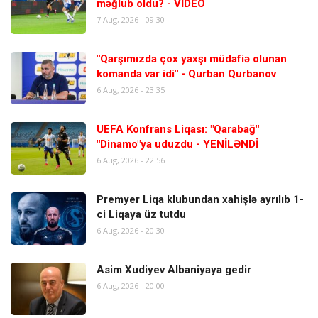
məğlub oldu? - VİDEO
7 Aug, 2026 - 09:30
"Qarşımızda çox yaxşı müdafiə olunan
komanda var idi" - Qurban Qurbanov
6 Aug, 2026 - 23:35
UEFA Konfrans Liqası: "Qarabağ"
"Dinamo"ya uduzdu - YENİLƏNDİ
6 Aug, 2026 - 22:56
Premyer Liqa klubundan xahişlə ayrılıb 1-
ci Liqaya üz tutdu
6 Aug, 2026 - 20:30
Asim Xudiyev Albaniyaya gedir
6 Aug, 2026 - 20:00