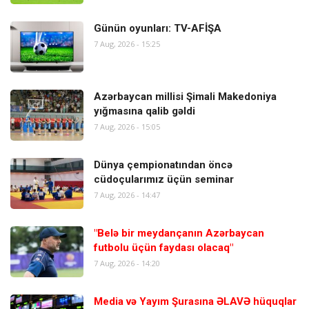
Günün oyunları: TV-AFİŞA
7 Aug, 2026 - 15:25
Azərbaycan millisi Şimali Makedoniya
yığmasına qalib gəldi
7 Aug, 2026 - 15:05
Dünya çempionatından öncə
cüdoçularımız üçün seminar
7 Aug, 2026 - 14:47
"Belə bir meydançanın Azərbaycan
futbolu üçün faydası olacaq"
7 Aug, 2026 - 14:20
Media və Yayım Şurasına ƏLAVƏ hüquqlar