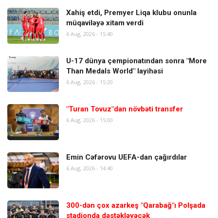
Xahiş etdi, Premyer Liqa klubu onunla
müqaviləyə xitam verdi
6 Aug, 2026 - 15:40
U-17 dünya çempionatından sonra "More
Than Medals World" layihəsi
6 Aug, 2026 - 15:20
"Turan Tovuz"dan növbəti transfer
6 Aug, 2026 - 15:00
Emin Cəfərovu UEFA-dan çağırdılar
6 Aug, 2026 - 14:40
300-dən çox azarkeş "Qarabağ"ı Polşada
stadionda dəstəkləyəcək