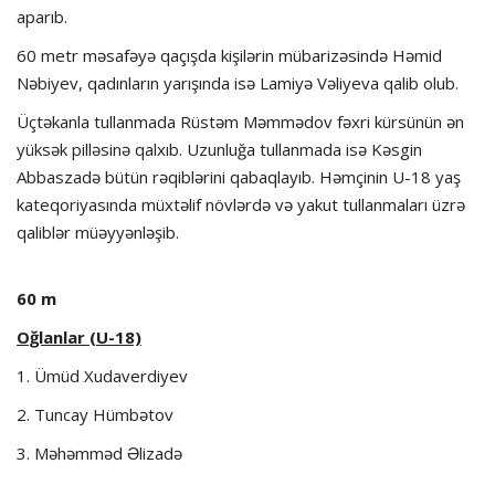
aparıb.
60 metr məsafəyə qaçışda kişilərin mübarizəsində Həmid
Nəbiyev, qadınların yarışında isə Lamiyə Vəliyeva qalib olub.
Üçtəkanla tullanmada Rüstəm Məmmədov fəxri kürsünün ən
yüksək pilləsinə qalxıb. Uzunluğa tullanmada isə Kəsgin
Abbaszadə bütün rəqiblərini qabaqlayıb. Həmçinin U-18 yaş
kateqoriyasında müxtəlif növlərdə və yakut tullanmaları üzrə
qaliblər müəyyənləşib.
60 m
Oğlanlar (U-18)
1. Ümüd Xudaverdiyev
2. Tuncay Hümbətov
3. Məhəmməd Əlizadə