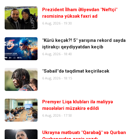
Prezident İlham Əliyevdən "Neftçi"
rəsmisinə yüksək fəxri ad
6 Aug, 2026 - 19:30
"Kürü keçək?! 5" yarışına rekord sayda
iştirakçı qeydiyyatdan keçib
6 Aug, 2026 - 18:40
"Səbail"də təqdimat keçiriləcək
6 Aug, 2026 - 18:15
Premyer Liqa klubları ilə maliyyə
məsələləri müzakirə edildi
6 Aug, 2026 - 17:50
Ukrayna mətbuatı "Qarabağ" və Qurban
Qurbanovdan geniş yazdı