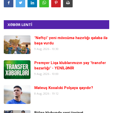
XƏBƏR LENTİ
"Neftçi" yeni mövsümə hazırlığı qələbə ilə
başa vurdu
9 Aug, 2026 - 10:30
Premyer Liqa klublarımızın yay "transfer
bazarlığı" - YENİLƏNİR
9 Aug, 2026 - 10:00
Mateuş Koxalski Polşaya qayıdır?
8 Aug, 2026 - 19:12
Bölgə klubunda yeni təyinat