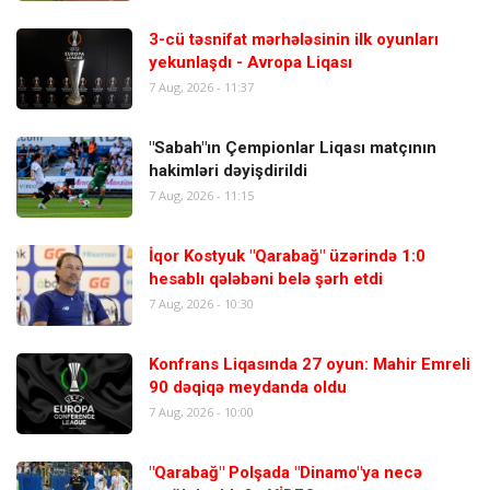
3-cü təsnifat mərhələsinin ilk oyunları
yekunlaşdı - Avropa Liqası
7 Aug, 2026 - 11:37
"Sabah"ın Çempionlar Liqası matçının
hakimləri dəyişdirildi
7 Aug, 2026 - 11:15
İqor Kostyuk "Qarabağ" üzərində 1:0
hesablı qələbəni belə şərh etdi
7 Aug, 2026 - 10:30
Konfrans Liqasında 27 oyun: Mahir Emreli
90 dəqiqə meydanda oldu
7 Aug, 2026 - 10:00
"Qarabağ" Polşada "Dinamo"ya necə