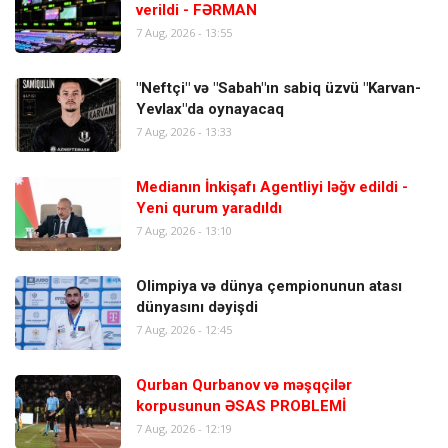
verildi - FƏRMAN
7 Aug, 2026 - 13:55
"Neftçi" və "Sabah"ın sabiq üzvü "Karvan-
Yevlax"da oynayacaq
7 Aug, 2026 - 13:33
Medianın İnkişafı Agentliyi ləğv edildi -
Yeni qurum yaradıldı
7 Aug, 2026 - 13:10
Olimpiya və dünya çempionunun atası
dünyasını dəyişdi
7 Aug, 2026 - 12:45
Qurban Qurbanov və məşqçilər
korpusunun ƏSAS PROBLEMİ
7 Aug, 2026 - 12:19