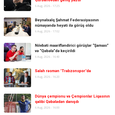
6 Aug, 2026 - 17:25
Beynəlxalq Şahmat Federasiyasının
nümayəndə heyəti ilə görüş oldu
6 Aug, 2026 - 17:02
Növbəti maarifləndirici görüşlər “Şamaxı”
və “Qəbələ”də keçirildi
6 Aug, 2026 - 16:40
Salah rəsmən "Trabzonspor"da
6 Aug, 2026 - 16:20
Dünya çempionu və Çempionlar Liqasının
qalibi Qəbələdən danışdı
6 Aug, 2026 - 16:00