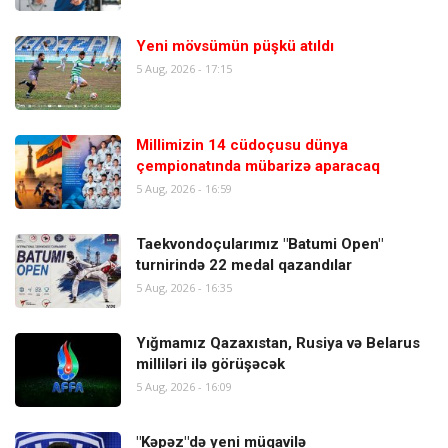
Yeni mövsümün püşkü atıldı
5 Aug, 2026 - 17:15
Millimizin 14 cüdoçusu dünya
çempionatında mübarizə aparacaq
5 Aug, 2026 - 16:59
Taekvondoçularımız "Batumi Open"
turnirində 22 medal qazandılar
5 Aug, 2026 - 16:35
Yığmamız Qazaxıstan, Rusiya və Belarus
milliləri ilə görüşəcək
5 Aug, 2026 - 16:09
"Kəpəz"də yeni müqavilə