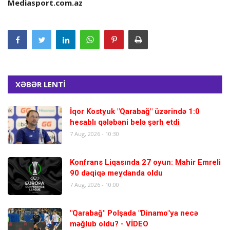
Mediasport.com.az
XƏBƏR LENTİ
İqor Kostyuk "Qarabağ" üzərində 1:0
hesablı qələbəni belə şərh etdi
7 Aug, 2026 - 10:30
Konfrans Liqasında 27 oyun: Mahir Emreli
90 dəqiqə meydanda oldu
7 Aug, 2026 - 10:00
"Qarabağ" Polşada "Dinamo"ya necə
məğlub oldu? - VİDEO