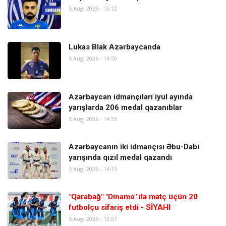
5 Aug, 2026 - 15:12
Lukas Blak Azərbaycanda
5 Aug, 2026 - 14:50
Azərbaycan idmançıları iyul ayında
yarışlarda 206 medal qazanıblar
5 Aug, 2026 - 14:33
Azərbaycanın iki idmançısı Əbu-Dabi
yarışında qızıl medal qazandı
5 Aug, 2026 - 14:15
"Qarabağ" "Dinamo" ilə matç üçün 20
futbolçu sifariş etdi - SİYAHI
5 Aug, 2026 - 13:57