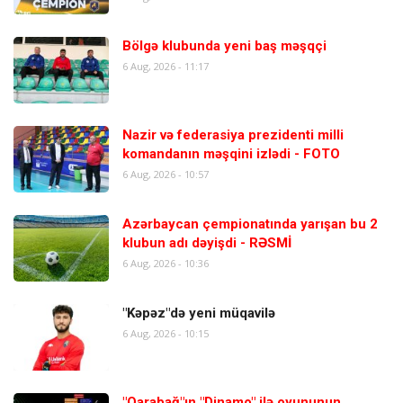
Bölgə klubunda yeni baş məşqçi
6 Aug, 2026 - 11:17
Nazir və federasiya prezidenti milli
komandanın məşqini izlədi - FOTO
6 Aug, 2026 - 10:57
Azərbaycan çempionatında yarışan bu 2
klubun adı dəyişdi - RƏSMİ
6 Aug, 2026 - 10:36
"Kəpəz"də yeni müqavilə
6 Aug, 2026 - 10:15
"Qarabağ"ın "Dinamo" ilə oyununun