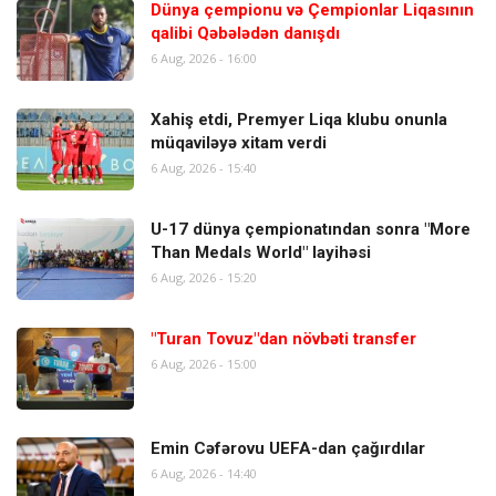
Dünya çempionu və Çempionlar Liqasının
qalibi Qəbələdən danışdı
6 Aug, 2026 - 16:00
Xahiş etdi, Premyer Liqa klubu onunla
müqaviləyə xitam verdi
6 Aug, 2026 - 15:40
U-17 dünya çempionatından sonra "More
Than Medals World" layihəsi
6 Aug, 2026 - 15:20
"Turan Tovuz"dan növbəti transfer
6 Aug, 2026 - 15:00
Emin Cəfərovu UEFA-dan çağırdılar
6 Aug, 2026 - 14:40