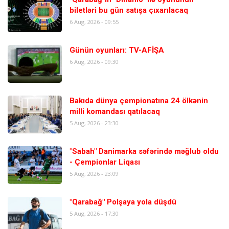
biletləri bu gün satışa çıxarılacaq
6 Aug, 2026 - 09:55
Günün oyunları: TV-AFİŞA
6 Aug, 2026 - 09:30
Bakıda dünya çempionatına 24 ölkənin
milli komandası qatılacaq
5 Aug, 2026 - 23:30
"Sabah" Danimarka səfərində məğlub oldu
- Çempionlar Liqası
5 Aug, 2026 - 23:09
"Qarabağ" Polşaya yola düşdü
5 Aug, 2026 - 17:30