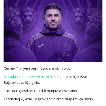
Hadisə
Olimpiada
Layihə
Formula 1
İdman növləri
"Şamaxı"nın yeni baş məşqçisi məlum olub.
Öncədən xəbər verdiyimiz kimi
, bölgə təmsilçisi Azər
Bağırovla razılığa gəlib.
Təcrübəli çalışdırıcı ilə 3 illik müqavilə imzalanıb.
Xatırladaq ki, Azər Bağırov son olaraq "Kəpəz"i çalışdırıb.