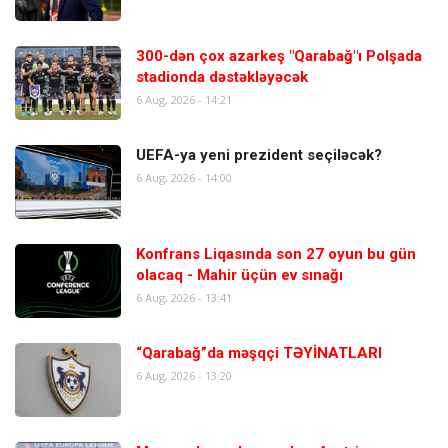
300-dən çox azarkeş "Qarabağ"ı Polşada
stadionda dəstəkləyəcək
6 Aug, 2026 - 14:21
UEFA-ya yeni prezident seçiləcək?
6 Aug, 2026 - 14:00
Konfrans Liqasında son 27 oyun bu gün
olacaq - Mahir üçün ev sınağı
6 Aug, 2026 - 13:41
“Qarabağ”da məşqçi TƏYİNATLARI
6 Aug, 2026 - 13:20