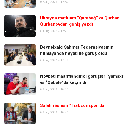
6 Aug, 2026 - 17:50
Ukrayna mətbuatı "Qarabağ" və Qurban
Qurbanovdan geniş yazdı
6 Aug, 2026 - 17:25
Beynəlxalq Şahmat Federasiyasının
nümayəndə heyəti ilə görüş oldu
6 Aug, 2026 - 17:02
Növbəti maarifləndirici görüşlər “Şamaxı”
və “Qəbələ”də keçirildi
6 Aug, 2026 - 16:40
Salah rəsmən "Trabzonspor"da
6 Aug, 2026 - 16:20