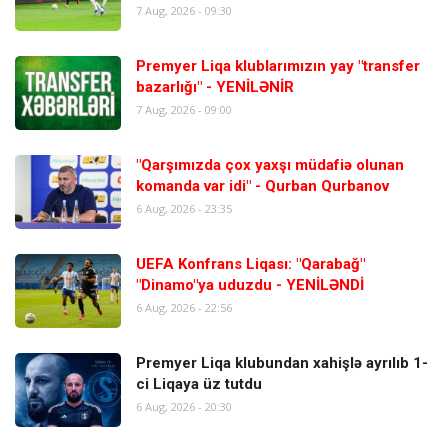
7 Aug, 2026 - 09:30
Premyer Liqa klublarımızın yay "transfer
bazarlığı" - YENİLƏNİR
7 Aug, 2026 - 09:00
"Qarşımızda çox yaxşı müdafiə olunan
komanda var idi" - Qurban Qurbanov
6 Aug, 2026 - 23:35
UEFA Konfrans Liqası: "Qarabağ"
"Dinamo"ya uduzdu - YENİLƏNDİ
6 Aug, 2026 - 22:56
Premyer Liqa klubundan xahişlə ayrılıb 1-
ci Liqaya üz tutdu
6 Aug, 2026 - 20:30