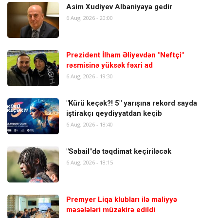
Asim Xudiyev Albaniyaya gedir
6 Aug, 2026 - 20:00
Prezident İlham Əliyevdən "Neftçi"
rəsmisinə yüksək fəxri ad
6 Aug, 2026 - 19:30
"Kürü keçək?! 5" yarışına rekord sayda
iştirakçı qeydiyyatdan keçib
6 Aug, 2026 - 18:40
"Səbail"də təqdimat keçiriləcək
6 Aug, 2026 - 18:15
Premyer Liqa klubları ilə maliyyə
məsələləri müzakirə edildi