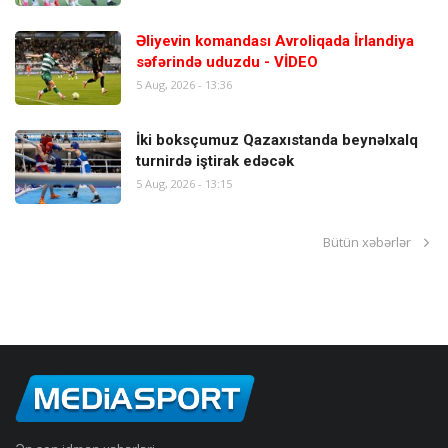
Əliyevin komandası Avroliqada İrlandiya
səfərində uduzdu - VİDEO
5 Aug, 2026 - 13:36
İki boksçumuz Qazaxıstanda beynəlxalq
turnirdə iştirak edəcək
5 Aug, 2026 - 13:15
Bütün xəbərlər