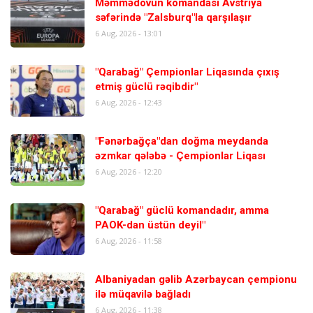
Məmmədovun komandası Avstriya
səfərində "Zalsburq"la qarşılaşır
6 Aug, 2026 - 13:01
"Qarabağ" Çempionlar Liqasında çıxış
etmiş güclü rəqibdir"
6 Aug, 2026 - 12:43
"Fənərbağça"dan doğma meydanda
əzmkar qələbə - Çempionlar Liqası
6 Aug, 2026 - 12:20
"Qarabağ" güclü komandadır, amma
PAOK-dan üstün deyil"
6 Aug, 2026 - 11:58
Albaniyadan gəlib Azərbaycan çempionu
ilə müqavilə bağladı
6 Aug, 2026 - 11:38