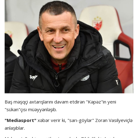
Hadisə
Olimpiada
Layihə
Formula 1
İdman növləri
Baş məşqçi axtarışlarını davam etdirən "Kəpəz"in yeni
"sükan"çısı müəyyənləşib.
"Mediasport"
xəbər verir ki, "sarı-göylər" Zoran Vasilyeviçlə
anlaşıblar.