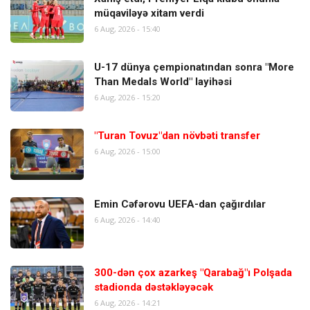
müqaviləyə xitam verdi
6 Aug, 2026 - 15:40
U-17 dünya çempionatından sonra "More
Than Medals World" layihəsi
6 Aug, 2026 - 15:20
"Turan Tovuz"dan növbəti transfer
6 Aug, 2026 - 15:00
Emin Cəfərovu UEFA-dan çağırdılar
6 Aug, 2026 - 14:40
300-dən çox azarkeş "Qarabağ"ı Polşada
stadionda dəstəkləyəcək
6 Aug, 2026 - 14:21