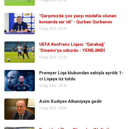
"Qarşımızda çox yaxşı müdafiə olunan
komanda var idi" - Qurban Qurbanov
6 Aug, 2026 - 23:35
UEFA Konfrans Liqası: "Qarabağ"
"Dinamo"ya uduzdu - YENİLƏNDİ
6 Aug, 2026 - 22:56
Premyer Liqa klubundan xahişlə ayrılıb 1-
ci Liqaya üz tutdu
6 Aug, 2026 - 20:30
Asim Xudiyev Albaniyaya gedir
6 Aug, 2026 - 20:00