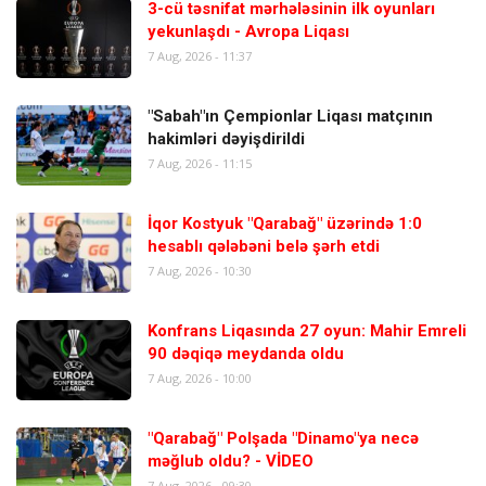
3-cü təsnifat mərhələsinin ilk oyunları
yekunlaşdı - Avropa Liqası
7 Aug, 2026 - 11:37
"Sabah"ın Çempionlar Liqası matçının
hakimləri dəyişdirildi
7 Aug, 2026 - 11:15
İqor Kostyuk "Qarabağ" üzərində 1:0
hesablı qələbəni belə şərh etdi
7 Aug, 2026 - 10:30
Konfrans Liqasında 27 oyun: Mahir Emreli
90 dəqiqə meydanda oldu
7 Aug, 2026 - 10:00
"Qarabağ" Polşada "Dinamo"ya necə
məğlub oldu? - VİDEO
7 Aug, 2026 - 09:30