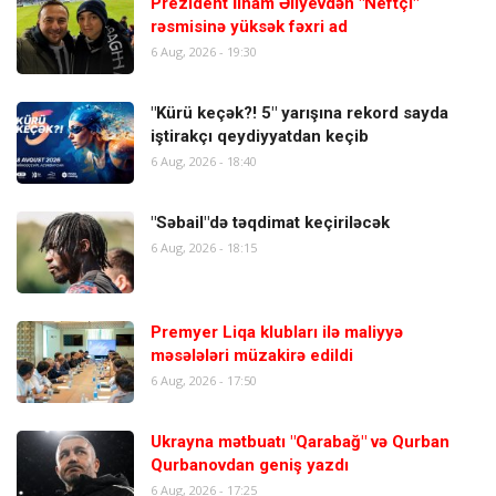
Prezident İlham Əliyevdən "Neftçi"
rəsmisinə yüksək fəxri ad
6 Aug, 2026 - 19:30
"Kürü keçək?! 5" yarışına rekord sayda
iştirakçı qeydiyyatdan keçib
6 Aug, 2026 - 18:40
"Səbail"də təqdimat keçiriləcək
6 Aug, 2026 - 18:15
Premyer Liqa klubları ilə maliyyə
məsələləri müzakirə edildi
6 Aug, 2026 - 17:50
Ukrayna mətbuatı "Qarabağ" və Qurban
Qurbanovdan geniş yazdı
6 Aug, 2026 - 17:25