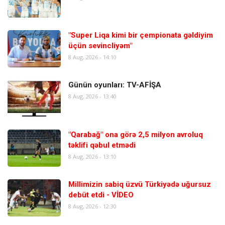
"Super Liqa kimi bir çempionata gəldiyim
üçün sevincliyəm"
8 Aug, 2026 - 14:10
Günün oyunları: TV-AFİŞA
8 Aug, 2026 - 13:40
"Qarabağ" ona görə 2,5 milyon avroluq
təklifi qəbul etmədi
8 Aug, 2026 - 13:10
Millimizin sabiq üzvü Türkiyədə uğursuz
debüt etdi - VİDEO
8 Aug, 2026 - 12:30