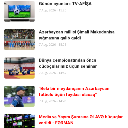
Günün oyunları: TV-AFİŞA
7 Aug, 2026 - 15:25
Azərbaycan millisi Şimali Makedoniya
yığmasına qalib gəldi
7 Aug, 2026 - 15:05
Dünya çempionatından öncə
cüdoçularımız üçün seminar
7 Aug, 2026 - 14:47
"Belə bir meydançanın Azərbaycan
futbolu üçün faydası olacaq"
7 Aug, 2026 - 14:20
Media və Yayım Şurasına ƏLAVƏ hüquqlar
verildi - FƏRMAN