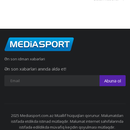
Ən son idman xəbərləri
Ən son xəbərləri anında əldə et!
Abunə ol
2025 Mediasport.com.az Müəllif hüquqları qorunur. Məlumatdan
istifadə etdikdə istinad mütləqdir. Məlumat internet səhifələrində
istifadə edildikdə müvafiq keçidin qoyulması mütləqdir.