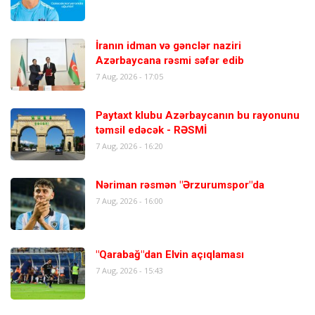
İranın idman və gənclər naziri
Azərbaycana rəsmi səfər edib
7 Aug, 2026 - 17:05
Paytaxt klubu Azərbaycanın bu rayonunu
təmsil edəcək - RƏSMİ
7 Aug, 2026 - 16:20
Nəriman rəsmən "Ərzurumspor"da
7 Aug, 2026 - 16:00
"Qarabağ"dan Elvin açıqlaması
7 Aug, 2026 - 15:43