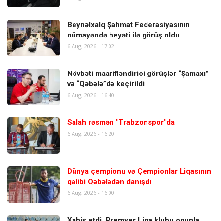
Beynəlxalq Şahmat Federasiyasının
nümayəndə heyəti ilə görüş oldu
6 Aug, 2026 - 17:02
Növbəti maarifləndirici görüşlər “Şamaxı”
və “Qəbələ”də keçirildi
6 Aug, 2026 - 16:40
Salah rəsmən "Trabzonspor"da
6 Aug, 2026 - 16:20
Dünya çempionu və Çempionlar Liqasının
qalibi Qəbələdən danışdı
6 Aug, 2026 - 16:00
Xahiş etdi, Premyer Liqa klubu onunla