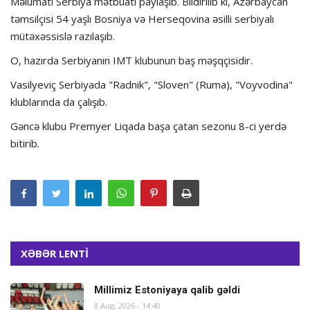
Məlumatı Serbiya mətbuatı paylaşıb. Bildirilib ki, Azərbaycan
təmsilçisi 54 yaşlı Bosniya və Herseqovina əsilli serbiyalı
mütəxəssislə razılaşıb.
O, hazırda Serbiyanın IMT klubunun baş məşqçisidir.
Vasilyeviç Serbiyada "Radnik", "Sloven" (Ruma), "Voyvodina"
klublarında da çalışıb.
Gəncə klubu Premyer Liqada başa çatan sezonu 8-ci yerdə
bitirib.
XƏBƏR LENTİ
Millimiz Estoniyaya qalib gəldi
8 Aug, 2026 - 14:40