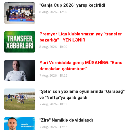
"Ganja Cup 2026" yarışı keçirildi
8 Aug, 2026 - 12:00
Premyer Liqa klublarımızın yay "transfer
bazarlığı" - YENİLƏNİR
8 Aug, 2026 - 10:00
Yuri Vernidubla geniş MÜSAHİBƏ: "Bunu
deməkdən çəkinmirəm"
7 Aug, 2026 - 18:25
"Şəfa" son yoxlama oyunlarında "Qarabağ"
və "Neftçi"yə qalib gəldi
7 Aug, 2026 - 18:03
"Zirə" Namiklə də vidalaşdı
7 Aug, 2026 - 17:35