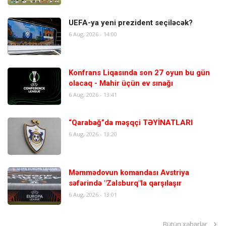
UEFA-ya yeni prezident seçiləcək?
6 Aug, 2026 - 14:00
Konfrans Liqasında son 27 oyun bu gün
olacaq - Mahir üçün ev sınağı
6 Aug, 2026 - 13:41
“Qarabağ”da məşqçi TƏYİNATLARI
6 Aug, 2026 - 13:20
Məmmədovun komandası Avstriya
səfərində "Zalsburq"la qarşılaşır
6 Aug, 2026 - 13:01
Bütün xəbərlər