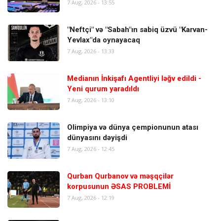
7 Aug, 2026 - 13:55
"Neftçi" və "Sabah"ın sabiq üzvü "Karvan-
Yevlax"da oynayacaq
7 Aug, 2026 - 13:33
Medianın İnkişafı Agentliyi ləğv edildi -
Yeni qurum yaradıldı
7 Aug, 2026 - 13:10
Olimpiya və dünya çempionunun atası
dünyasını dəyişdi
7 Aug, 2026 - 12:45
Qurban Qurbanov və məşqçilər
korpusunun ƏSAS PROBLEMİ
7 Aug, 2026 - 12:19