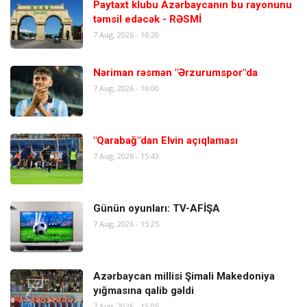
Paytaxt klubu Azərbaycanın bu rayonunu
təmsil edəcək - RƏSMİ
7 Aug, 2026 - 16:20
Nəriman rəsmən "Ərzurumspor"da
7 Aug, 2026 - 16:00
"Qarabağ"dan Elvin açıqlaması
7 Aug, 2026 - 15:43
Günün oyunları: TV-AFİŞA
7 Aug, 2026 - 15:25
Azərbaycan millisi Şimali Makedoniya
yığmasına qalib gəldi
7 Aug, 2026 - 15:05