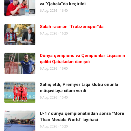
və “Qəbələ”də keçirildi
6 Aug, 2026 - 16:40
Salah rəsmən "Trabzonspor"da
6 Aug, 2026 - 16:20
Dünya çempionu və Çempionlar Liqasının
qalibi Qəbələdən danışdı
6 Aug, 2026 - 16:00
Xahiş etdi, Premyer Liqa klubu onunla
müqaviləyə xitam verdi
6 Aug, 2026 - 15:40
U-17 dünya çempionatından sonra "More
Than Medals World" layihəsi
6 Aug, 2026 - 15:20