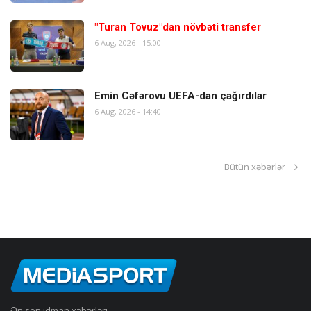
"Turan Tovuz"dan növbəti transfer
6 Aug, 2026 - 15:00
Emin Cəfərovu UEFA-dan çağırdılar
6 Aug, 2026 - 14:40
Bütün xəbərlər
Ən son idman xəbərləri