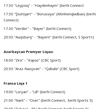
17:30 "Leypsiq" - "Haydenhaym" (beIN Connect
17:30 "Ştuttqart" - "Borussiya" (Mönhenqladbax) (beIN
Connect)
17:30 "Verder" - "Bayer" (beIN Connect)
20:30 "Auqsburq" - "Bayern" (beIN Connect, S Sport+)
Azərbaycan Premyer Liqası
18:00 "Zirə" - "Kəpəz" (CBC Sport)
20:30 "Araz-Naxçıvan" - "Qəbələ" (CBC Sport)
Fransa Liqa 1
19:00 "Loryan" - "Lill" (beIN Connect)
21:00 "Nant" - "Oser" (beIN Connect, beIN Sports 5)
23:05 "Tuluza" - PSJ (beIN Connect, beIN Sports 3)