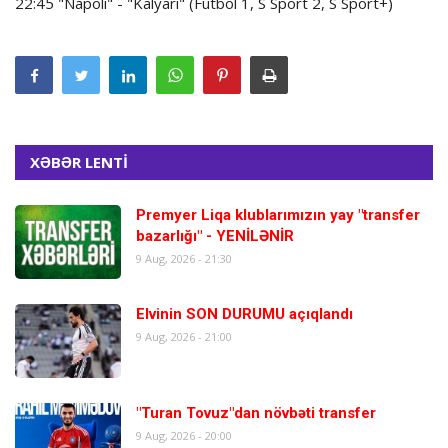
22:45 "Napoli" - "Kalyari" (Futbol 1, S Sport 2, S Sport+)
XƏBƏR LENTİ
Premyer Liqa klublarımızın yay "transfer
bazarlığı" - YENİLƏNİR
9 Aug, 2026 - 21:30
Elvinin SON DURUMU açıqlandı
9 Aug, 2026 - 21:00
"Turan Tovuz"dan növbəti transfer
9 Aug, 2026 - 20:00