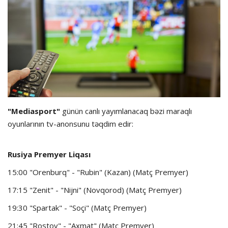
Dünya futbolu
Olimpiada
Layihə
Formula 1
"Mediasport"
günün canlı yayımlanacaq bəzi maraqlı
oyunlarının tv-anonsunu təqdim edir:
İdman növləri
Rusiya Premyer Liqası
15:00 "Orenburq" - "Rubin" (Kazan) (Matç Premyer)
17:15 "Zenit" - "Nijni" (Novqorod) (Matç Premyer)
19:30 "Spartak" - "Soçi" (Matç Premyer)
21:45 "Rostov" - "Axmat" (Matç Premyer)