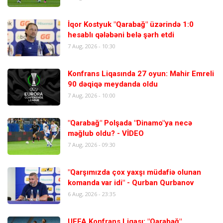
İqor Kostyuk "Qarabağ" üzərində 1:0
hesablı qələbəni belə şərh etdi
7 Aug, 2026 - 10:30
Konfrans Liqasında 27 oyun: Mahir Emreli
90 dəqiqə meydanda oldu
7 Aug, 2026 - 10:00
"Qarabağ" Polşada "Dinamo"ya necə
məğlub oldu? - VİDEO
7 Aug, 2026 - 09:30
"Qarşımızda çox yaxşı müdafiə olunan
komanda var idi" - Qurban Qurbanov
6 Aug, 2026 - 23:35
UEFA Konfrans Liqası: "Qarabağ"