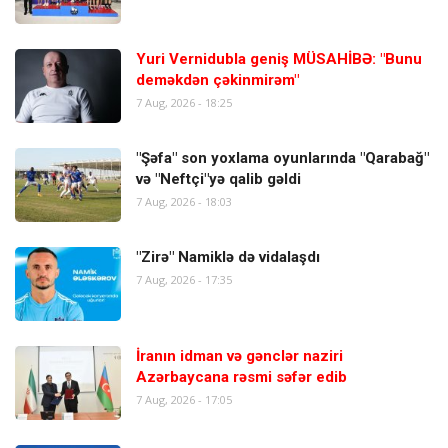
Yuri Vernidubla geniş MÜSAHİBƏ: "Bunu
deməkdən çəkinmirəm"
7 Aug, 2026 - 18:25
"Şəfa" son yoxlama oyunlarında "Qarabağ"
və "Neftçi"yə qalib gəldi
7 Aug, 2026 - 18:03
"Zirə" Namiklə də vidalaşdı
7 Aug, 2026 - 17:35
İranın idman və gənclər naziri
Azərbaycana rəsmi səfər edib
7 Aug, 2026 - 17:05