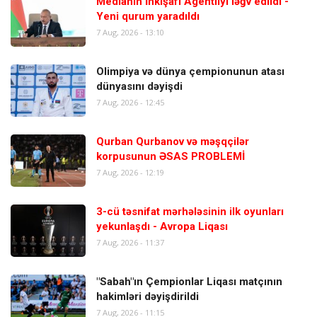
Medianın İnkişafı Agentliyi ləğv edildi -
Yeni qurum yaradıldı
7 Aug, 2026 - 13:10
Olimpiya və dünya çempionunun atası
dünyasını dəyişdi
7 Aug, 2026 - 12:45
Qurban Qurbanov və məşqçilər
korpusunun ƏSAS PROBLEMİ
7 Aug, 2026 - 12:19
3-cü təsnifat mərhələsinin ilk oyunları
yekunlaşdı - Avropa Liqası
7 Aug, 2026 - 11:37
"Sabah"ın Çempionlar Liqası matçının
hakimləri dəyişdirildi
7 Aug, 2026 - 11:15