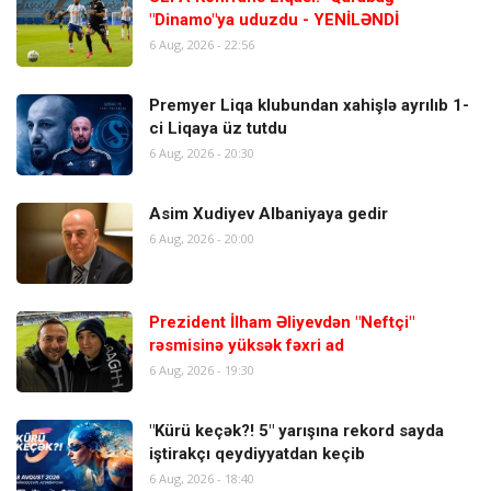
"Dinamo"ya uduzdu - YENİLƏNDİ
6 Aug, 2026 - 22:56
Premyer Liqa klubundan xahişlə ayrılıb 1-
ci Liqaya üz tutdu
6 Aug, 2026 - 20:30
Asim Xudiyev Albaniyaya gedir
6 Aug, 2026 - 20:00
Prezident İlham Əliyevdən "Neftçi"
rəsmisinə yüksək fəxri ad
6 Aug, 2026 - 19:30
"Kürü keçək?! 5" yarışına rekord sayda
iştirakçı qeydiyyatdan keçib
6 Aug, 2026 - 18:40