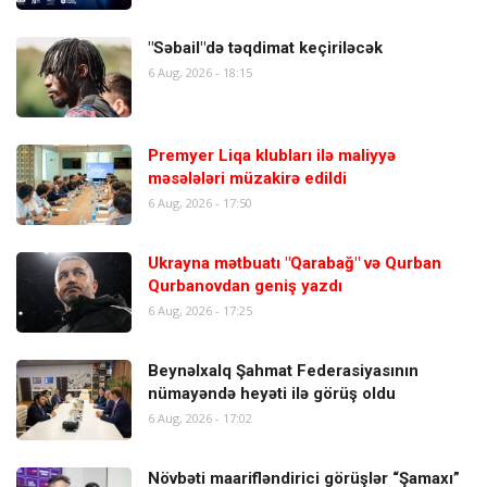
"Səbail"də təqdimat keçiriləcək
6 Aug, 2026 - 18:15
Premyer Liqa klubları ilə maliyyə
məsələləri müzakirə edildi
6 Aug, 2026 - 17:50
Ukrayna mətbuatı "Qarabağ" və Qurban
Qurbanovdan geniş yazdı
6 Aug, 2026 - 17:25
Beynəlxalq Şahmat Federasiyasının
nümayəndə heyəti ilə görüş oldu
6 Aug, 2026 - 17:02
Növbəti maarifləndirici görüşlər “Şamaxı”