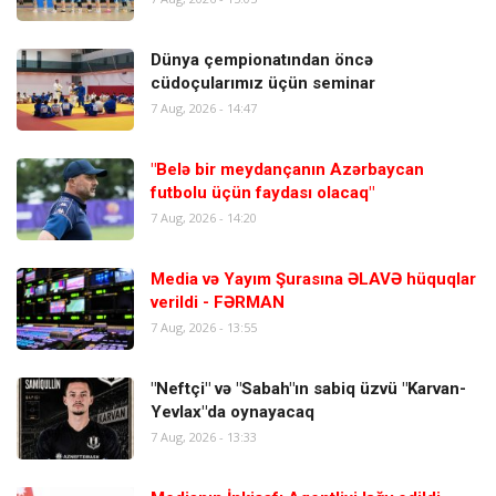
Dünya çempionatından öncə
cüdoçularımız üçün seminar
7 Aug, 2026 - 14:47
"Belə bir meydançanın Azərbaycan
futbolu üçün faydası olacaq"
7 Aug, 2026 - 14:20
Media və Yayım Şurasına ƏLAVƏ hüquqlar
verildi - FƏRMAN
7 Aug, 2026 - 13:55
"Neftçi" və "Sabah"ın sabiq üzvü "Karvan-
Yevlax"da oynayacaq
7 Aug, 2026 - 13:33