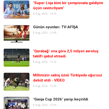
"Super Liqa kimi bir çempionata gəldiyim
üçün sevincliyəm"
8 Aug, 2026 - 14:10
Günün oyunları: TV-AFİŞA
8 Aug, 2026 - 13:40
"Qarabağ" ona görə 2,5 milyon avroluq
təklifi qəbul etmədi
8 Aug, 2026 - 13:10
Millimizin sabiq üzvü Türkiyədə uğursuz
debüt etdi - VİDEO
8 Aug, 2026 - 12:30
"Ganja Cup 2026" yarışı keçirildi
8 Aug, 2026 - 12:00