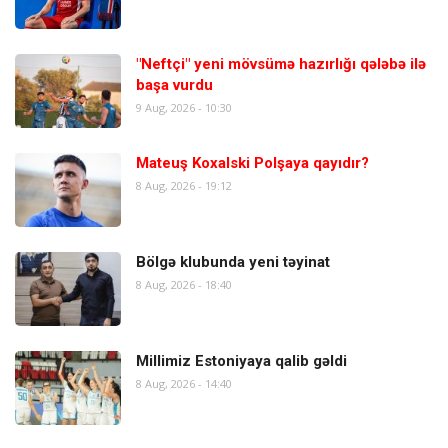
"Neftçi" yeni mövsümə hazırlığı qələbə ilə
başa vurdu
9 Aug, 2026 - 10:30
Mateuş Koxalski Polşaya qayıdır?
8 Aug, 2026 - 19:12
Bölgə klubunda yeni təyinat
8 Aug, 2026 - 18:40
Millimiz Estoniyaya qalib gəldi
8 Aug, 2026 - 14:40