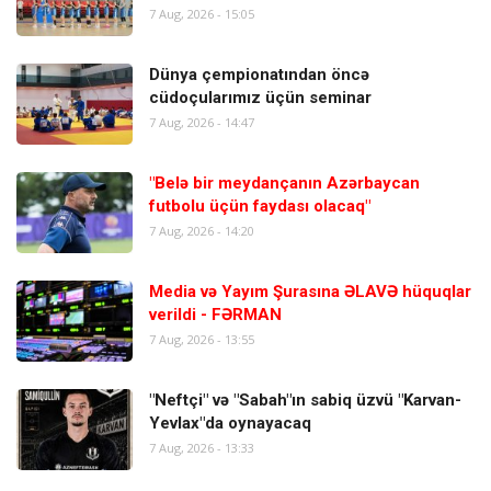
7 Aug, 2026 - 15:05
Dünya çempionatından öncə
cüdoçularımız üçün seminar
7 Aug, 2026 - 14:47
"Belə bir meydançanın Azərbaycan
futbolu üçün faydası olacaq"
7 Aug, 2026 - 14:20
Media və Yayım Şurasına ƏLAVƏ hüquqlar
verildi - FƏRMAN
7 Aug, 2026 - 13:55
"Neftçi" və "Sabah"ın sabiq üzvü "Karvan-
Yevlax"da oynayacaq
7 Aug, 2026 - 13:33