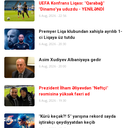
UEFA Konfrans Liqası: "Qarabağ"
"Dinamo"ya uduzdu - YENİLƏNDİ
6 Aug, 2026 - 22:56
Premyer Liqa klubundan xahişlə ayrılıb 1-
ci Liqaya üz tutdu
6 Aug, 2026 - 20:30
Asim Xudiyev Albaniyaya gedir
6 Aug, 2026 - 20:00
Prezident İlham Əliyevdən "Neftçi"
rəsmisinə yüksək fəxri ad
6 Aug, 2026 - 19:30
"Kürü keçək?! 5" yarışına rekord sayda
iştirakçı qeydiyyatdan keçib