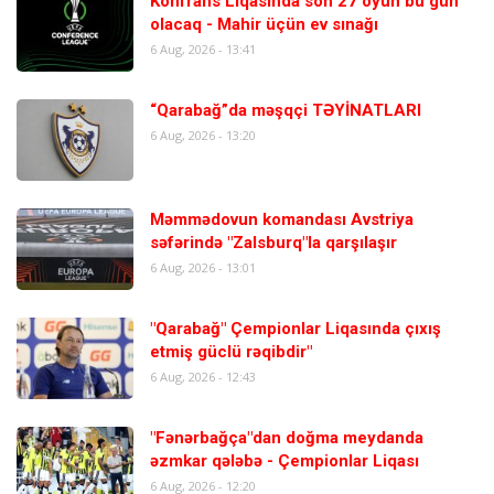
Konfrans Liqasında son 27 oyun bu gün
olacaq - Mahir üçün ev sınağı
6 Aug, 2026 - 13:41
“Qarabağ”da məşqçi TƏYİNATLARI
6 Aug, 2026 - 13:20
Məmmədovun komandası Avstriya
səfərində "Zalsburq"la qarşılaşır
6 Aug, 2026 - 13:01
"Qarabağ" Çempionlar Liqasında çıxış
etmiş güclü rəqibdir"
6 Aug, 2026 - 12:43
"Fənərbağça"dan doğma meydanda
əzmkar qələbə - Çempionlar Liqası
6 Aug, 2026 - 12:20