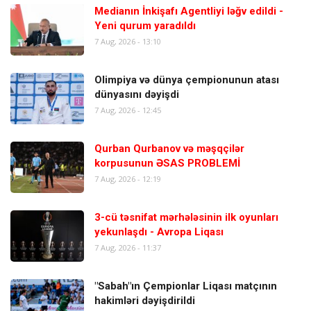
Medianın İnkişafı Agentliyi ləğv edildi -
Yeni qurum yaradıldı
7 Aug, 2026 - 13:10
Olimpiya və dünya çempionunun atası
dünyasını dəyişdi
7 Aug, 2026 - 12:45
Qurban Qurbanov və məşqçilər
korpusunun ƏSAS PROBLEMİ
7 Aug, 2026 - 12:19
3-cü təsnifat mərhələsinin ilk oyunları
yekunlaşdı - Avropa Liqası
7 Aug, 2026 - 11:37
"Sabah"ın Çempionlar Liqası matçının
hakimləri dəyişdirildi