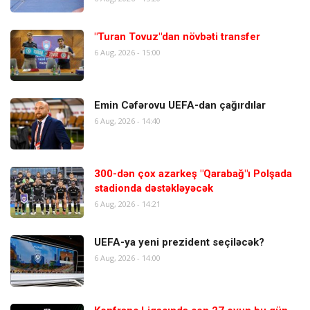
"Turan Tovuz"dan növbəti transfer
6 Aug, 2026 - 15:00
Emin Cəfərovu UEFA-dan çağırdılar
6 Aug, 2026 - 14:40
300-dən çox azarkeş "Qarabağ"ı Polşada
stadionda dəstəkləyəcək
6 Aug, 2026 - 14:21
UEFA-ya yeni prezident seçiləcək?
6 Aug, 2026 - 14:00