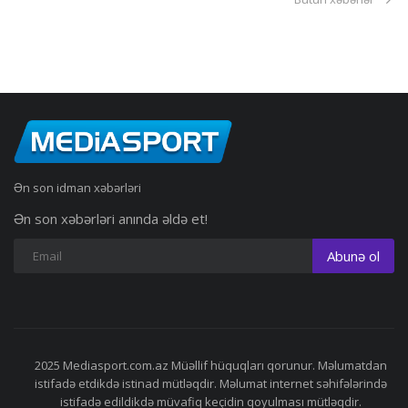
Ən son idman xəbərləri
Ən son xəbərləri anında əldə et!
Abunə ol
2025 Mediasport.com.az Müəllif hüquqları qorunur. Məlumatdan
istifadə etdikdə istinad mütləqdir. Məlumat internet səhifələrində
istifadə edildikdə müvafiq keçidin qoyulması mütləqdir.