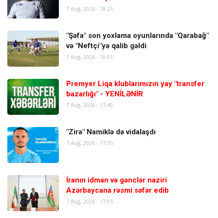
7 Aug, 2026 - 18:25
"Şəfa" son yoxlama oyunlarında "Qarabağ"
və "Neftçi"yə qalib gəldi
7 Aug, 2026 - 18:03
Premyer Liqa klublarımızın yay "transfer
bazarlığı" - YENİLƏNİR
7 Aug, 2026 - 17:40
"Zirə" Namiklə də vidalaşdı
7 Aug, 2026 - 17:35
İranın idman və gənclər naziri
Azərbaycana rəsmi səfər edib
7 Aug, 2026 - 17:05