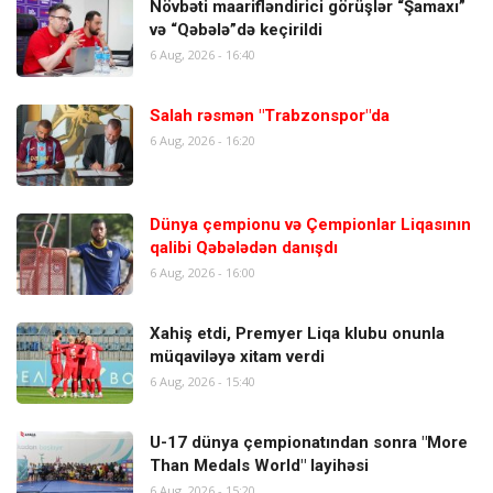
Növbəti maarifləndirici görüşlər “Şamaxı”
və “Qəbələ”də keçirildi
6 Aug, 2026 - 16:40
Salah rəsmən "Trabzonspor"da
6 Aug, 2026 - 16:20
Dünya çempionu və Çempionlar Liqasının
qalibi Qəbələdən danışdı
6 Aug, 2026 - 16:00
Xahiş etdi, Premyer Liqa klubu onunla
müqaviləyə xitam verdi
6 Aug, 2026 - 15:40
U-17 dünya çempionatından sonra "More
Than Medals World" layihəsi
6 Aug, 2026 - 15:20