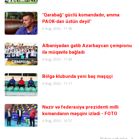
"Qarabağ" güclü komandadır, amma
PAOK-dan üstün deyil"
6 Aug, 2026 - 11:58
Albaniyadan gəlib Azərbaycan çempionu
ilə müqavilə bağladı
6 Aug, 2026 - 11:38
Bölgə klubunda yeni baş məşqçi
6 Aug, 2026 - 11:17
Nazir və federasiya prezidenti milli
komandanın məşqini izlədi - FOTO
6 Aug, 2026 - 10:57
Bütün xəbərlər