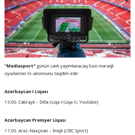
Hadisə
Olimpiada
Layihə
Formula 1
"Mediasport"
günün canlı yayımlanacaq bəzi maraqlı
oyunlarının tv-anonsunu təqdim edir:
İdman növləri
Azərbaycan I Liqası
15.00. Cəbrayıl – Difai (Liqa I/Liqa II, Youtube)
Azərbaycan Premyer Liqası
17.00. Araz-Naxçıvan – İmişli (CBC Sport)