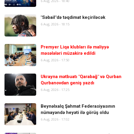
6 Aug, 2026 - 18:40
"Səbail"də təqdimat keçiriləcək
6 Aug, 2026 - 18:15
Premyer Liqa klubları ilə maliyyə
məsələləri müzakirə edildi
6 Aug, 2026 - 17:50
Ukrayna mətbuatı "Qarabağ" və Qurban
Qurbanovdan geniş yazdı
6 Aug, 2026 - 17:25
Beynəlxalq Şahmat Federasiyasının
nümayəndə heyəti ilə görüş oldu
6 Aug, 2026 - 17:02