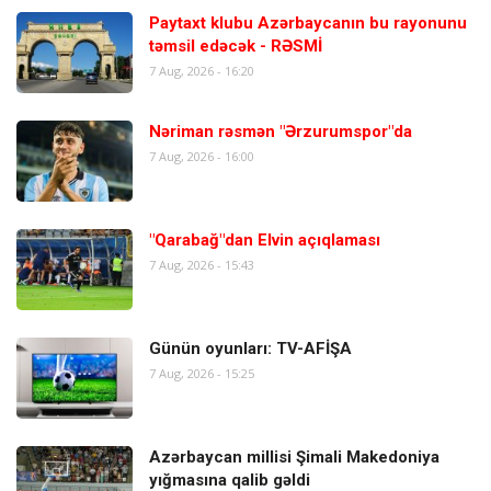
Paytaxt klubu Azərbaycanın bu rayonunu
təmsil edəcək - RƏSMİ
7 Aug, 2026 - 16:20
Nəriman rəsmən "Ərzurumspor"da
7 Aug, 2026 - 16:00
"Qarabağ"dan Elvin açıqlaması
7 Aug, 2026 - 15:43
Günün oyunları: TV-AFİŞA
7 Aug, 2026 - 15:25
Azərbaycan millisi Şimali Makedoniya
yığmasına qalib gəldi