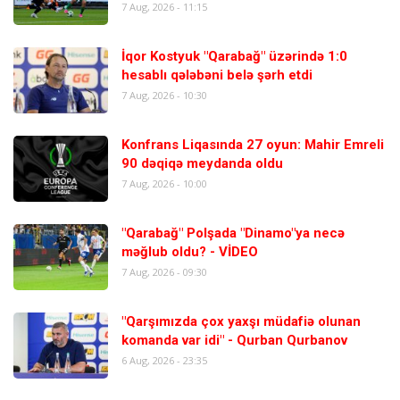
7 Aug, 2026 - 11:15
İqor Kostyuk "Qarabağ" üzərində 1:0
hesablı qələbəni belə şərh etdi
7 Aug, 2026 - 10:30
Konfrans Liqasında 27 oyun: Mahir Emreli
90 dəqiqə meydanda oldu
7 Aug, 2026 - 10:00
"Qarabağ" Polşada "Dinamo"ya necə
məğlub oldu? - VİDEO
7 Aug, 2026 - 09:30
"Qarşımızda çox yaxşı müdafiə olunan
komanda var idi" - Qurban Qurbanov
6 Aug, 2026 - 23:35