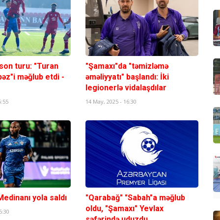
 son turu: "Turan
"Şamaxı"da "təmizləmə
əz"i məğlub etdi -
əməliyyatı" başlandı: İki
legionerlə vidalaşdılar
5:55
14 May, 2025 - 16:30
edinanı yola saldı
"Qarabağ" "Sabah"a məğlub
oldu, "Şamaxı" Yevlax
5:30
səfərində uduzdu