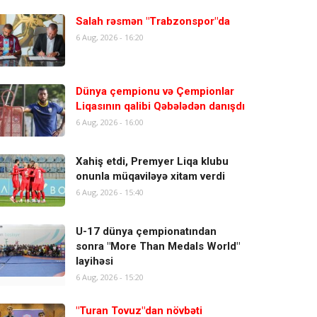
Salah rəsmən "Trabzonspor"da
6 Aug, 2026 - 16:20
Dünya çempionu və Çempionlar
Liqasının qalibi Qəbələdən danışdı
6 Aug, 2026 - 16:00
Xahiş etdi, Premyer Liqa klubu
onunla müqaviləyə xitam verdi
6 Aug, 2026 - 15:40
U-17 dünya çempionatından
sonra "More Than Medals World"
layihəsi
6 Aug, 2026 - 15:20
"Turan Tovuz"dan növbəti