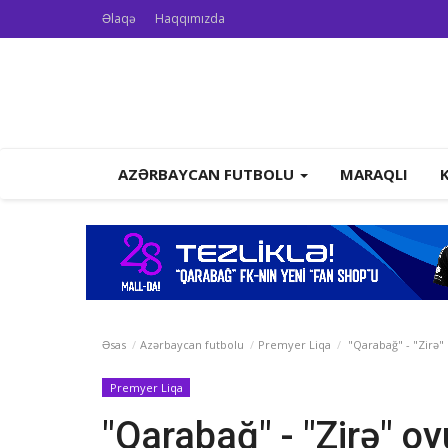
Əlaqə
Haqqımızda
AZƏRBAYCAN FUTBOLU
MARAQLI
Əsas
Azərbaycan futbolu
Premyer Liqa
"Qarabağ" - "Zirə"
Premyer Liqa
"Qarabağ" - "Zirə" o