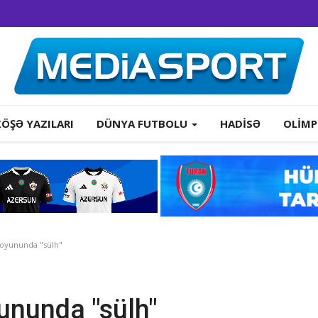
KÖŞƏ YAZILARI
DÜNYA FUTBOLU
HADISƏ
OLIMP
 oyununda "sülh"
yununda "sülh"