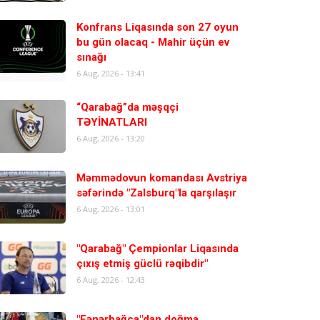
Konfrans Liqasında son 27 oyun
bu gün olacaq - Mahir üçün ev
sınağı
6 Aug, 2026 - 13:41
“Qarabağ”da məşqçi
TƏYİNATLARI
6 Aug, 2026 - 13:20
Məmmədovun komandası Avstriya
səfərində "Zalsburq"la qarşılaşır
6 Aug, 2026 - 13:01
"Qarabağ" Çempionlar Liqasında
çıxış etmiş güclü rəqibdir"
6 Aug, 2026 - 12:43
"Fənərbağça"dan doğma