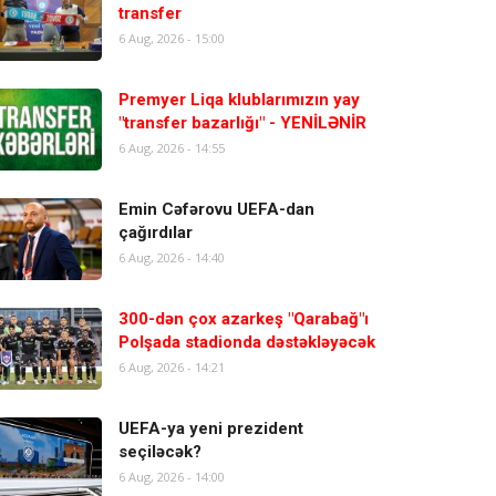
transfer
6 Aug, 2026 - 15:00
Premyer Liqa klublarımızın yay
"transfer bazarlığı" - YENİLƏNİR
6 Aug, 2026 - 14:55
Emin Cəfərovu UEFA-dan
çağırdılar
6 Aug, 2026 - 14:40
300-dən çox azarkeş "Qarabağ"ı
Polşada stadionda dəstəkləyəcək
6 Aug, 2026 - 14:21
UEFA-ya yeni prezident
seçiləcək?
6 Aug, 2026 - 14:00