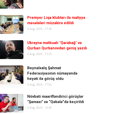
Premyer Liqa klubları ilə maliyyə
məsələləri müzakirə edildi
6 Aug, 2026 - 17:50
Ukrayna mətbuatı "Qarabağ" və
Qurban Qurbanovdan geniş yazdı
6 Aug, 2026 - 17:25
Beynəlxalq Şahmat
Federasiyasının nümayəndə
heyəti ilə görüş oldu
6 Aug, 2026 - 17:02
Növbəti maarifləndirici görüşlər
“Şamaxı” və “Qəbələ”də keçirildi
6 Aug, 2026 - 16:40