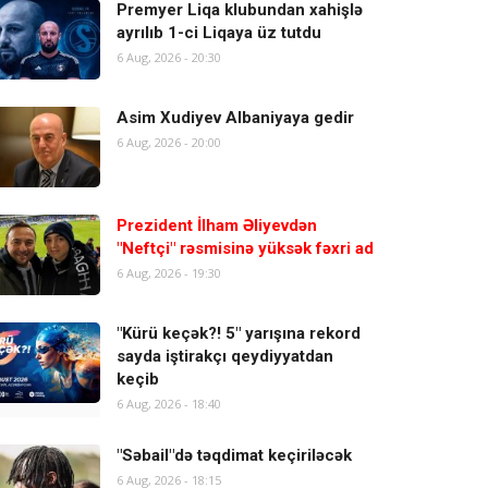
Premyer Liqa klubundan xahişlə
ayrılıb 1-ci Liqaya üz tutdu
6 Aug, 2026 - 20:30
Asim Xudiyev Albaniyaya gedir
6 Aug, 2026 - 20:00
Prezident İlham Əliyevdən
"Neftçi" rəsmisinə yüksək fəxri ad
6 Aug, 2026 - 19:30
"Kürü keçək?! 5" yarışına rekord
sayda iştirakçı qeydiyyatdan
keçib
6 Aug, 2026 - 18:40
"Səbail"də təqdimat keçiriləcək
6 Aug, 2026 - 18:15