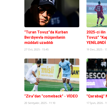
"Turan Tovuz"da Kurban
2025-ci ilin
Berdıyevlə müqavilənin
Tovuz" "Kəp
müddəti uzadıldı
YENİLƏNDİ
27 Oct, 2025 - 15:45
19 Dec, 2025 - 1
"Zirə"dən "comeback" - VİDEO
"Qarabağ" M
20 Sentyabr, 2025 - 11:10
17 İyun, 2026 - 1