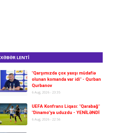
XƏBƏR LENTİ
"Qarşımızda çox yaxşı müdafiə
olunan komanda var idi" - Qurban
Qurbanov
6 Aug, 2026 - 23:35
UEFA Konfrans Liqası: "Qarabağ"
"Dinamo"ya uduzdu - YENİLƏNDİ
6 Aug, 2026 - 22:56