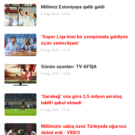
Millimiz Estoniyaya qalib gəldi
8 Aug, 2026 - 14:40
"Super Liqa kimi bir çempionata gəldiyim
üçün sevincliyəm"
8 Aug, 2026 - 14:10
Günün oyunları: TV-AFİŞA
8 Aug, 2026 - 13:40
"Qarabağ" ona görə 2,5 milyon avroluq
təklifi qəbul etmədi
8 Aug, 2026 - 13:10
Millimizin sabiq üzvü Türkiyədə uğursuz
debüt etdi - VİDEO