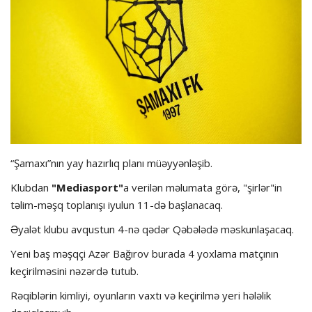
Hadisə
Olimpiada
Layihə
Formula 1
“Şamaxı”nın yay hazırlıq planı müəyyənləşib.
İdman növləri
Klubdan
"Mediasport"
a verilən məlumata görə, "şirlər"in
təlim-məşq toplanışı iyulun 11-də başlanacaq.
Əyalət klubu avqustun 4-nə qədər Qəbələdə məskunlaşacaq.
Yeni baş məşqçi Azər Bağırov burada 4 yoxlama matçının
keçirilməsini nəzərdə tutub.
Rəqiblərin kimliyi, oyunların vaxtı və keçirilmə yeri hələlik