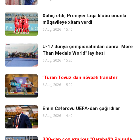
Xahiş etdi, Premyer Liqa klubu onunla
müqaviləyə xitam verdi
6 Aug, 2026 - 15:40
U-17 dünya çempionatından sonra "More
Than Medals World" layihəsi
6 Aug, 2026 - 15:20
"Turan Tovuz"dan növbəti transfer
6 Aug, 2026 - 15:00
Emin Cəfərovu UEFA-dan çağırdılar
6 Aug, 2026 - 14:40
300-dən çox azarkeş "Qarabağ"ı Polşada