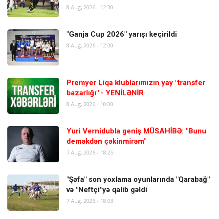
8 Aug, 2026 - 12:30
"Ganja Cup 2026" yarışı keçirildi
8 Aug, 2026 - 12:00
Premyer Liqa klublarımızın yay "transfer
bazarlığı" - YENİLƏNİR
8 Aug, 2026 - 10:00
Yuri Vernidubla geniş MÜSAHİBƏ: "Bunu
deməkdən çəkinmirəm"
7 Aug, 2026 - 18:25
"Şəfa" son yoxlama oyunlarında "Qarabağ"
və "Neftçi"yə qalib gəldi
7 Aug, 2026 - 18:03