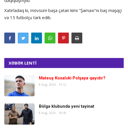
dəqiqləşmyib.
Xatırladaq ki, mövsüm başa çatan kimi "Şamaxı"nı baş məşqçi
və 15 futbolçu tərk edib.
XƏBƏR LENTİ
Mateuş Koxalski Polşaya qayıdır?
8 Aug, 2026 - 19:12
Bölgə klubunda yeni təyinat
8 Aug, 2026 - 18:40