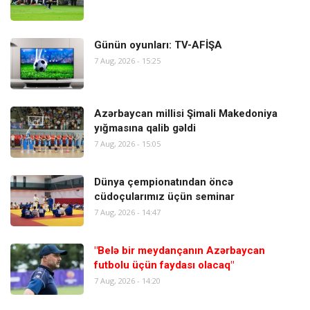
Günün oyunları: TV-AFİŞA
7 Aug, 2026 - 15:25
Azərbaycan millisi Şimali Makedoniya
yığmasına qalib gəldi
7 Aug, 2026 - 15:05
Dünya çempionatından öncə
cüdoçularımız üçün seminar
7 Aug, 2026 - 14:47
"Belə bir meydançanın Azərbaycan
futbolu üçün faydası olacaq"
7 Aug, 2026 - 14:20