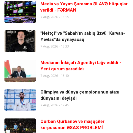
Media və Yayım Şurasına ƏLAVƏ hüquqlar
verildi - FƏRMAN
7 Aug, 2026 - 13:55
"Neftçi" və "Sabah"ın sabiq üzvü "Karvan-
Yevlax"da oynayacaq
7 Aug, 2026 - 13:33
Medianın İnkişafı Agentliyi ləğv edildi -
Yeni qurum yaradıldı
7 Aug, 2026 - 13:10
Olimpiya və dünya çempionunun atası
dünyasını dəyişdi
7 Aug, 2026 - 12:45
Qurban Qurbanov və məşqçilər
korpusunun ƏSAS PROBLEMİ