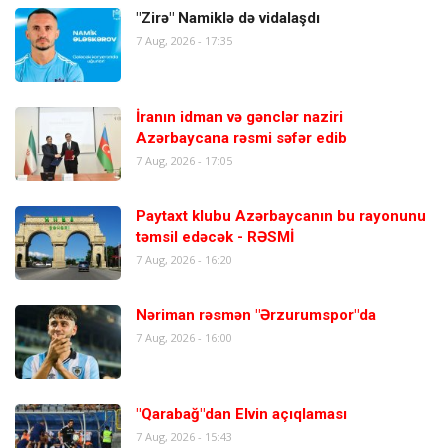
"Zirə" Namiklə də vidalaşdı
7 Aug, 2026 - 17:35
İranın idman və gənclər naziri
Azərbaycana rəsmi səfər edib
7 Aug, 2026 - 17:05
Paytaxt klubu Azərbaycanın bu rayonunu
təmsil edəcək - RƏSMİ
7 Aug, 2026 - 16:20
Nəriman rəsmən "Ərzurumspor"da
7 Aug, 2026 - 16:00
"Qarabağ"dan Elvin açıqlaması
7 Aug, 2026 - 15:43