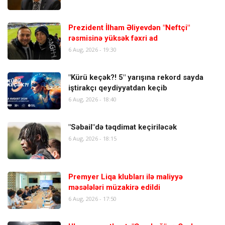
Prezident İlham Əliyevdən "Neftçi"
rəsmisinə yüksək fəxri ad
6 Aug, 2026 - 19:30
"Kürü keçək?! 5" yarışına rekord sayda
iştirakçı qeydiyyatdan keçib
6 Aug, 2026 - 18:40
"Səbail"də təqdimat keçiriləcək
6 Aug, 2026 - 18:15
Premyer Liqa klubları ilə maliyyə
məsələləri müzakirə edildi
6 Aug, 2026 - 17:50