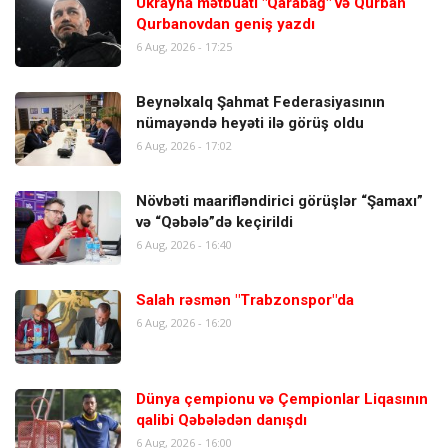
Ukrayna mətbuatı "Qarabağ" və Qurban
Qurbanovdan geniş yazdı
6 Aug, 2026 - 17:25
Beynəlxalq Şahmat Federasiyasının
nümayəndə heyəti ilə görüş oldu
6 Aug, 2026 - 17:02
Növbəti maarifləndirici görüşlər “Şamaxı”
və “Qəbələ”də keçirildi
6 Aug, 2026 - 16:40
Salah rəsmən "Trabzonspor"da
6 Aug, 2026 - 16:20
Dünya çempionu və Çempionlar Liqasının
qalibi Qəbələdən danışdı
6 Aug, 2026 - 16:00