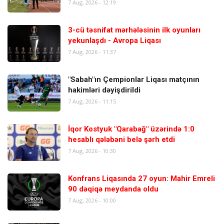
7 Aug, 2026 - 12:19
3-cü təsnifat mərhələsinin ilk oyunları
yekunlaşdı - Avropa Liqası
7 Aug, 2026 - 11:37
"Sabah"ın Çempionlar Liqası matçının
hakimləri dəyişdirildi
7 Aug, 2026 - 11:15
İqor Kostyuk "Qarabağ" üzərində 1:0
hesablı qələbəni belə şərh etdi
7 Aug, 2026 - 10:30
Konfrans Liqasında 27 oyun: Mahir Emreli
90 dəqiqə meydanda oldu
7 Aug, 2026 - 10:00