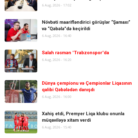
6 Aug, 2026 - 17:02
Növbəti maarifləndirici görüşlər “Şamaxı”
və “Qəbələ”də keçirildi
6 Aug, 2026 - 16:40
Salah rəsmən "Trabzonspor"da
6 Aug, 2026 - 16:20
Dünya çempionu və Çempionlar Liqasının
qalibi Qəbələdən danışdı
6 Aug, 2026 - 16:00
Xahiş etdi, Premyer Liqa klubu onunla
müqaviləyə xitam verdi
6 Aug, 2026 - 15:40