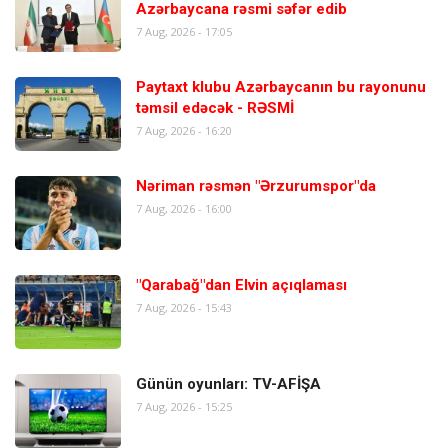
Azərbaycana rəsmi səfər edib
7 Aug, 2026 - 17:05
Paytaxt klubu Azərbaycanın bu rayonunu
təmsil edəcək - RƏSMİ
7 Aug, 2026 - 16:20
Nəriman rəsmən "Ərzurumspor"da
7 Aug, 2026 - 16:00
"Qarabağ"dan Elvin açıqlaması
7 Aug, 2026 - 15:43
Günün oyunları: TV-AFİŞA
7 Aug, 2026 - 15:25