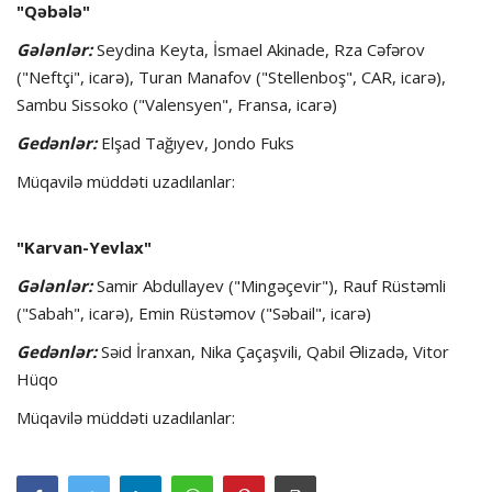
"Qəbələ"
Gələnlər:
Seydina Keyta, İsmael Akinade, Rza Cəfərov
("Neftçi", icarə), Turan Manafov ("Stellenboş", CAR, icarə),
Sambu Sissoko ("Valensyen", Fransa, icarə)
Gedənlər:
Elşad Tağıyev, Jondo Fuks
Müqavilə müddəti uzadılanlar:
"Karvan-Yevlax"
Gələnlər:
Samir Abdullayev ("Mingəçevir"), Rauf Rüstəmli
("Sabah", icarə), Emin Rüstəmov ("Səbail", icarə)
Gedənlər:
Səid İranxan, Nika Çaçaşvili, Qabil Əlizadə, Vitor
Hüqo
Müqavilə müddəti uzadılanlar: