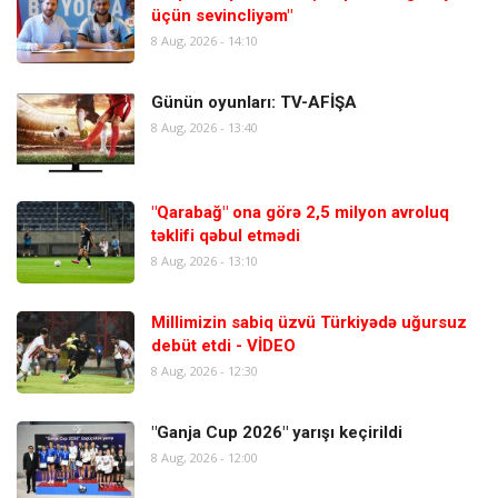
üçün sevincliyəm"
8 Aug, 2026 - 14:10
Günün oyunları: TV-AFİŞA
8 Aug, 2026 - 13:40
"Qarabağ" ona görə 2,5 milyon avroluq
təklifi qəbul etmədi
8 Aug, 2026 - 13:10
Millimizin sabiq üzvü Türkiyədə uğursuz
debüt etdi - VİDEO
8 Aug, 2026 - 12:30
"Ganja Cup 2026" yarışı keçirildi
8 Aug, 2026 - 12:00