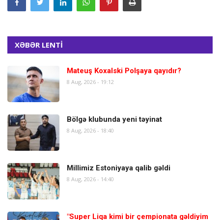
XƏBƏR LENTİ
Mateuş Koxalski Polşaya qayıdır?
8 Aug, 2026 - 19:12
Bölgə klubunda yeni təyinat
8 Aug, 2026 - 18:40
Millimiz Estoniyaya qalib gəldi
8 Aug, 2026 - 14:40
"Super Liqa kimi bir çempionata gəldiyim