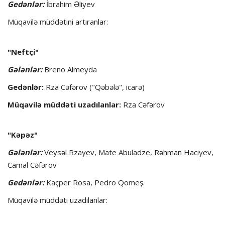
Gedənlər:
İbrahim Əliyev
Müqavilə müddətini artıranlar:
"Neftçi"
Gələnlər:
Breno Almeyda
Gedənlər:
Rza Cəfərov ("Qəbələ", icarə)
Müqavilə müddəti uzadılanlar:
Rza Cəfərov
"Kəpəz"
Gələnlər:
Veysəl Rzayev, Mate Abuladze, Rəhman Hacıyev,
Camal Cəfərov
Gedənlər:
Kaçper Rosa, Pedro Qomeş.
Müqavilə müddəti uzadılanlar: