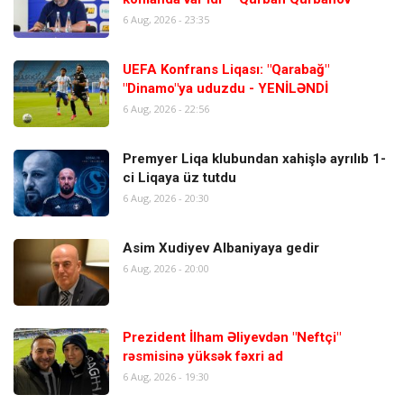
6 Aug, 2026 - 23:35
UEFA Konfrans Liqası: "Qarabağ"
"Dinamo"ya uduzdu - YENİLƏNDİ
6 Aug, 2026 - 22:56
Premyer Liqa klubundan xahişlə ayrılıb 1-
ci Liqaya üz tutdu
6 Aug, 2026 - 20:30
Asim Xudiyev Albaniyaya gedir
6 Aug, 2026 - 20:00
Prezident İlham Əliyevdən "Neftçi"
rəsmisinə yüksək fəxri ad
6 Aug, 2026 - 19:30