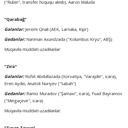
("Rubin", transfer hüququ alınıb), Aaron Maluda
"Qarabağ"
Gələnlər:
Jeremi Qnali (AEK, Larnaka, Kipr)
Gedənlər:
Nəriman Axundzadə ("Kolumbus Kryu", ABŞ)
Müqavilə müddəti uzadılanlar:
"Zirə"
Gələnlər:
Rüfət Abdullazadə (Xorvatiya, "Varajdin", icarə),
Eren Aydın, Anatoli Nuriyev ("Sabah")
Gedənlər:
Ramiz Muradov ("Şamaxı", icarə), Fuad Bayramov
("Mingəçevir", icarə)
Müqavilə müddəti uzadılanlar:
"Turan Tovuz"