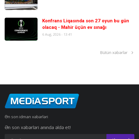
Konfrans Liqasında son 27 oyun bu gün
olacaq - Mahir üçün ev sınağı
6 Aug, 2026 - 13:41
Bütün xəbərlər
Ən son idman xəbərləri
Ən son xəbərləri anında əldə et!