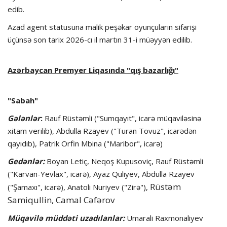
edib.
Azad agent statusuna malik peşəkar oyunçuların sifarişi
üçünsə son tarix 2026-cı il martın 31-i müəyyən edilib.
Azərbaycan Premyer Liqasında "qış bazarlığı"
"Sabah"
Gələnlər
:
Rauf Rüstəmli ("Sumqayıt", icarə müqaviləsinə
xitam verilib), Abdulla Rzayev ("Turan Tovuz", icarədən
qayıdıb), Patrik Orfin Mbina ("Maribor", icarə)
Gedənlər:
Boyan Letiç, Neqoş Kupusoviç, Rauf Rüstəmli
("Karvan-Yevlax", icarə), Ayaz Quliyev, Abdulla Rzayev
Rüstəm
("Şamaxı", icarə), Anatoli Nuriyev ("Zirə"),
Samiqullin, Camal Cəfərov
Müqavilə müddəti uzadılanlar:
Umarali Raxmonaliyev