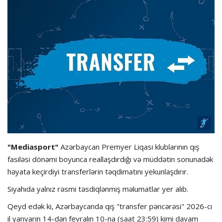
Hadisə
Olimpiada
Layihə
Formula 1
İdman növləri
"Mediasport"
Azərbaycan Premyer Liqası klublarının qış
fasiləsi dönəmi boyunca reallaşdırdığı və müddətin sonunadək
həyata keçirdiyi transferlərin təqdimatını yekunlaşdırır.
Siyahıda yalnız rəsmi təsdiqlənmiş məlumatlar yer alıb.
Qeyd edək ki, Azərbaycanda qış "transfer pəncərəsi" 2026-cı
il yanvarın 14-dən fevralın 10-na (saat 23:59) kimi davam