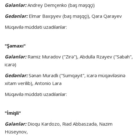
Gələnlər:
Andrey Demçenko (baş məşqçi)
Gedənlər:
Elmar Baxşıyev (baş məşqçi), Qara Qarayev
Müqavilə müddəti uzadılanlar:
"Şamaxı"
Gələnlər:
Ramiz Muradov ("Zirə"), Abdulla Rzayev ("Sabah",
icarə)
Gedənlər:
Sənan Muradlı ("Sumqayıt", icarə müqaviləsinə
xitam verilib), Antonio Lara
Müqavilə müddəti uzadılanlar:
"İmişli"
Gələnlər:
Dioqu Kardozo, Riad Abbaszadə, Nazim
Hüseynov,