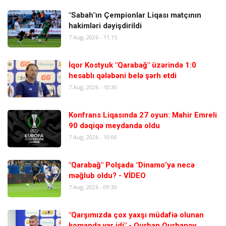
"Sabah"ın Çempionlar Liqası matçının
hakimləri dəyişdirildi
7 Aug, 2026 - 11:15
İqor Kostyuk "Qarabağ" üzərində 1:0
hesablı qələbəni belə şərh etdi
7 Aug, 2026 - 10:30
Konfrans Liqasında 27 oyun: Mahir Emreli
90 dəqiqə meydanda oldu
7 Aug, 2026 - 10:00
"Qarabağ" Polşada "Dinamo"ya necə
məğlub oldu? - VİDEO
7 Aug, 2026 - 09:30
"Qarşımızda çox yaxşı müdafiə olunan
komanda var idi" - Qurban Qurbanov