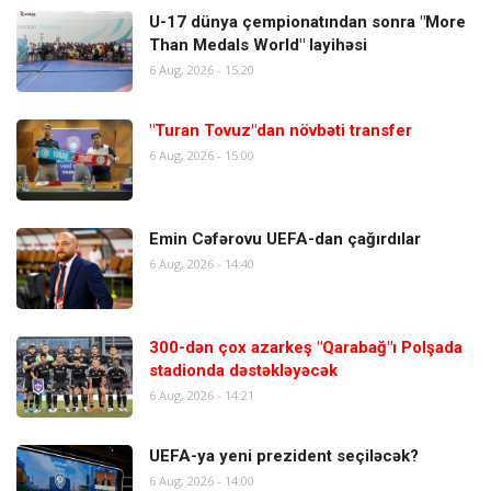
U-17 dünya çempionatından sonra "More
Than Medals World" layihəsi
6 Aug, 2026 - 15:20
"Turan Tovuz"dan növbəti transfer
6 Aug, 2026 - 15:00
Emin Cəfərovu UEFA-dan çağırdılar
6 Aug, 2026 - 14:40
300-dən çox azarkeş "Qarabağ"ı Polşada
stadionda dəstəkləyəcək
6 Aug, 2026 - 14:21
UEFA-ya yeni prezident seçiləcək?
6 Aug, 2026 - 14:00