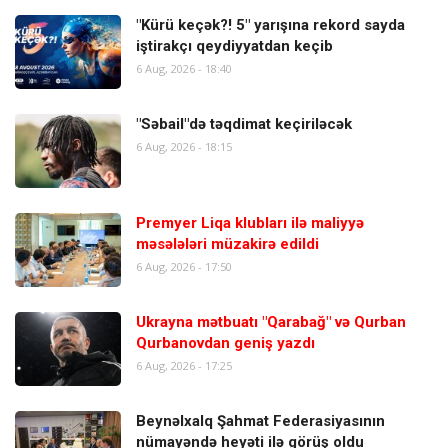
"Kürü keçək?! 5" yarışına rekord sayda
iştirakçı qeydiyyatdan keçib
6 Aug, 2026 - 18:40
"Səbail"də təqdimat keçiriləcək
6 Aug, 2026 - 18:15
Premyer Liqa klubları ilə maliyyə
məsələləri müzakirə edildi
6 Aug, 2026 - 17:50
Ukrayna mətbuatı "Qarabağ" və Qurban
Qurbanovdan geniş yazdı
6 Aug, 2026 - 17:25
Beynəlxalq Şahmat Federasiyasının
nümayəndə heyəti ilə görüş oldu