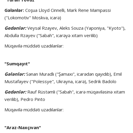
Gələnlər:
Coşua Lloyd Cinnelli, Mark Rene Mampassi
("Lokomotiv" Moskva, icarə)
Gedənlər:
Veysəl Rzayev, Aleks Souza (Yaponiya, "Kyoto"),
Abdulla Rzayev ("Sabah", icarəyə xitam verilib)
Müqavilə müddəti uzadılanlar:
"Sumqayıt"
Gələnlər:
Sənan Muradlı ("Şamaxı", icarədən qayıdıb), Emil
Mustafayev ("Polessye", Ukrayna, icarə), Sedrik Badolo
Gedənlər:
Rauf Rüstəmli ("Sabah", icarə müqaviləsinə xitam
verilib), Pedro Pinto
Müqavilə müddəti uzadılanlar:
"Araz-Naxçıvan"