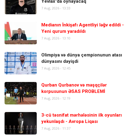
Yevlax"da oynayacaq
7 Aug, 2026 - 13:33
Medianın İnkişafı Agentliyi ləğv edildi -
Yeni qurum yaradıldı
7 Aug, 2026 - 13:10
Olimpiya və dünya çempionunun atası
dünyasını dəyişdi
7 Aug, 2026 - 12:45
Qurban Qurbanov və məşqçilər
korpusunun ƏSAS PROBLEMİ
7 Aug, 2026 - 12:19
3-cü təsnifat mərhələsinin ilk oyunları
yekunlaşdı - Avropa Liqası
7 Aug, 2026 - 11:37