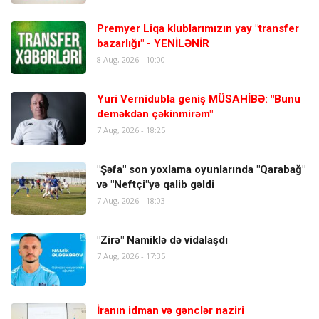
Premyer Liqa klublarımızın yay "transfer
bazarlığı" - YENİLƏNİR
8 Aug, 2026 - 10:00
Yuri Vernidubla geniş MÜSAHİBƏ: "Bunu
deməkdən çəkinmirəm"
7 Aug, 2026 - 18:25
"Şəfa" son yoxlama oyunlarında "Qarabağ"
və "Neftçi"yə qalib gəldi
7 Aug, 2026 - 18:03
"Zirə" Namiklə də vidalaşdı
7 Aug, 2026 - 17:35
İranın idman və gənclər naziri