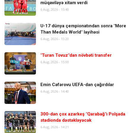
müqaviləyə xitam verdi
6 Aug, 2026 - 15:40
U-17 dünya çempionatından sonra "More
Than Medals World" layihəsi
6 Aug, 2026 - 15:20
"Turan Tovuz"dan növbəti transfer
6 Aug, 2026 - 15:00
Emin Cəfərovu UEFA-dan çağırdılar
6 Aug, 2026 - 14:40
300-dən çox azarkeş "Qarabağ"ı Polşada
stadionda dəstəkləyəcək
6 Aug, 2026 - 14:21