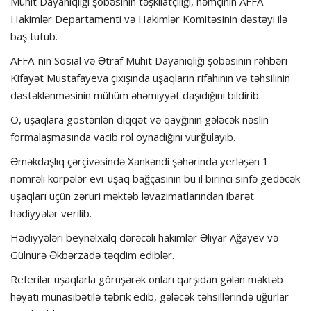
Mühit Dayanıqlığı şöbəsinin təşkilatçılığı, həmçinin AFFA
Hakimlər Departamenti və Hakimlər Komitəsinin dəstəyi ilə
baş tutub.
AFFA-nın Sosial və Ətraf Mühit Dayanıqlığı şöbəsinin rəhbəri
Kifayət Mustafayeva çıxışında uşaqların rifahının və təhsilinin
dəstəklənməsinin mühüm əhəmiyyət daşıdığını bildirib.
O, uşaqlara göstərilən diqqət və qayğının gələcək nəslin
formalaşmasında vacib rol oynadığını vurğulayıb.
Əməkdaşlıq çərçivəsində Xankəndi şəhərində yerləşən 1
nömrəli körpələr evi-uşaq bağçasının bu il birinci sinfə gedəcək
uşaqları üçün zəruri məktəb ləvazimatlarından ibarət
hədiyyələr verilib.
Hədiyyələri beynəlxalq dərəcəli hakimlər Əliyar Ağayev və
Gülnurə Əkbərzadə təqdim ediblər.
Referilər uşaqlarla görüşərək onları qarşıdan gələn məktəb
həyatı münasibətilə təbrik edib, gələcək təhsillərində uğurlar