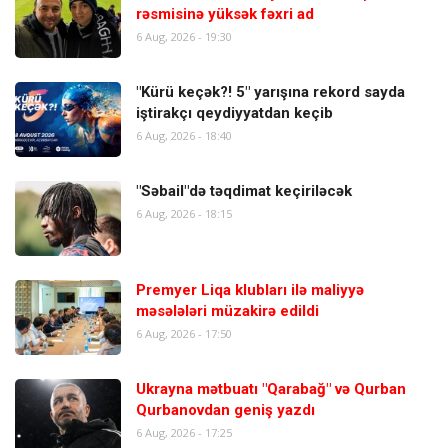
rəsmisinə yüksək fəxri ad
6 Aug, 2026 - 19:30
"Kürü keçək?! 5" yarışına rekord sayda
iştirakçı qeydiyyatdan keçib
6 Aug, 2026 - 18:40
"Səbail"də təqdimat keçiriləcək
6 Aug, 2026 - 18:15
Premyer Liqa klubları ilə maliyyə
məsələləri müzakirə edildi
6 Aug, 2026 - 17:50
Ukrayna mətbuatı "Qarabağ" və Qurban
Qurbanovdan geniş yazdı
6 Aug, 2026 - 17:25