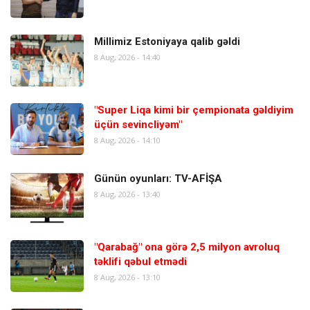
Millimiz Estoniyaya qalib gəldi
8 Aug, 2026 - 14:40
"Super Liqa kimi bir çempionata gəldiyim
üçün sevincliyəm"
8 Aug, 2026 - 14:10
Günün oyunları: TV-AFİŞA
8 Aug, 2026 - 13:40
"Qarabağ" ona görə 2,5 milyon avroluq
təklifi qəbul etmədi
8 Aug, 2026 - 13:10