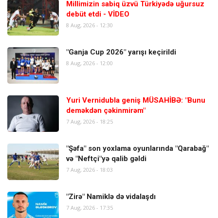
Millimizin sabiq üzvü Türkiyədə uğursuz
debüt etdi - VİDEO
8 Aug, 2026 - 12:30
"Ganja Cup 2026" yarışı keçirildi
8 Aug, 2026 - 12:00
Yuri Vernidubla geniş MÜSAHİBƏ: "Bunu
deməkdən çəkinmirəm"
7 Aug, 2026 - 18:25
"Şəfa" son yoxlama oyunlarında "Qarabağ"
və "Neftçi"yə qalib gəldi
7 Aug, 2026 - 18:03
"Zirə" Namiklə də vidalaşdı
7 Aug, 2026 - 17:35