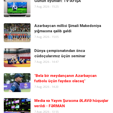
Günün oyunları: TV-AFİŞA
7 Aug, 2026 - 15:25
Azərbaycan millisi Şimali Makedoniya
yığmasına qalib gəldi
7 Aug, 2026 - 15:05
Dünya çempionatından öncə
cüdoçularımız üçün seminar
7 Aug, 2026 - 14:47
"Belə bir meydançanın Azərbaycan
futbolu üçün faydası olacaq"
7 Aug, 2026 - 14:20
Media və Yayım Şurasına ƏLAVƏ hüquqlar
verildi - FƏRMAN
7 Aug, 2026 - 13:55