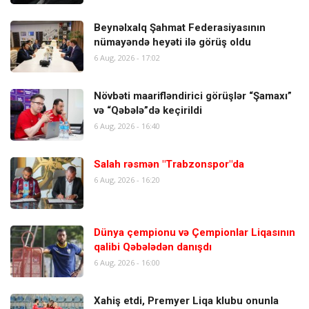
Beynəlxalq Şahmat Federasiyasının
nümayəndə heyəti ilə görüş oldu
6 Aug, 2026 - 17:02
Növbəti maarifləndirici görüşlər “Şamaxı”
və “Qəbələ”də keçirildi
6 Aug, 2026 - 16:40
Salah rəsmən "Trabzonspor"da
6 Aug, 2026 - 16:20
Dünya çempionu və Çempionlar Liqasının
qalibi Qəbələdən danışdı
6 Aug, 2026 - 16:00
Xahiş etdi, Premyer Liqa klubu onunla