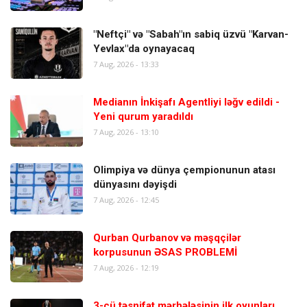
"Neftçi" və "Sabah"ın sabiq üzvü "Karvan-
Yevlax"da oynayacaq
7 Aug, 2026 - 13:33
Medianın İnkişafı Agentliyi ləğv edildi -
Yeni qurum yaradıldı
7 Aug, 2026 - 13:10
Olimpiya və dünya çempionunun atası
dünyasını dəyişdi
7 Aug, 2026 - 12:45
Qurban Qurbanov və məşqçilər
korpusunun ƏSAS PROBLEMİ
7 Aug, 2026 - 12:19
3-cü təsnifat mərhələsinin ilk oyunları