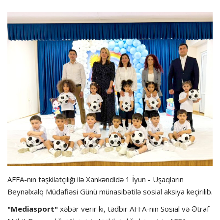
Hadisə
Olimpiada
Layihə
Formula 1
İdman növləri
AFFA-nın təşkilatçılığı ilə Xankəndidə 1 İyun - Uşaqların
Beynəlxalq Müdafiəsi Günü münasibətilə sosial aksiya keçirilib.
"Mediasport"
xəbər verir ki, tədbir AFFA-nın Sosial və Ətraf