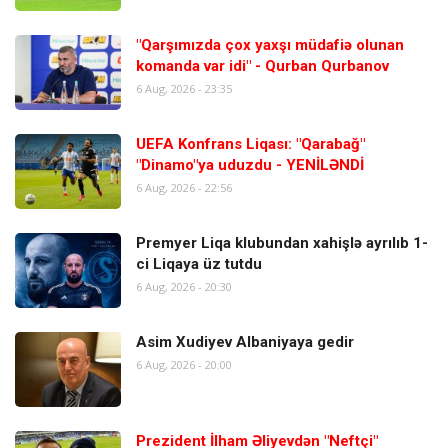
"Qarşımızda çox yaxşı müdafiə olunan
komanda var idi" - Qurban Qurbanov
6 Aug, 2026 - 23:35
UEFA Konfrans Liqası: "Qarabağ"
"Dinamo"ya uduzdu - YENİLƏNDİ
6 Aug, 2026 - 22:56
Premyer Liqa klubundan xahişlə ayrılıb 1-
ci Liqaya üz tutdu
6 Aug, 2026 - 20:30
Asim Xudiyev Albaniyaya gedir
6 Aug, 2026 - 20:00
Prezident İlham Əliyevdən "Neftçi"