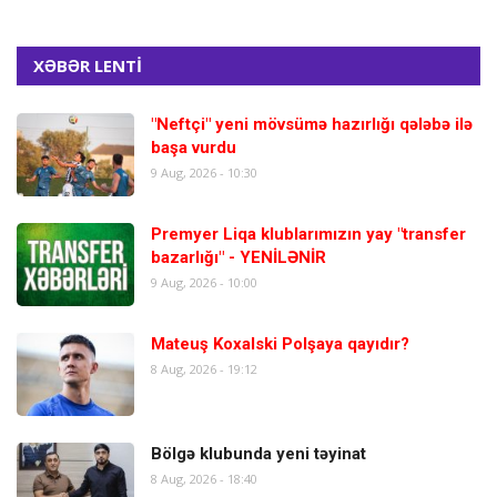
XƏBƏR LENTİ
"Neftçi" yeni mövsümə hazırlığı qələbə ilə
başa vurdu
9 Aug, 2026 - 10:30
Premyer Liqa klublarımızın yay "transfer
bazarlığı" - YENİLƏNİR
9 Aug, 2026 - 10:00
Mateuş Koxalski Polşaya qayıdır?
8 Aug, 2026 - 19:12
Bölgə klubunda yeni təyinat
8 Aug, 2026 - 18:40