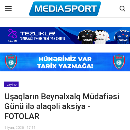
Əsas
Azərbaycan futbolu
Maraqlı
Əlaqə
Layihə
Uşaqların Beynəlxalq Müdafiəsi
Haqqımızda
Günü ilə əlaqəli aksiya -
Köşə yazıları
FOTOLAR
Dünya futbolu
1 İyun, 2026 - 17:11