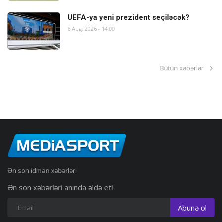
UEFA-ya yeni prezident seçiləcək?
6 Aug, 2026 - 14:00
Bütün xəbərlər
Ən son idman xəbərləri
Ən son xəbərləri anında əldə et!
Abunə ol