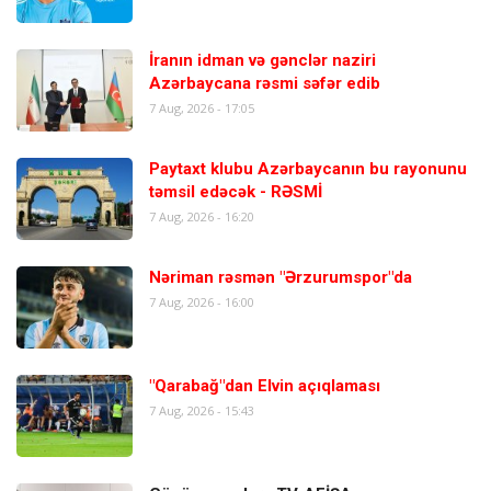
İranın idman və gənclər naziri
Azərbaycana rəsmi səfər edib
7 Aug, 2026 - 17:05
Paytaxt klubu Azərbaycanın bu rayonunu
təmsil edəcək - RƏSMİ
7 Aug, 2026 - 16:20
Nəriman rəsmən "Ərzurumspor"da
7 Aug, 2026 - 16:00
"Qarabağ"dan Elvin açıqlaması
7 Aug, 2026 - 15:43