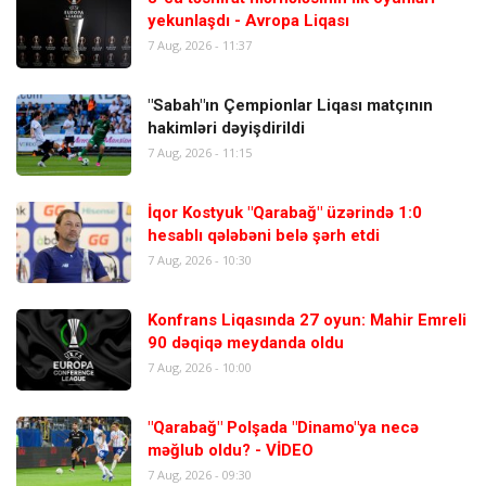
yekunlaşdı - Avropa Liqası
7 Aug, 2026 - 11:37
"Sabah"ın Çempionlar Liqası matçının
hakimləri dəyişdirildi
7 Aug, 2026 - 11:15
İqor Kostyuk "Qarabağ" üzərində 1:0
hesablı qələbəni belə şərh etdi
7 Aug, 2026 - 10:30
Konfrans Liqasında 27 oyun: Mahir Emreli
90 dəqiqə meydanda oldu
7 Aug, 2026 - 10:00
"Qarabağ" Polşada "Dinamo"ya necə
məğlub oldu? - VİDEO
7 Aug, 2026 - 09:30