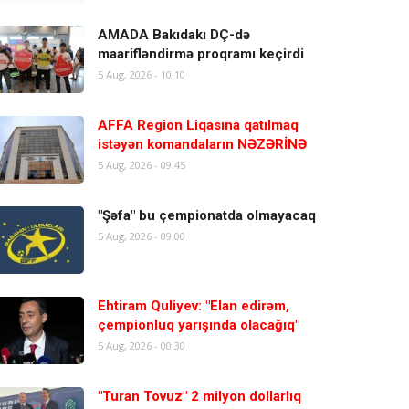
AMADA Bakıdakı DÇ-də
maarifləndirmə proqramı keçirdi
5 Aug, 2026 - 10:10
AFFA Region Liqasına qatılmaq
istəyən komandaların NƏZƏRİNƏ
5 Aug, 2026 - 09:45
"Şəfa" bu çempionatda olmayacaq
5 Aug, 2026 - 09:00
Ehtiram Quliyev: "Elan edirəm,
çempionluq yarışında olacağıq"
5 Aug, 2026 - 00:30
"Turan Tovuz" 2 milyon dollarlıq