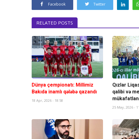
Facebook
Twitter
RELATED POSTS
Dünya çempionatı: Millimiz
Qızlar Liq
Bakıda inamlı qələbə qazandı
qalibi və me
mükafatland
18 Apr, 2026 - 18:58
25 May, 2026 - 1