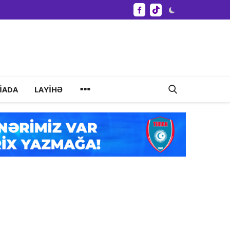
IADA
LAYIHƏ