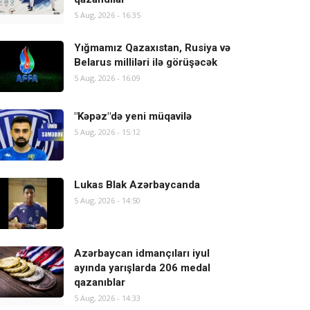
5 Aug, 2026 - 16:35
Yığmamız Qazaxıstan, Rusiya və
Belarus milliləri ilə görüşəcək
5 Aug, 2026 - 16:09
"Kəpəz"də yeni müqavilə
5 Aug, 2026 - 15:12
Lukas Blak Azərbaycanda
5 Aug, 2026 - 14:50
Azərbaycan idmançıları iyul
ayında yarışlarda 206 medal
qazanıblar
5 Aug, 2026 - 14:33