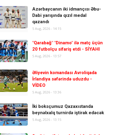
Azərbaycanın iki idmançısı Əbu-
Dabi yarışında qızıl medal
qazandı
5 Aug, 2026 - 14:15
"Qarabağ" "Dinamo" ilə matç üçün
20 futbolçu sifariş etdi - SİYAHI
5 Aug, 2026 - 13:57
Əliyevin komandası Avroliqada
İrlandiya səfərində uduzdu -
VİDEO
5 Aug, 2026 - 13:36
İki boksçumuz Qazaxıstanda
beynəlxalq turnirdə iştirak edəcək
5 Aug, 2026 - 13:15