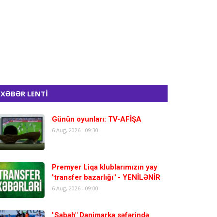
XƏBƏR LENTİ
Günün oyunları: TV-AFİŞA
6 Aug, 2026 - 09:30
Premyer Liqa klublarımızın yay
"transfer bazarlığı" - YENİLƏNİR
6 Aug, 2026 - 09:00
"Sabah" Danimarka səfərində