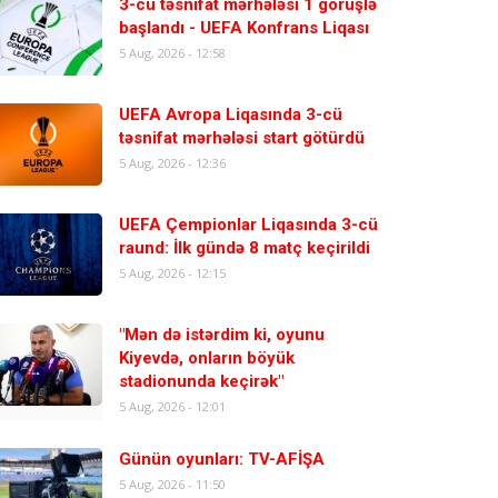
3-cü təsnifat mərhələsi 1 görüşlə
başlandı - UEFA Konfrans Liqası
5 Aug, 2026 - 12:58
UEFA Avropa Liqasında 3-cü
təsnifat mərhələsi start götürdü
5 Aug, 2026 - 12:36
UEFA Çempionlar Liqasında 3-cü
raund: İlk gündə 8 matç keçirildi
5 Aug, 2026 - 12:15
"Mən də istərdim ki, oyunu
Kiyevdə, onların böyük
stadionunda keçirək"
5 Aug, 2026 - 12:01
Günün oyunları: TV-AFİŞA
5 Aug, 2026 - 11:50