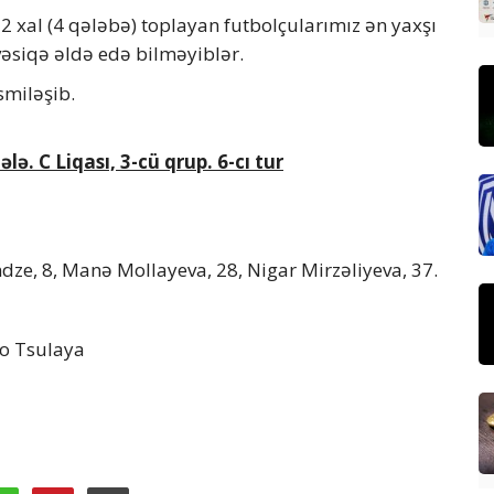
 xal (4 qələbə) toplayan futbolçularımız ən yaxşı
 vəsiqə əldə edə bilməyiblər.
miləşib.
. C Liqası, 3-cü qrup. 6-cı tur
dze, 8, Manə Mollayeva, 28, Nigar Mirzəliyeva, 37.
po Tsulaya