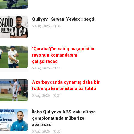
Quliyev "Karvan-Yevlax"ı seçdi
5 Aug, 2026 - 11:30
"Qarabağ"ın sabiq məşqçisi bu
rayonun komandasını
çalışdıracaq
5 Aug, 2026 - 11:10
Azərbaycanda oynamış daha bir
futbolçu Ermənistana üz tutdu
5 Aug, 2026 - 10:51
İlahə Quliyeva ABŞ-dəki dünya
çempionatında mübarizə
aparacaq
5 Aug, 2026 - 10:30