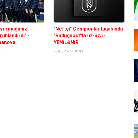
u vurmağımız
"Neftçi" Çempionlar Liqasında
uhlandırdı" -
"Buduçnost"la üz-üzə -
banova
YENİLƏNİR
9:55
22 Jul, 2026 - 10:00