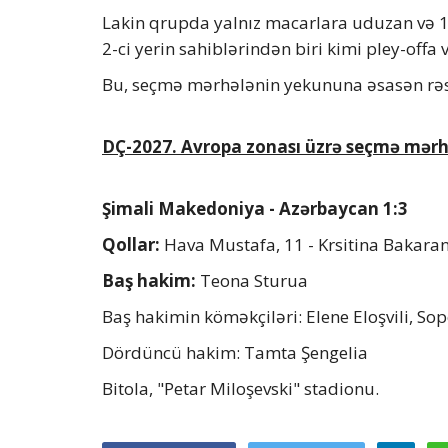
Lakin qrupda yalnız macarlara uduzan və 12
2-ci yerin sahiblərindən biri kimi pley-offa
Bu, seçmə mərhələnin yekununa əsasən rəs
DÇ-2027. Avropa zonası üzrə seçmə mərhələ
Şimali Makedoniya - Azərbaycan 1:3
Qollar:
Hava Mustafa, 11 - Krsitina Bakaran
Baş hakim:
Teona Sturua
Baş hakimin köməkçiləri: Elene Eloşvili, So
Dördüncü hakim: Tamta Şengelia
Bitola, "Petar Miloşevski" stadionu.