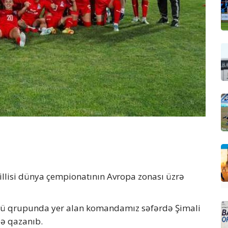
llisi dünya çempionatının Avropa zonası üzrə
3-cü qrupunda yer alan komandamız səfərdə Şimali
ə qazanıb.