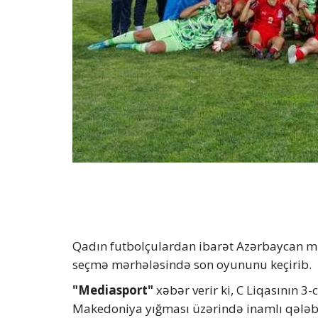
Qadın futbolçulardan ibarət Azərbaycan mi
seçmə mərhələsində son oyununu keçirib.
"Mediasport"
xəbər verir ki, C Liqasının 
Makedoniya yığması üzərində inamlı qələb