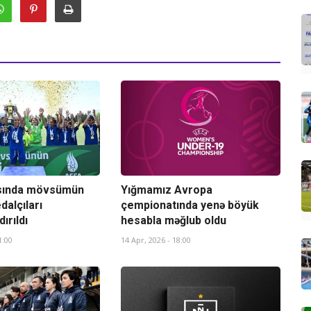
asında mövsümün
Yığmamız Avropa
dalçıları
çempionatında yenə böyük
ırıldı
hesabla məğlub oldu
1:00
14 Apr, 2026 - 18:00