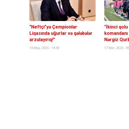
"Neftçi"yə Çempionlar
"İkinci qol
Liqasında uğurlar və qələbələr
komandanı r
arzulayırıq!"
Nərgiz Qur
14 May, 2026 - 14:50
17 Mar, 2025 - 0