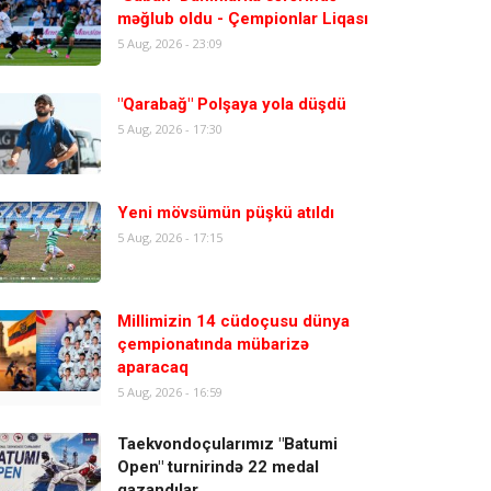
məğlub oldu - Çempionlar Liqası
5 Aug, 2026 - 23:09
"Qarabağ" Polşaya yola düşdü
5 Aug, 2026 - 17:30
Yeni mövsümün püşkü atıldı
5 Aug, 2026 - 17:15
Millimizin 14 cüdoçusu dünya
çempionatında mübarizə
aparacaq
5 Aug, 2026 - 16:59
Taekvondoçularımız "Batumi
Open" turnirində 22 medal
qazandılar