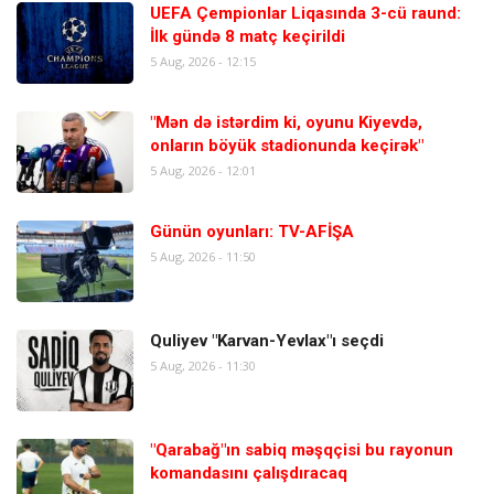
UEFA Çempionlar Liqasında 3-cü raund:
İlk gündə 8 matç keçirildi
5 Aug, 2026 - 12:15
"Mən də istərdim ki, oyunu Kiyevdə,
onların böyük stadionunda keçirək"
5 Aug, 2026 - 12:01
Günün oyunları: TV-AFİŞA
5 Aug, 2026 - 11:50
Quliyev "Karvan-Yevlax"ı seçdi
5 Aug, 2026 - 11:30
"Qarabağ"ın sabiq məşqçisi bu rayonun
komandasını çalışdıracaq