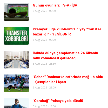
Günün oyunları: TV-AFİŞA
6 Aug, 2026 - 09:30
Premyer Liqa klublarımızın yay "transfer
bazarlığı" - YENİLƏNİR
6 Aug, 2026 - 09:00
Bakıda dünya çempionatına 24 ölkənin
milli komandası qatılacaq
5 Aug, 2026 - 23:30
"Sabah" Danimarka səfərində məğlub oldu
- Çempionlar Liqası
5 Aug, 2026 - 23:09
"Qarabağ" Polşaya yola düşdü
5 Aug, 2026 - 17:30