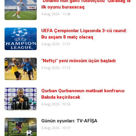
"Dinamo"nun gənc futbolçusu "Qarabağ"la
ilk oyunu buraxacaq
4 Aug, 2026 - 11:58
UEFA Çempionlar Liqasında 3-cü raund:
Bu axşam 8 matç olacaq
4 Aug, 2026 - 11:37
"Neftçi" yeni mövsüm üçün başladı
4 Aug, 2026 - 11:15
Qurban Qurbanovun mətbuat konfransı
Bakıda keçiriləcək
4 Aug, 2026 - 10:56
Günün oyunları: TV-AFİŞA
4 Aug, 2026 - 10:37