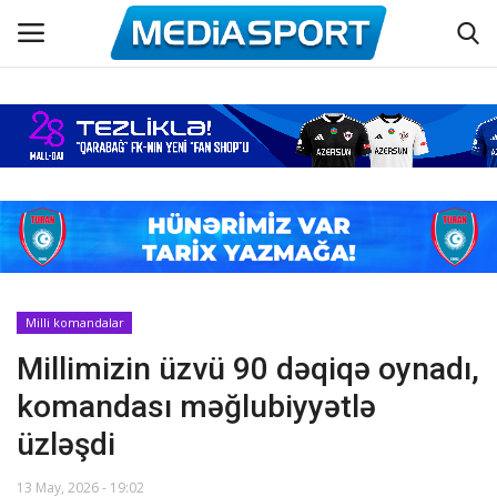
Əsas
Azərbaycan futbolu
Maraqlı
Əlaqə
Milli komandalar
Millimizin üzvü 90 dəqiqə oynadı,
Haqqımızda
komandası məğlubiyyətlə
Köşə yazıları
üzləşdi
Dünya futbolu
13 May, 2026 - 19:02