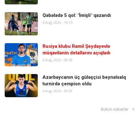
Qəbələdə 5 qol: "İmişli" qazandı
4 Aug, 2026 - 10:15
Rusiya klubu Ramil Şeydayevlə
müqavilənin detallarını açıqladı
4 Aug, 2026 - 09:50
Azərbaycanın üç güləşçisi beynəlxalq
turnirdə çempion oldu
4 Aug, 2026 - 09:20
Bütün xəbərlər