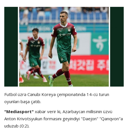
Hadisə
Olimpiada
Layihə
Formula 1
İdman növləri
Futbol üzrə Cənubi Koreya çempionatında 14-cü turun
oyunları başa çatıb.
"Mediasport"
xəbər verir ki, Azərbaycan millisinin üzvü
Anton Krivotsyukun formasını geyindiyi "Daejon" "Qanqvon"a
uduzub (0:2).