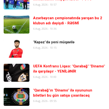
6 Aug, 2026 - 10:57
Azərbaycan çempionatında yarışan bu 2
klubun adı dəyişdi - RƏSMİ
6 Aug, 2026 - 10:36
"Kəpəz"də yeni müqavilə
6 Aug, 2026 - 10:15
UEFA Konfrans Liqası: "Qarabağ" "Dinamo"
ilə qarşılaşır - YENİLƏNİR
6 Aug, 2026 - 10:00
"Qarabağ"ın "Dinamo" ilə oyununun
biletləri bu gün satışa çıxarılacaq
6 Aug, 2026 - 09:55