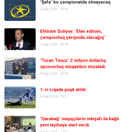
"Şəfa" bu çempionatda olmayacaq
5 Aug, 2026 - 09:00
Ehtiram Quliyev: "Elan edirəm,
çempionluq yarışında olacağıq"
5 Aug, 2026 - 00:30
"Turan Tovuz" 2 milyon dollarlıq
sponsorluq müqaviləsi imzaladı
4 Aug, 2026 - 20:45
1-ci Liqada püşk atıldı
4 Aug, 2026 - 18:31
"Qarabağ" məşqçilərin inkişafı ilə bağlı
yeni layihəyə start verdi
4 Aug, 2026 - 17:05