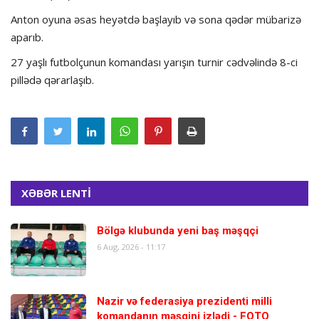
Anton oyuna əsas heyətdə başlayıb və sona qədər mübarizə
aparıb.
27 yaşlı futbolçunun komandası yarışın turnir cədvəlində 8-ci
pillədə qərarlaşıb.
XƏBƏR LENTİ
Bölgə klubunda yeni baş məşqçi
6 Aug, 2026 - 11:17
Nazir və federasiya prezidenti milli
komandanın məşqini izlədi - FOTO