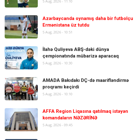
5 Aug, 2026 - 11:10
Azərbaycanda oynamış daha bir futbolçu
Ermənistana üz tutdu
5 Aug, 2026 - 10:51
İlahə Quliyeva ABŞ-dəki dünya
çempionatında mübarizə aparacaq
5 Aug, 2026 - 10:30
AMADA Bakıdakı DÇ-də maarifləndirmə
proqramı keçirdi
5 Aug, 2026 - 10:10
AFFA Region Liqasına qatılmaq istəyən
komandaların NƏZƏRİNƏ
5 Aug, 2026 - 09:45