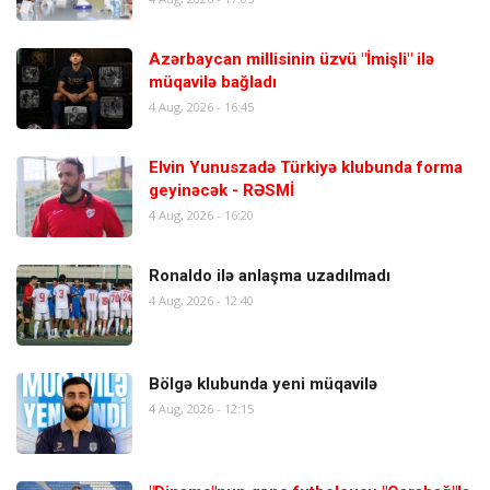
Azərbaycan millisinin üzvü "İmişli" ilə
müqavilə bağladı
4 Aug, 2026 - 16:45
Elvin Yunuszadə Türkiyə klubunda forma
geyinəcək - RƏSMİ
4 Aug, 2026 - 16:20
Ronaldo ilə anlaşma uzadılmadı
4 Aug, 2026 - 12:40
Bölgə klubunda yeni müqavilə
4 Aug, 2026 - 12:15