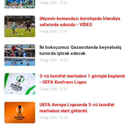
5 Aug, 2026 - 13:57
Əliyevin komandası Avroliqada İrlandiya
səfərində uduzdu - VİDEO
5 Aug, 2026 - 13:36
İki boksçumuz Qazaxıstanda beynəlxalq
turnirdə iştirak edəcək
5 Aug, 2026 - 13:15
3-cü təsnifat mərhələsi 1 görüşlə başlandı
- UEFA Konfrans Liqası
5 Aug, 2026 - 12:58
UEFA Avropa Liqasında 3-cü təsnifat
mərhələsi start götürdü
5 Aug, 2026 - 12:36