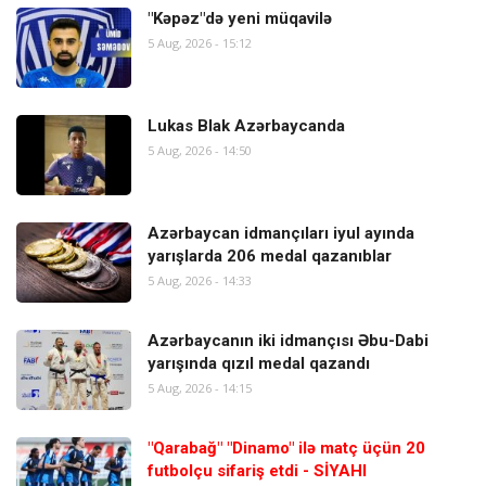
"Kəpəz"də yeni müqavilə
5 Aug, 2026 - 15:12
Lukas Blak Azərbaycanda
5 Aug, 2026 - 14:50
Azərbaycan idmançıları iyul ayında
yarışlarda 206 medal qazanıblar
5 Aug, 2026 - 14:33
Azərbaycanın iki idmançısı Əbu-Dabi
yarışında qızıl medal qazandı
5 Aug, 2026 - 14:15
"Qarabağ" "Dinamo" ilə matç üçün 20
futbolçu sifariş etdi - SİYAHI