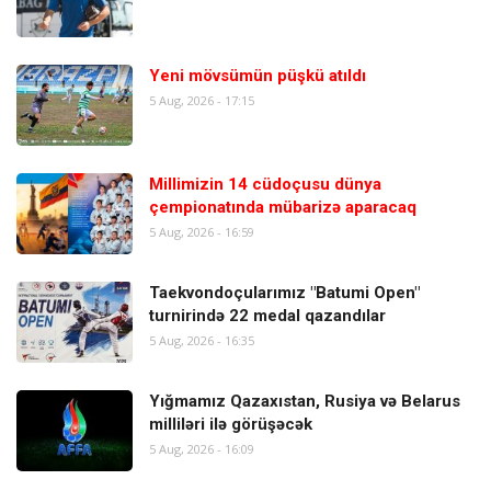
Yeni mövsümün püşkü atıldı
5 Aug, 2026 - 17:15
Millimizin 14 cüdoçusu dünya
çempionatında mübarizə aparacaq
5 Aug, 2026 - 16:59
Taekvondoçularımız "Batumi Open"
turnirində 22 medal qazandılar
5 Aug, 2026 - 16:35
Yığmamız Qazaxıstan, Rusiya və Belarus
milliləri ilə görüşəcək
5 Aug, 2026 - 16:09