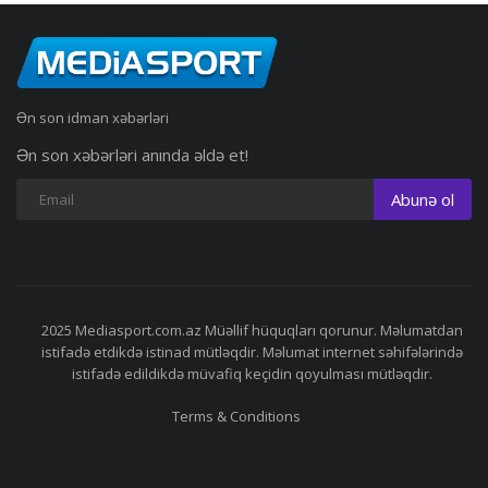
Ən son idman xəbərləri
Ən son xəbərləri anında əldə et!
Abunə ol
2025 Mediasport.com.az Müəllif hüquqları qorunur. Məlumatdan
istifadə etdikdə istinad mütləqdir. Məlumat internet səhifələrində
istifadə edildikdə müvafiq keçidin qoyulması mütləqdir.
Terms & Conditions