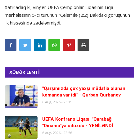
Xatırladaq ki, vinger UEFA Çempionlar Liqasının Liqa
mərhələsinin 5-ci turunun "Çelsi" ilə (2:2) Bakıdakı görüşünün
ilk hissəsində zədələnmişdi.
XƏBƏR LENTİ
"Qarşımızda çox yaxşı müdafiə olunan
komanda var idi" - Qurban Qurbanov
6 Aug, 2026 - 23:35
UEFA Konfrans Liqası: "Qarabağ"
"Dinamo"ya uduzdu - YENİLƏNDİ
6 Aug, 2026 - 22:56