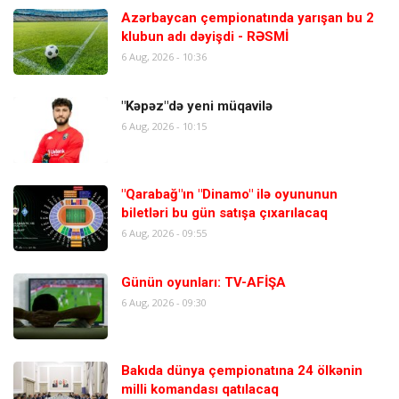
Azərbaycan çempionatında yarışan bu 2
klubun adı dəyişdi - RƏSMİ
6 Aug, 2026 - 10:36
"Kəpəz"də yeni müqavilə
6 Aug, 2026 - 10:15
"Qarabağ"ın "Dinamo" ilə oyununun
biletləri bu gün satışa çıxarılacaq
6 Aug, 2026 - 09:55
Günün oyunları: TV-AFİŞA
6 Aug, 2026 - 09:30
Bakıda dünya çempionatına 24 ölkənin
milli komandası qatılacaq