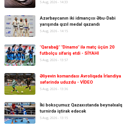
5 Aug, 2026 - 14:33
Azərbaycanın iki idmançısı Əbu-Dabi
yarışında qızıl medal qazandı
5 Aug, 2026 - 14:15
"Qarabağ" "Dinamo" ilə matç üçün 20
futbolçu sifariş etdi - SİYAHI
5 Aug, 2026 - 13:57
Əliyevin komandası Avroliqada İrlandiya
səfərində uduzdu - VİDEO
5 Aug, 2026 - 13:36
İki boksçumuz Qazaxıstanda beynəlxalq
turnirdə iştirak edəcək
5 Aug, 2026 - 13:15