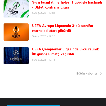
3-cü təsnifat mərhələsi 1 görüşlə başlandı
- UEFA Konfrans Liqası
5 Aug, 2026 - 12:58
UEFA Avropa Liqasında 3-cü təsnifat
mərhələsi start götürdü
5 Aug, 2026 - 12:36
UEFA Çempionlar Liqasında 3-cü raund:
İlk gündə 8 matç keçirildi
5 Aug, 2026 - 12:15
Bütün xəbərlər