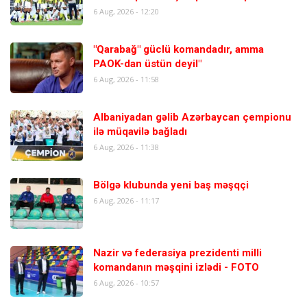
6 Aug, 2026 - 12:20
"Qarabağ" güclü komandadır, amma
PAOK-dan üstün deyil"
6 Aug, 2026 - 11:58
Albaniyadan gəlib Azərbaycan çempionu
ilə müqavilə bağladı
6 Aug, 2026 - 11:38
Bölgə klubunda yeni baş məşqçi
6 Aug, 2026 - 11:17
Nazir və federasiya prezidenti milli
komandanın məşqini izlədi - FOTO
6 Aug, 2026 - 10:57