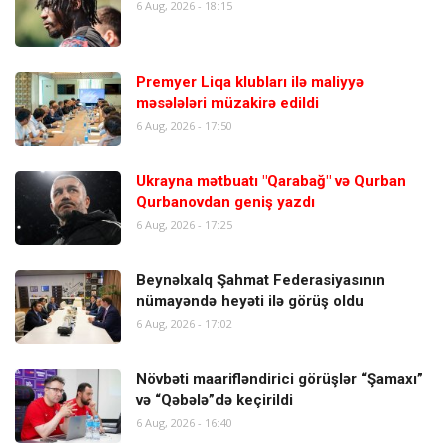
6 Aug, 2026 - 18:15
Premyer Liqa klubları ilə maliyyə
məsələləri müzakirə edildi
6 Aug, 2026 - 17:50
Ukrayna mətbuatı "Qarabağ" və Qurban
Qurbanovdan geniş yazdı
6 Aug, 2026 - 17:25
Beynəlxalq Şahmat Federasiyasının
nümayəndə heyəti ilə görüş oldu
6 Aug, 2026 - 17:02
Növbəti maarifləndirici görüşlər “Şamaxı”
və “Qəbələ”də keçirildi
6 Aug, 2026 - 16:40