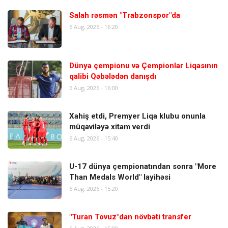
Salah rəsmən "Trabzonspor"da
6 Aug, 2026 - 16:20
Dünya çempionu və Çempionlar Liqasının
qalibi Qəbələdən danışdı
6 Aug, 2026 - 16:00
Xahiş etdi, Premyer Liqa klubu onunla
müqaviləyə xitam verdi
6 Aug, 2026 - 15:40
U-17 dünya çempionatından sonra "More
Than Medals World" layihəsi
6 Aug, 2026 - 15:20
"Turan Tovuz"dan növbəti transfer