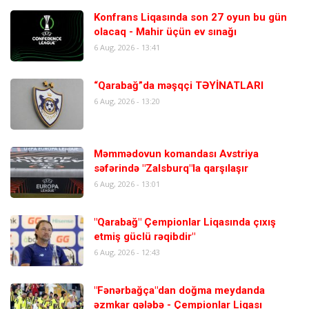
Konfrans Liqasında son 27 oyun bu gün
olacaq - Mahir üçün ev sınağı
6 Aug, 2026 - 13:41
“Qarabağ”da məşqçi TƏYİNATLARI
6 Aug, 2026 - 13:20
Məmmədovun komandası Avstriya
səfərində "Zalsburq"la qarşılaşır
6 Aug, 2026 - 13:01
"Qarabağ" Çempionlar Liqasında çıxış
etmiş güclü rəqibdir"
6 Aug, 2026 - 12:43
"Fənərbağça"dan doğma meydanda
əzmkar qələbə - Çempionlar Liqası