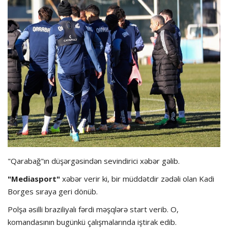
Hadisə
Olimpiada
Layihə
Formula 1
İdman növləri
"Qarabağ"ın düşərgəsindən sevindirici xəbər gəlib.
"Mediasport"
xəbər verir ki, bir müddətdir zədəli olan Kadi
Borges sıraya geri dönüb.
Polşa əsilli braziliyalı fərdi məşqlərə start verib. O,
komandasının bugünkü çalışmalarında iştirak edib.