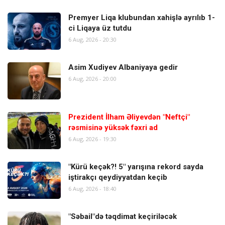
Premyer Liqa klubundan xahişlə ayrılıb 1-
ci Liqaya üz tutdu
6 Aug, 2026 - 20:30
Asim Xudiyev Albaniyaya gedir
6 Aug, 2026 - 20:00
Prezident İlham Əliyevdən "Neftçi"
rəsmisinə yüksək fəxri ad
6 Aug, 2026 - 19:30
"Kürü keçək?! 5" yarışına rekord sayda
iştirakçı qeydiyyatdan keçib
6 Aug, 2026 - 18:40
"Səbail"də təqdimat keçiriləcək