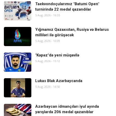
Taekvondoçularımız "Batumi Open"
turnirində 22 medal qazandılar
5 Aug, 2026 - 16:35
Yığmamız Qazaxıstan, Rusiya və Belarus
milliləri ilə görüşəcək
5 Aug, 2026 - 16:09
"Kəpəz"də yeni müqavilə
5 Aug, 2026 - 15:12
Lukas Blak Azərbaycanda
5 Aug, 2026 - 14:50
Azərbaycan idmançıları iyul ayında
yarışlarda 206 medal qazanıblar