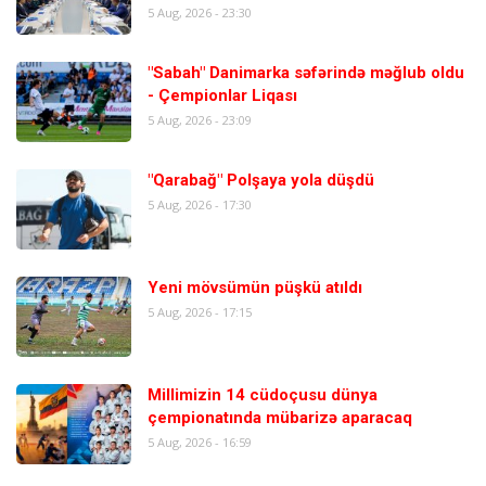
5 Aug, 2026 - 23:30
"Sabah" Danimarka səfərində məğlub oldu
- Çempionlar Liqası
5 Aug, 2026 - 23:09
"Qarabağ" Polşaya yola düşdü
5 Aug, 2026 - 17:30
Yeni mövsümün püşkü atıldı
5 Aug, 2026 - 17:15
Millimizin 14 cüdoçusu dünya
çempionatında mübarizə aparacaq
5 Aug, 2026 - 16:59