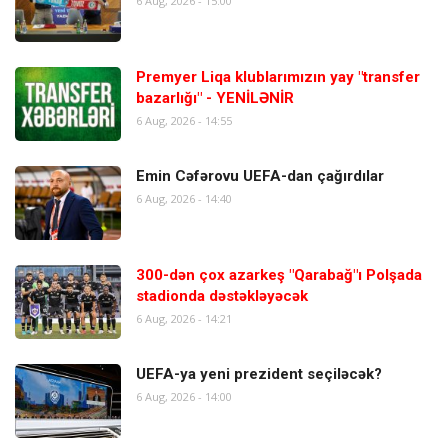
6 Aug, 2026 - 15:00
Premyer Liqa klublarımızın yay "transfer
bazarlığı" - YENİLƏNİR
6 Aug, 2026 - 14:55
Emin Cəfərovu UEFA-dan çağırdılar
6 Aug, 2026 - 14:40
300-dən çox azarkeş "Qarabağ"ı Polşada
stadionda dəstəkləyəcək
6 Aug, 2026 - 14:21
UEFA-ya yeni prezident seçiləcək?
6 Aug, 2026 - 14:00