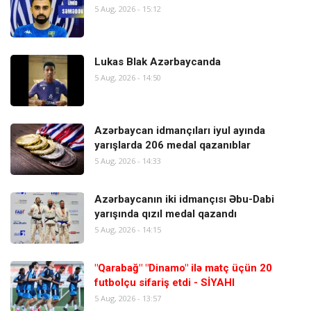
5 Aug, 2026 - 15:12
Lukas Blak Azərbaycanda
5 Aug, 2026 - 14:50
Azərbaycan idmançıları iyul ayında
yarışlarda 206 medal qazanıblar
5 Aug, 2026 - 14:33
Azərbaycanın iki idmançısı Əbu-Dabi
yarışında qızıl medal qazandı
5 Aug, 2026 - 14:15
"Qarabağ" "Dinamo" ilə matç üçün 20
futbolçu sifariş etdi - SİYAHI
5 Aug, 2026 - 13:57