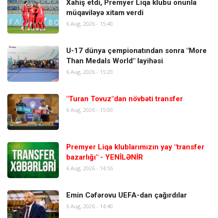
Xahiş etdi, Premyer Liqa klubu onunla
müqaviləyə xitam verdi
6 Aug, 2026 - 15:40
U-17 dünya çempionatından sonra "More
Than Medals World" layihəsi
6 Aug, 2026 - 15:20
"Turan Tovuz"dan növbəti transfer
6 Aug, 2026 - 15:00
Premyer Liqa klublarımızın yay "transfer
bazarlığı" - YENİLƏNİR
6 Aug, 2026 - 14:55
Emin Cəfərovu UEFA-dan çağırdılar
6 Aug, 2026 - 14:40