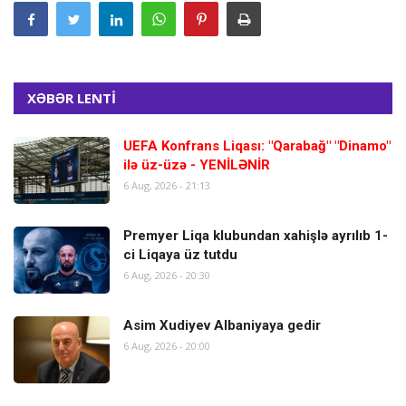
XƏBƏR LENTİ
UEFA Konfrans Liqası: "Qarabağ" "Dinamo"
ilə üz-üzə - YENİLƏNİR
6 Aug, 2026 - 21:13
Premyer Liqa klubundan xahişlə ayrılıb 1-
ci Liqaya üz tutdu
6 Aug, 2026 - 20:30
Asim Xudiyev Albaniyaya gedir
6 Aug, 2026 - 20:00