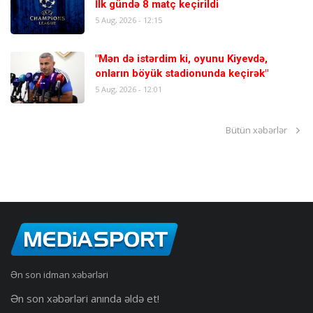
İlk gündə 8 matç keçirildi
5 Aug, 2026 - 12:15
"Mən də istərdim ki, oyunu Kiyevdə,
onların böyük stadionunda keçirək"
5 Aug, 2026 - 12:01
Bütün xəbərlər
Ən son idman xəbərləri
Ən son xəbərləri anında əldə et!