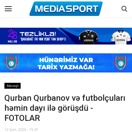
Əsas
Azərbaycan futbolu
Maraqlı
Əlaqə
Maraqlı
Qurban Qurbanov və futbolçuları
Haqqımızda
həmin dayı ilə görüşdü -
Köşə yazıları
FOTOLAR
Dünya futbolu
12 İyun, 2026 - 15:41