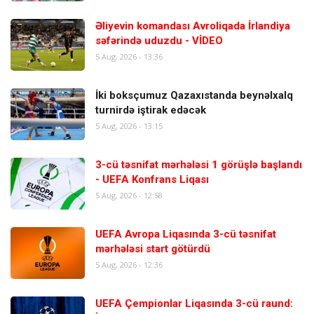
Əliyevin komandası Avroliqada İrlandiya
səfərində uduzdu - VİDEO
5 Aug, 2026 - 13:36
İki boksçumuz Qazaxıstanda beynəlxalq
turnirdə iştirak edəcək
5 Aug, 2026 - 13:15
3-cü təsnifat mərhələsi 1 görüşlə başlandı
- UEFA Konfrans Liqası
5 Aug, 2026 - 12:58
UEFA Avropa Liqasında 3-cü təsnifat
mərhələsi start götürdü
5 Aug, 2026 - 12:36
UEFA Çempionlar Liqasında 3-cü raund: