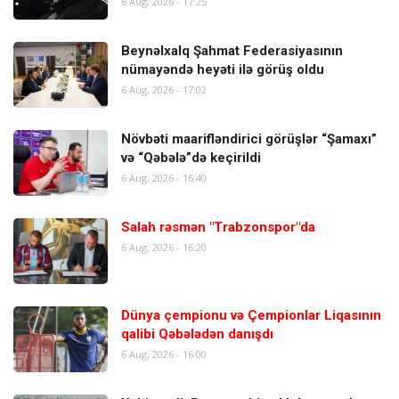
6 Aug, 2026 - 17:25
Beynəlxalq Şahmat Federasiyasının
nümayəndə heyəti ilə görüş oldu
6 Aug, 2026 - 17:02
Növbəti maarifləndirici görüşlər “Şamaxı”
və “Qəbələ”də keçirildi
6 Aug, 2026 - 16:40
Salah rəsmən "Trabzonspor"da
6 Aug, 2026 - 16:20
Dünya çempionu və Çempionlar Liqasının
qalibi Qəbələdən danışdı
6 Aug, 2026 - 16:00