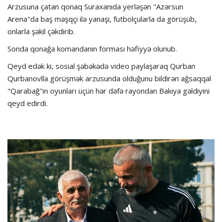
Arzusuna çatan qonaq Suraxanıda yerləşən "Azərsun
Arena"da baş məşqçi ilə yanaşı, futbolçularla da görüşüb,
onlarla şəkil çəkdirib.
Sonda qonağa komandanın forması həfiyyə olunub.
Qeyd edək ki, sosial şəbəkədə video paylaşaraq Qurban
Qurbanovlla görüşmək arzusunda olduğunu bildirən ağsaqqal
"Qarabağ"ın oyunları üçün hər dəfə rayondan Bakıya gəldiyini
qeyd edirdi.