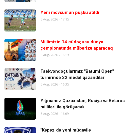
Yeni mövsümün püşkü atıldı
5 Aug, 2026 - 17:15
Millimizin 14 cüdoçusu dünya
çempionatında mübarizə aparacaq
5 Aug, 2026 - 16:59
Taekvondoçularımız "Batumi Open"
turnirində 22 medal qazandılar
5 Aug, 2026 - 16:35
Yığmamız Qazaxıstan, Rusiya və Belarus
milliləri ilə görüşəcək
5 Aug, 2026 - 16:09
"Kəpəz"də yeni müqavilə