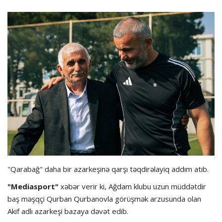
Hadisə
Olimpiada
Layihə
Formula 1
İdman növləri
"Qarabağ" daha bir azarkeşinə qarşı təqdirəlayiq addım atıb.
"Mediasport"
xəbər verir ki, Ağdam klubu uzun müddətdir
baş məşqçi Qurban Qurbanovla görüşmək arzusunda olan
Akif adlı azarkeşi bazaya dəvət edib.