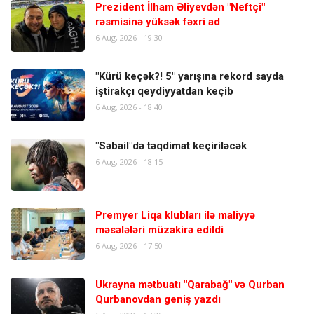
Prezident İlham Əliyevdən "Neftçi"
rəsmisinə yüksək fəxri ad
6 Aug, 2026 - 19:30
"Kürü keçək?! 5" yarışına rekord sayda
iştirakçı qeydiyyatdan keçib
6 Aug, 2026 - 18:40
"Səbail"də təqdimat keçiriləcək
6 Aug, 2026 - 18:15
Premyer Liqa klubları ilə maliyyə
məsələləri müzakirə edildi
6 Aug, 2026 - 17:50
Ukrayna mətbuatı "Qarabağ" və Qurban
Qurbanovdan geniş yazdı