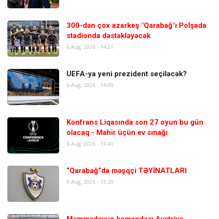
300-dən çox azarkeş "Qarabağ"ı Polşada
stadionda dəstəkləyəcək
6 Aug, 2026 - 14:21
UEFA-ya yeni prezident seçiləcək?
6 Aug, 2026 - 14:00
Konfrans Liqasında son 27 oyun bu gün
olacaq - Mahir üçün ev sınağı
6 Aug, 2026 - 13:41
“Qarabağ”da məşqçi TƏYİNATLARI
6 Aug, 2026 - 13:20
Məmmədovun komandası Avstriya