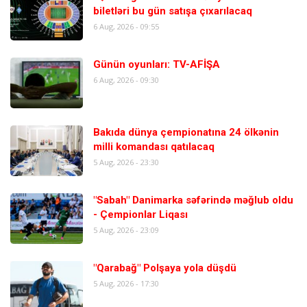
biletləri bu gün satışa çıxarılacaq
6 Aug, 2026 - 09:55
Günün oyunları: TV-AFİŞA
6 Aug, 2026 - 09:30
Bakıda dünya çempionatına 24 ölkənin
milli komandası qatılacaq
5 Aug, 2026 - 23:30
"Sabah" Danimarka səfərində məğlub oldu
- Çempionlar Liqası
5 Aug, 2026 - 23:09
"Qarabağ" Polşaya yola düşdü
5 Aug, 2026 - 17:30