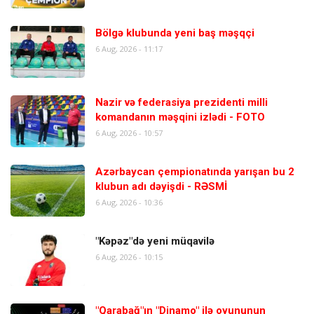
Bölgə klubunda yeni baş məşqçi
6 Aug, 2026 - 11:17
Nazir və federasiya prezidenti milli
komandanın məşqini izlədi - FOTO
6 Aug, 2026 - 10:57
Azərbaycan çempionatında yarışan bu 2
klubun adı dəyişdi - RƏSMİ
6 Aug, 2026 - 10:36
"Kəpəz"də yeni müqavilə
6 Aug, 2026 - 10:15
"Qarabağ"ın "Dinamo" ilə oyununun