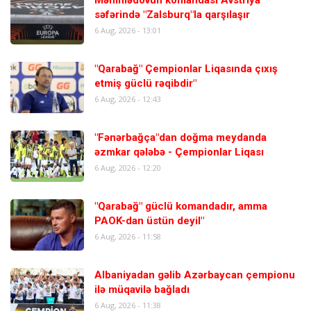
səfərində "Zalsburq"la qarşılaşır
6 Aug, 2026 - 13:01
"Qarabağ" Çempionlar Liqasında çıxış
etmiş güclü rəqibdir"
6 Aug, 2026 - 12:43
"Fənərbağça"dan doğma meydanda
əzmkar qələbə - Çempionlar Liqası
6 Aug, 2026 - 12:20
"Qarabağ" güclü komandadır, amma
PAOK-dan üstün deyil"
6 Aug, 2026 - 11:58
Albaniyadan gəlib Azərbaycan çempionu
ilə müqavilə bağladı
6 Aug, 2026 - 11:38