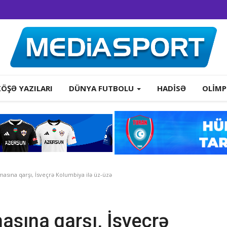
KÖŞƏ YAZILARI
DÜNYA FUTBOLU
HADISƏ
OLIMP
masına qarşı, İsveçrə Kolumbiya ilə üz-üzə
asına qarşı, İsveçrə