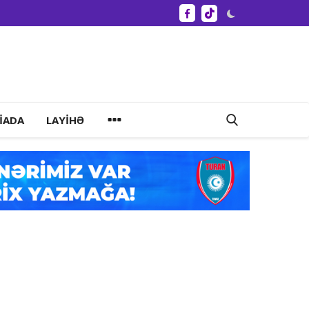
IADA
LAYIHƏ