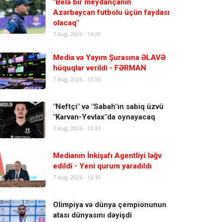
"Belə bir meydançanın
Azərbaycan futbolu üçün faydası
olacaq"
7 Aug, 2026 - 14:20
Media və Yayım Şurasına ƏLAVƏ
hüquqlar verildi - FƏRMAN
7 Aug, 2026 - 13:55
"Neftçi" və "Sabah"ın sabiq üzvü
"Karvan-Yevlax"da oynayacaq
7 Aug, 2026 - 13:33
Medianın İnkişafı Agentliyi ləğv
edildi - Yeni qurum yaradıldı
7 Aug, 2026 - 13:10
Olimpiya və dünya çempionunun
atası dünyasını dəyişdi