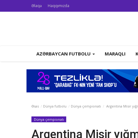
Əlaqə
Haqqımızda
AZƏRBAYCAN FUTBOLU
MARAQLI
Əsas
Dünya futbolu
Dünya çempionatı
Argentina Misir yığ
Dünya çempionatı
Argentina Misir yığm