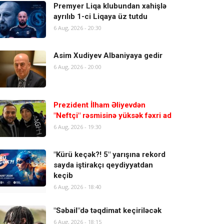
Premyer Liqa klubundan xahişlə
ayrılıb 1-ci Liqaya üz tutdu
6 Aug, 2026 - 20:30
Asim Xudiyev Albaniyaya gedir
6 Aug, 2026 - 20:00
Prezident İlham Əliyevdən
"Neftçi" rəsmisinə yüksək fəxri ad
6 Aug, 2026 - 19:30
"Kürü keçək?! 5" yarışına rekord
sayda iştirakçı qeydiyyatdan
keçib
6 Aug, 2026 - 18:40
"Səbail"də təqdimat keçiriləcək
6 Aug, 2026 - 18:15