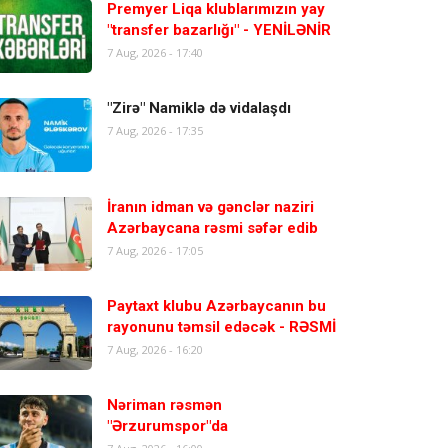
Premyer Liqa klublarımızın yay
"transfer bazarlığı" - YENİLƏNİR
7 Aug, 2026 - 17:40
"Zirə" Namiklə də vidalaşdı
7 Aug, 2026 - 17:35
İranın idman və gənclər naziri
Azərbaycana rəsmi səfər edib
7 Aug, 2026 - 17:05
Paytaxt klubu Azərbaycanın bu
rayonunu təmsil edəcək - RƏSMİ
7 Aug, 2026 - 16:20
Nəriman rəsmən
"Ərzurumspor"da