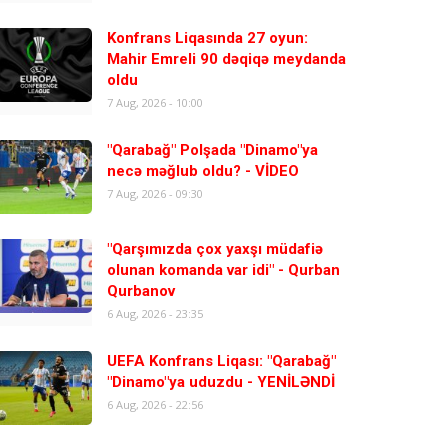
Konfrans Liqasında 27 oyun:
Mahir Emreli 90 dəqiqə meydanda
oldu
7 Aug, 2026 - 10:00
"Qarabağ" Polşada "Dinamo"ya
necə məğlub oldu? - VİDEO
7 Aug, 2026 - 09:30
"Qarşımızda çox yaxşı müdafiə
olunan komanda var idi" - Qurban
Qurbanov
6 Aug, 2026 - 23:35
UEFA Konfrans Liqası: "Qarabağ"
"Dinamo"ya uduzdu - YENİLƏNDİ
6 Aug, 2026 - 22:56