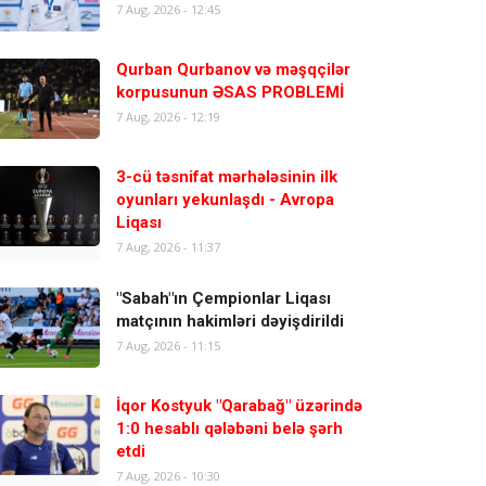
7 Aug, 2026 - 12:45
Qurban Qurbanov və məşqçilər
korpusunun ƏSAS PROBLEMİ
7 Aug, 2026 - 12:19
3-cü təsnifat mərhələsinin ilk
oyunları yekunlaşdı - Avropa
Liqası
7 Aug, 2026 - 11:37
"Sabah"ın Çempionlar Liqası
matçının hakimləri dəyişdirildi
7 Aug, 2026 - 11:15
İqor Kostyuk "Qarabağ" üzərində
1:0 hesablı qələbəni belə şərh
etdi
7 Aug, 2026 - 10:30