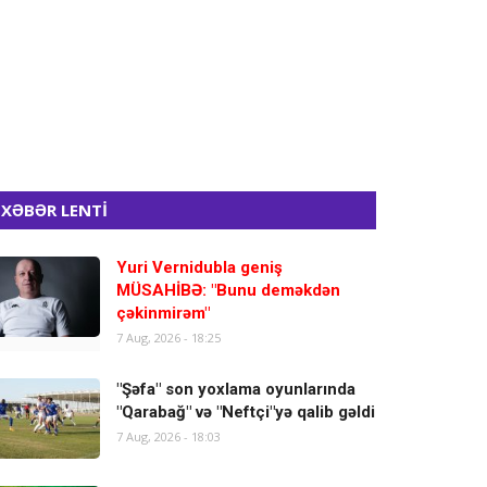
XƏBƏR LENTİ
Yuri Vernidubla geniş
MÜSAHİBƏ: "Bunu deməkdən
çəkinmirəm"
7 Aug, 2026 - 18:25
"Şəfa" son yoxlama oyunlarında
"Qarabağ" və "Neftçi"yə qalib gəldi
7 Aug, 2026 - 18:03