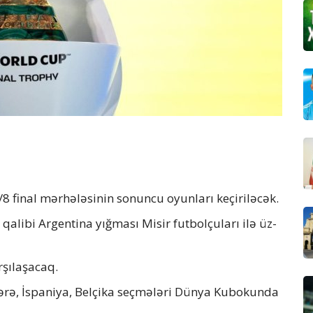
 final mərhələsinin sonuncu oyunları keçiriləcək.
 qalibi Argentina yığması Misir futbolçuları ilə üz-
rşılaşacaq.
tərə, İspaniya, Belçika seçmələri Dünya Kubokunda