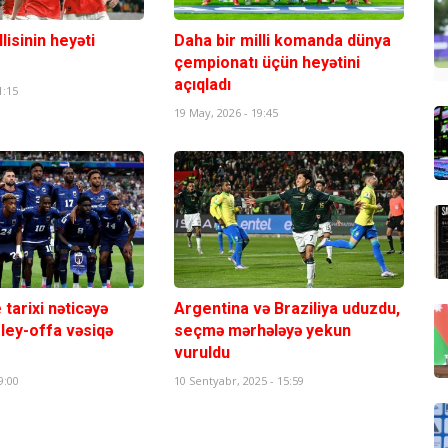
lisinin heyəti
Daha bir milli komanda dünya
çempionatı üçün heyətini
açıqladı
1:15
19 May, 2026 - 19:45
tarixi nəticəyə
Argentina və Braziliya uduzdu,
Pley-offa vəsiqə
seçmə mərhələyə yekun
vuruldu
9:00
10 Sentyabr, 2025 - 15:59