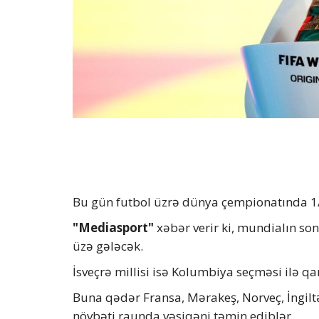
Bu gün futbol üzrə dünya çempionatında 1/8
"Mediasport"
xəbər verir ki, mundialın son
üzə gələcək.
İsveçrə millisi isə Kolumbiya seçməsi ilə qa
Buna qədər Fransa, Mərakeş, Norveç, İngil
növbəti raunda vəsiqəni təmin ediblər.