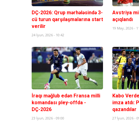
DÇ-2026: Qrup mərhələsində 3-
Avstriya mil
cü turun qarşılaşmalarına start
açıqlandı
verilir
19 May, 2026 - 1
24 İyun, 2026 - 10:42
İraqı məğlub edən Fransa milli
Kabo Verde 
komandası pley-offda -
imza atdı: 
DÇ-2026
qazandılar
23 İyun, 2026 - 09:00
27 İyun, 2026 - 0