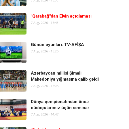
7 Aug, 2026 - 16:00
"Qarabağ"dan Elvin açıqlaması
7 Aug, 2026 - 15:43
Günün oyunları: TV-AFİŞA
7 Aug, 2026 - 15:25
Azərbaycan millisi Şimali
Makedoniya yığmasına qalib gəldi
7 Aug, 2026 - 15:05
Dünya çempionatından öncə
cüdoçularımız üçün seminar
7 Aug, 2026 - 14:47