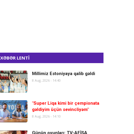
XƏBƏR LENTİ
Millimiz Estoniyaya qalib gəldi
8 Aug, 2026 - 14:40
"Super Liqa kimi bir çempionata
gəldiyim üçün sevincliyəm"
8 Aug, 2026 - 14:10
Günün oyunları: TV-AFİŞA