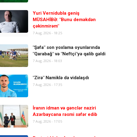
Yuri Vernidubla geniş
MÜSAHİBƏ: "Bunu deməkdən
çəkinmirəm"
7 Aug, 2026 - 18:25
"Şəfa" son yoxlama oyunlarında
"Qarabağ" və "Neftçi"yə qalib gəldi
7 Aug, 2026 - 18:03
"Zirə" Namiklə də vidalaşdı
7 Aug, 2026 - 17:35
İranın idman və gənclər naziri
Azərbaycana rəsmi səfər edib
7 Aug, 2026 - 17:05