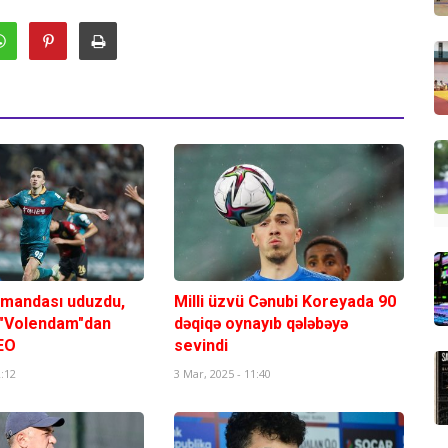
mandası uduzdu,
Milli üzvü Cənubi Koreyada 90
 "Volendam"dan
dəqiqə oynayıb qələbəyə
DEO
sevindi
2:12
3 Mar, 2025 - 11:40