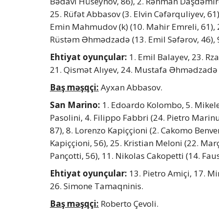
Bədavi Hüseynov, 86), 2. Rəhman Daşdəmirov
25. Rüfət Abbasov (3. Elvin Cəfərquliyev, 61)
Emin Mahmudov (k) (10. Mahir Emreli, 61), 
Rüstəm Əhmədzadə (13. Emil Səfərov, 46), 
Ehtiyat oyunçular:
1. Emil Balayev, 23. Rza
21. Qismət Alıyev, 24. Mustafa Əhmədzadə
Baş məşqçi:
Ayxan Abbasov.
San Marino:
1. Edoardo Kolombo, 5. Mikele 
Pasolini, 4. Filippo Fabbri (24. Pietro Marin
87), 8. Lorenzo Kapiççioni (2. Cakomo Benve
Kapiççioni, 56), 25. Kristian Meloni (22. Ma
Pançotti, 56), 11. Nikolas Cakopetti (14. Faus
Ehtiyat oyunçular:
13. Pietro Amiçi, 17. Mi
26. Simone Tamaqninis.
Baş məşqçi:
Roberto Çevoli.