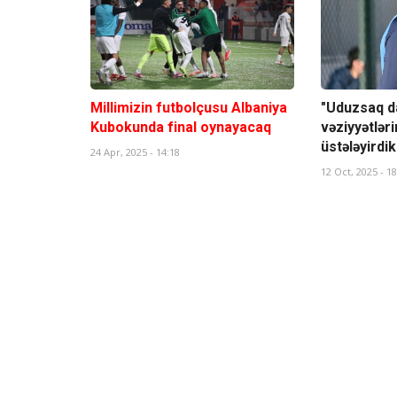
Millimizin futbolçusu Albaniya
"Uduzsaq da
Kubokunda final oynayacaq
vəziyyətləri
üstələyirdik
24 Apr, 2025 - 14:18
12 Oct, 2025 - 18