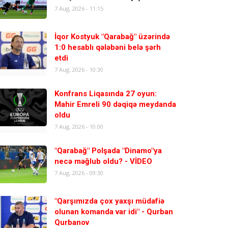
7 Aug, 2026 - 11:15
İqor Kostyuk "Qarabağ" üzərində
1:0 hesablı qələbəni belə şərh
etdi
7 Aug, 2026 - 10:30
Konfrans Liqasında 27 oyun:
Mahir Emreli 90 dəqiqə meydanda
oldu
7 Aug, 2026 - 10:00
"Qarabağ" Polşada "Dinamo"ya
necə məğlub oldu? - VİDEO
7 Aug, 2026 - 09:30
"Qarşımızda çox yaxşı müdafiə
olunan komanda var idi" - Qurban
Qurbanov