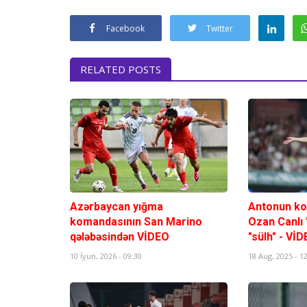
Facebook
Twitter
RELATED POSTS
Azərbaycan yığma
Antonun ko
komandasının San Marino
Ozan Canlı
qələbəsindən VİDEO
"sülh" - Vİ
10 İyun, 2026 - 09:30
18 Aug, 2025 - 1