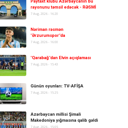
Paytaxt klubu Azərbaycanın bu
rayonunu təmsil edəcək - RƏSMİ
7 Aug, 2026 - 16:20
Nəriman rəsmən
"Ərzurumspor"da
7 Aug, 2026 - 16:00
"Qarabağ"dan Elvin açıqlaması
7 Aug, 2026 - 15:43
Günün oyunları: TV-AFİŞA
7 Aug, 2026 - 15:25
Azərbaycan millisi Şimali
Makedoniya yığmasına qalib gəldi
7 Aug, 2026 - 15:05