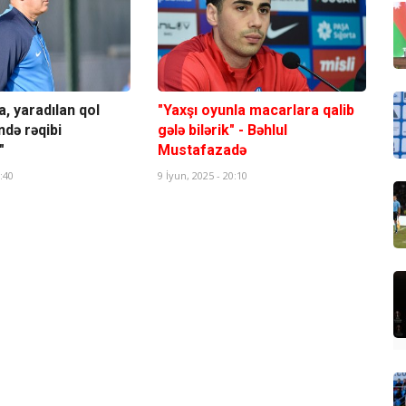
, yaradılan qol
"Yaxşı oyunla macarlara qalib
ndə rəqibi
gələ bilərik" - Bəhlul
"
Mustafazadə
:40
9 İyun, 2025 - 20:10