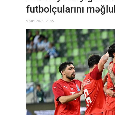
futbolçularını məğlu
9 İyun, 2026 - 23:55