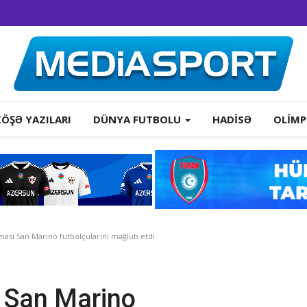
KÖŞƏ YAZILARI
DÜNYA FUTBOLU
HADISƏ
OLIMP
ası San Marino futbolçularını məğlub etdi
 San Marino