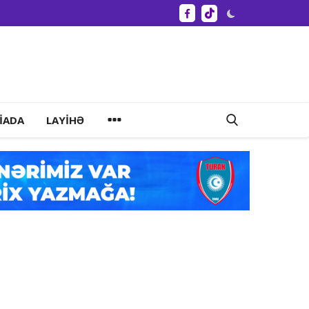
IADA
LAYIHƏ