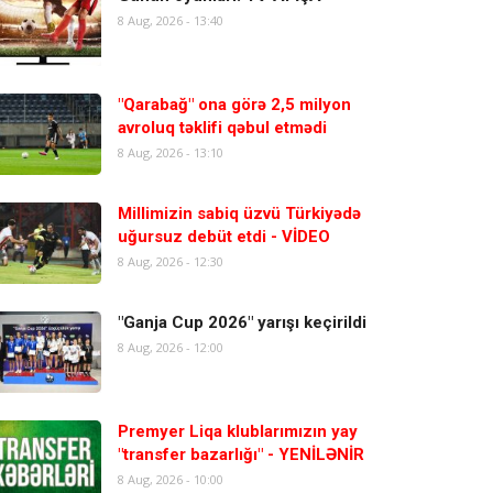
8 Aug, 2026 - 13:40
"Qarabağ" ona görə 2,5 milyon
avroluq təklifi qəbul etmədi
8 Aug, 2026 - 13:10
Millimizin sabiq üzvü Türkiyədə
uğursuz debüt etdi - VİDEO
8 Aug, 2026 - 12:30
"Ganja Cup 2026" yarışı keçirildi
8 Aug, 2026 - 12:00
Premyer Liqa klublarımızın yay
"transfer bazarlığı" - YENİLƏNİR
8 Aug, 2026 - 10:00