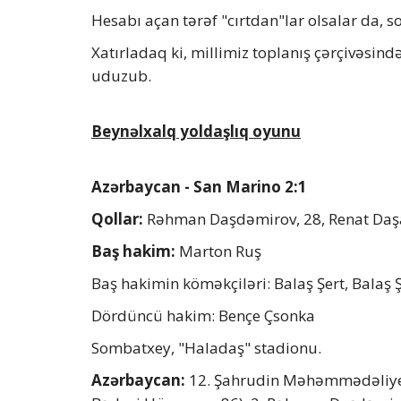
Hesabı açan tərəf "cırtdan"lar olsalar da,
Xatırladaq ki, millimiz toplanış çərçivəsind
uduzub.
Beynəlxalq yoldaşlıq oyunu
Azərbaycan - San Marino 2:1
Qollar:
Rəhman Daşdəmirov, 28, Renat Daşao
Baş hakim:
Marton Ruş
Baş hakimin köməkçiləri: Balaş Şert, Balaş 
Dördüncü hakim: Bençe Çsonka
Sombatxey, "Haladaş" stadionu.
Azərbaycan:
12. Şahrudin Məhəmmədəliyev