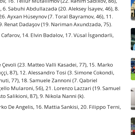
, 16. Tellur Mütəllimov (22. Rəhim Sadıxov, 86),
, 6. Səbuhi Abdullazadə (20. Aleksey İsayev, 46), 8.
26. Ayxan Hüseynov (7. Toral Bayramov, 46), 11.
9. Renat Dadaşov (19. Nəriman Axundzadə, 75).
 Cəfərov, 14. Elvin Bədəlov, 17. Vüsal İsgəndərli,
Çevoli (23. Matteo Valli Kasadei, 77), 15. Marko
uççi, 87), 12. Alessandro Tosi (3. Simone Cokondi,
nuti, 77), 18. Samuele Zannoni (7. Qabriel
rçello Mularoni, 56), 21. Lorenzo Lazzari (19. Samuel
to Salikioni, 87), 9. Nikola Nanni (k).
rko De Angelis, 16. Mattia Sankisi, 20. Filippo Terni,