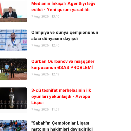
Medianın İnkişafı Agentliyi ləğv
edildi - Yeni qurum yaradıldı
7 Aug, 2026 - 13:10
Olimpiya və dünya çempionunun
atası dünyasını dəyişdi
7 Aug, 2026 - 12:45
Qurban Qurbanov və məşqçilər
korpusunun ƏSAS PROBLEMİ
7 Aug, 2026 - 12:19
3-cü təsnifat mərhələsinin ilk
oyunları yekunlaşdı - Avropa
Liqası
7 Aug, 2026 - 11:37
"Sabah"ın Çempionlar Liqası
matçının hakimləri dəyişdirildi