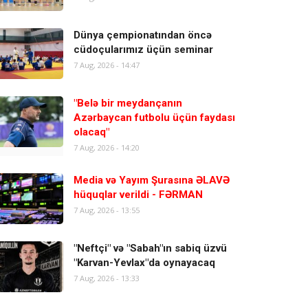
Dünya çempionatından öncə
cüdoçularımız üçün seminar
7 Aug, 2026 - 14:47
"Belə bir meydançanın
Azərbaycan futbolu üçün faydası
olacaq"
7 Aug, 2026 - 14:20
Media və Yayım Şurasına ƏLAVƏ
hüquqlar verildi - FƏRMAN
7 Aug, 2026 - 13:55
"Neftçi" və "Sabah"ın sabiq üzvü
"Karvan-Yevlax"da oynayacaq
7 Aug, 2026 - 13:33