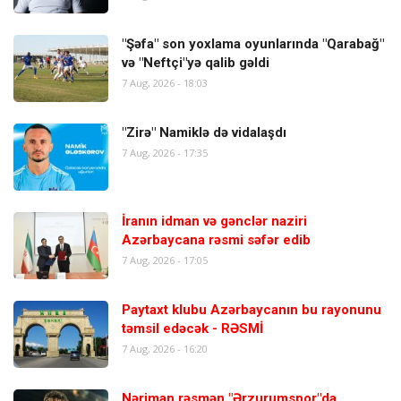
"Şəfa" son yoxlama oyunlarında "Qarabağ"
və "Neftçi"yə qalib gəldi
7 Aug, 2026 - 18:03
"Zirə" Namiklə də vidalaşdı
7 Aug, 2026 - 17:35
İranın idman və gənclər naziri
Azərbaycana rəsmi səfər edib
7 Aug, 2026 - 17:05
Paytaxt klubu Azərbaycanın bu rayonunu
təmsil edəcək - RƏSMİ
7 Aug, 2026 - 16:20
Nəriman rəsmən "Ərzurumspor"da