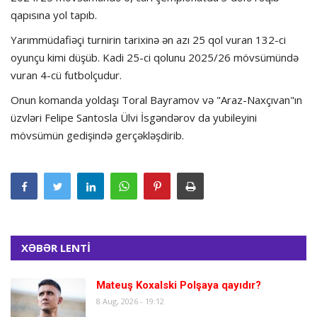
qapısına yol tapıb.
Yarımmüdafiəçi turnirin tarixinə ən azı 25 qol vuran 132-ci
oyunçu kimi düşüb. Kadi 25-ci qolunu 2025/26 mövsümündə
vuran 4-cü futbolçudur.
Onun komanda yoldaşı Toral Bayramov və "Araz-Naxçıvan"ın
üzvləri Felipe Santosla Ülvi İsgəndərov da yubileyini
mövsümün gedişində gerçəkləşdirib.
XƏBƏR LENTİ
Mateuş Koxalski Polşaya qayıdır?
8 Aug, 2026 - 19:12