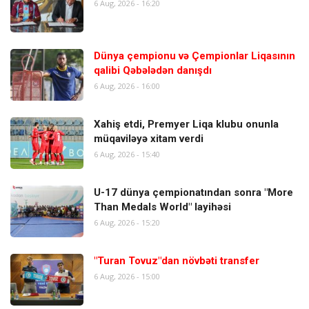
6 Aug, 2026 - 16:20
Dünya çempionu və Çempionlar Liqasının
qalibi Qəbələdən danışdı
6 Aug, 2026 - 16:00
Xahiş etdi, Premyer Liqa klubu onunla
müqaviləyə xitam verdi
6 Aug, 2026 - 15:40
U-17 dünya çempionatından sonra "More
Than Medals World" layihəsi
6 Aug, 2026 - 15:20
"Turan Tovuz"dan növbəti transfer
6 Aug, 2026 - 15:00