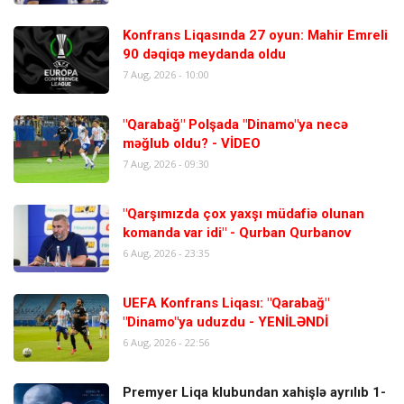
Konfrans Liqasında 27 oyun: Mahir Emreli
90 dəqiqə meydanda oldu
7 Aug, 2026 - 10:00
"Qarabağ" Polşada "Dinamo"ya necə
məğlub oldu? - VİDEO
7 Aug, 2026 - 09:30
"Qarşımızda çox yaxşı müdafiə olunan
komanda var idi" - Qurban Qurbanov
6 Aug, 2026 - 23:35
UEFA Konfrans Liqası: "Qarabağ"
"Dinamo"ya uduzdu - YENİLƏNDİ
6 Aug, 2026 - 22:56
Premyer Liqa klubundan xahişlə ayrılıb 1-