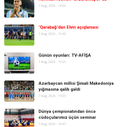
7 Aug, 2026 - 16:00
"Qarabağ"dan Elvin açıqlaması
7 Aug, 2026 - 15:43
Günün oyunları: TV-AFİŞA
7 Aug, 2026 - 15:25
Azərbaycan millisi Şimali Makedoniya
yığmasına qalib gəldi
7 Aug, 2026 - 15:05
Dünya çempionatından öncə
cüdoçularımız üçün seminar
7 Aug, 2026 - 14:47