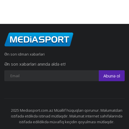
Ən son idman xəbərləri
Ən son xəbərləri anında əldə et!
Abunə ol
2025 Mediasport.com.az Müəllif hüquqları qorunur. Məlumatdan
istifadə etdikdə istinad mütləqdir. Məlumat internet səhifələrində
istifadə edildikdə müvafiq keçidin qoyulması mütləqdir.