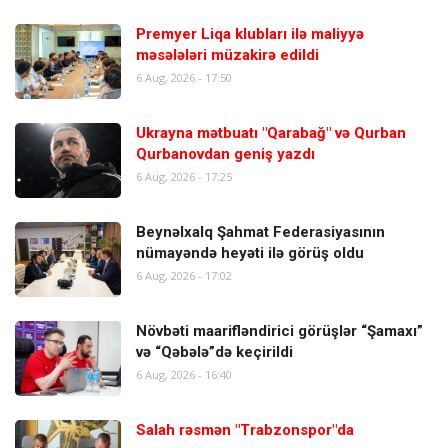
Premyer Liqa klubları ilə maliyyə
məsələləri müzakirə edildi
6 Aug, 2026 - 17:50
Ukrayna mətbuatı "Qarabağ" və Qurban
Qurbanovdan geniş yazdı
6 Aug, 2026 - 17:25
Beynəlxalq Şahmat Federasiyasının
nümayəndə heyəti ilə görüş oldu
6 Aug, 2026 - 17:02
Növbəti maarifləndirici görüşlər “Şamaxı”
və “Qəbələ”də keçirildi
6 Aug, 2026 - 16:40
Salah rəsmən "Trabzonspor"da