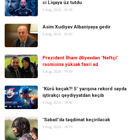
ci Liqaya üz tutdu
6 Aug, 2026 - 20:30
Asim Xudiyev Albaniyaya gedir
6 Aug, 2026 - 20:00
Prezident İlham Əliyevdən "Neftçi"
rəsmisinə yüksək fəxri ad
6 Aug, 2026 - 19:30
"Kürü keçək?! 5" yarışına rekord sayda
iştirakçı qeydiyyatdan keçib
6 Aug, 2026 - 18:40
"Səbail"də təqdimat keçiriləcək
6 Aug, 2026 - 18:15