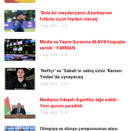
"Belə bir meydançanın Azərbaycan
futbolu üçün faydası olacaq"
7 Aug, 2026 - 14:20
Media və Yayım Şurasına ƏLAVƏ hüquqlar
verildi - FƏRMAN
7 Aug, 2026 - 13:55
"Neftçi" və "Sabah"ın sabiq üzvü "Karvan-
Yevlax"da oynayacaq
7 Aug, 2026 - 13:33
Medianın İnkişafı Agentliyi ləğv edildi -
Yeni qurum yaradıldı
7 Aug, 2026 - 13:10
Olimpiya və dünya çempionunun atası