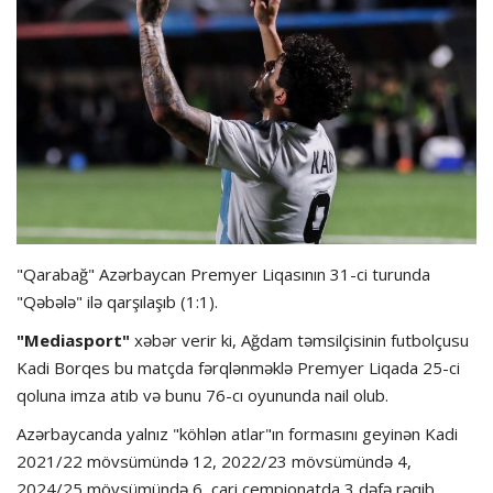
Hadisə
Olimpiada
Layihə
Formula 1
İdman növləri
"Qarabağ" Azərbaycan Premyer Liqasının 31-ci turunda
"Qəbələ" ilə qarşılaşıb (1:1).
"Mediasport"
xəbər verir ki, Ağdam təmsilçisinin futbolçusu
Kadi Borqes bu matçda fərqlənməklə Premyer Liqada 25-ci
qoluna imza atıb və bunu 76-cı oyununda nail olub.
Azərbaycanda yalnız "köhlən atlar"ın formasını geyinən Kadi
2021/22 mövsümündə 12, 2022/23 mövsümündə 4,
2024/25 mövsümündə 6, cari çempionatda 3 dəfə rəqib