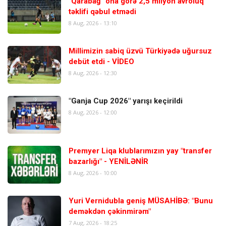
"Qarabağ" ona görə 2,5 milyon avroluq
təklifi qəbul etmədi
8 Aug, 2026 - 13:10
Millimizin sabiq üzvü Türkiyədə uğursuz
debüt etdi - VİDEO
8 Aug, 2026 - 12:30
"Ganja Cup 2026" yarışı keçirildi
8 Aug, 2026 - 12:00
Premyer Liqa klublarımızın yay "transfer
bazarlığı" - YENİLƏNİR
8 Aug, 2026 - 10:00
Yuri Vernidubla geniş MÜSAHİBƏ: "Bunu
deməkdən çəkinmirəm"
7 Aug, 2026 - 18:25