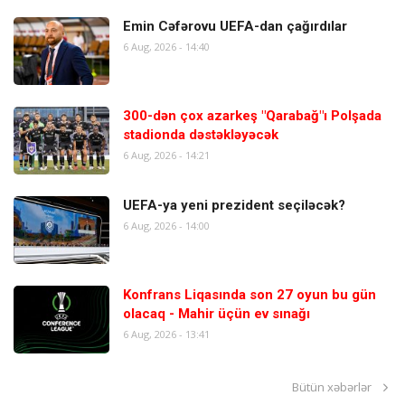
Emin Cəfərovu UEFA-dan çağırdılar
6 Aug, 2026 - 14:40
300-dən çox azarkeş "Qarabağ"ı Polşada
stadionda dəstəkləyəcək
6 Aug, 2026 - 14:21
UEFA-ya yeni prezident seçiləcək?
6 Aug, 2026 - 14:00
Konfrans Liqasında son 27 oyun bu gün
olacaq - Mahir üçün ev sınağı
6 Aug, 2026 - 13:41
Bütün xəbərlər