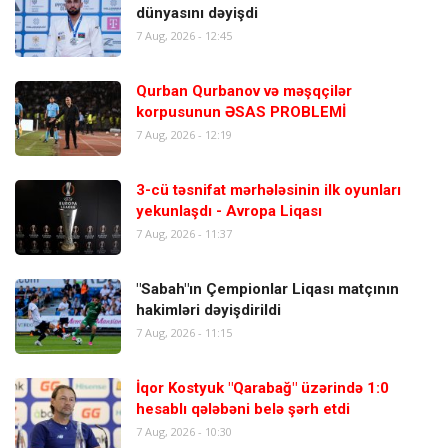
dünyasını dəyişdi
7 Aug, 2026 - 12:45
Qurban Qurbanov və məşqçilər
korpusunun ƏSAS PROBLEMİ
7 Aug, 2026 - 12:19
3-cü təsnifat mərhələsinin ilk oyunları
yekunlaşdı - Avropa Liqası
7 Aug, 2026 - 11:37
"Sabah"ın Çempionlar Liqası matçının
hakimləri dəyişdirildi
7 Aug, 2026 - 11:15
İqor Kostyuk "Qarabağ" üzərində 1:0
hesablı qələbəni belə şərh etdi
7 Aug, 2026 - 10:30