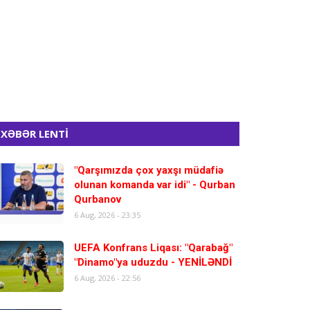
XƏBƏR LENTİ
"Qarşımızda çox yaxşı müdafiə
olunan komanda var idi" - Qurban
Qurbanov
6 Aug, 2026 - 23:35
UEFA Konfrans Liqası: "Qarabağ"
"Dinamo"ya uduzdu - YENİLƏNDİ
6 Aug, 2026 - 22:56