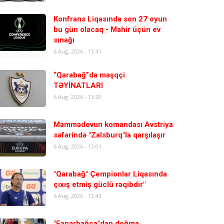
Konfrans Liqasında son 27 oyun
bu gün olacaq - Mahir üçün ev
sınağı
6 Aug, 2026 - 13:41
“Qarabağ”da məşqçi
TƏYİNATLARI
6 Aug, 2026 - 13:20
Məmmədovun komandası Avstriya
səfərində "Zalsburq"la qarşılaşır
6 Aug, 2026 - 13:01
"Qarabağ" Çempionlar Liqasında
çıxış etmiş güclü rəqibdir"
6 Aug, 2026 - 12:43
"Fənərbağça"dan doğma