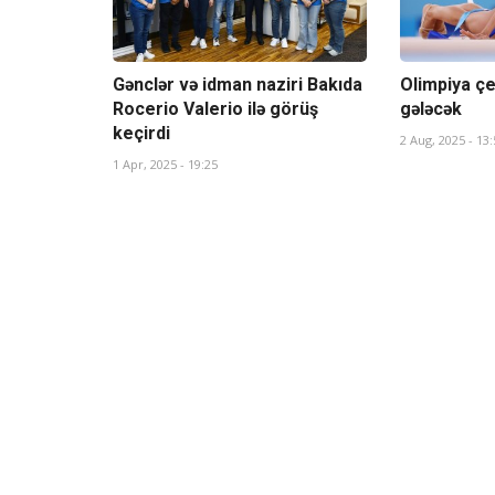
Gənclər və idman naziri Bakıda
Olimpiya ç
Rocerio Valerio ilə görüş
gələcək
keçirdi
2 Aug, 2025 - 13:
1 Apr, 2025 - 19:25