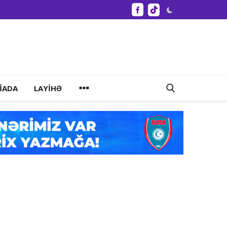
IADA
LAYIHƏ