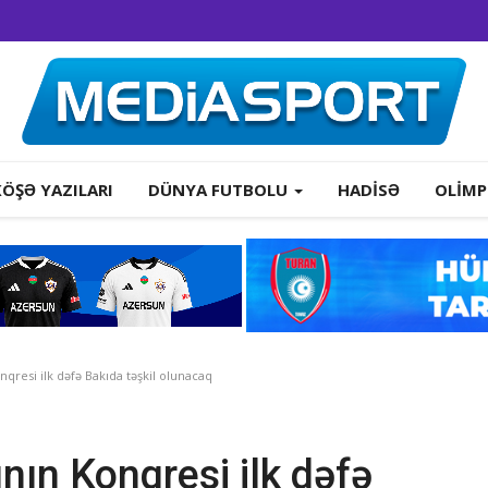
KÖŞƏ YAZILARI
DÜNYA FUTBOLU
HADISƏ
OLIMP
qresi ilk dəfə Bakıda təşkil olunacaq
ın Konqresi ilk dəfə