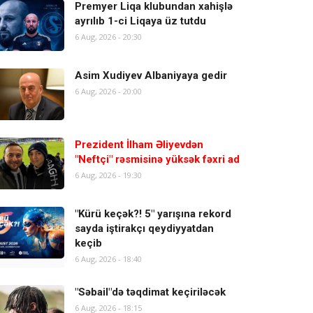
Premyer Liqa klubundan xahişlə
ayrılıb 1-ci Liqaya üz tutdu
6 Aug, 2026 - 20:30
Asim Xudiyev Albaniyaya gedir
6 Aug, 2026 - 20:00
Prezident İlham Əliyevdən
"Neftçi" rəsmisinə yüksək fəxri ad
6 Aug, 2026 - 19:30
"Kürü keçək?! 5" yarışına rekord
sayda iştirakçı qeydiyyatdan
keçib
6 Aug, 2026 - 18:40
"Səbail"də təqdimat keçiriləcək
6 Aug, 2026 - 18:15