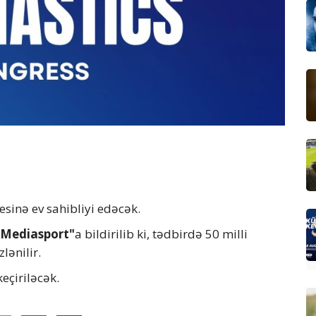
sinə ev sahibliyi edəcək.
"Mediasport"
a bildirilib ki, tədbirdə 50 milli
lənilir.
eçiriləcək.