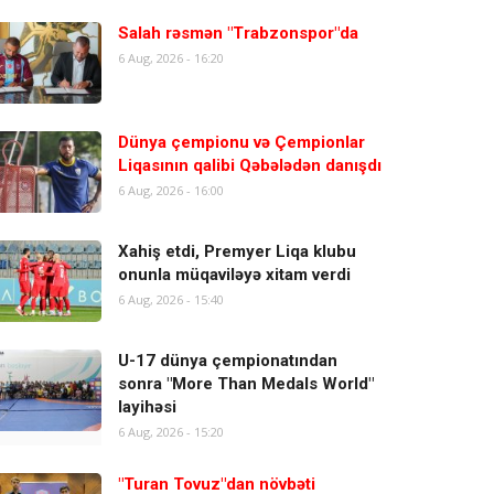
Salah rəsmən "Trabzonspor"da
6 Aug, 2026 - 16:20
Dünya çempionu və Çempionlar
Liqasının qalibi Qəbələdən danışdı
6 Aug, 2026 - 16:00
Xahiş etdi, Premyer Liqa klubu
onunla müqaviləyə xitam verdi
6 Aug, 2026 - 15:40
U-17 dünya çempionatından
sonra "More Than Medals World"
layihəsi
6 Aug, 2026 - 15:20
"Turan Tovuz"dan növbəti