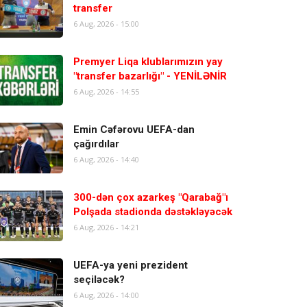
transfer
6 Aug, 2026 - 15:00
Premyer Liqa klublarımızın yay
"transfer bazarlığı" - YENİLƏNİR
6 Aug, 2026 - 14:55
Emin Cəfərovu UEFA-dan
çağırdılar
6 Aug, 2026 - 14:40
300-dən çox azarkeş "Qarabağ"ı
Polşada stadionda dəstəkləyəcək
6 Aug, 2026 - 14:21
UEFA-ya yeni prezident
seçiləcək?
6 Aug, 2026 - 14:00