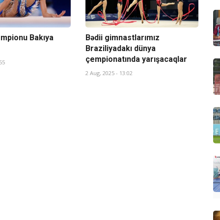
empionu Bakıya
Bədii gimnastlarımız
Braziliyadakı dünya
çempionatında yarışacaqlar
55
2 Aug, 2025 - 13:02