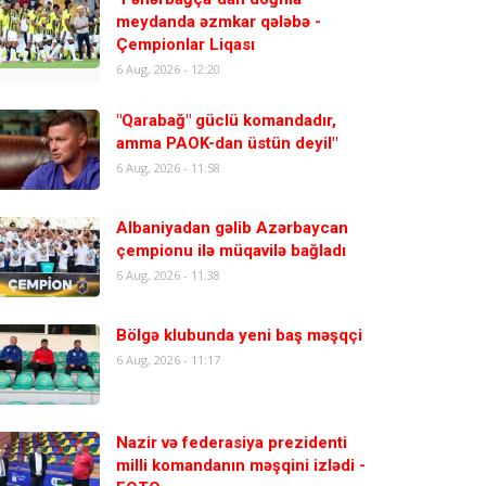
meydanda əzmkar qələbə -
Çempionlar Liqası
6 Aug, 2026 - 12:20
"Qarabağ" güclü komandadır,
amma PAOK-dan üstün deyil"
6 Aug, 2026 - 11:58
Albaniyadan gəlib Azərbaycan
çempionu ilə müqavilə bağladı
6 Aug, 2026 - 11:38
Bölgə klubunda yeni baş məşqçi
6 Aug, 2026 - 11:17
Nazir və federasiya prezidenti
milli komandanın məşqini izlədi -