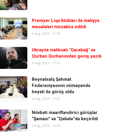
Premyer Liqa klubları ilə maliyyə
məsələləri müzakirə edildi
6 Aug, 2026 - 17:50
Ukrayna mətbuatı "Qarabağ" və
Qurban Qurbanovdan geniş yazdı
6 Aug, 2026 - 17:25
Beynəlxalq Şahmat
Federasiyasının nümayəndə
heyəti ilə görüş oldu
6 Aug, 2026 - 17:02
Növbəti maarifləndirici görüşlər
“Şamaxı” və “Qəbələ”də keçirildi
6 Aug, 2026 - 16:40