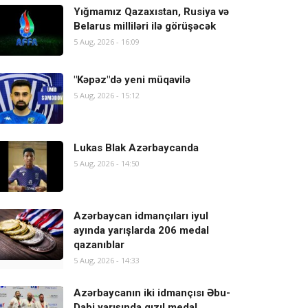
Yığmamız Qazaxıstan, Rusiya və
Belarus milliləri ilə görüşəcək
5 Aug, 2026 - 16:09
"Kəpəz"də yeni müqavilə
5 Aug, 2026 - 15:12
Lukas Blak Azərbaycanda
5 Aug, 2026 - 14:50
Azərbaycan idmançıları iyul
ayında yarışlarda 206 medal
qazanıblar
5 Aug, 2026 - 14:33
Azərbaycanın iki idmançısı Əbu-
Dabi yarışında qızıl medal