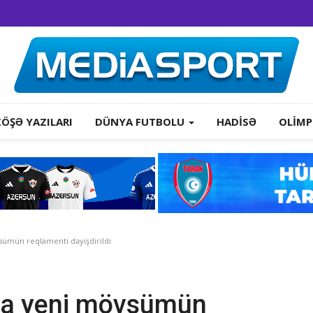
KÖŞƏ YAZILARI
DÜNYA FUTBOLU
HADISƏ
OLIMP
ümün reqlamenti dəyişdirildi
da yeni mövsümün