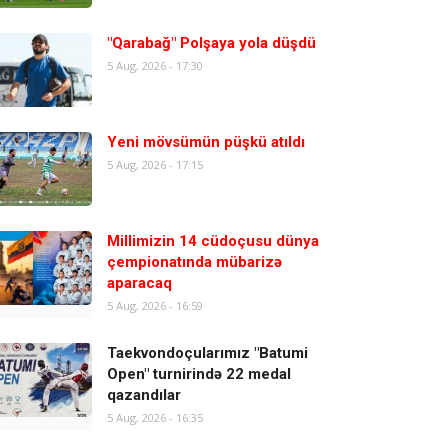
"Qarabağ" Polşaya yola düşdü
5 Aug, 2026 - 17:30
Yeni mövsümün püşkü atıldı
5 Aug, 2026 - 17:15
Millimizin 14 cüdoçusu dünya
çempionatında mübarizə
aparacaq
5 Aug, 2026 - 16:59
Taekvondoçularımız "Batumi
Open" turnirində 22 medal
qazandılar
5 Aug, 2026 - 16:35