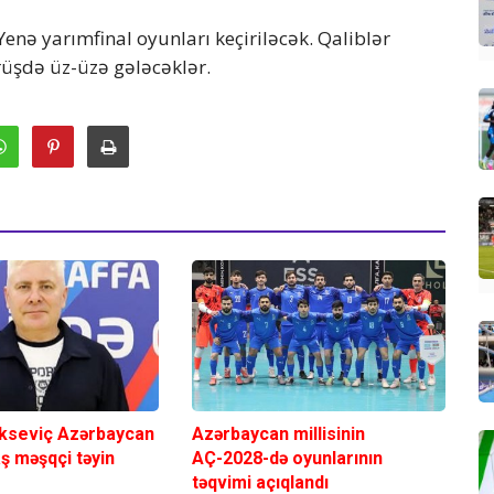
Yenə yarımfinal oyunları keçiriləcək. Qaliblər
rüşdə üz-üzə gələcəklər.
kseviç Azərbaycan
Azərbaycan millisinin
aş məşqçi təyin
AÇ-2028-də oyunlarının
təqvimi açıqlandı