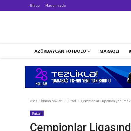
Əlaqə
Haqqımızda
AZƏRBAYCAN FUTBOLU
MARAQLI
Əsas
İdman növləri
Futzal
Çempionlar Liqasında yeni mövs
Futzal
Çempionlar Liqasın