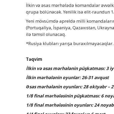
İlkin və əsas mərhələdə komandalar əvvəlki 
qrupa bölünəcək. Yenilik isə elit-raundun 1/
Yeni mövsümdə apreldə milli komandaların
(Portuqaliya, İspaniya, Qazaxıstan, Ukrayna
ilə təmsil olunacaq.
*Rusiya klubları yarışa buraxılmayacaqlar.
Təqvim
İlkin və əsas mərhələnin püşkatması: 3 iy
İlkin mərhələnin oyunlar: 26-31 avqust
Əsas mərhələnin oyunları: 28 oktyabr – 
1/8 final mərhələsinin püşkatması: 6 noy
1/8 final mərhələsinin oyunları: 24 noya