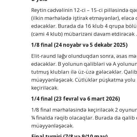
Reytin cədvəlinin 12-ci – 15-ci pilləsində q
(ilkin mərhələdə iştirak etməyənlər), eləcə
edəcəklər. Burada da 16 klub 4 qrupa bölü
(cəmi 4 klub) mübarizəni davam etdirəcək .
1/8 final (24 noyabr və 5 dekabr 2025)
Elit-raund ləğv olunduqdan sonra, əsas mə
edəcəklər. B yolunun qalibləri və A yolunun 
tutmuş klubları ilə üz-üzə gələcəklər. Qa
müəyyənləşəcək. Cütlüklər püşkatma yolu 
keçiriləcək.
1/4 final (23 fevral və 6 mart 2026)
1/8 final mərhələsində keçiriləcək 2 oyu
¼ finalda rəqib olacaqlar. Burada da qalib 
müəyyənləşəcək.
Final turniri (7/8 və 9/10 may)