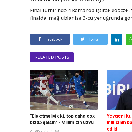
Final turnirində 4 komanda iştirak edəcək. 
finalda, məğlublar isə 3-cü yer uğrunda gö
Facebook
Twitter
RELATED POSTS
"Elə etməliyik ki, top daha çox
Yevgeni Ku
bizdə qalsın" - Millimizin üzvü
millisinin b
edildi
21 Jan, 2026 - 13:00