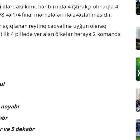
illərdəki kimi, hər birində 4 iştirakçı olmaqla 4
8 və 1/4 final mərhələləri ilə əvəzlənməsidir.
 açıqlanan reytinq cədvəlinə uyğun olaraq
) ilk 4 pillədə yer alan ölkələr hərəyə 2 komanda
ul
2 noyabr
abr
br və 5 dekabr