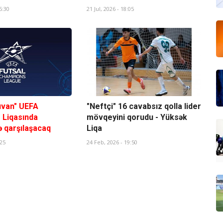
5:30
21 Jul, 2026 - 18:05
ıvan" UEFA
"Neftçi" 16 cavabsız qolla lider
 Liqasında
mövqeyini qorudu - Yüksək
lə qarşılaşacaq
Liqa
:25
24 Feb, 2026 - 19:50