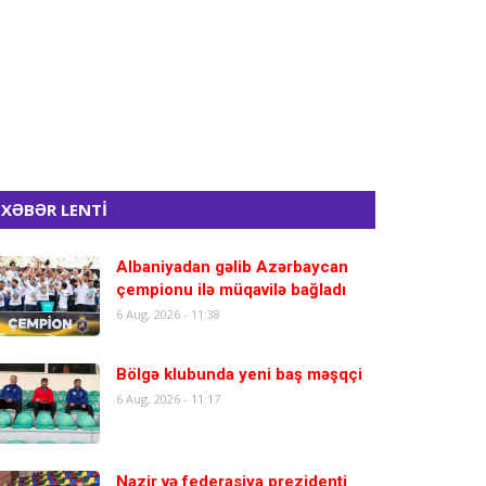
XƏBƏR LENTİ
Albaniyadan gəlib Azərbaycan
çempionu ilə müqavilə bağladı
6 Aug, 2026 - 11:38
Bölgə klubunda yeni baş məşqçi
6 Aug, 2026 - 11:17
Nazir və federasiya prezidenti