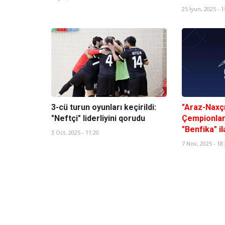
25 İyun, 2025 - 1
3-cü turun oyunları keçirildi:
"Araz-Naxç
"Neftçi" liderliyini qorudu
Çempionlar
"Benfika" i
3 Oct, 2025 - 11:20
7 Nov, 2025 - 18