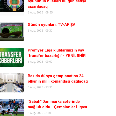
oyununun biletləri bu gün satışa
çıxarılacaq
6 Aug, 2026 - 09:55
Günün oyunları: TV-AFİŞA
6 Aug, 2026 - 09:30
Premyer Liqa klublarımızın yay
"transfer bazarlığı" - YENİLƏNİR
6 Aug, 2026 - 09:00
Bakıda dünya çempionatına 24
ölkənin milli komandası qatılacaq
5 Aug, 2026 - 23:30
"Sabah" Danimarka səfərində
məğlub oldu - Çempionlar Liqası
5 Aug, 2026 - 23:09