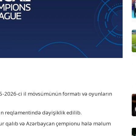
5-2026-ci il mövsümünün formatı və oyunların
n reqlamentində dəyişiklik edilib.
tur qalıb və Azərbaycan çempionu hələ məlum