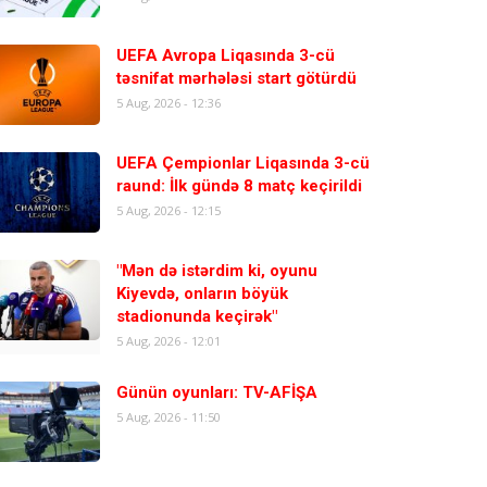
UEFA Avropa Liqasında 3-cü
təsnifat mərhələsi start götürdü
5 Aug, 2026 - 12:36
UEFA Çempionlar Liqasında 3-cü
raund: İlk gündə 8 matç keçirildi
5 Aug, 2026 - 12:15
"Mən də istərdim ki, oyunu
Kiyevdə, onların böyük
stadionunda keçirək"
5 Aug, 2026 - 12:01
Günün oyunları: TV-AFİŞA
5 Aug, 2026 - 11:50