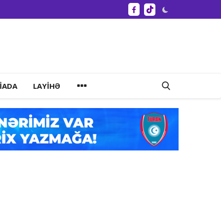
IADA
LAYIHƏ