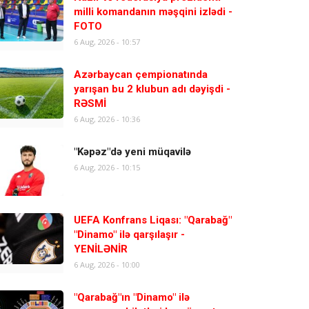
milli komandanın məşqini izlədi -
FOTO
6 Aug, 2026 - 10:57
Azərbaycan çempionatında
yarışan bu 2 klubun adı dəyişdi -
RƏSMİ
6 Aug, 2026 - 10:36
"Kəpəz"də yeni müqavilə
6 Aug, 2026 - 10:15
UEFA Konfrans Liqası: "Qarabağ"
"Dinamo" ilə qarşılaşır -
YENİLƏNİR
6 Aug, 2026 - 10:00
"Qarabağ"ın "Dinamo" ilə