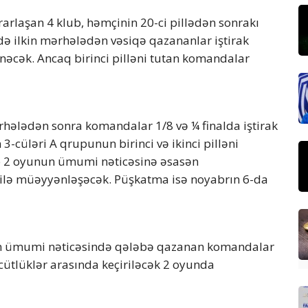
ərarlaşan 4 klub, həmçinin 20-ci pillədən sonrakı
 də ilkin mərhələdən vəsiqə qazananlar iştirak
nəcək. Ancaq birinci pilləni tutan komandalar
rhələdən sonra komandalar 1/8 və ¼ finalda iştirak
3-cüləri A qrupunun birinci və ikinci pilləni
lib 2 oyunun ümumi nəticəsinə əsasən
ilə müəyyənləşəcək. Püşkatma isə noyabrın 6-da
nun ümumi nəticəsində qələbə qazanan komandalar
cütlüklər arasında keçiriləcək 2 oyunda