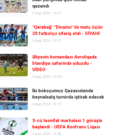
qazandı
5 Aug, 2026 - 14:15
"Qarabağ" "Dinamo" ilə matç üçün
20 futbolçu sifariş etdi - SİYAHI
5 Aug, 2026 - 13:57
Əliyevin komandası Avroliqada
İrlandiya səfərində uduzdu -
VİDEO
5 Aug, 2026 - 13:36
İki boksçumuz Qazaxıstanda
beynəlxalq turnirdə iştirak edəcək
5 Aug, 2026 - 13:15
3-cü təsnifat mərhələsi 1 görüşlə
başlandı - UEFA Konfrans Liqası
5 Aug, 2026 - 12:58