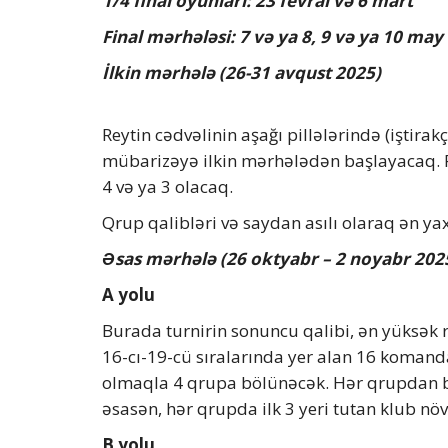
1/4 final oyunları: 23 fevral və 6 mart
Final mərhələsi: 7 və ya 8, 9 və ya 10 may
İlkin mərhələ (26-31 avqust 2025)
Reytin cədvəlinin aşağı pillələrində (iştira
mübarizəyə ilkin mərhələdən başlayacaq. 
4 və ya 3 olacaq.
Qrup qalibləri və saydan asılı olaraq ən yax
Əsas mərhələ (26 oktyabr – 2 noyabr 202
A yolu
Burada turnirin sonuncu qalibi, ən yüksək r
16-cı-19-cü sıralarında yer alan 16 komanda
olmaqla 4 qrupa bölünəcək. Hər qrupdan bi
əsasən, hər qrupda ilk 3 yeri tutan klub
B yolu