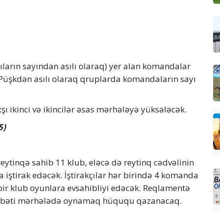
kçıların sayından asılı olaraq) yer alan komandalar
Püşkdən asılı olaraq qruplarda komandaların sayı
şı ikinci və ikincilər əsas mərhələyə yüksələcək.
5)
eytinqə sahib 11 klub, eləcə də reytinq cədvəlinin
 iştirak edəcək. İştirakçılar hər birində 4 komanda
r klub oyunlara evsahibliyi edəcək. Reqlamentə
 növbəti mərhələdə oynamaq hüququ qazanacaq.