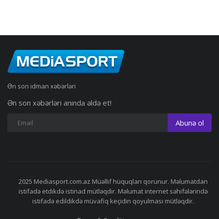
Ən son idman xəbərləri
Ən son xəbərləri anında əldə et!
Abunə ol
2025 Mediasport.com.az Müəllif hüquqları qorunur. Məlumatdan
istifadə etdikdə istinad mütləqdir. Məlumat internet səhifələrində
istifadə edildikdə müvafiq keçidin qoyulması mütləqdir.