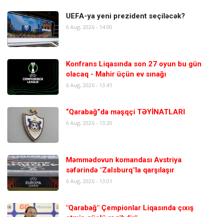
UEFA-ya yeni prezident seçiləcək?
6 Aug, 2026 - 14:00
Konfrans Liqasında son 27 oyun bu gün
olacaq - Mahir üçün ev sınağı
6 Aug, 2026 - 13:41
“Qarabağ”da məşqçi TƏYİNATLARI
6 Aug, 2026 - 13:20
Məmmədovun komandası Avstriya
səfərində "Zalsburq"la qarşılaşır
6 Aug, 2026 - 13:01
"Qarabağ" Çempionlar Liqasında çıxış