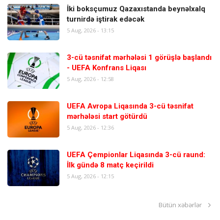
İki boksçumuz Qazaxıstanda beynəlxalq
turnirdə iştirak edəcək
5 Aug, 2026 - 13:15
3-cü təsnifat mərhələsi 1 görüşlə başlandı
- UEFA Konfrans Liqası
5 Aug, 2026 - 12:58
UEFA Avropa Liqasında 3-cü təsnifat
mərhələsi start götürdü
5 Aug, 2026 - 12:36
UEFA Çempionlar Liqasında 3-cü raund:
İlk gündə 8 matç keçirildi
5 Aug, 2026 - 12:15
Bütün xəbərlər