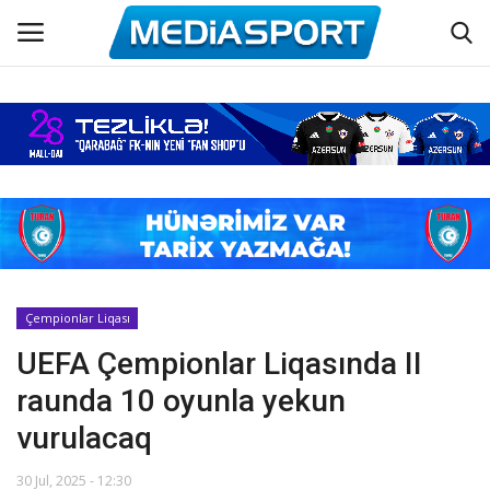
Əsas
Azərbaycan futbolu
Maraqlı
Əlaqə
Çempionlar Liqası
UEFA Çempionlar Liqasında II
Haqqımızda
raunda 10 oyunla yekun
Köşə yazıları
vurulacaq
Dünya futbolu
30 Jul, 2025 - 12:30