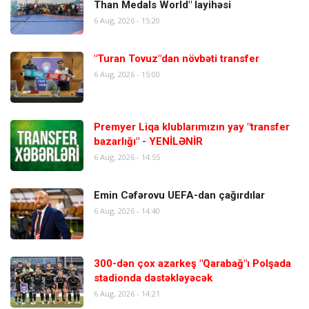
Than Medals World" layihəsi
6 Aug, 2026 - 15:20
"Turan Tovuz"dan növbəti transfer
6 Aug, 2026 - 15:00
Premyer Liqa klublarımızın yay "transfer
bazarlığı" - YENİLƏNİR
6 Aug, 2026 - 14:55
Emin Cəfərovu UEFA-dan çağırdılar
6 Aug, 2026 - 14:40
300-dən çox azarkeş "Qarabağ"ı Polşada
stadionda dəstəkləyəcək
6 Aug, 2026 - 14:21