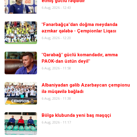
etmiş güclü rəqibdir"
6 Aug, 2026 - 12:43
"Fənərbağça"dan doğma meydanda
əzmkar qələbə - Çempionlar Liqası
6 Aug, 2026 - 12:20
"Qarabağ" güclü komandadır, amma
PAOK-dan üstün deyil"
6 Aug, 2026 - 11:58
Albaniyadan gəlib Azərbaycan çempionu
ilə müqavilə bağladı
6 Aug, 2026 - 11:38
Bölgə klubunda yeni baş məşqçi
6 Aug, 2026 - 11:17