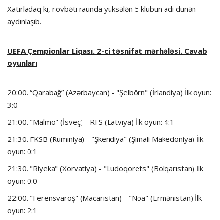
Xatırladaq ki, növbəti raunda yüksələn 5 klubun adı dünən
aydınlaşıb.
UEFA Çempionlar Liqası. 2-ci təsnifat mərhələsi. Cavab
oyunları
20:00. “Qarabağ” (Azərbaycan) - "Şelbörn" (İrlandiya) İlk oyun:
3:0
21:00. "Malmö" (İsveç) - RFS (Latviya) İlk oyun: 4:1
21:30. FKSB (Rumıniya) - "Şkendiya" (Şimali Makedoniya) İlk
oyun: 0:1
21:30. "Riyeka" (Xorvatiya) - "Ludoqorets" (Bolqarıstan) İlk
oyun: 0:0
22:00. "Ferensvaroş" (Macarıstan) - "Noa" (Ermənistan) İlk
oyun: 2:1