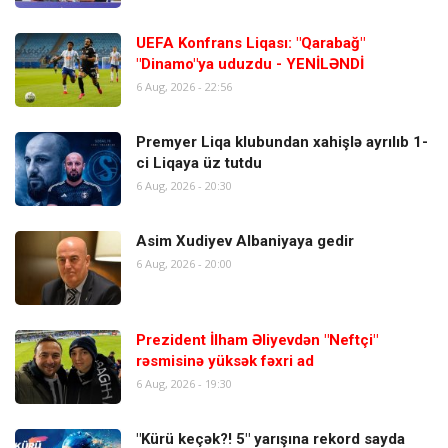
UEFA Konfrans Liqası: "Qarabağ"
"Dinamo"ya uduzdu - YENİLƏNDİ
6 Aug, 2026 - 22:56
Premyer Liqa klubundan xahişlə ayrılıb 1-
ci Liqaya üz tutdu
6 Aug, 2026 - 20:30
Asim Xudiyev Albaniyaya gedir
6 Aug, 2026 - 20:00
Prezident İlham Əliyevdən "Neftçi"
rəsmisinə yüksək fəxri ad
6 Aug, 2026 - 19:30
"Kürü keçək?! 5" yarışına rekord sayda