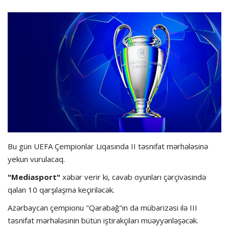
Hadisə
Olimpiada
Layihə
Formula 1
İdman növləri
Bu gün UEFA Çempionlar Liqasında II təsnifat mərhələsinə
yekun vurulacaq.
"Mediasport"
xəbər verir ki, cavab oyunları çərçivəsində
qalan 10 qarşılaşma keçiriləcək.
Azərbaycan çempionu "Qarabağ"ın da mübarizəsi ilə III
təsnifat mərhələsinin bütün iştirakçıları müəyyənləşəcək.