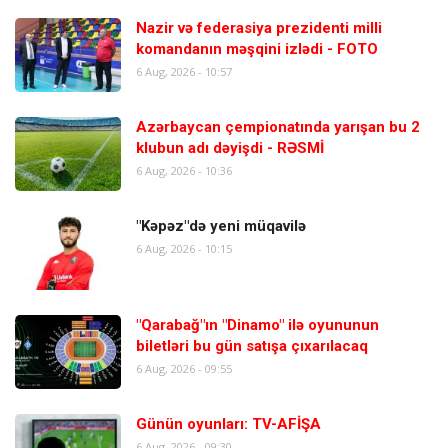
Nazir və federasiya prezidenti milli
komandanın məşqini izlədi - FOTO
6 Aug, 2026 - 10:57
Azərbaycan çempionatında yarışan bu 2
klubun adı dəyişdi - RƏSMİ
6 Aug, 2026 - 10:36
"Kəpəz"də yeni müqavilə
6 Aug, 2026 - 10:15
"Qarabağ"ın "Dinamo" ilə oyununun
biletləri bu gün satışa çıxarılacaq
6 Aug, 2026 - 09:55
Günün oyunları: TV-AFİŞA
6 Aug, 2026 - 09:30