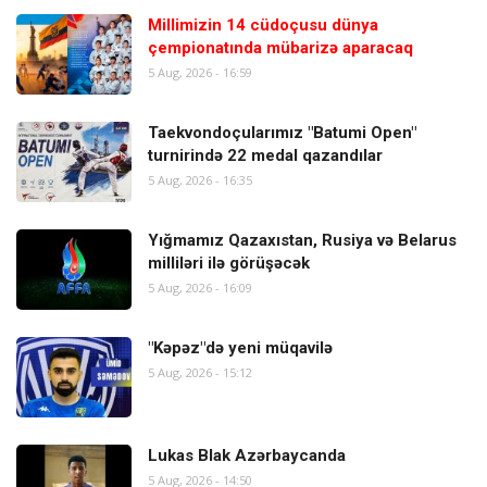
Millimizin 14 cüdoçusu dünya
çempionatında mübarizə aparacaq
5 Aug, 2026 - 16:59
Taekvondoçularımız "Batumi Open"
turnirində 22 medal qazandılar
5 Aug, 2026 - 16:35
Yığmamız Qazaxıstan, Rusiya və Belarus
milliləri ilə görüşəcək
5 Aug, 2026 - 16:09
"Kəpəz"də yeni müqavilə
5 Aug, 2026 - 15:12
Lukas Blak Azərbaycanda
5 Aug, 2026 - 14:50