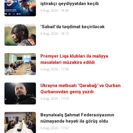
iştirakçı qeydiyyatdan keçib
6 Aug, 2026 - 18:40
"Səbail"də təqdimat keçiriləcək
6 Aug, 2026 - 18:15
Premyer Liqa klubları ilə maliyyə
məsələləri müzakirə edildi
6 Aug, 2026 - 17:50
Ukrayna mətbuatı "Qarabağ" və Qurban
Qurbanovdan geniş yazdı
6 Aug, 2026 - 17:25
Beynəlxalq Şahmat Federasiyasının
nümayəndə heyəti ilə görüş oldu
6 Aug, 2026 - 17:02