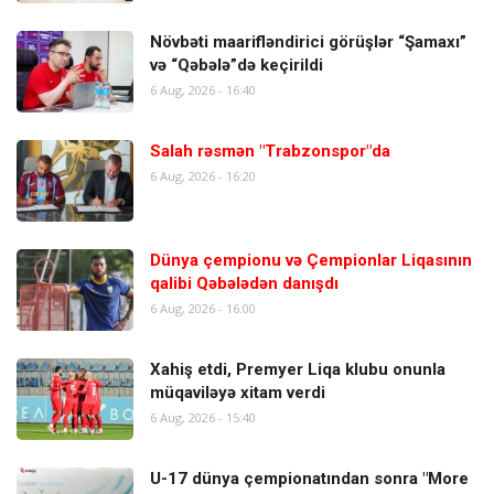
Növbəti maarifləndirici görüşlər “Şamaxı”
və “Qəbələ”də keçirildi
6 Aug, 2026 - 16:40
Salah rəsmən "Trabzonspor"da
6 Aug, 2026 - 16:20
Dünya çempionu və Çempionlar Liqasının
qalibi Qəbələdən danışdı
6 Aug, 2026 - 16:00
Xahiş etdi, Premyer Liqa klubu onunla
müqaviləyə xitam verdi
6 Aug, 2026 - 15:40
U-17 dünya çempionatından sonra "More