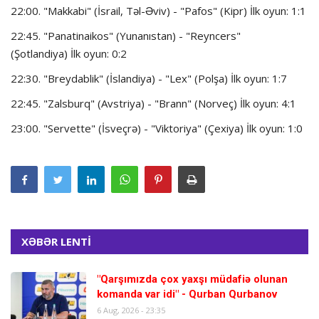
22:00. "Makkabi" (İsrail, Təl-Əviv) - "Pafos" (Kipr) İlk oyun: 1:1
22:45. "Panatinaikos" (Yunanıstan) - "Reyncers"
(Şotlandiya) İlk oyun: 0:2
22:30. "Breydablik" (İslandiya) - "Lex" (Polşa) İlk oyun: 1:7
22:45. "Zalsburq" (Avstriya) - "Brann" (Norveç) İlk oyun: 4:1
23:00. "Servette" (İsveçrə) - "Viktoriya" (Çexiya) İlk oyun: 1:0
XƏBƏR LENTİ
"Qarşımızda çox yaxşı müdafiə olunan
komanda var idi" - Qurban Qurbanov
6 Aug, 2026 - 23:35