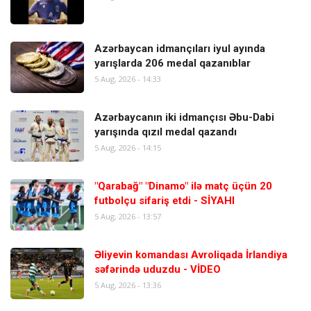
Azərbaycan idmançıları iyul ayında
yarışlarda 206 medal qazanıblar
5 Aug, 2026 - 14:33
Azərbaycanın iki idmançısı Əbu-Dabi
yarışında qızıl medal qazandı
5 Aug, 2026 - 14:15
"Qarabağ" "Dinamo" ilə matç üçün 20
futbolçu sifariş etdi - SİYAHI
5 Aug, 2026 - 13:57
Əliyevin komandası Avroliqada İrlandiya
səfərində uduzdu - VİDEO
5 Aug, 2026 - 13:36