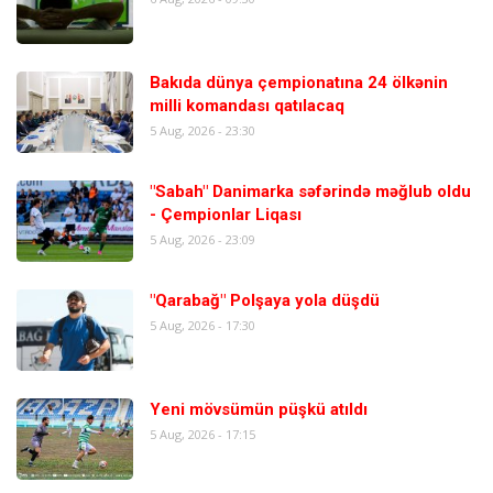
Bakıda dünya çempionatına 24 ölkənin
milli komandası qatılacaq
5 Aug, 2026 - 23:30
"Sabah" Danimarka səfərində məğlub oldu
- Çempionlar Liqası
5 Aug, 2026 - 23:09
"Qarabağ" Polşaya yola düşdü
5 Aug, 2026 - 17:30
Yeni mövsümün püşkü atıldı
5 Aug, 2026 - 17:15