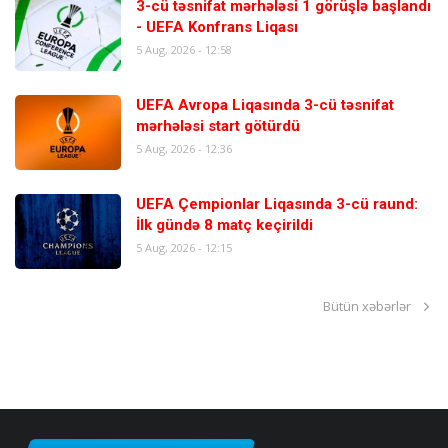
3-cü təsnifat mərhələsi 1 görüşlə başlandı
- UEFA Konfrans Liqası
5 Aug, 2026 - 12:58
UEFA Avropa Liqasında 3-cü təsnifat
mərhələsi start götürdü
5 Aug, 2026 - 12:36
UEFA Çempionlar Liqasında 3-cü raund:
İlk gündə 8 matç keçirildi
5 Aug, 2026 - 12:15
Bütün xəbərlər