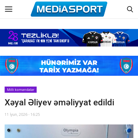
Əsas
Azərbaycan futbolu
Maraqlı
Əlaqə
Milli komandalar
Xəyal Əliyev əməliyyat edildi
Haqqımızda
11 İyun, 2026 - 16:25
Köşə yazıları
Dünya futbolu