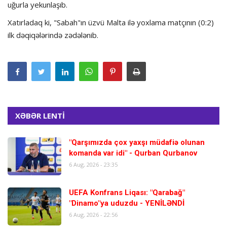
uğurla yekunlaşıb.
Xatırladaq ki, "Sabah"ın üzvü Malta ilə yoxlama matçının (0:2)
ilk dəqiqələrində zədələnib.
XƏBƏR LENTİ
"Qarşımızda çox yaxşı müdafiə olunan
komanda var idi" - Qurban Qurbanov
6 Aug, 2026 - 23:35
UEFA Konfrans Liqası: "Qarabağ"
"Dinamo"ya uduzdu - YENİLƏNDİ
6 Aug, 2026 - 22:56