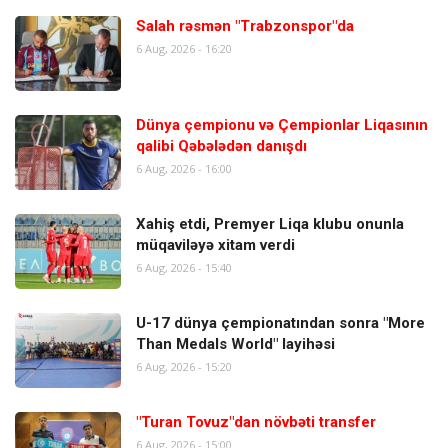
Salah rəsmən "Trabzonspor"da
6 Aug, 2026 - 16:20
Dünya çempionu və Çempionlar Liqasının
qalibi Qəbələdən danışdı
6 Aug, 2026 - 16:00
Xahiş etdi, Premyer Liqa klubu onunla
müqaviləyə xitam verdi
6 Aug, 2026 - 15:40
U-17 dünya çempionatından sonra "More
Than Medals World" layihəsi
6 Aug, 2026 - 15:20
"Turan Tovuz"dan növbəti transfer
6 Aug, 2026 - 15:00