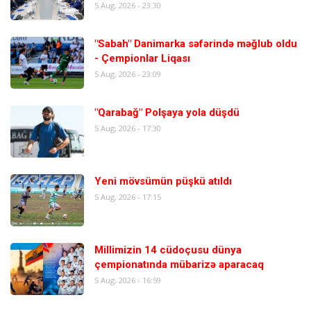
5 Aug, 2026 - 23:30
"Sabah" Danimarka səfərində məğlub oldu
- Çempionlar Liqası
5 Aug, 2026 - 23:09
"Qarabağ" Polşaya yola düşdü
5 Aug, 2026 - 17:30
Yeni mövsümün püşkü atıldı
5 Aug, 2026 - 17:15
Millimizin 14 cüdoçusu dünya
çempionatında mübarizə aparacaq
5 Aug, 2026 - 16:59