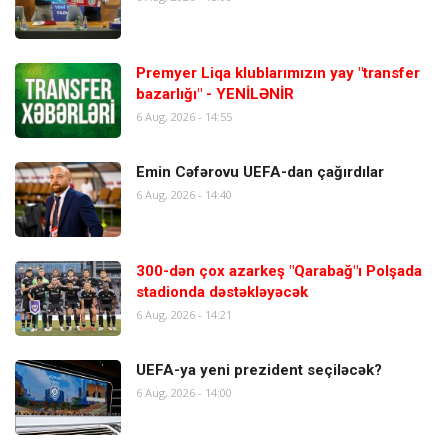
Premyer Liqa klublarımızın yay "transfer
bazarlığı" - YENİLƏNİR
6 Aug, 2026 - 14:55
Emin Cəfərovu UEFA-dan çağırdılar
6 Aug, 2026 - 14:40
300-dən çox azarkeş "Qarabağ"ı Polşada
stadionda dəstəkləyəcək
6 Aug, 2026 - 14:21
UEFA-ya yeni prezident seçiləcək?
6 Aug, 2026 - 14:00