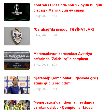
Konfrans Liqasında son 27 oyun bu gün
olacaq - Mahir üçün ev sınağı
6 Aug, 2026 - 13:41
“Qarabağ”da məşqçi TƏYİNATLARI
6 Aug, 2026 - 13:20
Məmmədovun komandası Avstriya
səfərində "Zalsburq"la qarşılaşır
6 Aug, 2026 - 13:01
"Qarabağ" Çempionlar Liqasında çıxış
etmiş güclü rəqibdir"
6 Aug, 2026 - 12:43
"Fənərbağça"dan doğma meydanda
əzmkar qələbə - Çempionlar Liqası