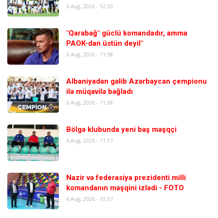
6 Aug, 2026 - 12:20
"Qarabağ" güclü komandadır, amma
PAOK-dan üstün deyil"
6 Aug, 2026 - 11:58
Albaniyadan gəlib Azərbaycan çempionu
ilə müqavilə bağladı
6 Aug, 2026 - 11:38
Bölgə klubunda yeni baş məşqçi
6 Aug, 2026 - 11:17
Nazir və federasiya prezidenti milli
komandanın məşqini izlədi - FOTO
6 Aug, 2026 - 10:57