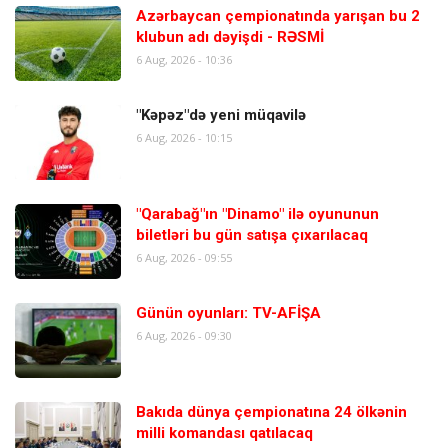
Azərbaycan çempionatında yarışan bu 2
klubun adı dəyişdi - RƏSMİ
6 Aug, 2026 - 10:36
"Kəpəz"də yeni müqavilə
6 Aug, 2026 - 10:15
"Qarabağ"ın "Dinamo" ilə oyununun
biletləri bu gün satışa çıxarılacaq
6 Aug, 2026 - 09:55
Günün oyunları: TV-AFİŞA
6 Aug, 2026 - 09:30
Bakıda dünya çempionatına 24 ölkənin
milli komandası qatılacaq