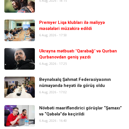
6 Aug, 2026 - 18:15
Premyer Liqa klubları ilə maliyyə
məsələləri müzakirə edildi
6 Aug, 2026 - 17:50
Ukrayna mətbuatı "Qarabağ" və Qurban
Qurbanovdan geniş yazdı
6 Aug, 2026 - 17:25
Beynəlxalq Şahmat Federasiyasının
nümayəndə heyəti ilə görüş oldu
6 Aug, 2026 - 17:02
Növbəti maarifləndirici görüşlər “Şamaxı”
və “Qəbələ”də keçirildi
6 Aug, 2026 - 16:40