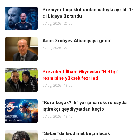
Premyer Liqa klubundan xahişlə ayrılıb 1-
ci Liqaya üz tutdu
6 Aug, 2026 - 20:30
Asim Xudiyev Albaniyaya gedir
6 Aug, 2026 - 20:00
Prezident İlham Əliyevdən "Neftçi"
rəsmisinə yüksək fəxri ad
6 Aug, 2026 - 19:30
"Kürü keçək?! 5" yarışına rekord sayda
iştirakçı qeydiyyatdan keçib
6 Aug, 2026 - 18:40
"Səbail"də təqdimat keçiriləcək