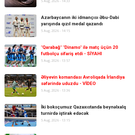
5 Aug, 2026 - 14:33
Azərbaycanın iki idmançısı Əbu-Dabi
yarışında qızıl medal qazandı
5 Aug, 2026 - 14:15
"Qarabağ" "Dinamo" ilə matç üçün 20
futbolçu sifariş etdi - SİYAHI
5 Aug, 2026 - 13:57
Əliyevin komandası Avroliqada İrlandiya
səfərində uduzdu - VİDEO
5 Aug, 2026 - 13:36
İki boksçumuz Qazaxıstanda beynəlxalq
turnirdə iştirak edəcək
5 Aug, 2026 - 13:15