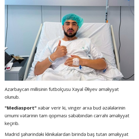
Hadisə
Olimpiada
Layihə
Formula 1
İdman növləri
Azərbaycan millisinin futbolçusu Xəyal Əliyev əməliyyat
olunub.
"Mediasport"
xəbər verir ki, vinger arxa bud əzələlərinin
ümumi vətərinin tam qopması səbəbindən cərrahi əməliyyat
keçirib.
Madrid şəhərindəki klinikalardan birində baş tutan əməliyyat