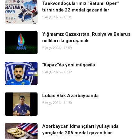
Taekvondoçularımız "Batumi Open"
turnirində 22 medal qazandılar
5 Aug, 2026 - 16:35
Yığmamız Qazaxıstan, Rusiya və Belarus
milliləri ilə görüşəcək
5 Aug, 2026 - 16:09
"Kəpəz"də yeni müqavilə
5 Aug, 2026 - 15:12
Lukas Blak Azərbaycanda
5 Aug, 2026 - 14:50
Azərbaycan idmançıları iyul ayında
yarışlarda 206 medal qazanıblar