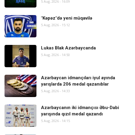
5 Aug, 2026 - 16:09
"Kəpəz"də yeni müqavilə
5 Aug, 2026 - 15:12
Lukas Blak Azərbaycanda
5 Aug, 2026 - 14:50
Azərbaycan idmançıları iyul ayında
yarışlarda 206 medal qazanıblar
5 Aug, 2026 - 14:33
Azərbaycanın iki idmançısı Əbu-Dabi
yarışında qızıl medal qazandı
5 Aug, 2026 - 14:15