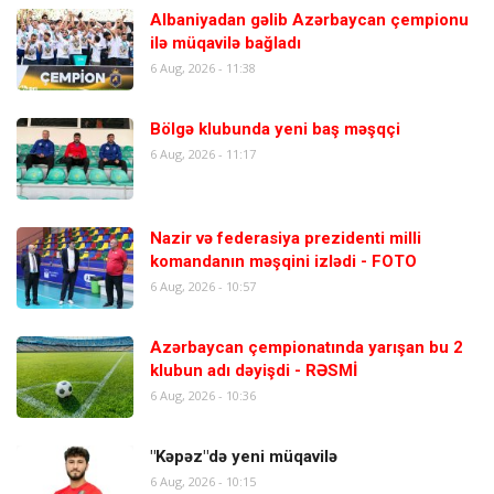
Albaniyadan gəlib Azərbaycan çempionu
ilə müqavilə bağladı
6 Aug, 2026 - 11:38
Bölgə klubunda yeni baş məşqçi
6 Aug, 2026 - 11:17
Nazir və federasiya prezidenti milli
komandanın məşqini izlədi - FOTO
6 Aug, 2026 - 10:57
Azərbaycan çempionatında yarışan bu 2
klubun adı dəyişdi - RƏSMİ
6 Aug, 2026 - 10:36
"Kəpəz"də yeni müqavilə
6 Aug, 2026 - 10:15