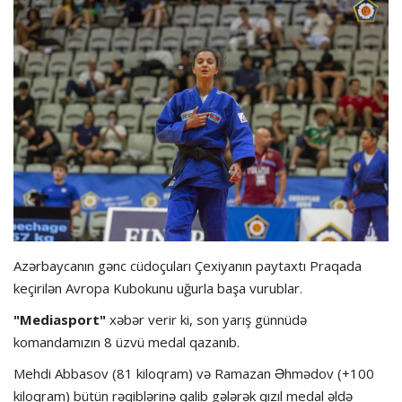
Hadisə
Olimpiada
Layihə
Formula 1
İdman növləri
Azərbaycanın gənc cüdoçuları Çexiyanın paytaxtı Praqada
keçirilən Avropa Kubokunu uğurla başa vurublar.
"Mediasport"
xəbər verir ki, son yarış günnüdə
komandamızın 8 üzvü medal qazanıb.
Mehdi Abbasov (81 kiloqram) və Ramazan Əhmədov (+100
kiloqram) bütün rəqiblərinə qalib gələrək qızıl medal əldə