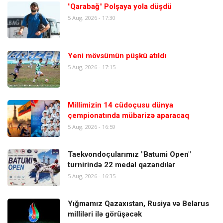
"Qarabağ" Polşaya yola düşdü
5 Aug, 2026 - 17:30
Yeni mövsümün püşkü atıldı
5 Aug, 2026 - 17:15
Millimizin 14 cüdoçusu dünya
çempionatında mübarizə aparacaq
5 Aug, 2026 - 16:59
Taekvondoçularımız "Batumi Open"
turnirində 22 medal qazandılar
5 Aug, 2026 - 16:35
Yığmamız Qazaxıstan, Rusiya və Belarus
milliləri ilə görüşəcək