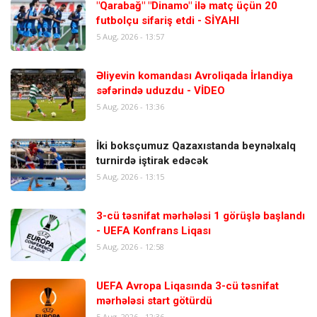
"Qarabağ" "Dinamo" ilə matç üçün 20
futbolçu sifariş etdi - SİYAHI
5 Aug, 2026 - 13:57
Əliyevin komandası Avroliqada İrlandiya
səfərində uduzdu - VİDEO
5 Aug, 2026 - 13:36
İki boksçumuz Qazaxıstanda beynəlxalq
turnirdə iştirak edəcək
5 Aug, 2026 - 13:15
3-cü təsnifat mərhələsi 1 görüşlə başlandı
- UEFA Konfrans Liqası
5 Aug, 2026 - 12:58
UEFA Avropa Liqasında 3-cü təsnifat
mərhələsi start götürdü
5 Aug, 2026 - 12:36