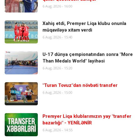
6 Aug, 2026 - 16:00
Xahiş etdi, Premyer Liqa klubu onunla
müqaviləyə xitam verdi
6 Aug, 2026 - 15:40
U-17 dünya çempionatından sonra "More
Than Medals World" layihəsi
6 Aug, 2026 - 15:20
"Turan Tovuz"dan növbəti transfer
6 Aug, 2026 - 15:00
Premyer Liqa klublarımızın yay "transfer
bazarlığı" - YENİLƏNİR
6 Aug, 2026 - 14:55