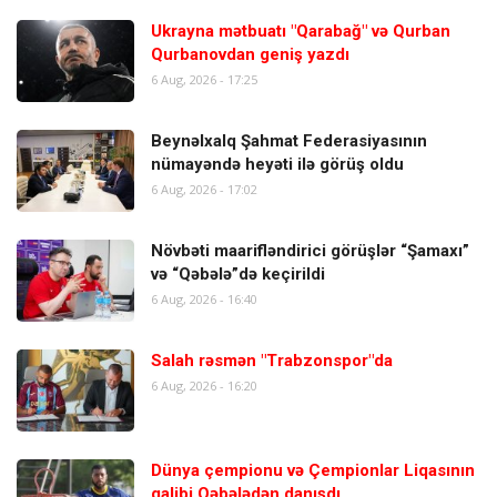
Ukrayna mətbuatı "Qarabağ" və Qurban
Qurbanovdan geniş yazdı
6 Aug, 2026 - 17:25
Beynəlxalq Şahmat Federasiyasının
nümayəndə heyəti ilə görüş oldu
6 Aug, 2026 - 17:02
Növbəti maarifləndirici görüşlər “Şamaxı”
və “Qəbələ”də keçirildi
6 Aug, 2026 - 16:40
Salah rəsmən "Trabzonspor"da
6 Aug, 2026 - 16:20
Dünya çempionu və Çempionlar Liqasının
qalibi Qəbələdən danışdı