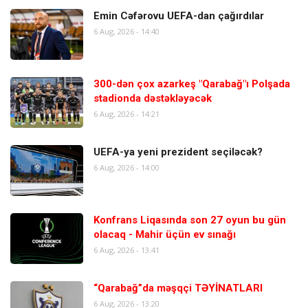
Emin Cəfərovu UEFA-dan çağırdılar
6 Aug, 2026 - 14:40
300-dən çox azarkeş "Qarabağ"ı Polşada
stadionda dəstəkləyəcək
6 Aug, 2026 - 14:21
UEFA-ya yeni prezident seçiləcək?
6 Aug, 2026 - 14:00
Konfrans Liqasında son 27 oyun bu gün
olacaq - Mahir üçün ev sınağı
6 Aug, 2026 - 13:41
“Qarabağ”da məşqçi TƏYİNATLARI
6 Aug, 2026 - 13:20