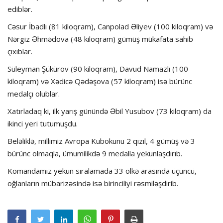
ediblər.
Cəsur İbadlı (81 kiloqram), Canpolad Əliyev (100 kiloqram) və
Nərgiz Əhmədova (48 kiloqram) gümüş mükafata sahib
çıxıblar.
Süleyman Şükürov (90 kiloqram), Davud Namazlı (100
kiloqram) və Xədicə Qədəşova (57 kiloqram) isə bürünc
medalçı olublar.
Xatırladaq ki, ilk yarış günündə Əbil Yusubov (73 kiloqram) da
ikinci yeri tutumuşdu.
Beləliklə, millimiz Avropa Kubokunu 2 qızıl, 4 gümüş və 3
bürünc olmaqla, ümumilikdə 9 medalla yekunlaşdırıb.
Komandamız yekun sıralamada 33 ölkə arasında üçüncü,
oğlanların mübarizəsində isə birinciliyi rəsmiləşdirib.