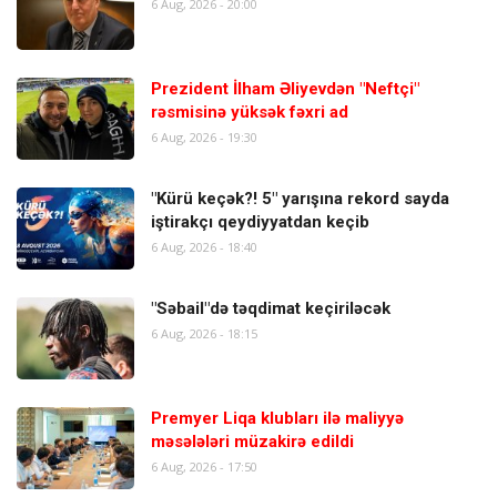
6 Aug, 2026 - 20:00
Prezident İlham Əliyevdən "Neftçi"
rəsmisinə yüksək fəxri ad
6 Aug, 2026 - 19:30
"Kürü keçək?! 5" yarışına rekord sayda
iştirakçı qeydiyyatdan keçib
6 Aug, 2026 - 18:40
"Səbail"də təqdimat keçiriləcək
6 Aug, 2026 - 18:15
Premyer Liqa klubları ilə maliyyə
məsələləri müzakirə edildi
6 Aug, 2026 - 17:50