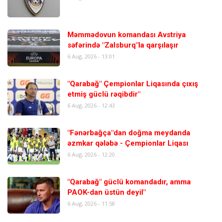
Məmmədovun komandası Avstriya
səfərində "Zalsburq"la qarşılaşır
6 Aug, 2026 - 13:01
"Qarabağ" Çempionlar Liqasında çıxış
etmiş güclü rəqibdir"
6 Aug, 2026 - 12:43
"Fənərbağça"dan doğma meydanda
əzmkar qələbə - Çempionlar Liqası
6 Aug, 2026 - 12:20
"Qarabağ" güclü komandadır, amma
PAOK-dan üstün deyil"
6 Aug, 2026 - 11:58