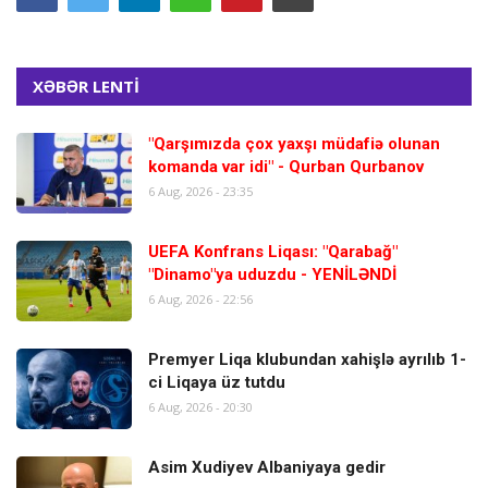
XƏBƏR LENTİ
"Qarşımızda çox yaxşı müdafiə olunan
komanda var idi" - Qurban Qurbanov
6 Aug, 2026 - 23:35
UEFA Konfrans Liqası: "Qarabağ"
"Dinamo"ya uduzdu - YENİLƏNDİ
6 Aug, 2026 - 22:56
Premyer Liqa klubundan xahişlə ayrılıb 1-
ci Liqaya üz tutdu
6 Aug, 2026 - 20:30
Asim Xudiyev Albaniyaya gedir