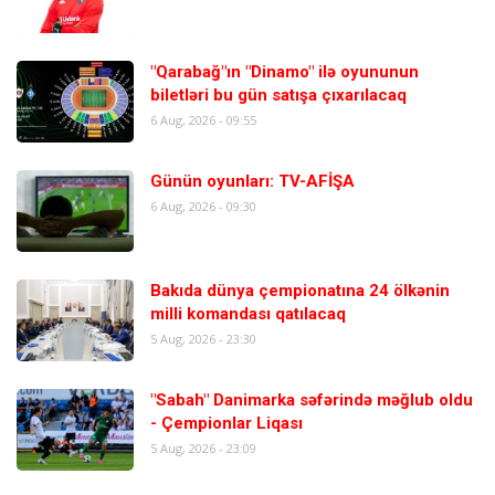
"Qarabağ"ın "Dinamo" ilə oyununun
biletləri bu gün satışa çıxarılacaq
6 Aug, 2026 - 09:55
Günün oyunları: TV-AFİŞA
6 Aug, 2026 - 09:30
Bakıda dünya çempionatına 24 ölkənin
milli komandası qatılacaq
5 Aug, 2026 - 23:30
"Sabah" Danimarka səfərində məğlub oldu
- Çempionlar Liqası
5 Aug, 2026 - 23:09