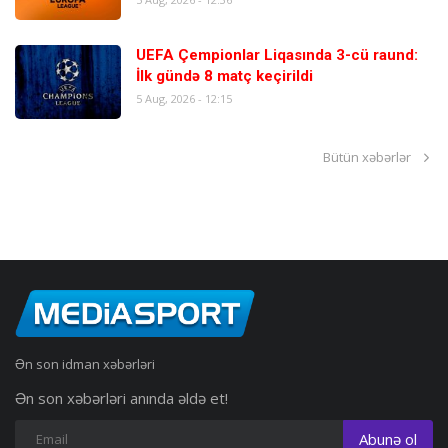
UEFA Çempionlar Liqasında 3-cü raund:
İlk gündə 8 matç keçirildi
5 Aug, 2026 - 12:15
Bütün xəbərlər
Ən son idman xəbərləri
Ən son xəbərləri anında əldə et!
Abunə ol