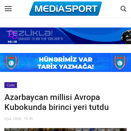
Əsas
Azərbaycan futbolu
Maraqlı
Əlaqə
Cüdo
Azərbaycan millisi Avropa
Haqqımızda
Kubokunda birinci yeri tutdu
Köşə yazıları
6 Jul, 2026 - 15:45
Dünya futbolu