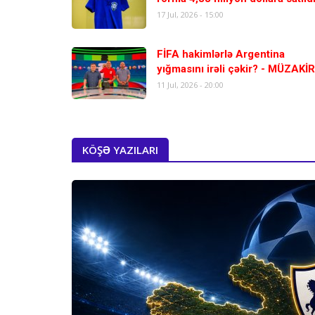
17 Jul, 2026 - 15:00
FİFA hakimlərlə Argentina
yığmasını irəli çəkir? - MÜZAKİ
11 Jul, 2026 - 20:00
KÖŞƏ YAZILARI