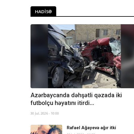
HADISƏ
Azərbaycanda dəhşətli qəzada iki
futbolçu həyatını itirdi...
30 Jul, 2026 - 10:00
Rafael Ağayevə ağır itki