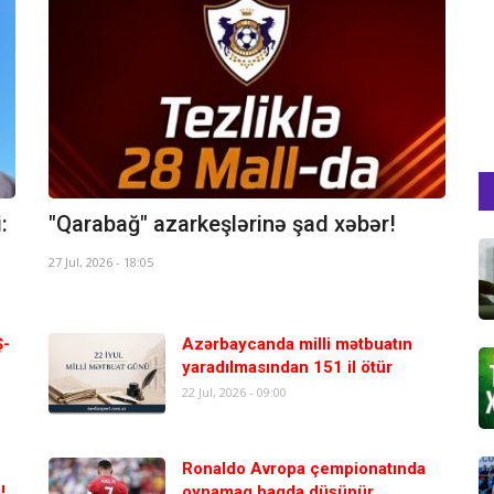
:
"Qarabağ" azarkeşlərinə şad xəbər!
27 Jul, 2026 - 18:05
Ş-
Azərbaycanda milli mətbuatın
yaradılmasından 151 il ötür
22 Jul, 2026 - 09:00
Ronaldo Avropa çempionatında
!
oynamaq haqda düşünür