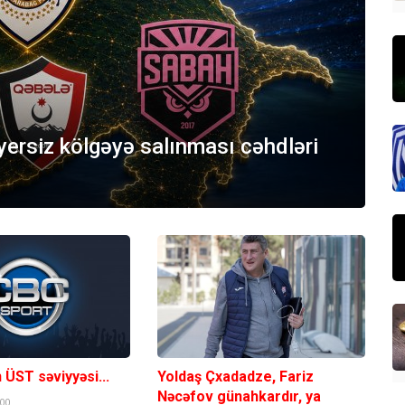
ersiz kölgəyə salınması cəhdləri
 ÜST səviyyəsi...
Yoldaş Çxadadze, Fariz
Nəcəfov günahkardır, ya
:00