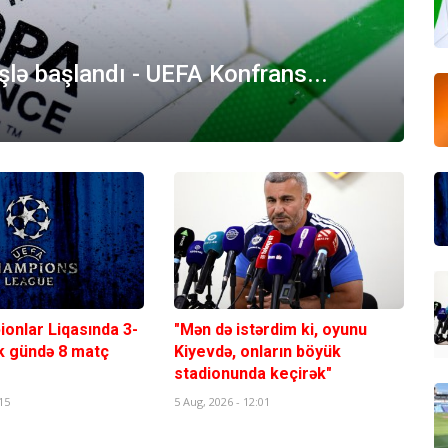
şlə başlandı - UEFA Konfrans...
onlar Liqasında 3-
"Mən də istərdim ki, oyunu
lk gündə 8 matç
Kiyevdə, onların böyük
stadionunda keçirək"
15
5 Aug, 2026 - 12:01