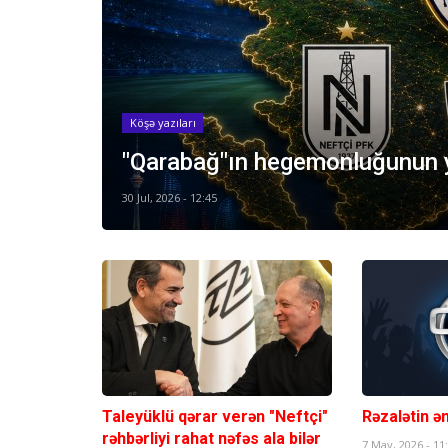
Köşə yazıları
"Qarabağ"ın hegemonluğunun y
30 Jul, 2026 - 12:45
Taleyüklü qərar verən "Neftçi"
Rəzalətin ən
rəhbərliyi rahat nəfəs ala bilər
7 May, 2026 - 11