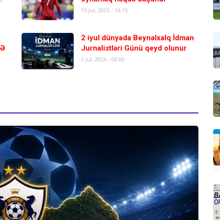
15 Jul, 2026 - 16:15
2 iyul dünyada Beynəlxalq İdman
RƏ
Jurnalistləri Günü qeyd olunur
2 Jul, 2026 - 08:00