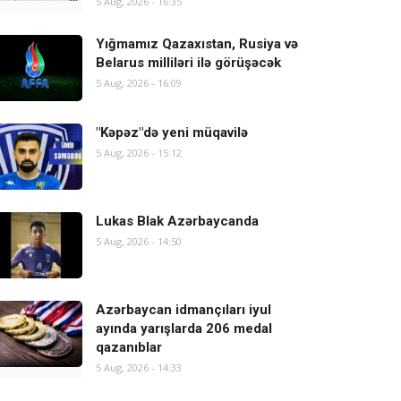
5 Aug, 2026 - 16:35
Yığmamız Qazaxıstan, Rusiya və
Belarus milliləri ilə görüşəcək
5 Aug, 2026 - 16:09
"Kəpəz"də yeni müqavilə
5 Aug, 2026 - 15:12
Lukas Blak Azərbaycanda
5 Aug, 2026 - 14:50
Azərbaycan idmançıları iyul
ayında yarışlarda 206 medal
qazanıblar
5 Aug, 2026 - 14:33