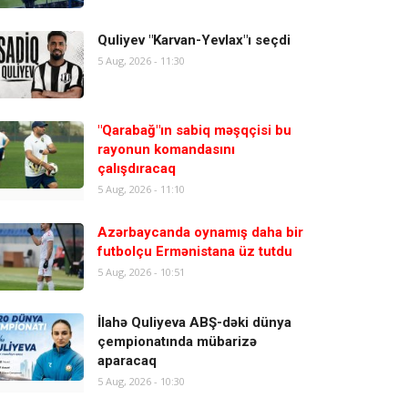
Quliyev "Karvan-Yevlax"ı seçdi
5 Aug, 2026 - 11:30
"Qarabağ"ın sabiq məşqçisi bu
rayonun komandasını
çalışdıracaq
5 Aug, 2026 - 11:10
Azərbaycanda oynamış daha bir
futbolçu Ermənistana üz tutdu
5 Aug, 2026 - 10:51
İlahə Quliyeva ABŞ-dəki dünya
çempionatında mübarizə
aparacaq
5 Aug, 2026 - 10:30