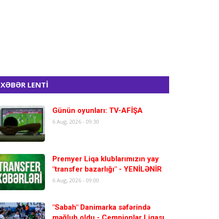
XƏBƏR LENTİ
Günün oyunları: TV-AFİŞA
6 Aug, 2026 - 09:30
Premyer Liqa klublarımızın yay
"transfer bazarlığı" - YENİLƏNİR
6 Aug, 2026 - 09:00
"Sabah" Danimarka səfərində
məğlub oldu - Çempionlar Liqası