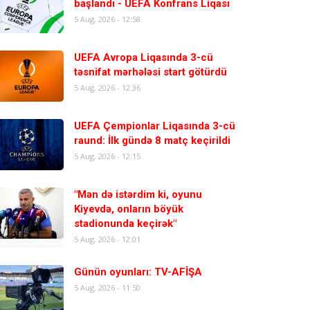
başlandı - UEFA Konfrans Liqası
5 Aug, 2026 - 12:58
UEFA Avropa Liqasında 3-cü
təsnifat mərhələsi start götürdü
5 Aug, 2026 - 12:36
UEFA Çempionlar Liqasında 3-cü
raund: İlk gündə 8 matç keçirildi
5 Aug, 2026 - 12:15
"Mən də istərdim ki, oyunu
Kiyevdə, onların böyük
stadionunda keçirək"
5 Aug, 2026 - 12:01
Günün oyunları: TV-AFİŞA
5 Aug, 2026 - 11:50