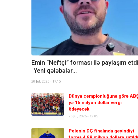
Emin “Neftçi” forması ilə paylaşım etdi
"Yeni qələbələr...
30 Jul, 2026 - 17:15
Dünya çempionluğuna görə AB
yə 15 milyon dollar vergi
ödəyəcək
25 Jul, 2026 - 12:05
Pelenin DÇ finalında geyindiyi
forma 4,88 milyon dollara satıldı