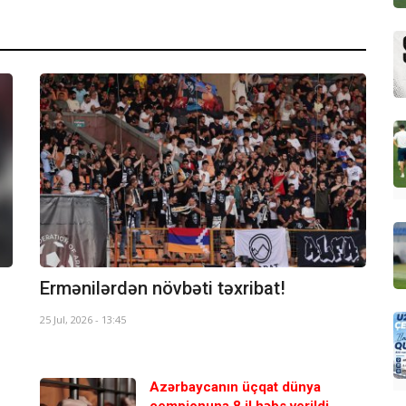
Ermənilərdən növbəti təxribat!
25 Jul, 2026 - 13:45
Azərbaycanın üçqat dünya