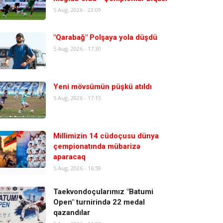
5 Aug, 2026 - 23:09
"Qarabağ" Polşaya yola düşdü
5 Aug, 2026 - 17:30
Yeni mövsümün püşkü atıldı
5 Aug, 2026 - 17:15
Millimizin 14 cüdoçusu dünya
çempionatında mübarizə
aparacaq
5 Aug, 2026 - 16:59
Taekvondoçularımız "Batumi
Open" turnirində 22 medal
qazandılar