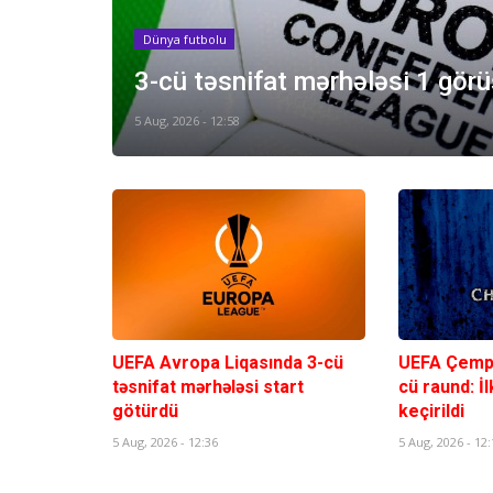
Dünya futbolu
3-cü təsnifat mərhələsi 1 görü
5 Aug, 2026 - 12:58
UEFA Avropa Liqasında 3-cü
UEFA Çempi
təsnifat mərhələsi start
cü raund: İ
götürdü
keçirildi
5 Aug, 2026 - 12:36
5 Aug, 2026 - 12: