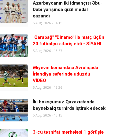
Azərbaycanın iki idmançısı Əbu-
Dabi yarışında qızıl medal
qazandı
5 Aug, 2026 - 14:15
"Qarabağ" "Dinamo" ilə matç üçün
20 futbolçu sifariş etdi - SİYAHI
5 Aug, 2026 - 13:57
Əliyevin komandası Avroliqada
İrlandiya səfərində uduzdu -
VİDEO
5 Aug, 2026 - 13:36
İki boksçumuz Qazaxıstanda
beynəlxalq turnirdə iştirak edəcək
5 Aug, 2026 - 13:15
3-cü təsnifat mərhələsi 1 görüşlə