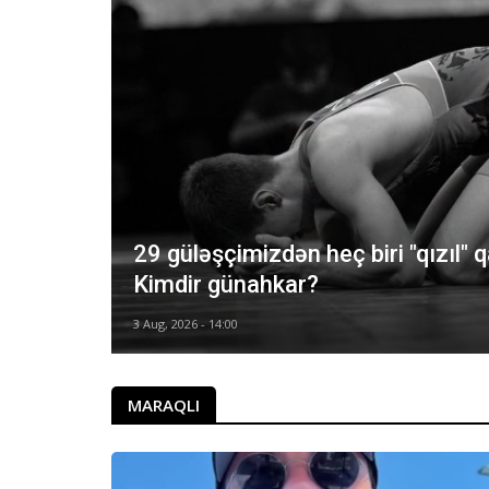
ışında
29 güləşçimizdən heç biri "qızıl" 
Kimdir günahkar?
3 Aug, 2026 - 14:00
MARAQLI